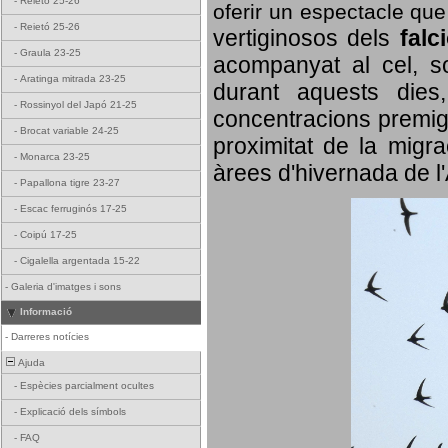
-
Reietó 25-26
oferir un espectacle qu
-
Reietó 25-26
vertiginosos dels
falc
-
Graula 23-25
acompanyat al cel, so
-
Aratinga mitrada 23-25
durant aquests dies
-
Rossinyol del Japó 21-25
concentracions premigr
-
Brocat variable 24-25
proximitat de la migra
-
Monarca 23-25
àrees d'hivernada de l
-
Papallona tigre 23-27
-
Escac ferruginós 17-25
-
Coipú 17-25
-
Cigalella argentada 15-22
-
Galeria d'imatges i sons
Informació
-
Darreres notícies
Ajuda
-
Espècies parcialment ocultes
-
Explicació dels símbols
-
FAQ