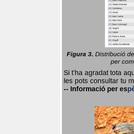
Figura 3.
Distribució d
per coma
Si t’ha agradat tota a
les pots consultar tu ma
--
Informació per
es
p