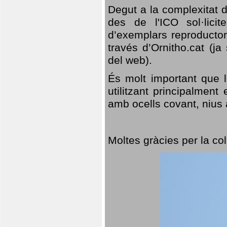
Degut a la complexitat d
des de l'ICO sol·lici
d’exemplars reproductor
través d’Ornitho.cat (ja
del web).
És molt important que 
utilitzant principalment
amb ocells covant, nius a
Moltes gràcies per la col