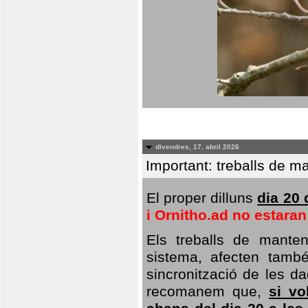
divendres, 17. abril 2026
Important: treballs de ma
El proper dilluns
dia 20 
i Ornitho.ad no estara
Els treballs de manten
sistema, afecten també 
sincronització de les da
recomanem que,
si vo