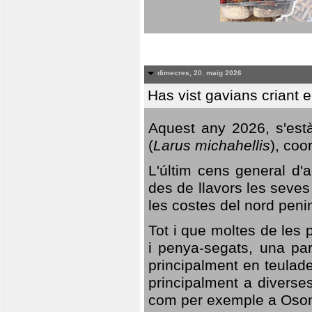
dimecres, 20. maig 2026
Has vist gavians criant 
Aquest any 2026, s'est
(
Larus michahellis
), coo
L'últim cens general d'a
des de llavors les seves
les costes del nord peni
Tot i que moltes de les p
i penya-segats, una par
principalment en teulad
principalment a diverses
com per exemple a Oso