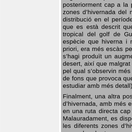
posteriorment cap a la p
zones d’hivernada del m
distribució en el perío
que es està descrit qu
tropical del golf de Gu
espècie que hiverna i m
priori, era més escàs p
s’hagi produït un augme
desert, així que malgra
pel qual s’observin més
de fons que provoca que
estudiar amb més detall)
Finalment, una altra po
d’hivernada, amb més e
en una ruta directa cap
Malauradament, es dispo
les diferents zones d’h