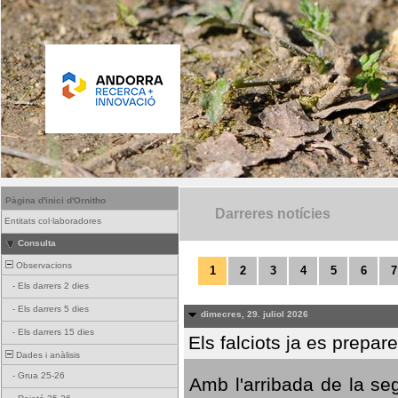
Pàgina d'inici d'Ornitho
Darreres notícies
Entitats col·laboradores
Consulta
Observacions
1
2
3
4
5
6
7
-
Els darrers 2 dies
-
Els darrers 5 dies
dimecres, 29. juliol 2026
-
Els darrers 15 dies
Els falciots ja es prepar
Dades i anàlisis
-
Grua 25-26
Amb l'arribada de la se