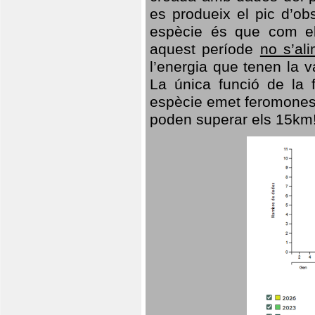
es produeix el pic d’ob
espècie és que com el
aquest període
no s’al
l’energia que tenen la 
La única funció de la f
espècie emet feromones
poden superar els 15km