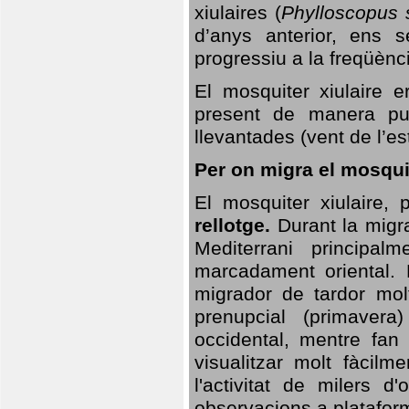
xiulaires (
Phylloscopus s
d’anys anterior, ens s
progressiu a la freqüènc
El mosquiter xiulaire 
present de manera pun
llevantades (vent de l’est
Per on migra el mosquit
El mosquiter xiulaire,
rellotge.
Durant la migra
Mediterrani principa
marcadament oriental. 
migrador de tardor molt
prenupcial (primavera
occidental, mentre fan 
visualitzar molt fàcilm
l'activitat de milers 
observacions a plataform