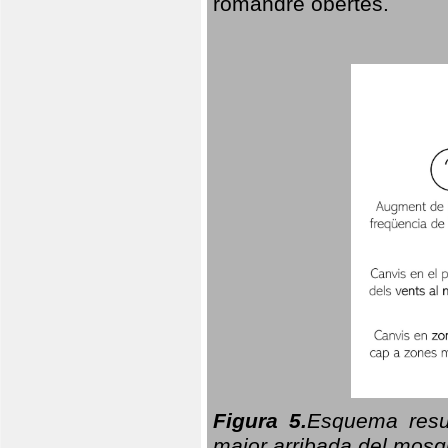
romandre obertes.
Figura 5.
Esquema resu
major arribada del mosqu