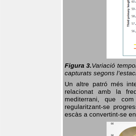
Figura 3.
Variació tempor
capturats segons l’estac
Un altre patró més in
relacionat amb la freq
mediterrani, que com
regularitzant-se progre
escàs a convertint-se en