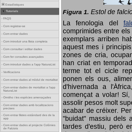
Estadístiques
Estol de falci
Figura 1.
Tutorials
-
FAQS
La fenologia del
fa
-
Com registrar-se
comprimides entre els o
-
Com entrar dades
exemplars arriben habi
-
Com introduir una llista completa
aquest mes i principis
-
Com consultar i editar dades
zones de cria, ocupan
-
Com fer consultes avançades
han criat en tempora
-
Com introduir dades a l'app NaturaList
terme tot el cicle rep
-
Verificacions
ponen els ous, alime
-
Com entrar dades al mòdul de mortalitat
d'hivernada a l'Àfric
-
Com entrar dades de mortalitat a l'app
NaturaList
començat a volar! Sí, 
-
Ornitho i les espècies amenaçades
assolir pesos molt supe
-
Com entrar dades amb localitzacions
precises
acabar de créixer. Per 
-
Com entrar llistes estàndard des de la
"buidat" massiu dels a
app
tardes d'estiu, però e
-
Com entrar dades al projecte Colònies
de Falciots