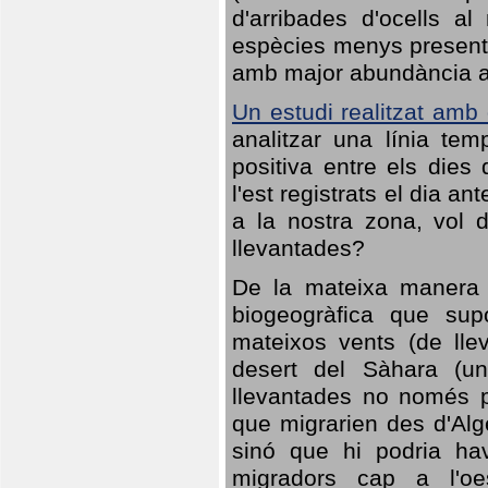
d'arribades d'ocells al
espècies menys presents
amb major abundància al 
Un estudi realitzat amb
analitzar una línia te
positiva entre els dies
l'est registrats el dia a
a la nostra zona, vol 
llevantades?
De la mateixa manera q
biogeogràfica que sup
mateixos vents (de lle
desert del Sàhara (un
llevantades no només po
que migrarien des d'Alg
sinó que hi podria ha
migradors cap a l'oe