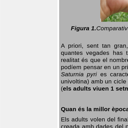
Figura 1.
Comparativa
A priori, sent tan gran
quantes vegades has t
realitat és que el nomb
podíem pensar en un princ
Saturnia pyri
es caracte
univoltina) amb un cicle 
(
els adults viuen 1 set
Quan és la millor èpoc
Els adults volen del fin
creada amb dades del po