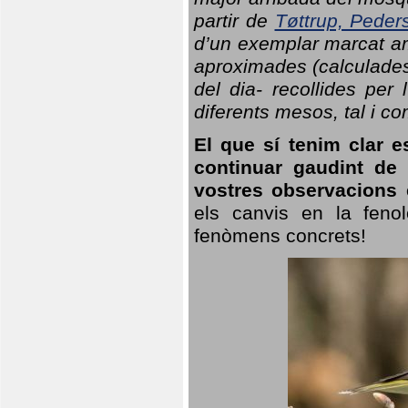
partir de
Tøttrup, Peder
d’un exemplar marcat am
aproximades (calculades
del dia- recollides per
diferents mesos, tal i c
El que sí tenim clar e
continuar gaudint de
vostres observacions 
els canvis en la fenol
fenòmens concrets!