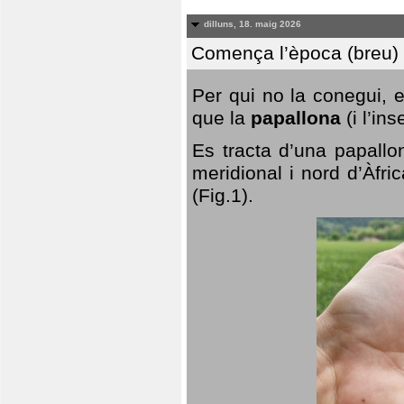
dilluns, 18. maig 2026
Comença l’època (breu) d
Per qui no la conegui, 
que la
papallona
(i l’in
Es tracta d’una papallo
meridional i nord d’Àfri
(Fig.1).