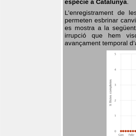
espècie a Catalunya
.
L’enregistrament de l
permeten esbrinar canvi
es mostra a la següent 
irrupció que hem vis
avançament temporal d’a