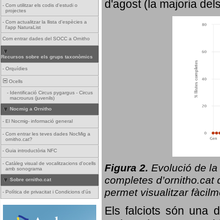
d'agost (la majoria del
-
Com utilitzar els codis d'estudi o
projectes
-
Com actualitzar la llista d'espècies a
l'app NaturaList
Com entrar dades del SOCC a Ornitho
Recursos sobre els grups taxonòmics
-
Orquídies
Ocells
-
Identificació Circus pygargus - Circus
macrourus (juvenils)
Nocmig a Ornitho
-
El Nocmig- informació general
-
Com entrar les teves dades NocMig a
ornitho.cat?
-
Guia introductòria NFC
-
Catàleg visual de vocalitzacions d'ocells
Figura 2.
Evolució de la
amb sonograma
completes d’ornitho.cat q
Sobre ornitho.cat
permet visualitzar fàcilm
-
Política de privacitat i Condicions d'ús
Els falciots són una 