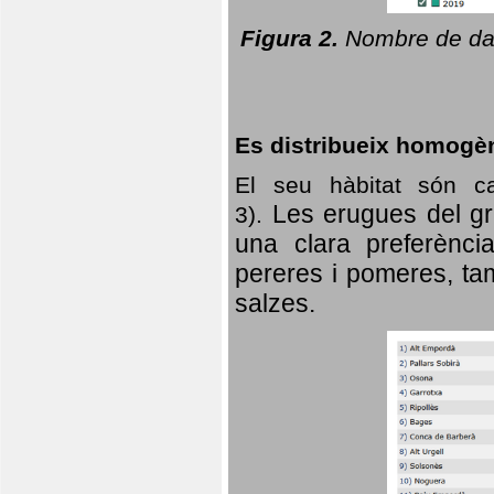
Figura 2.
Nombre de dad
Es distribueix homogè
El seu hàbitat són c
Les erugues del gr
3).
una clara preferència
pereres i pomeres, tam
salzes.