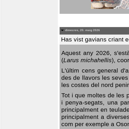
dimecres, 20. maig 2026
Has vist gavians criant 
Aquest any 2026, s'est
(
Larus michahellis
), coo
L'últim cens general d'a
des de llavors les seves
les costes del nord peni
Tot i que moltes de les p
i penya-segats, una par
principalment en teulad
principalment a diverses
com per exemple a Oso