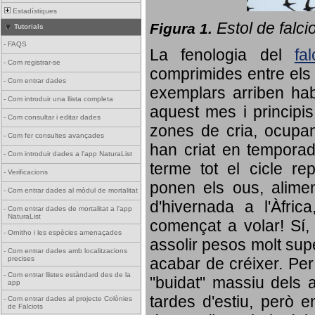
Estadístiques
Estol de falci
Figura 1.
Tutorials
-
FAQS
La fenologia del
fa
-
Com registrar-se
comprimides entre els o
-
Com entrar dades
exemplars arriben habi
-
Com introduir una llista completa
aquest mes i principis
-
Com consultar i editar dades
zones de cria, ocupan
-
Com fer consultes avançades
han criat en tempora
-
Com introduir dades a l'app NaturaList
terme tot el cicle rep
-
Verificacions
ponen els ous, alime
-
Com entrar dades al mòdul de mortalitat
d'hivernada a l'Àfric
-
Com entrar dades de mortalitat a l'app
NaturaList
començat a volar! Sí, 
-
Ornitho i les espècies amenaçades
assolir pesos molt supe
-
Com entrar dades amb localitzacions
precises
acabar de créixer. Per 
-
Com entrar llistes estàndard des de la
"buidat" massiu dels a
app
tardes d'estiu, però e
-
Com entrar dades al projecte Colònies
de Falciots