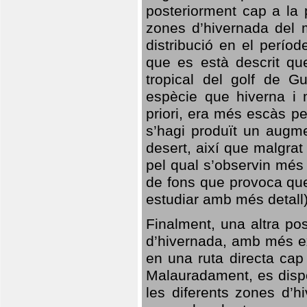
posteriorment cap a la p
zones d’hivernada del m
distribució en el perío
que es està descrit qu
tropical del golf de Gu
espècie que hiverna i m
priori, era més escàs p
s’hagi produït un augme
desert, així que malgra
pel qual s’observin més
de fons que provoca que
estudiar amb més detall)
Finalment, una altra po
d’hivernada, amb més e
en una ruta directa cap
Malauradament, es dispo
les diferents zones d’h