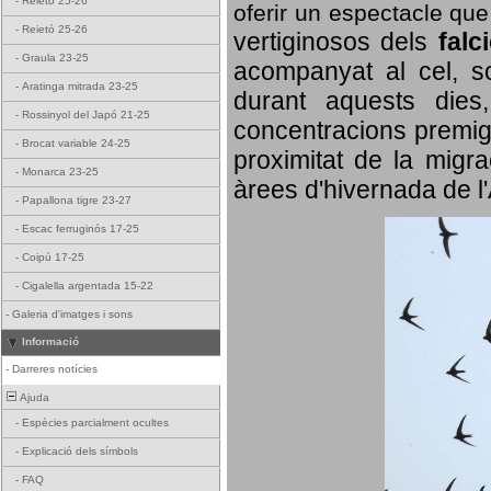
-
Reietó 25-26
oferir un espectacle qu
-
Reietó 25-26
vertiginosos dels
falc
-
Graula 23-25
acompanyat al cel, so
-
Aratinga mitrada 23-25
durant aquests dies
-
Rossinyol del Japó 21-25
concentracions premigr
-
Brocat variable 24-25
proximitat de la migra
-
Monarca 23-25
àrees d'hivernada de l
-
Papallona tigre 23-27
-
Escac ferruginós 17-25
-
Coipú 17-25
-
Cigalella argentada 15-22
-
Galeria d'imatges i sons
Informació
-
Darreres notícies
Ajuda
-
Espècies parcialment ocultes
-
Explicació dels símbols
-
FAQ