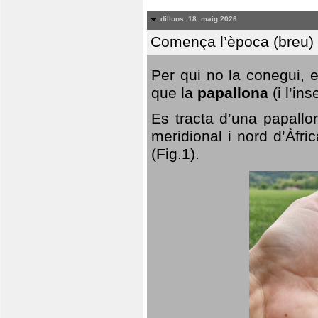
dilluns, 18. maig 2026
Comença l’època (breu) d
Per qui no la conegui, 
que la
papallona
(i l’in
Es tracta d’una papallo
meridional i nord d’Àfri
(Fig.1).