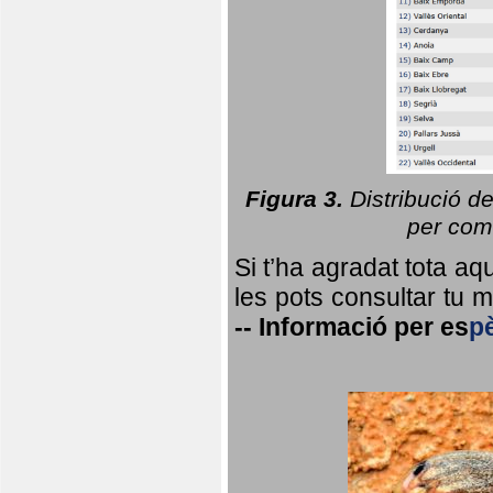
Figura 3.
Distribució d
per coma
Si t’ha agradat tota a
les pots consultar tu ma
--
Informació per
es
p