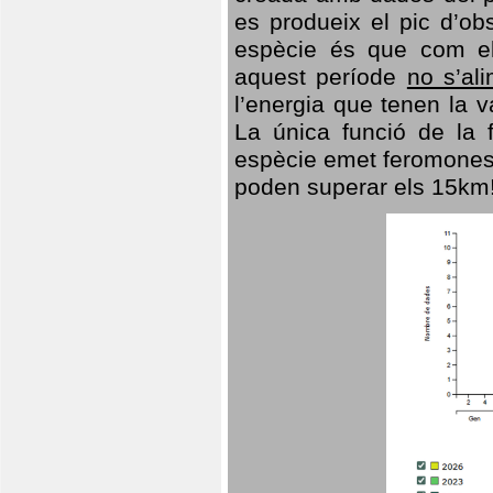
es produeix el pic d’ob
espècie és que com el
aquest període
no s’al
l’energia que tenen la 
La única funció de la f
espècie emet feromones
poden superar els 15km