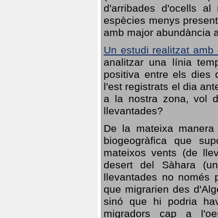
d'arribades d'ocells al
espècies menys presents
amb major abundància al 
Un estudi realitzat amb
analitzar una línia te
positiva entre els dies
l'est registrats el dia a
a la nostra zona, vol 
llevantades?
De la mateixa manera q
biogeogràfica que sup
mateixos vents (de lle
desert del Sàhara (un
llevantades no només po
que migrarien des d'Alg
sinó que hi podria ha
migradors cap a l'oe