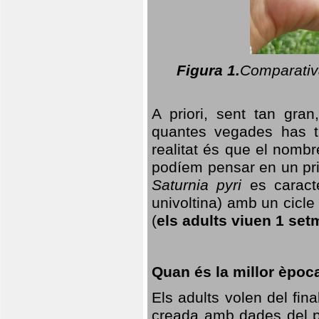
Figura 1.
Comparativa
A priori, sent tan gran
quantes vegades has t
realitat és que el nomb
podíem pensar en un princ
Saturnia pyri
es caracte
univoltina) amb un cicle 
(
els adults viuen 1 set
Quan és la millor èpoc
Els adults volen del fin
creada amb dades del po