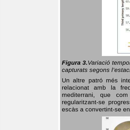
Figura 3.
Variació tempor
capturats segons l’estac
Un altre patró més in
relacionat amb la freq
mediterrani, que com
regularitzant-se progre
escàs a convertint-se en