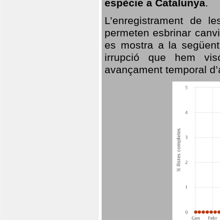
espècie a Catalunya
.
L’enregistrament de l
permeten esbrinar canvi
es mostra a la següent 
irrupció que hem vis
avançament temporal d’a