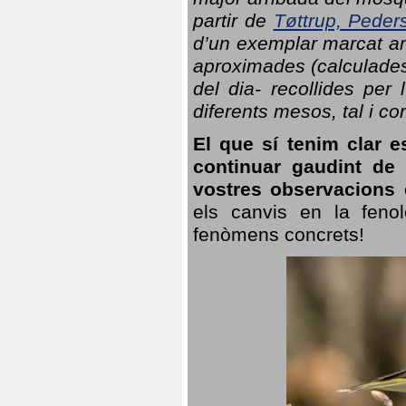
partir de
Tøttrup, Peder
d’un exemplar marcat am
aproximades (calculades
del dia- recollides per
diferents mesos, tal i c
El que sí tenim clar e
continuar gaudint de
vostres observacions 
els canvis en la fenol
fenòmens concrets!