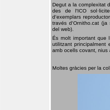
Degut a la complexitat d
des de l'ICO sol·lici
d’exemplars reproductor
través d’Ornitho.cat (ja
del web).
És molt important que 
utilitzant principalment
amb ocells covant, nius a
Moltes gràcies per la col