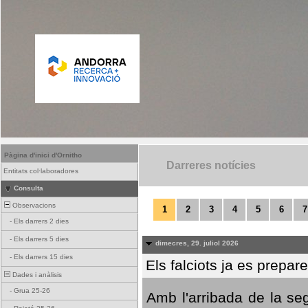
Pàgina d'inici d'Ornitho
Darreres notícies
Entitats col·laboradores
Consulta
Observacions
1
2
3
4
5
6
7
-
Els darrers 2 dies
-
Els darrers 5 dies
dimecres, 29. juliol 2026
-
Els darrers 15 dies
Els falciots ja es prepar
Dades i anàlisis
-
Grua 25-26
Amb l'arribada de la se