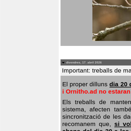
divendres, 17. abril 2026
Important: treballs de ma
El proper dilluns
dia 20 
i Ornitho.ad no estara
Els treballs de manten
sistema, afecten també 
sincronització de les da
recomanem que,
si vo