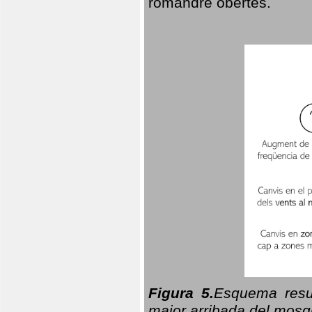
romandre obertes.
Figura 5.
Esquema resu
major arribada del mosqu