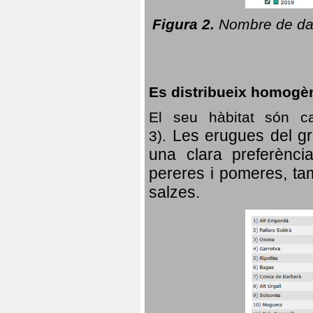
Figura 2.
Nombre de dad
Es distribueix homogè
El seu hàbitat són c
Les erugues del gr
3).
una clara preferència
pereres i pomeres, tam
salzes.