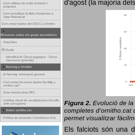
d'agost (la majoria del
-
Com utilitzar els codis d'estudi o
projectes
-
Com actualitzar la llista d'espècies a
l'app NaturaList
Com entrar dades del SOCC a Ornitho
Recursos sobre els grups taxonòmics
-
Orquídies
Ocells
-
Identificació Circus pygargus - Circus
macrourus (juvenils)
Nocmig a Ornitho
-
El Nocmig- informació general
-
Com entrar les teves dades NocMig a
ornitho.cat?
-
Guia introductòria NFC
-
Catàleg visual de vocalitzacions d'ocells
Figura 2.
Evolució de la
amb sonograma
completes d’ornitho.cat q
Sobre ornitho.cat
permet visualitzar fàcilm
-
Política de privacitat i Condicions d'ús
Els falciots són una 