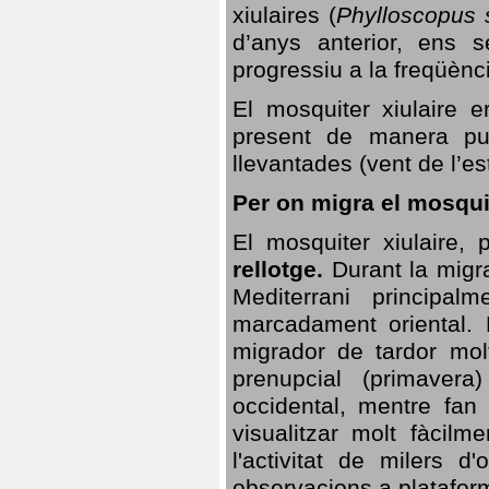
xiulaires (
Phylloscopus s
d’anys anterior, ens s
progressiu a la freqüènc
El mosquiter xiulaire 
present de manera pun
llevantades (vent de l’est
Per on migra el mosquit
El mosquiter xiulaire,
rellotge.
Durant la migra
Mediterrani principa
marcadament oriental. 
migrador de tardor molt
prenupcial (primavera
occidental, mentre fan 
visualitzar molt fàcilm
l'activitat de milers 
observacions a plataform