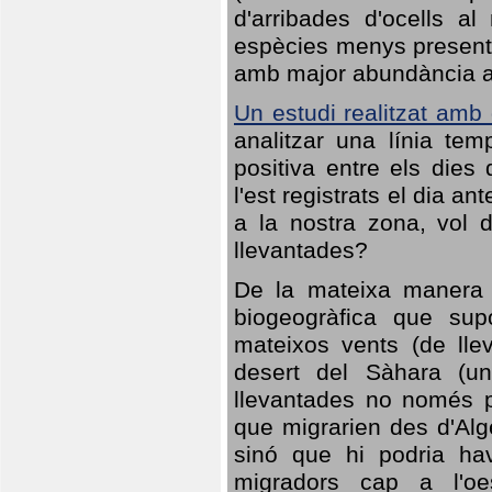
d'arribades d'ocells al
espècies menys presents
amb major abundància al 
Un estudi realitzat amb
analitzar una línia te
positiva entre els dies
l'est registrats el dia a
a la nostra zona, vol 
llevantades?
De la mateixa manera q
biogeogràfica que sup
mateixos vents (de lle
desert del Sàhara (un
llevantades no només po
que migrarien des d'Alg
sinó que hi podria ha
migradors cap a l'oe