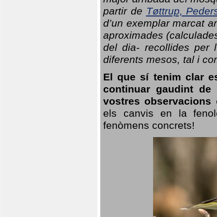
partir de
Tøttrup, Peder
d’un exemplar marcat am
aproximades (calculades
del dia- recollides per
diferents mesos, tal i c
El que sí tenim clar e
continuar gaudint de
vostres observacions 
els canvis en la fenol
fenòmens concrets!