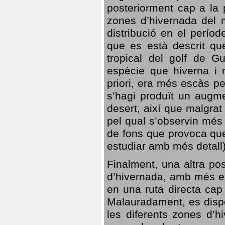
posteriorment cap a la p
zones d’hivernada del m
distribució en el perío
que es està descrit qu
tropical del golf de Gu
espècie que hiverna i m
priori, era més escàs p
s’hagi produït un augme
desert, així que malgra
pel qual s’observin més
de fons que provoca que
estudiar amb més detall)
Finalment, una altra po
d’hivernada, amb més e
en una ruta directa cap
Malauradament, es dispo
les diferents zones d’h