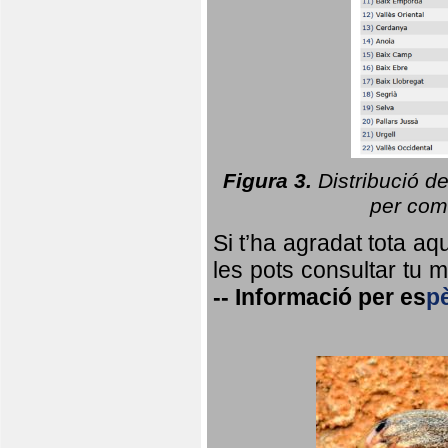
Figura 3.
Distribució d
per coma
Si t’ha agradat tota a
les pots consultar tu ma
--
Informació per
es
p