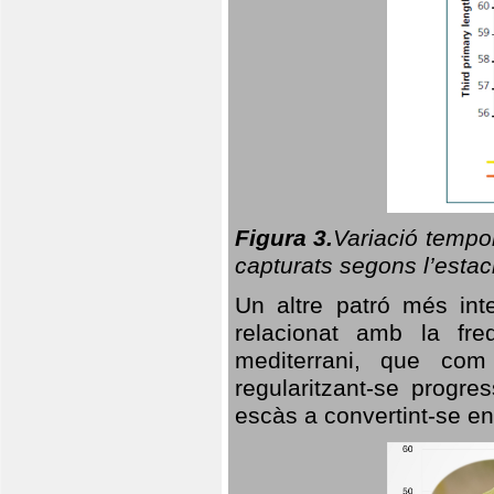
Figura 3.
Variació tempor
capturats segons l’estac
Un altre patró més in
relacionat amb la freq
mediterrani, que com
regularitzant-se progre
escàs a convertint-se en