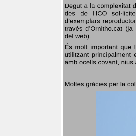
Degut a la complexitat d
des de l'ICO sol·lici
d’exemplars reproductor
través d’Ornitho.cat (ja
del web).
És molt important que 
utilitzant principalment
amb ocells covant, nius a
Moltes gràcies per la col