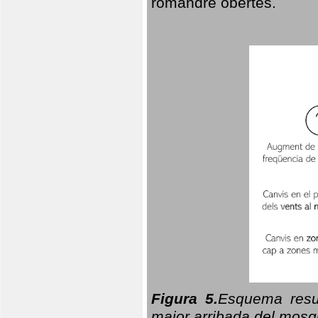
romandre obertes.
Figura 5.
Esquema resu
major arribada del mosqu