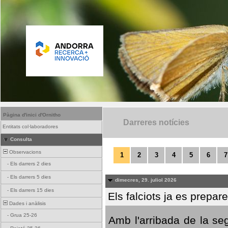
Pàgina d'inici d'Ornitho
Darreres notícies
Entitats col·laboradores
Consulta
Observacions
1
2
3
4
5
6
7
-
Els darrers 2 dies
-
Els darrers 5 dies
dimecres, 29. juliol 2026
-
Els darrers 15 dies
Els falciots ja es prepar
Dades i anàlisis
-
Grua 25-26
Amb l'arribada de la se