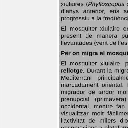
xiulaires (
Phylloscopus s
d’anys anterior, ens s
progressiu a la freqüènc
El mosquiter xiulaire 
present de manera pun
llevantades (vent de l’est
Per on migra el mosquit
El mosquiter xiulaire,
rellotge.
Durant la migra
Mediterrani principa
marcadament oriental. 
migrador de tardor molt
prenupcial (primavera
occidental, mentre fan 
visualitzar molt fàcilm
l'activitat de milers 
observacions a plataform