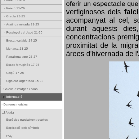
-
Reietó 25-26
oferir un espectacle qu
-
Reietó 25-26
vertiginosos dels
falc
-
Graula 23-25
acompanyat al cel, so
-
Aratinga mitrada 23-25
durant aquests dies
-
Rossinyol del Japó 21-25
concentracions premigr
-
Brocat variable 24-25
proximitat de la migra
-
Monarca 23-25
àrees d'hivernada de l
-
Papallona tigre 23-27
-
Escac ferruginós 17-25
-
Coipú 17-25
-
Cigalella argentada 15-22
-
Galeria d'imatges i sons
Informació
-
Darreres notícies
Ajuda
-
Espècies parcialment ocultes
-
Explicació dels símbols
-
FAQ