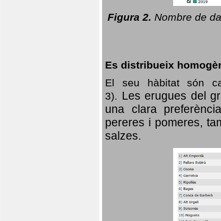
Figura 2.
Nombre de dad
Es distribueix homogè
El seu hàbitat són c
Les erugues del gr
3).
una clara preferència
pereres i pomeres, tam
salzes.