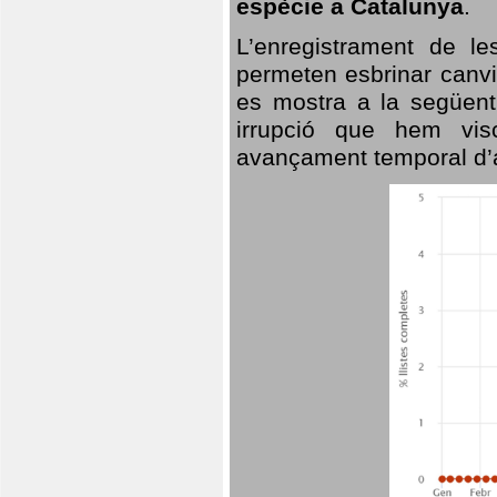
espècie a Catalunya
.
L’enregistrament de l
permeten esbrinar canvi
es mostra a la següent 
irrupció que hem vis
avançament temporal d’a