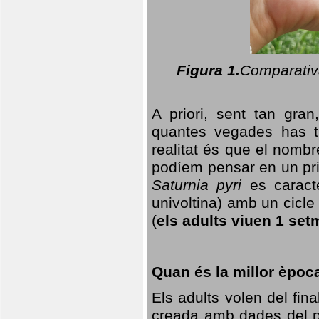
Figura 1.
Comparativa
A priori, sent tan gran
quantes vegades has t
realitat és que el nomb
podíem pensar en un princ
Saturnia pyri
es caracte
univoltina) amb un cicle 
(
els adults viuen 1 set
Quan és la millor èpoc
Els adults volen del fin
creada amb dades del po