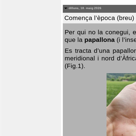
dilluns, 18. maig 2026
Comença l’època (breu) d
Per qui no la conegui, 
que la
papallona
(i l’in
Es tracta d’una papallo
meridional i nord d’Àfri
(Fig.1).