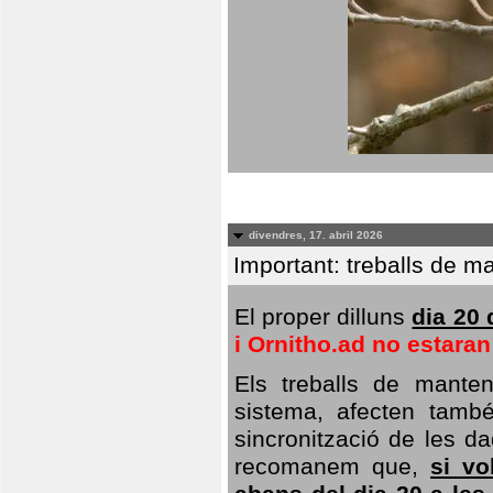
divendres, 17. abril 2026
Important: treballs de ma
El proper dilluns
dia 20 
i Ornitho.ad no estara
Els treballs de manten
sistema, afecten també 
sincronització de les da
recomanem que,
si vo