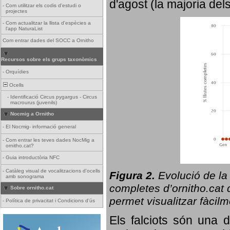
d'agost (la majoria del
-
Com utilitzar els codis d'estudi o
projectes
-
Com actualitzar la llista d'espècies a
l'app NaturaList
Com entrar dades del SOCC a Ornitho
Recursos sobre els grups taxonòmics
-
Orquídies
Ocells
-
Identificació Circus pygargus - Circus
macrourus (juvenils)
Nocmig a Ornitho
-
El Nocmig- informació general
-
Com entrar les teves dades NocMig a
ornitho.cat?
-
Guia introductòria NFC
-
Catàleg visual de vocalitzacions d'ocells
Figura 2.
Evolució de la
amb sonograma
completes d’ornitho.cat q
Sobre ornitho.cat
permet visualitzar fàcilm
-
Política de privacitat i Condicions d'ús
Els falciots són una 