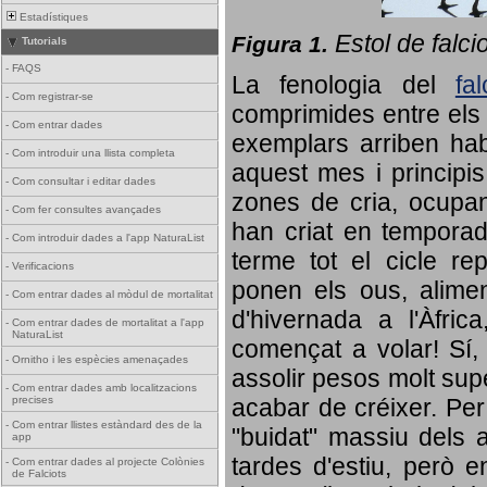
Estadístiques
Estol de falci
Figura 1.
Tutorials
-
FAQS
La fenologia del
fa
-
Com registrar-se
comprimides entre els o
-
Com entrar dades
exemplars arriben habi
-
Com introduir una llista completa
aquest mes i principis
-
Com consultar i editar dades
zones de cria, ocupan
-
Com fer consultes avançades
han criat en tempora
-
Com introduir dades a l'app NaturaList
terme tot el cicle rep
-
Verificacions
ponen els ous, alime
-
Com entrar dades al mòdul de mortalitat
d'hivernada a l'Àfric
-
Com entrar dades de mortalitat a l'app
NaturaList
començat a volar! Sí, 
-
Ornitho i les espècies amenaçades
assolir pesos molt supe
-
Com entrar dades amb localitzacions
precises
acabar de créixer. Per 
-
Com entrar llistes estàndard des de la
"buidat" massiu dels a
app
tardes d'estiu, però e
-
Com entrar dades al projecte Colònies
de Falciots