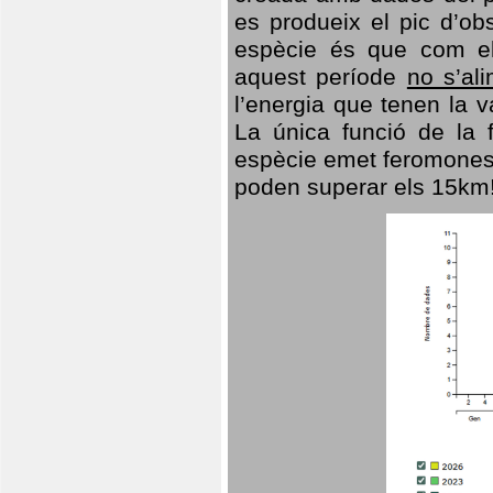
es produeix el pic d’ob
espècie és que com el
aquest període
no s’al
l’energia que tenen la 
La única funció de la f
espècie emet feromones
poden superar els 15km