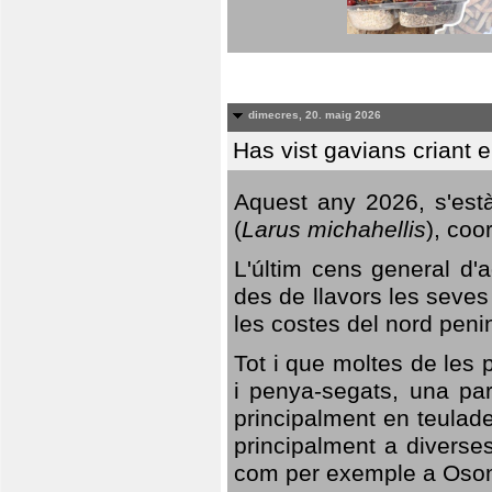
dimecres, 20. maig 2026
Has vist gavians criant 
Aquest any 2026, s'est
(
Larus michahellis
), coo
L'últim cens general d'a
des de llavors les seves
les costes del nord peni
Tot i que moltes de les p
i penya-segats, una par
principalment en teulad
principalment a diverses
com per exemple a Oso