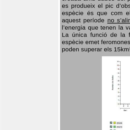
es produeix el pic d’ob
espècie és que com el
aquest període
no s’al
l’energia que tenen la 
La única funció de la f
espècie emet feromones
poden superar els 15km