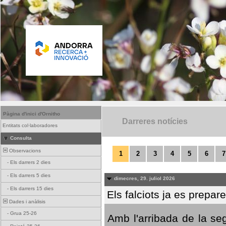
Pàgina d'inici d'Ornitho
Darreres notícies
Entitats col·laboradores
Consulta
Observacions
1
2
3
4
5
6
7
-
Els darrers 2 dies
-
Els darrers 5 dies
dimecres, 29. juliol 2026
-
Els darrers 15 dies
Els falciots ja es prepar
Dades i anàlisis
-
Grua 25-26
Amb l'arribada de la se