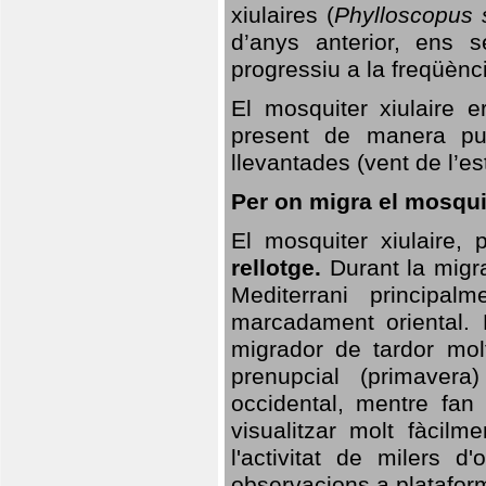
xiulaires (
Phylloscopus s
d’anys anterior, ens s
progressiu a la freqüènc
El mosquiter xiulaire 
present de manera pun
llevantades (vent de l’est
Per on migra el mosquit
El mosquiter xiulaire,
rellotge.
Durant la migra
Mediterrani principa
marcadament oriental. 
migrador de tardor molt
prenupcial (primavera
occidental, mentre fan 
visualitzar molt fàcilm
l'activitat de milers 
observacions a plataform