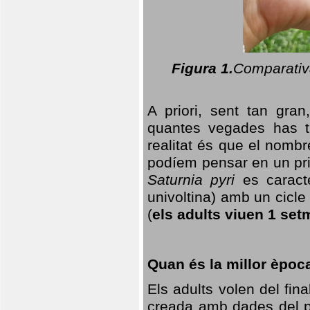
Figura 1.
Comparativa
A priori, sent tan gran
quantes vegades has t
realitat és que el nomb
podíem pensar en un princ
Saturnia pyri
es caracte
univoltina) amb un cicle 
(
els adults viuen 1 set
Quan és la millor èpoc
Els adults volen del fin
creada amb dades del po