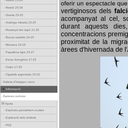
-
Reietó 25-26
oferir un espectacle qu
-
Reietó 25-26
vertiginosos dels
falc
-
Graula 23-25
acompanyat al cel, so
-
Aratinga mitrada 23-25
durant aquests dies
-
Rossinyol del Japó 21-25
concentracions premigr
-
Brocat variable 24-25
proximitat de la migra
-
Monarca 23-25
àrees d'hivernada de l
-
Papallona tigre 23-27
-
Escac ferruginós 17-25
-
Coipú 17-25
-
Cigalella argentada 15-22
-
Galeria d'imatges i sons
Informació
-
Darreres notícies
Ajuda
-
Espècies parcialment ocultes
-
Explicació dels símbols
-
FAQ