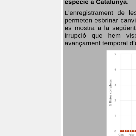
espècie a Catalunya
.
L’enregistrament de l
permeten esbrinar canvi
es mostra a la següent 
irrupció que hem vis
avançament temporal d’a