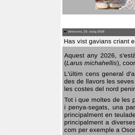
dimecres, 20. maig 2026
Has vist gavians criant 
Aquest any 2026, s'est
(
Larus michahellis
), coo
L'últim cens general d'a
des de llavors les seves
les costes del nord peni
Tot i que moltes de les p
i penya-segats, una par
principalment en teulad
principalment a diverses
com per exemple a Oso