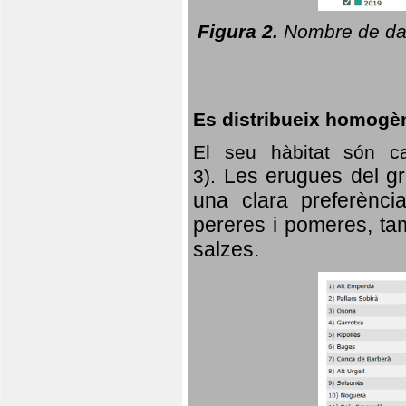
Figura 2.
Nombre de dad
Es distribueix homogè
El seu hàbitat són c
Les erugues del gr
3).
una clara preferència
pereres i pomeres, tam
salzes.