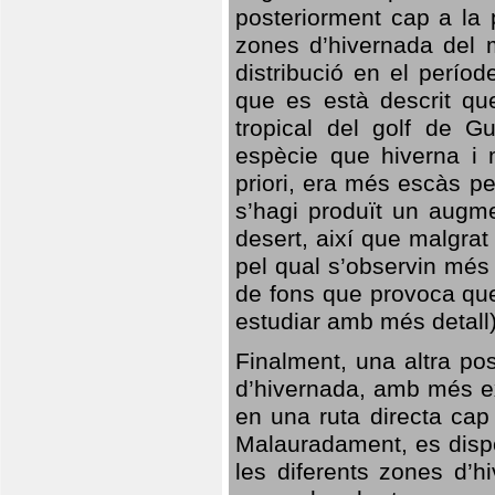
posteriorment cap a la p
zones d’hivernada del m
distribució en el perío
que es està descrit qu
tropical del golf de Gu
espècie que hiverna i m
priori, era més escàs p
s’hagi produït un augme
desert, així que malgra
pel qual s’observin més
de fons que provoca que
estudiar amb més detall)
Finalment, una altra po
d’hivernada, amb més e
en una ruta directa cap
Malauradament, es dispo
les diferents zones d’h