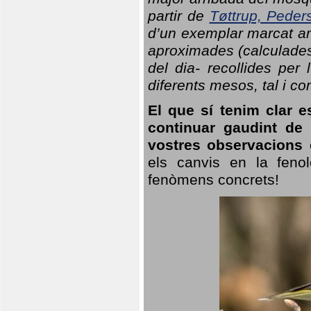
partir de
Tøttrup, Peder
d’un exemplar marcat am
aproximades (calculades
del dia- recollides per
diferents mesos, tal i c
El que sí tenim clar e
continuar gaudint de
vostres observacions 
els canvis en la fenol
fenòmens concrets!