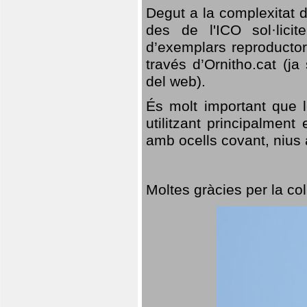
Degut a la complexitat d
des de l'ICO sol·lici
d’exemplars reproductor
través d’Ornitho.cat (ja
del web).
És molt important que 
utilitzant principalment
amb ocells covant, nius a
Moltes gràcies per la col