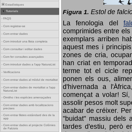
Estadístiques
Estol de falci
Figura 1.
Tutorials
-
FAQS
La fenologia del
fa
-
Com registrar-se
comprimides entre els o
-
Com entrar dades
exemplars arriben habi
-
Com introduir una llista completa
aquest mes i principis
-
Com consultar i editar dades
zones de cria, ocupan
-
Com fer consultes avançades
han criat en tempora
-
Com introduir dades a l'app NaturaList
terme tot el cicle rep
-
Verificacions
ponen els ous, alime
-
Com entrar dades al mòdul de mortalitat
d'hivernada a l'Àfric
-
Com entrar dades de mortalitat a l'app
NaturaList
començat a volar! Sí, 
-
Ornitho i les espècies amenaçades
assolir pesos molt supe
-
Com entrar dades amb localitzacions
precises
acabar de créixer. Per 
-
Com entrar llistes estàndard des de la
"buidat" massiu dels a
app
tardes d'estiu, però e
-
Com entrar dades al projecte Colònies
de Falciots