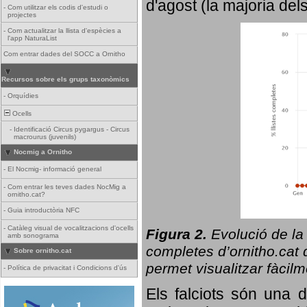
d'agost (la majoria del
-
Com utilitzar els codis d'estudi o
projectes
-
Com actualitzar la llista d'espècies a
l'app NaturaList
Com entrar dades del SOCC a Ornitho
Recursos sobre els grups taxonòmics
-
Orquídies
Ocells
-
Identificació Circus pygargus - Circus
macrourus (juvenils)
Nocmig a Ornitho
-
El Nocmig- informació general
-
Com entrar les teves dades NocMig a
ornitho.cat?
-
Guia introductòria NFC
-
Catàleg visual de vocalitzacions d'ocells
Figura 2.
Evolució de la
amb sonograma
completes d’ornitho.cat q
Sobre ornitho.cat
permet visualitzar fàcilm
-
Política de privacitat i Condicions d'ús
Els falciots són una 