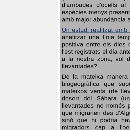
d'arribades d'ocells al
espècies menys presents
amb major abundància al 
Un estudi realitzat amb
analitzar una línia te
positiva entre els dies
l'est registrats el dia a
a la nostra zona, vol 
llevantades?
De la mateixa manera q
biogeogràfica que sup
mateixos vents (de lle
desert del Sàhara (un
llevantades no només po
que migrarien des d'Alg
sinó que hi podria ha
migradors cap a l'oe