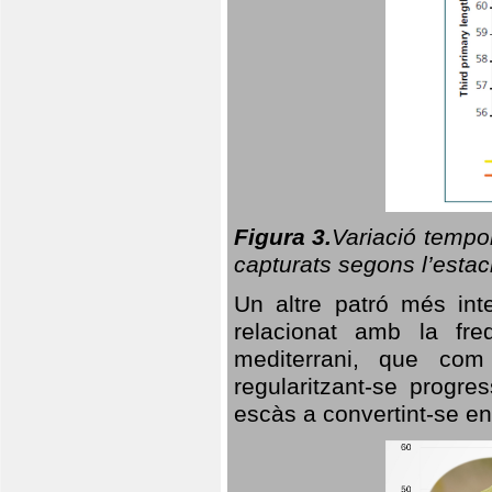
Figura 3.
Variació tempor
capturats segons l’estac
Un altre patró més in
relacionat amb la freq
mediterrani, que com
regularitzant-se progre
escàs a convertint-se en