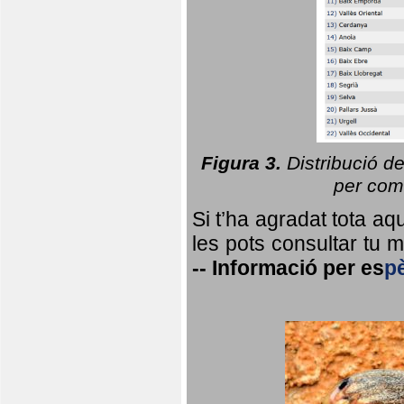
Figura 3.
Distribució d
per coma
Si t’ha agradat tota a
les pots consultar tu ma
--
Informació per
es
p