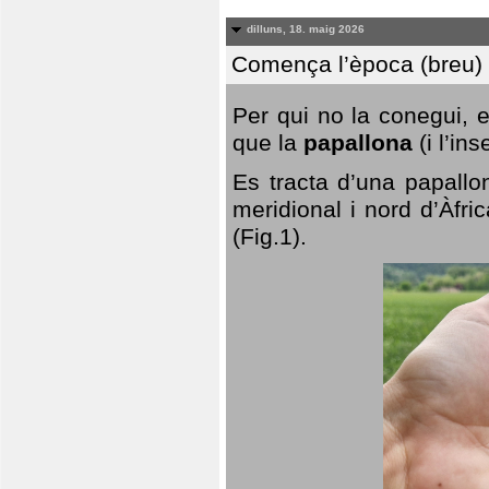
dilluns, 18. maig 2026
Comença l’època (breu) d
Per qui no la conegui, 
que la
papallona
(i l’in
Es tracta d’una papallo
meridional i nord d’Àfri
(Fig.1).