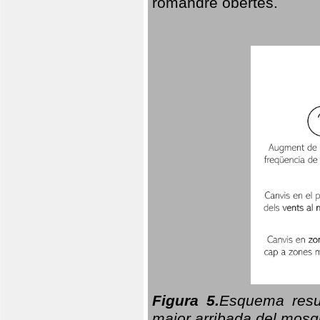
romandre obertes.
Figura 5.
Esquema resu
major arribada del mosqu