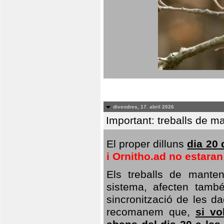
divendres, 17. abril 2026
Important: treballs de ma
El proper dilluns
dia 20 
i Ornitho.ad no estara
Els treballs de manten
sistema, afecten també 
sincronització de les da
recomanem que,
si vo