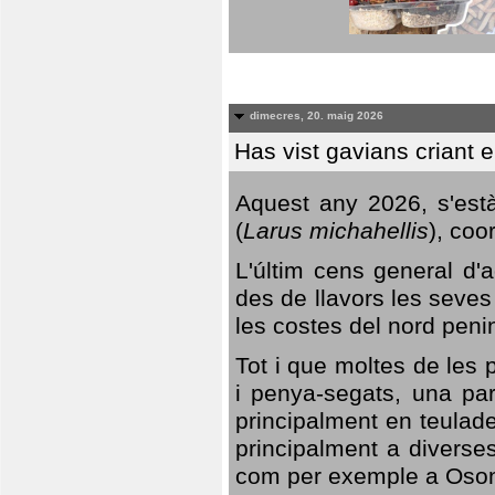
dimecres, 20. maig 2026
Has vist gavians criant 
Aquest any 2026, s'est
(
Larus michahellis
), coo
L'últim cens general d'a
des de llavors les seves
les costes del nord peni
Tot i que moltes de les p
i penya-segats, una par
principalment en teulad
principalment a diverses
com per exemple a Oso