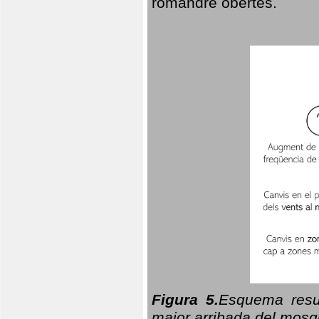
romandre obertes.
Figura 5.
Esquema resu
major arribada del mosqu