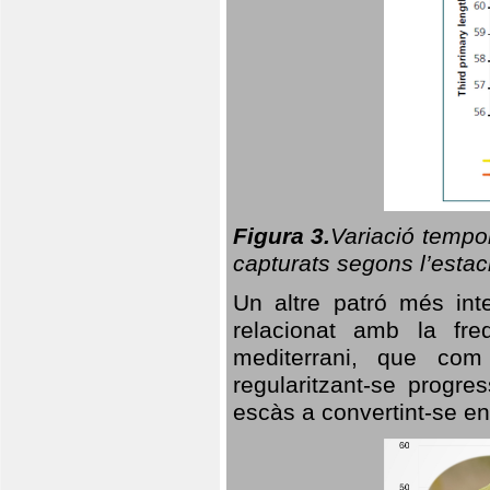
Figura 3.
Variació tempor
capturats segons l’estac
Un altre patró més in
relacionat amb la freq
mediterrani, que com
regularitzant-se progre
escàs a convertint-se en