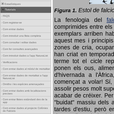
Estadístiques
Estol de falci
Figura 1.
Tutorials
-
FAQS
La fenologia del
fa
-
Com registrar-se
comprimides entre els o
-
Com entrar dades
exemplars arriben habi
-
Com introduir una llista completa
aquest mes i principis
-
Com consultar i editar dades
zones de cria, ocupan
-
Com fer consultes avançades
han criat en tempora
-
Com introduir dades a l'app NaturaList
terme tot el cicle rep
-
Verificacions
ponen els ous, alime
-
Com entrar dades al mòdul de mortalitat
d'hivernada a l'Àfric
-
Com entrar dades de mortalitat a l'app
NaturaList
començat a volar! Sí, 
-
Ornitho i les espècies amenaçades
assolir pesos molt supe
-
Com entrar dades amb localitzacions
precises
acabar de créixer. Per 
-
Com entrar llistes estàndard des de la
"buidat" massiu dels a
app
tardes d'estiu, però e
-
Com entrar dades al projecte Colònies
de Falciots