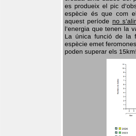
es produeix el pic d’ob
espècie és que com el
aquest període
no s’al
l’energia que tenen la 
La única funció de la f
espècie emet feromones
poden superar els 15km