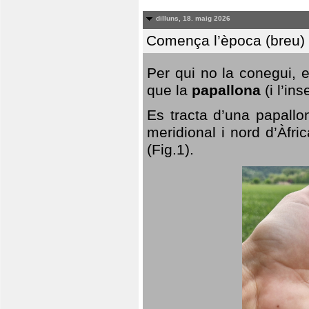
dilluns, 18. maig 2026
Comença l’època (breu) d
Per qui no la conegui, 
que la
papallona
(i l’in
Es tracta d’una papallo
meridional i nord d’Àfri
(Fig.1).