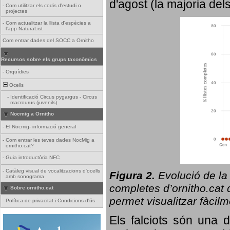
d'agost (la majoria del
-
Com utilitzar els codis d'estudi o
projectes
-
Com actualitzar la llista d'espècies a
l'app NaturaList
Com entrar dades del SOCC a Ornitho
Recursos sobre els grups taxonòmics
-
Orquídies
Ocells
-
Identificació Circus pygargus - Circus
macrourus (juvenils)
Nocmig a Ornitho
-
El Nocmig- informació general
-
Com entrar les teves dades NocMig a
ornitho.cat?
-
Guia introductòria NFC
-
Catàleg visual de vocalitzacions d'ocells
Figura 2.
Evolució de la
amb sonograma
completes d’ornitho.cat q
Sobre ornitho.cat
permet visualitzar fàcilm
-
Política de privacitat i Condicions d'ús
Els falciots són una 