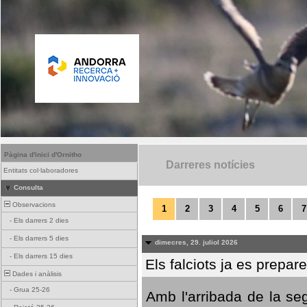
Pàgina d'inici d'Ornitho
Darreres notícies
Entitats col·laboradores
Consulta
Observacions
1
2
3
4
5
6
7
-
Els darrers 2 dies
-
Els darrers 5 dies
dimecres, 29. juliol 2026
-
Els darrers 15 dies
Els falciots ja es prepar
Dades i anàlisis
-
Grua 25-26
Amb l'arribada de la se