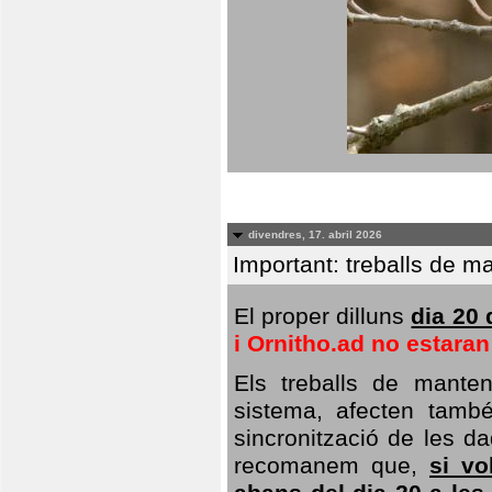
divendres, 17. abril 2026
Important: treballs de ma
El proper dilluns
dia 20 
i Ornitho.ad no estara
Els treballs de manten
sistema, afecten també 
sincronització de les da
recomanem que,
si vo