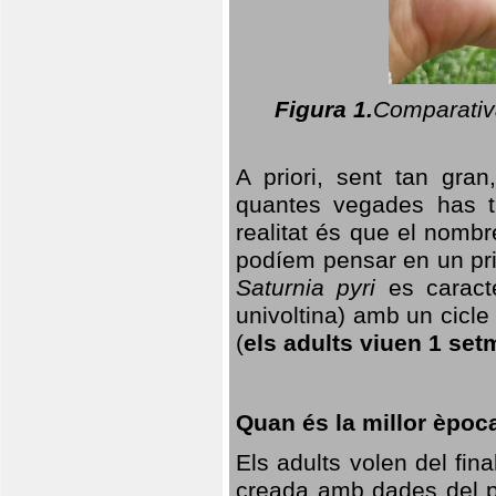
Figura 1.
Comparativa
A priori, sent tan gran
quantes vegades has t
realitat és que el nomb
podíem pensar en un princ
Saturnia pyri
es caracte
univoltina) amb un cicle 
(
els adults viuen 1 set
Quan és la millor èpoc
Els adults volen del fin
creada amb dades del po