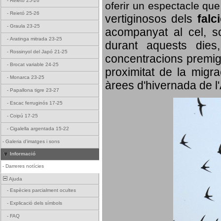
-
Reietó 25-26
oferir un espectacle qu
-
Reietó 25-26
vertiginosos dels
falc
-
Graula 23-25
acompanyat al cel, so
-
Aratinga mitrada 23-25
durant aquests dies
-
Rossinyol del Japó 21-25
concentracions premigr
-
Brocat variable 24-25
proximitat de la migra
-
Monarca 23-25
àrees d'hivernada de l
-
Papallona tigre 23-27
-
Escac ferruginós 17-25
-
Coipú 17-25
-
Cigalella argentada 15-22
-
Galeria d'imatges i sons
Informació
-
Darreres notícies
Ajuda
-
Espècies parcialment ocultes
-
Explicació dels símbols
-
FAQ