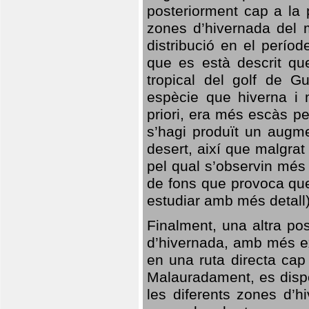
posteriorment cap a la p
zones d’hivernada del m
distribució en el perío
que es està descrit qu
tropical del golf de Gu
espècie que hiverna i m
priori, era més escàs p
s’hagi produït un augme
desert, així que malgra
pel qual s’observin més
de fons que provoca que
estudiar amb més detall)
Finalment, una altra po
d’hivernada, amb més e
en una ruta directa cap
Malauradament, es dispo
les diferents zones d’h