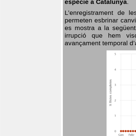
espècie a Catalunya
.
L’enregistrament de l
permeten esbrinar canvi
es mostra a la següent 
irrupció que hem vis
avançament temporal d’a