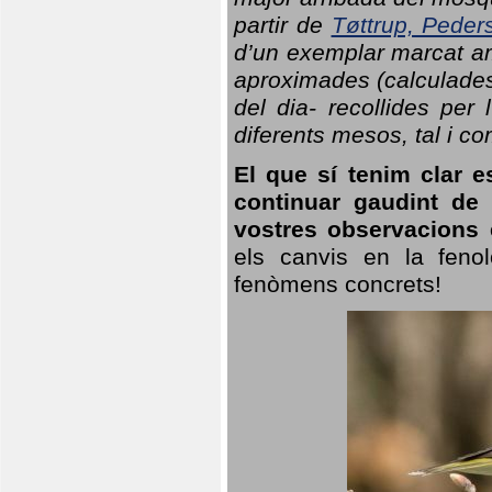
partir de
Tøttrup, Peder
d’un exemplar marcat am
aproximades (calculades
del dia- recollides per
diferents mesos, tal i c
El que sí tenim clar e
continuar gaudint de
vostres observacions 
els canvis en la fenol
fenòmens concrets!