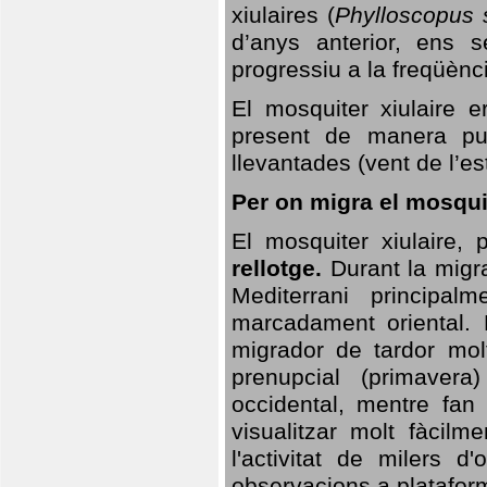
xiulaires (
Phylloscopus s
d’anys anterior, ens s
progressiu a la freqüènc
El mosquiter xiulaire 
present de manera pun
llevantades (vent de l’est
Per on migra el mosquit
El mosquiter xiulaire,
rellotge.
Durant la migra
Mediterrani principa
marcadament oriental. 
migrador de tardor molt
prenupcial (primavera
occidental, mentre fan 
visualitzar molt fàcilm
l'activitat de milers 
observacions a plataform