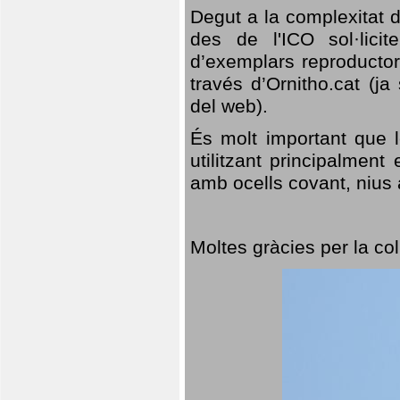
Degut a la complexitat d
des de l'ICO sol·lici
d’exemplars reproductor
través d’Ornitho.cat (ja
del web).
És molt important que 
utilitzant principalment
amb ocells covant, nius a
Moltes gràcies per la col