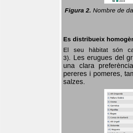
Figura 2.
Nombre de dad
Es distribueix homogè
El seu hàbitat són c
Les erugues del gr
3).
una clara preferència
pereres i pomeres, tam
salzes.