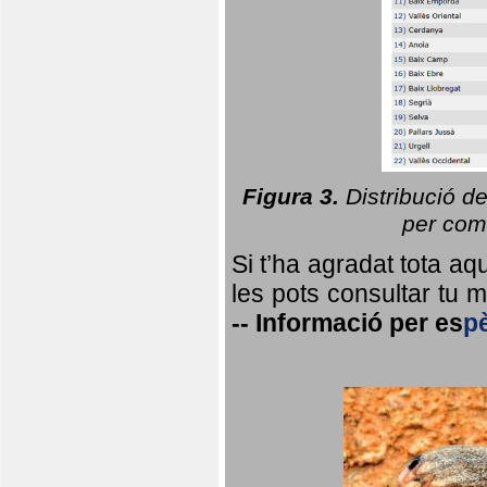
Figura 3.
Distribució d
per coma
Si t’ha agradat tota a
les pots consultar tu ma
--
Informació per
es
p