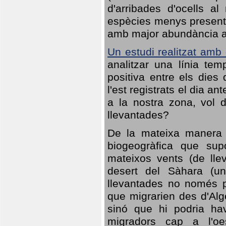
d'arribades d'ocells al
espècies menys presents
amb major abundància al 
Un estudi realitzat amb
analitzar una línia te
positiva entre els dies
l'est registrats el dia a
a la nostra zona, vol 
llevantades?
De la mateixa manera q
biogeogràfica que sup
mateixos vents (de lle
desert del Sàhara (un
llevantades no només po
que migrarien des d'Alg
sinó que hi podria ha
migradors cap a l'oe