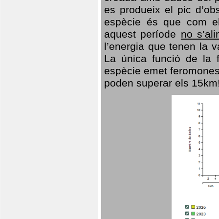
es produeix el pic d’ob
espècie és que com el
aquest període
no s’al
l’energia que tenen la 
La única funció de la f
espècie emet feromones
poden superar els 15km