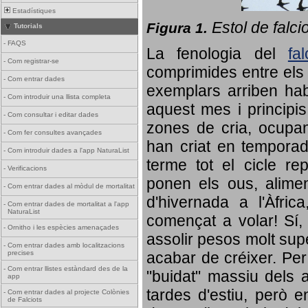
Estadístiques
Estol de falci
Figura 1.
Tutorials
-
FAQS
La fenologia del
fa
-
Com registrar-se
comprimides entre els o
-
Com entrar dades
exemplars arriben habi
-
Com introduir una llista completa
aquest mes i principis
-
Com consultar i editar dades
zones de cria, ocupan
-
Com fer consultes avançades
han criat en tempora
-
Com introduir dades a l'app NaturaList
terme tot el cicle rep
-
Verificacions
ponen els ous, alime
-
Com entrar dades al mòdul de mortalitat
d'hivernada a l'Àfric
-
Com entrar dades de mortalitat a l'app
NaturaList
començat a volar! Sí, 
-
Ornitho i les espècies amenaçades
assolir pesos molt supe
-
Com entrar dades amb localitzacions
precises
acabar de créixer. Per 
-
Com entrar llistes estàndard des de la
"buidat" massiu dels a
app
tardes d'estiu, però e
-
Com entrar dades al projecte Colònies
de Falciots