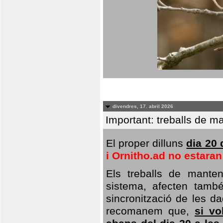
divendres, 17. abril 2026
Important: treballs de ma
El proper dilluns
dia 20 
i Ornitho.ad no estara
Els treballs de manten
sistema, afecten també 
sincronització de les da
recomanem que,
si vo