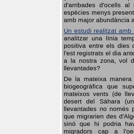
d'arribades d'ocells al
espècies menys presents
amb major abundància al 
Un estudi realitzat amb
analitzar una línia te
positiva entre els dies
l'est registrats el dia a
a la nostra zona, vol 
llevantades?
De la mateixa manera q
biogeogràfica que sup
mateixos vents (de lle
desert del Sàhara (un
llevantades no només po
que migrarien des d'Alg
sinó que hi podria ha
migradors cap a l'oe