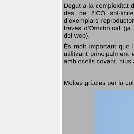
Degut a la complexitat d
des de l'ICO sol·lici
d’exemplars reproductor
través d’Ornitho.cat (ja
del web).
És molt important que 
utilitzant principalment
amb ocells covant, nius a
Moltes gràcies per la col