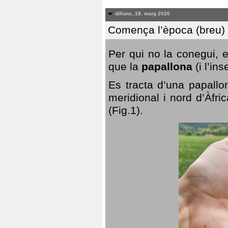
dilluns, 18. maig 2026
Comença l’època (breu) d
Per qui no la conegui, 
que la
papallona
(i l’in
Es tracta d’una papallo
meridional i nord d’Àfri
(Fig.1).