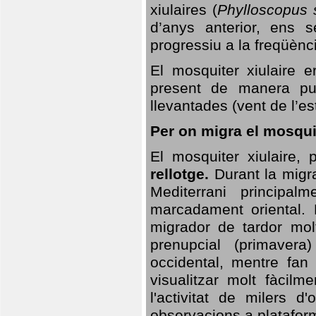
xiulaires (
Phylloscopus s
d’anys anterior, ens s
progressiu a la freqüènc
El mosquiter xiulaire 
present de manera pun
llevantades (vent de l’est
Per on migra el mosquit
El mosquiter xiulaire,
rellotge.
Durant la migra
Mediterrani principa
marcadament oriental. 
migrador de tardor molt
prenupcial (primavera
occidental, mentre fan 
visualitzar molt fàcilm
l'activitat de milers 
observacions a plataform