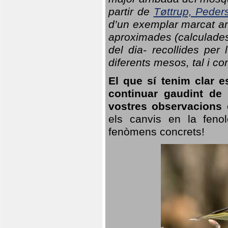
partir de
Tøttrup, Peder
d’un exemplar marcat am
aproximades (calculades
del dia- recollides per
diferents mesos, tal i c
El que sí tenim clar e
continuar gaudint de
vostres observacions 
els canvis en la fenol
fenòmens concrets!