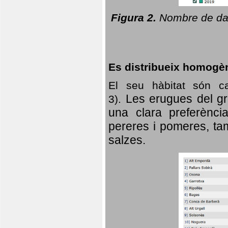
Figura 2.
Nombre de dad
Es distribueix homogè
El seu hàbitat són c
Les erugues del gr
3).
una clara preferència
pereres i pomeres, tam
salzes.