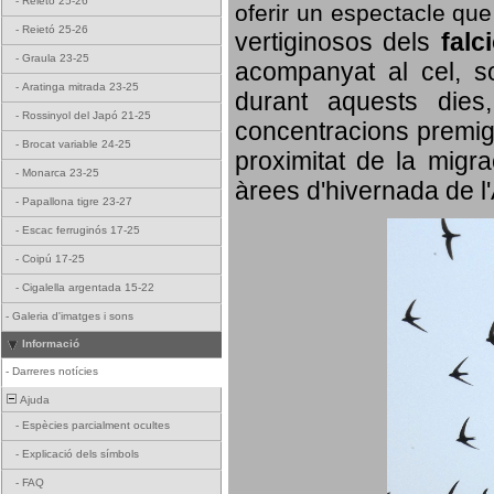
-
Reietó 25-26
oferir un espectacle qu
-
Reietó 25-26
vertiginosos dels
falc
-
Graula 23-25
acompanyat al cel, so
-
Aratinga mitrada 23-25
durant aquests dies
-
Rossinyol del Japó 21-25
concentracions premigr
-
Brocat variable 24-25
proximitat de la migra
-
Monarca 23-25
àrees d'hivernada de l
-
Papallona tigre 23-27
-
Escac ferruginós 17-25
-
Coipú 17-25
-
Cigalella argentada 15-22
-
Galeria d'imatges i sons
Informació
-
Darreres notícies
Ajuda
-
Espècies parcialment ocultes
-
Explicació dels símbols
-
FAQ