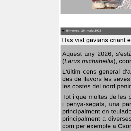
dimecres, 20. maig 2026
Has vist gavians criant 
Aquest any 2026, s'est
(
Larus michahellis
), coo
L'últim cens general d'a
des de llavors les seves
les costes del nord peni
Tot i que moltes de les p
i penya-segats, una par
principalment en teulad
principalment a diverses
com per exemple a Oso