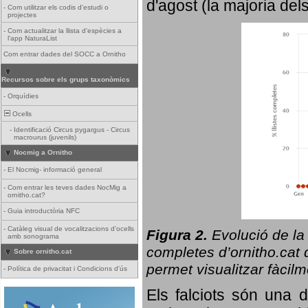
d'agost (la majoria del
-
Com utilitzar els codis d'estudi o
projectes
-
Com actualitzar la llista d'espècies a
l'app NaturaList
Com entrar dades del SOCC a Ornitho
Recursos sobre els grups taxonòmics
-
Orquídies
Ocells
-
Identificació Circus pygargus - Circus
macrourus (juvenils)
Nocmig a Ornitho
-
El Nocmig- informació general
-
Com entrar les teves dades NocMig a
ornitho.cat?
-
Guia introductòria NFC
-
Catàleg visual de vocalitzacions d'ocells
Figura 2.
Evolució de la
amb sonograma
completes d’ornitho.cat q
Sobre ornitho.cat
permet visualitzar fàcilm
-
Política de privacitat i Condicions d'ús
Els falciots són una 