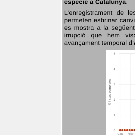
espècie a Catalunya
.
L’enregistrament de l
permeten esbrinar canvi
es mostra a la següent 
irrupció que hem vis
avançament temporal d’a