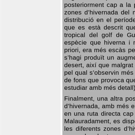
posteriorment cap a la p
zones d’hivernada del m
distribució en el perío
que es està descrit qu
tropical del golf de Gu
espècie que hiverna i m
priori, era més escàs p
s’hagi produït un augme
desert, així que malgra
pel qual s’observin més
de fons que provoca que
estudiar amb més detall)
Finalment, una altra po
d’hivernada, amb més e
en una ruta directa cap
Malauradament, es dispo
les diferents zones d’h