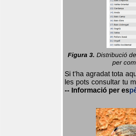
Figura 3.
Distribució d
per coma
Si t’ha agradat tota a
les pots consultar tu ma
--
Informació per
es
p