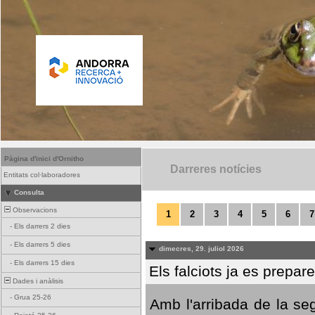
Pàgina d'inici d'Ornitho
Darreres notícies
Entitats col·laboradores
Consulta
Observacions
1
2
3
4
5
6
7
-
Els darrers 2 dies
-
Els darrers 5 dies
dimecres, 29. juliol 2026
-
Els darrers 15 dies
Els falciots ja es prepar
Dades i anàlisis
-
Grua 25-26
Amb l'arribada de la se