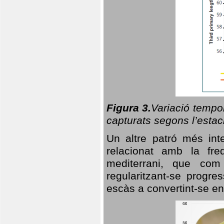
Figura 3.
Variació tempor
capturats segons l’estac
Un altre patró més in
relacionat amb la freq
mediterrani, que com
regularitzant-se progre
escàs a convertint-se en