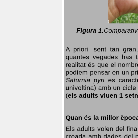
Figura 1.
Comparativa
A priori, sent tan gran
quantes vegades has t
realitat és que el nomb
podíem pensar en un princ
Saturnia pyri
es caracte
univoltina) amb un cicle 
(
els adults viuen 1 set
Quan és la millor èpoc
Els adults volen del fin
creada amb dades del po