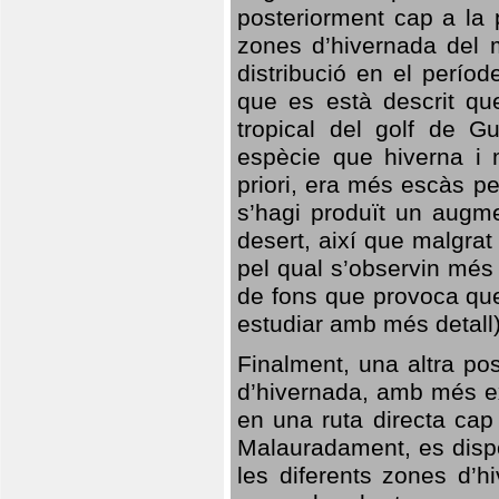
posteriorment cap a la p
zones d’hivernada del m
distribució en el perío
que es està descrit qu
tropical del golf de Gu
espècie que hiverna i m
priori, era més escàs p
s’hagi produït un augme
desert, així que malgra
pel qual s’observin més
de fons que provoca que
estudiar amb més detall)
Finalment, una altra po
d’hivernada, amb més e
en una ruta directa cap
Malauradament, es dispo
les diferents zones d’h