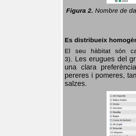
Figura 2.
Nombre de dad
Es distribueix homogè
El seu hàbitat són c
Les erugues del gr
3).
una clara preferència
pereres i pomeres, tam
salzes.