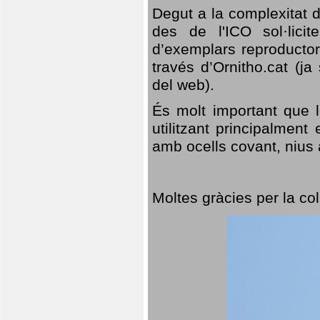
Degut a la complexitat d
des de l'ICO sol·lici
d’exemplars reproductor
través d’Ornitho.cat (ja
del web).
És molt important que 
utilitzant principalment
amb ocells covant, nius a
Moltes gràcies per la col