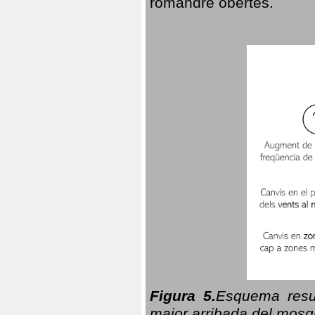
romandre obertes.
Figura 5.
Esquema resu
major arribada del mosqu