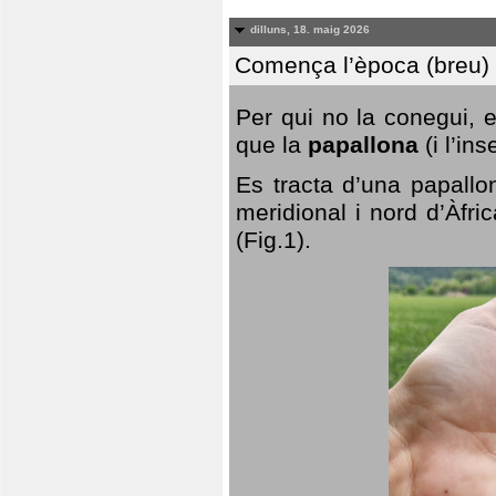
dilluns, 18. maig 2026
Comença l’època (breu) d
Per qui no la conegui, 
que la
papallona
(i l’in
Es tracta d’una papallo
meridional i nord d’Àfri
(Fig.1).