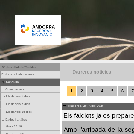
Pàgina d'inici d'Ornitho
Darreres notícies
Entitats col·laboradores
Consulta
Observacions
1
2
3
4
5
6
7
-
Els darrers 2 dies
-
Els darrers 5 dies
dimecres, 29. juliol 2026
-
Els darrers 15 dies
Els falciots ja es prepar
Dades i anàlisis
-
Grua 25-26
Amb l'arribada de la se