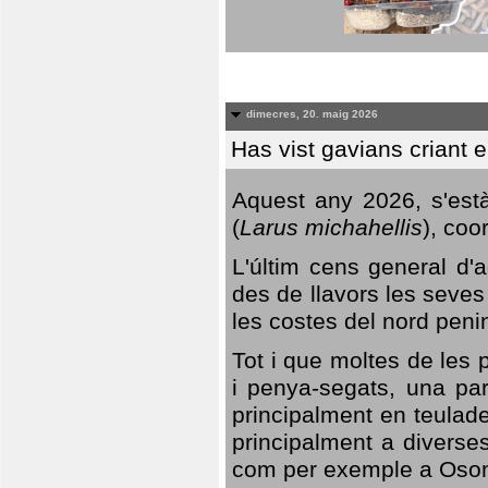
dimecres, 20. maig 2026
Has vist gavians criant 
Aquest any 2026, s'est
(
Larus michahellis
), coo
L'últim cens general d'a
des de llavors les seves
les costes del nord peni
Tot i que moltes de les p
i penya-segats, una par
principalment en teulad
principalment a diverses
com per exemple a Oso