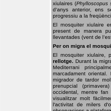
xiulaires (
Phylloscopus s
d’anys anterior, ens s
progressiu a la freqüènc
El mosquiter xiulaire 
present de manera pun
llevantades (vent de l’est
Per on migra el mosquit
El mosquiter xiulaire,
rellotge.
Durant la migra
Mediterrani principa
marcadament oriental. 
migrador de tardor molt
prenupcial (primavera
occidental, mentre fan 
visualitzar molt fàcilm
l'activitat de milers 
observacions a plataform