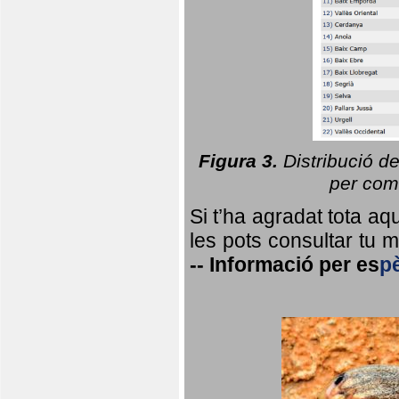
Figura 3.
Distribució d
per coma
Si t’ha agradat tota a
les pots consultar tu ma
--
Informació per
es
p