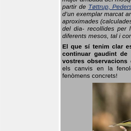
partir de
Tøttrup, Peder
d’un exemplar marcat am
aproximades (calculades
del dia- recollides per
diferents mesos, tal i c
El que sí tenim clar e
continuar gaudint de
vostres observacions 
els canvis en la fenol
fenòmens concrets!