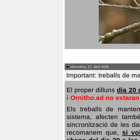
divendres, 17. abril 2026
Important: treballs de ma
El proper dilluns
dia 20 
i Ornitho.ad no estara
Els treballs de manten
sistema, afecten també 
sincronització de les da
recomanem que,
si vo