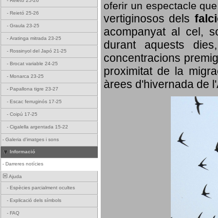
-
Reietó 25-26
oferir un espectacle qu
-
Reietó 25-26
vertiginosos dels
falc
-
Graula 23-25
acompanyat al cel, so
-
Aratinga mitrada 23-25
durant aquests dies
-
Rossinyol del Japó 21-25
concentracions premigr
-
Brocat variable 24-25
proximitat de la migra
-
Monarca 23-25
àrees d'hivernada de l
-
Papallona tigre 23-27
-
Escac ferruginós 17-25
-
Coipú 17-25
-
Cigalella argentada 15-22
-
Galeria d'imatges i sons
Informació
-
Darreres notícies
Ajuda
-
Espècies parcialment ocultes
-
Explicació dels símbols
-
FAQ