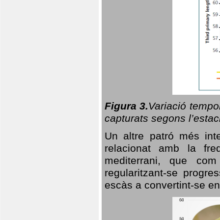
Figura 3.
Variació tempor
capturats segons l’estac
Un altre patró més in
relacionat amb la freq
mediterrani, que com
regularitzant-se progre
escàs a convertint-se en