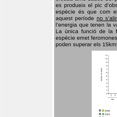
es produeix el pic d’ob
espècie és que com el
aquest període
no s’al
l’energia que tenen la 
La única funció de la f
espècie emet feromones
poden superar els 15km