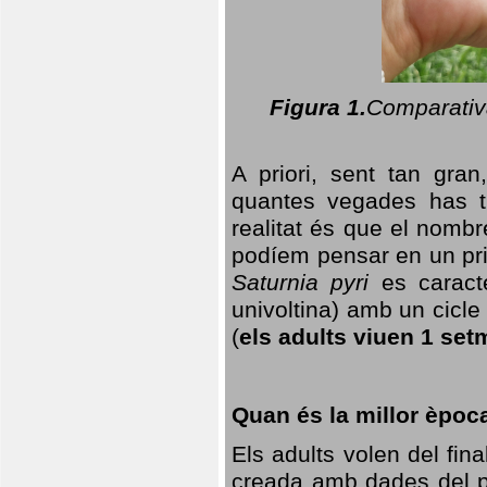
Figura 1.
Comparativa
A priori, sent tan gran
quantes vegades has t
realitat és que el nomb
podíem pensar en un princ
Saturnia pyri
es caracte
univoltina) amb un cicle 
(
els adults viuen 1 set
Quan és la millor èpoc
Els adults volen del fin
creada amb dades del po