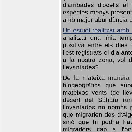
d'arribades d'ocells al
espècies menys presents
amb major abundància al 
Un estudi realitzat amb
analitzar una línia te
positiva entre els dies
l'est registrats el dia a
a la nostra zona, vol 
llevantades?
De la mateixa manera q
biogeogràfica que sup
mateixos vents (de lle
desert del Sàhara (un
llevantades no només po
que migrarien des d'Alg
sinó que hi podria ha
migradors cap a l'oe