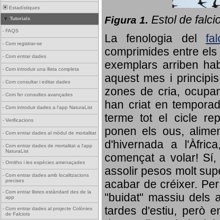
Estadístiques
Estol de falci
Figura 1.
Tutorials
-
FAQS
La fenologia del
fa
-
Com registrar-se
comprimides entre els o
-
Com entrar dades
exemplars arriben habi
-
Com introduir una llista completa
aquest mes i principis
-
Com consultar i editar dades
zones de cria, ocupan
-
Com fer consultes avançades
han criat en tempora
-
Com introduir dades a l'app NaturaList
terme tot el cicle rep
-
Verificacions
ponen els ous, alime
-
Com entrar dades al mòdul de mortalitat
d'hivernada a l'Àfric
-
Com entrar dades de mortalitat a l'app
NaturaList
començat a volar! Sí, 
-
Ornitho i les espècies amenaçades
assolir pesos molt supe
-
Com entrar dades amb localitzacions
precises
acabar de créixer. Per 
-
Com entrar llistes estàndard des de la
"buidat" massiu dels a
app
tardes d'estiu, però e
-
Com entrar dades al projecte Colònies
de Falciots