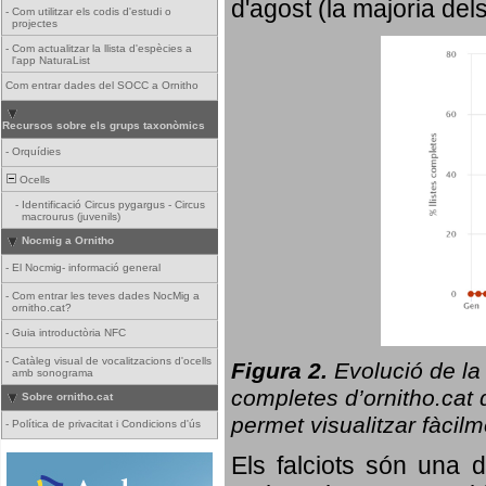
d'agost (la majoria del
-
Com utilitzar els codis d'estudi o
projectes
-
Com actualitzar la llista d'espècies a
l'app NaturaList
Com entrar dades del SOCC a Ornitho
Recursos sobre els grups taxonòmics
-
Orquídies
Ocells
-
Identificació Circus pygargus - Circus
macrourus (juvenils)
Nocmig a Ornitho
-
El Nocmig- informació general
-
Com entrar les teves dades NocMig a
ornitho.cat?
-
Guia introductòria NFC
-
Catàleg visual de vocalitzacions d'ocells
Figura 2.
Evolució de la
amb sonograma
completes d’ornitho.cat q
Sobre ornitho.cat
permet visualitzar fàcilm
-
Política de privacitat i Condicions d'ús
Els falciots són una 