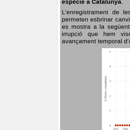
espècie a Catalunya
.
L’enregistrament de l
permeten esbrinar canvi
es mostra a la següent 
irrupció que hem vis
avançament temporal d’a