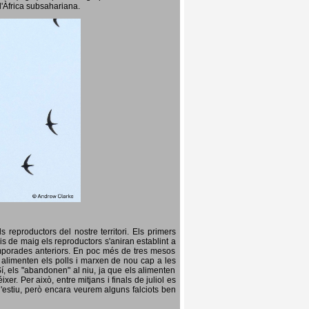
l'Àfrica subsahariana.
 reproductors del nostre territori. Els primers
is de maig els reproductors s'aniran establint a
temporades anteriors. En poc més de tres mesos
s, alimenten els polls i marxen de nou cap a les
Sí, els "abandonen" al niu, ja que els alimenten
er. Per això, entre mitjans i finals de juliol es
d'estiu, però encara veurem alguns falciots ben