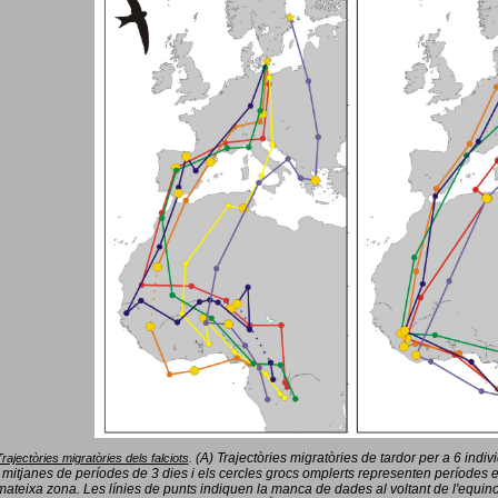
(A) Trajectòries migratòries de tardor per a 6 indi
Trajectòries migratòries dels falciots
.
 mitjanes de períodes de 3 dies i els cercles grocs omplerts representen períodes 
mateixa zona. Les línies de punts indiquen la manca de dades al voltant de l'equinoc