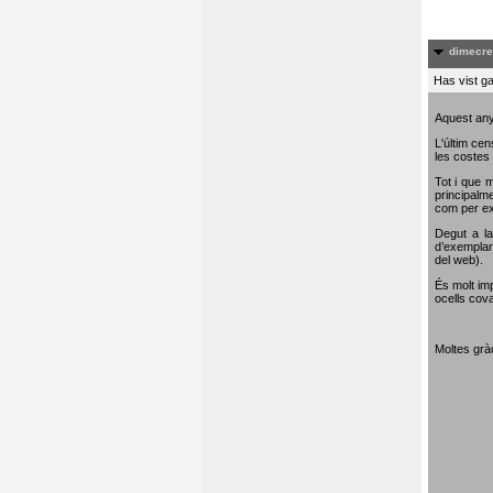
dimecre
Has vist ga
Aquest any
L'últim cen
les costes 
Tot i que m
principalme
com per e
Degut a la
d’exemplar
del web).
És molt im
ocells cova
Moltes gràc