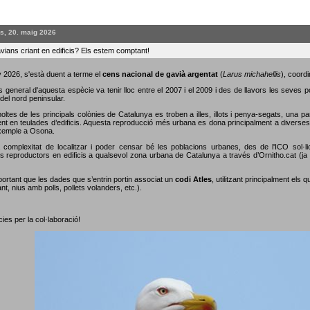
s, 20. maig 2026
vians criant en edificis? Els estem comptant!
 2026, s'està duent a terme el
cens nacional de gavià argentat
(
Larus michahellis
), coordi
s general d'aquesta espècie va tenir lloc entre el 2007 i el 2009 i des de llavors les seves 
del nord peninsular.
oltes de les principals colònies de Catalunya es troben a illes, illots i penya-segats, una p
nt en teulades d’edificis. Aquesta reproducció més urbana es dona principalment a diverses c
xemple a Osona.
 complexitat de localitzar i poder censar bé les poblacions urbanes, des de l'ICO sol·li
s reproductors en edificis a qualsevol zona urbana de Catalunya a través d’Ornitho.cat (ja s
portant que les dades que s’entrin portin associat un
codi Atles
, utilitzant principalment els 
nt, nius amb polls, pollets volanders, etc.).
ies per la col·laboració!