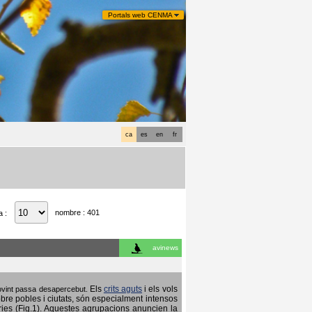
Portals web CENMA
ca
es
en
fr
nombre : 401
a :
avinews
Els
crits aguts
i els vols
 sovint passa desapercebut.
obre pobles i ciutats, són especialment intensos
ries (Fig.1). Aquestes agrupacions anuncien la