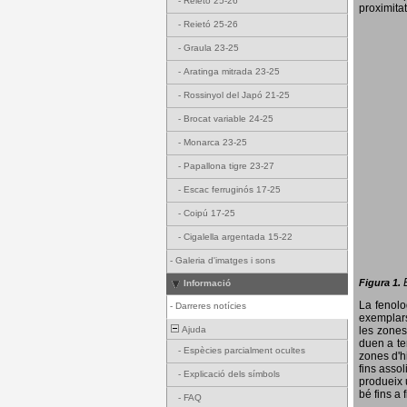
-
Reietó 25-26
proximitat
-
Reietó 25-26
-
Graula 23-25
-
Aratinga mitrada 23-25
-
Rossinyol del Japó 21-25
-
Brocat variable 24-25
-
Monarca 23-25
-
Papallona tigre 23-27
-
Escac ferruginós 17-25
-
Coipú 17-25
-
Cigalella argentada 15-22
-
Galeria d'imatges i sons
Figura 1.
Informació
La fenol
-
Darreres notícies
exemplars
Ajuda
les zones
duen a te
-
Espècies parcialment ocultes
zones d'hi
fins assol
-
Explicació dels símbols
produeix 
bé fins a 
-
FAQ