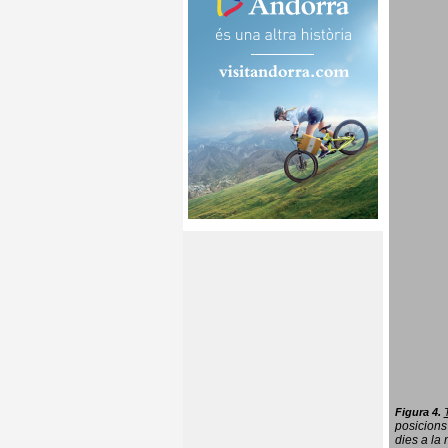
Figura 4.
posicions
dies a la 