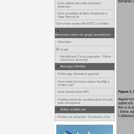
tornaran a
-
Com utilitzar els codis d'estudi o
projectes
-
Com actualitzar la llista d'espècies a
l'app NaturaList
Com entrar dades del SOCC a Ornitho
Recursos sobre els grups taxonòmics
-
Orquídies
Ocells
-
Identificació Circus pygargus - Circus
macrourus (juvenils)
Nocmig a Ornitho
-
El Nocmig- informació general
-
Com entrar les teves dades NocMig a
ornitho.cat?
Figura 3.
-
Guia introductòria NFC
Aquest esti
-
Catàleg visual de vocalitzacions d'ocells
amb sonograma
sobre els 
fins a la 
Sobre ornitho.cat
i bona pa
Catalunya
-
Política de privacitat i Condicions d'ús