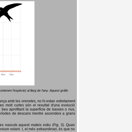
ntenen l’espècie) al llarg de l’any. Aquest gràfic
lança amb les orenetes, no hi estan estretament
es molt curtes són el resultat d'una evolució
, beu aprofitant la superfície de basses o rius,
nt períodes de descans mentre ascendeix a grans
es nascuts aquest mateix estiu (Fig. 3). Quan
iure volant. I, el més extraordinari, és que no