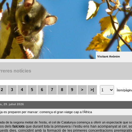
Visitant Anònim
reres notícies
2
3
4
5
6
7
8
9
>
>|
ítem/pàgin
, 29. juliol 2026
s ja es preparen per marxar: comença el gran viatge cap a l'Àfrica
bada de la segona meitat de l'estiu, el cel de Catalunya comença a oferir un espectacle que
sos dels
falciots
que durant tota la primavera i l'estiu ens han acompanyat al cel, s
uests dies, coincidint amb la formació de les primeres concentracions premigratò