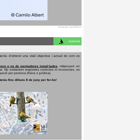
enviat per Jana Marco
avinews
ectiu d'obtenir una visió objectiva i actual de com es
sen o no de menjadores instal·lades
, mitjançant un
t. No existeixen respostes correctes ni incorrectes, es
pació per persona (física o jurídica).
teniu fins dilluns 8 de juny per fer-ho!