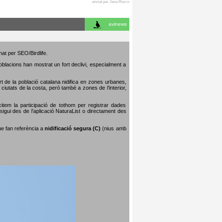
enviat per Jana Marco
avinews
nat per SEO/Birdlife.
poblacions han mostrat un fort declivi, especialment a
art de la població catalana nidifica en zones urbanes,
iutats de la costa, però també a zones de l’interior,
citem la participació de tothom per registrar dades
igui des de l’aplicació NaturaList o directament des
que fan referència a
nidificació segura (C)
(nius amb