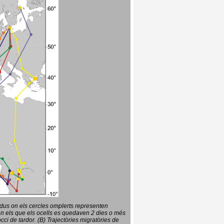
vidus on els cercles omplerts representen
en els que els ocells es quedaven 2 dies o més
ci de tardor. (B) Trajectòries migratòries de