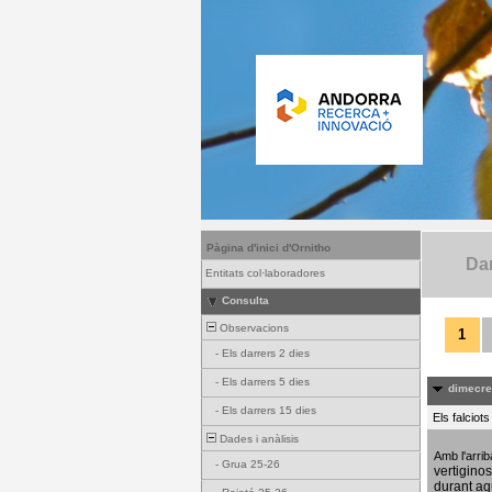
Pàgina d'inici d'Ornitho
Dar
Entitats col·laboradores
Consulta
Observacions
1
-
Els darrers 2 dies
-
Els darrers 5 dies
dimecres
-
Els darrers 15 dies
Els falciot
Dades i anàlisis
Amb l'arri
-
Grua 25-26
vertigino
durant aq