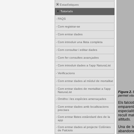
Estadístiques
Tutorials
-
FAQS
-
Com registrar-se
-
Com entrar dades
-
Com introduir una llista completa
-
Com consultar i editar dades
-
Com fer consultes avançades
-
Com introduir dades a l'app NaturaList
-
Verificacions
-
Com entrar dades al mòdul de mortalitat
-
Com entrar dades de mortalitat a l'app
Figura 2.
NaturaList
permet visu
-
Ornitho i les espècies amenaçades
Els falci
emparenta
-
Com entrar dades amb localitzacions
precises
especiali
recull ma
-
Com entrar llistes estàndard des de la
altituds.
app
Una de le
-
Com entrar dades al projecte Colònies
de Falciots
abandonen