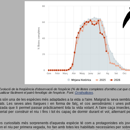
Evolució de la freqüència d’observació de l’espècie (% de llistes completes d’ornitho.cat que co
alitzar fàcilment el patró fenològic de l’espècie. Font:
Ornithollistes
.
ots són una de les espècies més adaptades a la vida a l'aire. Malgrat la seva semb
ts. Les seves ales llargues i en forma de falç, el cos aerodinàmic i unes pot
tzada que li permet passar pràcticament tota la vida volant. A l'aire caça insectes
terial per construir el niu i fins i tot és capaç de dormir durant el vol, alterna
s curiositats més sorprenents d'aquesta espècie té com a protagonistes els jov
 el niu per primera vegada, ho fan amb totes les habilitats necessàries per sobrev