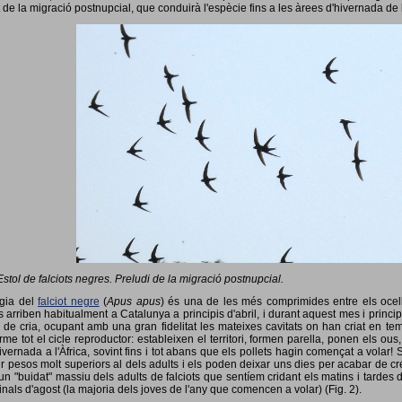
 de la migració postnupcial, que conduirà l'espècie fins a les àrees d'hivernada de 
Estol de falciots negres. Preludi de la migració postnupcial.
ogia del
falciot negre
(
Apus apus
) és una de les més comprimides entre els ocells
 arriben habitualment a Catalunya a principis d'abril, i durant aquest mes i princip
 de cria, ocupant amb una gran fidelitat les mateixes cavitats on han criat en 
rme tot el cicle reproductor: estableixen el territori, formen parella, ponen els ou
vernada a l'Àfrica, sovint fins i tot abans que els pollets hagin començat a volar! 
ir pesos molt superiors al dels adults i els poden deixar uns dies per acabar de créix
un "buidat" massiu dels adults de falciots que sentíem cridant els matins i tardes 
finals d'agost (la majoria dels joves de l'any que comencen a volar) (Fig. 2).