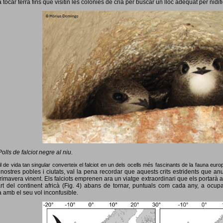
 tocar terra fins que visitin les colònies de cria per buscar un lloc adequat per nidif
Polls de falciot negre al niu.
l de vida tan singular converteix el falciot en un dels ocells més fascinants de la fauna eur
nostres pobles i ciutats, val la pena recordar que aquests crits estridents que anun
primavera vinent.
Els falciots emprenen ara un viatge extraordinari que els portarà a
rt del continent africà (Fig. 4) abans de tornar, puntuals com cada any, a ocup
 amb el seu vol inconfusible.