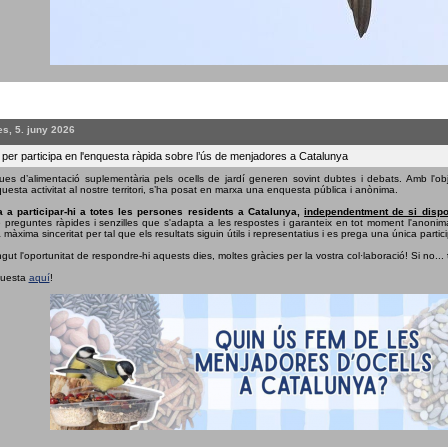
s, 5. juny 2026
 per participa en l'enquesta ràpida sobre l’ús de menjadores a Catalunya
ues d’alimentació suplementària pels ocells de jardí generen sovint dubtes i debats. Amb l'obj
uesta activitat al nostre territori, s’ha posat en marxa una enquesta pública i anònima.
 a participar-hi a totes les persones residents a Catalunya,
independentment de si dispo
e preguntes ràpides i senzilles que s'adapta a les respostes i garanteix en tot moment l'anonima
 màxima sinceritat per tal que els resultats siguin útils i representatius i es prega una única partici
ngut l'oportunitat de respondre-hi aquests dies, moltes gràcies per la vostra col·laboració! Si no...
questa
aquí
!