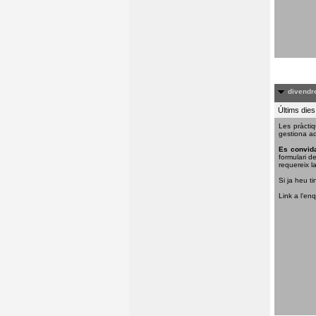
divendre
Últims dies
Les pràctiq
gestiona aq
Es convida
formulari d
requereix la
Si ja heu ti
Link a l'en