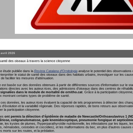
. avril 2026
 santé des oiseaux à travers la science citoyenne
e étude publiée dans la
Revista Catalana d’Ornitologia
analyse le potentiel des observations r
interpréter le statut de santé des oiseaux dans des habitats urbains, investiguer sur les causes
 de faciliter les mesures d'atténuation.
 est basée sur des données obtenues à partir de différentes sources d'information sur le sta
ions directes avec les auteur.rices, des admissions d'oiseaux dans des centres de réhabili
signalées dans le module de mortalité de ornitho.cat
. Grâce à la participation citoyenn
x montrant certains types de problème de santé.
nt ces données, les auteur.rices évaluent la capacité de tels programmes à détecter des cha
s d'évolution et la variabilité régionale. Des réponses rapides, de bons retours aux observate
r la participation citoyenne.
ées
ont permis la détection d'épidémie de maladie de Newcastle/Orthoavulavirus 1 (N
riose, coligranulomatose, gale knemidocoptique, pneumonie fongique et septicémi
e, les kystes de plumes, l’hyperparathyroïdie nutritionnelle, les infestations par les tiques, 
, nématodes, cestodes et coccidies), et les malformations du bec, en plus d’autres causes de
es morts sur les routes, et la prédation.