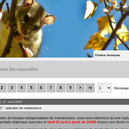
Visiteur Anonyme
tes les nouvelles
2
3
4
5
6
7
8
9
>
>|
Nbre/page
, 17. avril 2026
 : opération de maintenance
adre de travaux indispensables de maintenance, nous vous informons qu’une rupt
portails régionaux aura lieu le
lundi 20 avril à partir de 20h00
et pour une durée in