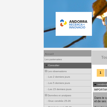
Accueil
Tou
Les partenaires
Consulter
Les observations
1
-
Les 2 derniers jours
-
Les 5 derniers jours
vendredi
-
Les 15 derniers jours
IMPORTANT
Données et analyses
Dans le c
et de ses 
-
Grue cendrée 25-26