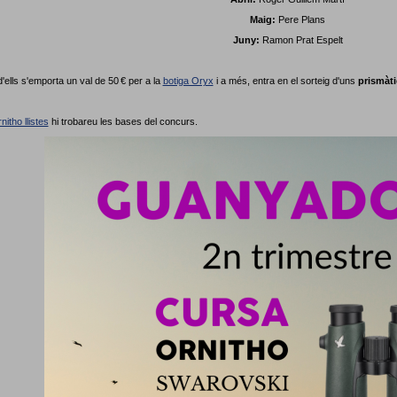
Maig:
Pere Plans
Juny:
Ramon Prat Espelt
'ells s'emporta un val de 50 € per a la
botiga Oryx
i a més, entra en el sorteig d'uns
prismàt
nitho llistes
hi trobareu les bases del concurs.