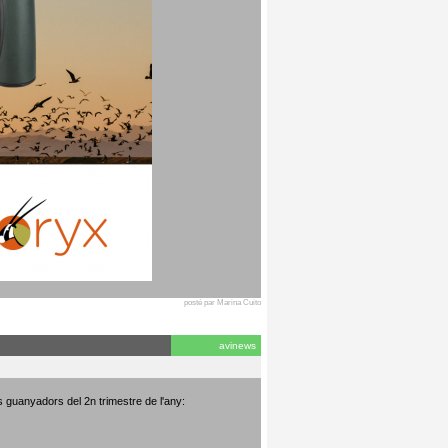
posté par Marina Cuito
avinews
s guanyadors del 2n trimestre de l'any: