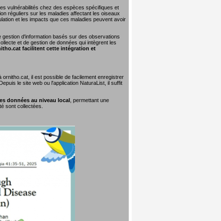
 les vulnérabilités chez des espèces spécifiques et
on réguliers sur les maladies affectant les oiseaux
lation et les impacts que ces maladies peuvent avoir
e gestion d'information basés sur des observations
collecte et de gestion de données qui intègrent les
tho.cat facilitent cette intégration et
rnitho.cat, il est possible de facilement enregistrer
uis le site web ou l'application NaturaList, il suffit
ces données au niveau local
, permettant une
té sont collectées.