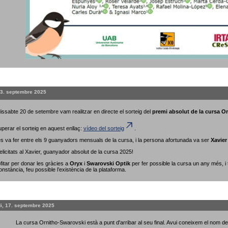
23. septembre 2025
issabte 20 de setembre vam realitzar en directe el sorteig del
premi absolut de la cursa O
perar el sorteig en aquest enllaç:
vídeo del sorteig
.
 es va fer entre els 9 guanyadors mensuals de la cursa, i la persona afortunada va ser
Xavier
elicitats al Xavier, guanyador absolut de la cursa 2025!
fitar per donar les gràcies a
Oryx
i
Swarovski Optik
per fer possible la cursa un any més, i
onstància, feu possible l’existència de la plataforma.
i, 17. septembre 2025
La cursa Ornitho-Swarovski està a punt d'arribar al seu final. Avui coneixem el nom 