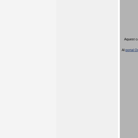
Aquest ca
Al
portal Or