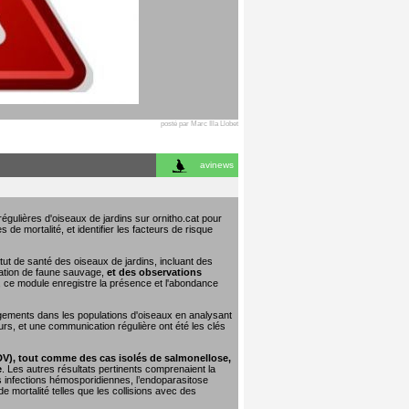
posté par Marc Illa Llobet
avinews
égulières d'oiseaux de jardins sur ornitho.cat pour
 de mortalité, et identifier les facteurs de risque
tut de santé des oiseaux de jardins, incluant des
tation de faune sauvage,
et des observations
e, ce module enregistre la présence et l'abondance
ngements dans les populations d'oiseaux en analysant
urs, et une communication régulière ont été les clés
DV), tout comme des cas isolés de salmonellose,
e
. Les autres résultats pertinents comprenaient la
les infections hémosporidiennes, l’endoparasitose
 mortalité telles que les collisions avec des