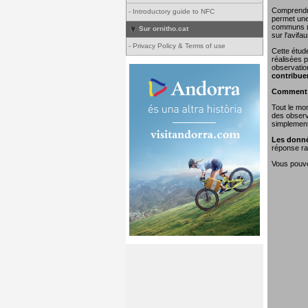
Comprendre 
-
Introductory guide to NFC
permet une 
communs (o
Sur ornitho.cat
sur l'avifa
-
Privacy Policy & Terms of use
Cette étud
réalisées p
observatio
contribue
Comment e
Tout le mon
des observa
simplement 
Les donné
réponse rap
Vous pouvez