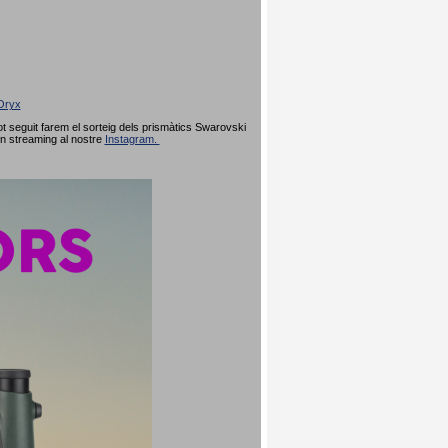
Oryx
 seguit farem el sorteig dels prismàtics Swarovski
en streaming al nostre
Instagram.