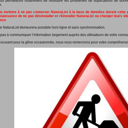
ux permettront notamment de résoudre les problèmes de duplications de données
s.
 invitons à ne pas connecter NaturaList à la base de données durant cette pé
naissance de ne pas désinstaller et réinstaller NaturaList ou changer leurs id
ance
.
e NaturaList demeurera possible hors ligne et sans synchronisation.
 pas à communiquer l’information largement auprès des utilisateurs de votre conna
xcusant pour la gêne occasionnée, nous vous remercions pour votre compréhensi