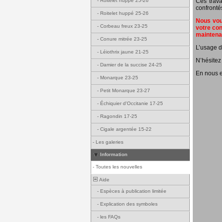
Ces trava
-
Roitelet huppé 25-26
confronté
-
Roitelet huppé 25-26
Nous vous
-
Corbeau freux 23-25
votre con
mainten
-
Conure mitrée 23-25
L’usage d
-
Léiothrix jaune 21-25
N’hésitez
-
Damier de la succise 24-25
En nous e
-
Monarque 23-25
-
Petit Monarque 23-27
-
Échiquier d'Occitanie 17-25
-
Ragondin 17-25
-
Cigale argentée 15-22
-
Les galeries
Information
-
Toutes les nouvelles
Aide
-
Espèces à publication limitée
-
Explication des symboles
-
les FAQs