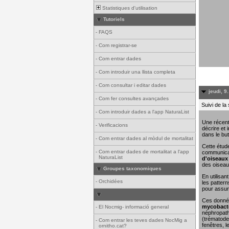
Statistiques d'utilisation
Tutoriels
-
FAQS
-
Com registrar-se
-
Com entrar dades
-
Com introduir una llista completa
-
Com consultar i editar dades
jeudi, 9
-
Com fer consultes avançades
Suivi de la
-
Com introduir dades a l'app NaturaList
Une récent
-
Verificacions
décrire et 
dans le but
-
Com entrar dades al mòdul de mortalitat
Cette étude
-
Com entrar dades de mortalitat a l'app
communicat
NaturaList
d'oiseaux 
des oiseau
Groupes taxonomiques
En utilisa
-
Orchidées
les pattern
pour assure
Ces donn
mycobacté
-
El Nocmig- informació general
néphropathi
(trématodes
-
Com entrar les teves dades NocMig a
fenêtres, l
ornitho.cat?