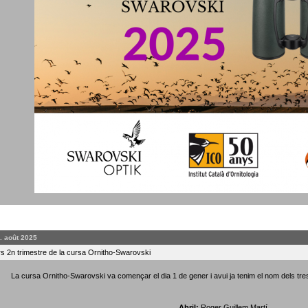
. août 2025
 2n trimestre de la cursa Ornitho-Swarovski
La cursa Ornitho-Swarovski va començar el dia 1 de gener i avui ja tenim el nom dels tre
Abril:
Roger Guillem Martí