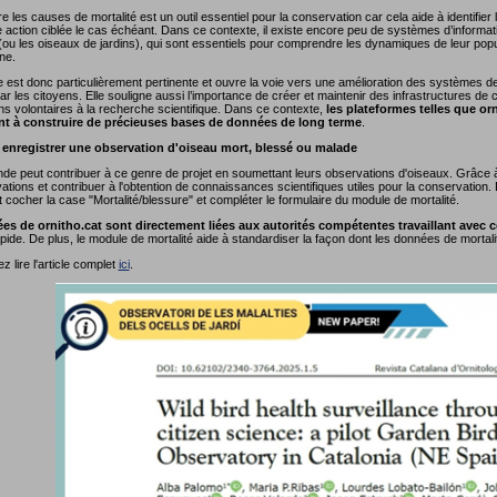
les causes de mortalité est un outil essentiel pour la conservation car cela aide à identifier
action ciblée le cas échéant. Dans ce contexte, il existe encore peu de systèmes d’informati
u les oiseaux de jardins), qui sont essentiels pour comprendre les dynamiques de leur popu
une.
e est donc particulièrement pertinente et ouvre la voie vers une amélioration des systèmes d
ar les citoyens. Elle souligne aussi l’importance de créer et maintenir des infrastructures de 
ns volontaires à la recherche scientifique. Dans ce contexte,
les plateformes telles que orni
nt à construire de précieuses bases de données de long terme
.
nregistrer une observation d'oiseau mort, blessé ou malade
de peut contribuer à ce genre de projet en soumettant leurs observations d'oiseaux. Grâce à o
tions et contribuer à l'obtention de connaissances scientifiques utiles pour la conservation. Dep
cocher la case "Mortalité/blessure" et compléter le formulaire du module de mortalité.
es de ornitho.cat sont directement liées aux autorités compétentes travaillant avec 
ide. De plus, le module de mortalité aide à standardiser la façon dont les données de mortali
 lire l'article complet
ici
.