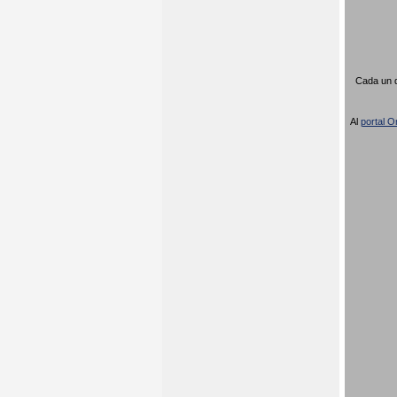
Cada un d
Al
portal Or