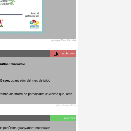
posté par Marc Illa Llobet
technews
rnitho-Swarovski
.
 Bayer
, guanyador del mes de juliol.
 també als milers de participants d’Ornitho que, amb
posté par Marina Cuito
avinews
dels penúltims guanyadors mensuals: