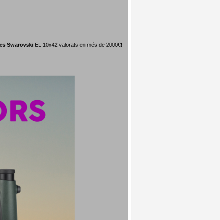
ics Swarovski
EL 10x42 valorats en més de 2000€!