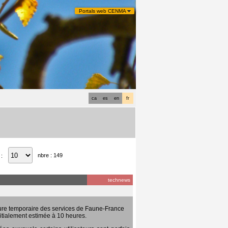
Portals web CENMA
ca
es
en
fr
nbre : 149
 :
technews
ure temporaire des services de Faune-France
itialement estimée à 10 heures.