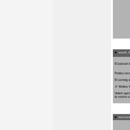
mardi, 
El passat d
Podeu recu
El sorteig
🎉 Moltes f
Volem apro
la vostra c
mercred