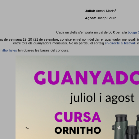
Juliol:
Antoni Mariné
Agost:
Josep Saura
Cada un d'ells s'emporta un val de 50 € per a la
botiga 
p de setmana 19, 20 i 21 de setembre, coneixerem el nom del darrer guanyador mensual i tot
entre tots els guanyadors mensuals. No us perdeu el sorteig
en directe al festival
i 
nitho llistes
hi trobareu les bases del concurs.