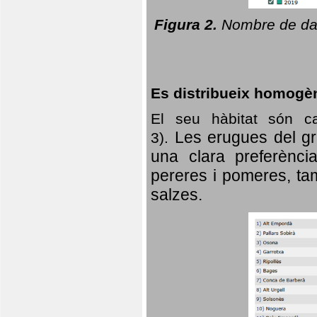
Figura 2.
Nombre de dad
Es distribueix homogè
El seu hàbitat són c
Les erugues del gr
3).
una clara preferència
pereres i pomeres, tam
salzes.