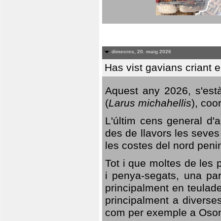
dimecres, 20. maig 2026
Has vist gavians criant 
Aquest any 2026, s'est
(
Larus michahellis
), coo
L'últim cens general d'a
des de llavors les seves
les costes del nord peni
Tot i que moltes de les p
i penya-segats, una par
principalment en teulad
principalment a diverses
com per exemple a Oso