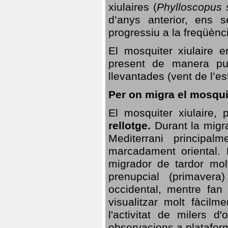
xiulaires (
Phylloscopus s
d’anys anterior, ens s
progressiu a la freqüènc
El mosquiter xiulaire 
present de manera pun
llevantades (vent de l’est
Per on migra el mosquit
El mosquiter xiulaire,
rellotge.
Durant la migra
Mediterrani principa
marcadament oriental. 
migrador de tardor molt
prenupcial (primavera
occidental, mentre fan 
visualitzar molt fàcilm
l'activitat de milers 
observacions a plataform