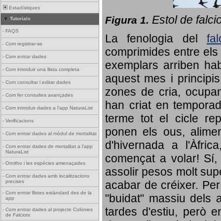
Estadístiques
Estol de falci
Figura 1.
Tutorials
-
FAQS
La fenologia del
fa
-
Com registrar-se
comprimides entre els o
-
Com entrar dades
exemplars arriben habi
-
Com introduir una llista completa
aquest mes i principis
-
Com consultar i editar dades
zones de cria, ocupan
-
Com fer consultes avançades
han criat en tempora
-
Com introduir dades a l'app NaturaList
terme tot el cicle rep
-
Verificacions
ponen els ous, alime
-
Com entrar dades al mòdul de mortalitat
d'hivernada a l'Àfric
-
Com entrar dades de mortalitat a l'app
NaturaList
començat a volar! Sí, 
-
Ornitho i les espècies amenaçades
assolir pesos molt supe
-
Com entrar dades amb localitzacions
precises
acabar de créixer. Per 
-
Com entrar llistes estàndard des de la
"buidat" massiu dels a
app
tardes d'estiu, però e
-
Com entrar dades al projecte Colònies
de Falciots