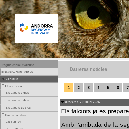
Pàgina d'inici d'Ornitho
Darreres notícies
Entitats col·laboradores
Consulta
Observacions
1
2
3
4
5
6
7
-
Els darrers 2 dies
-
Els darrers 5 dies
dimecres, 29. juliol 2026
-
Els darrers 15 dies
Els falciots ja es prepar
Dades i anàlisis
-
Grua 25-26
Amb l'arribada de la se