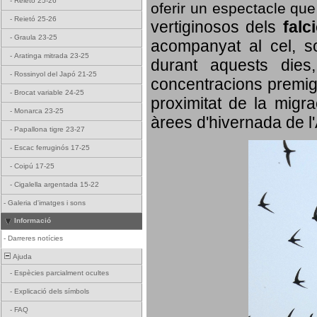
-
Reietó 25-26
oferir un espectacle qu
-
Reietó 25-26
vertiginosos dels
falc
-
Graula 23-25
acompanyat al cel, so
-
Aratinga mitrada 23-25
durant aquests dies
-
Rossinyol del Japó 21-25
concentracions premigr
-
Brocat variable 24-25
proximitat de la migra
-
Monarca 23-25
àrees d'hivernada de l
-
Papallona tigre 23-27
-
Escac ferruginós 17-25
-
Coipú 17-25
-
Cigalella argentada 15-22
-
Galeria d'imatges i sons
Informació
-
Darreres notícies
Ajuda
-
Espècies parcialment ocultes
-
Explicació dels símbols
-
FAQ