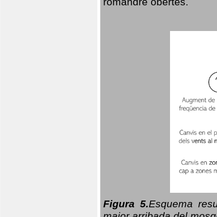
romandre obertes.
Figura 5.
Esquema resu
major arribada del mosqu