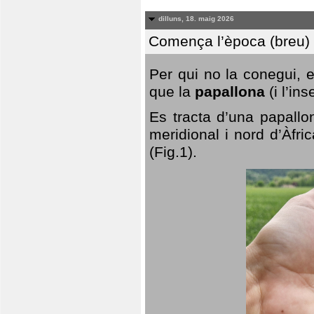
dilluns, 18. maig 2026
Comença l’època (breu) d
Per qui no la conegui, 
que la
papallona
(i l’in
Es tracta d’una papallo
meridional i nord d’Àfri
(Fig.1).