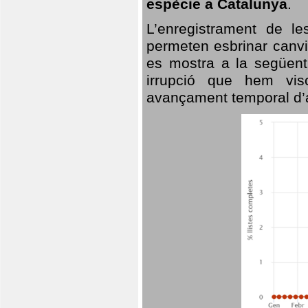
espècie a Catalunya
.
L’enregistrament de l
permeten esbrinar canvi
es mostra a la següent 
irrupció que hem vis
avançament temporal d’a