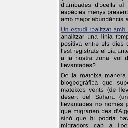
d'arribades d'ocells al
espècies menys presents
amb major abundància al 
Un estudi realitzat amb
analitzar una línia te
positiva entre els dies
l'est registrats el dia a
a la nostra zona, vol 
llevantades?
De la mateixa manera q
biogeogràfica que sup
mateixos vents (de lle
desert del Sàhara (un
llevantades no només po
que migrarien des d'Alg
sinó que hi podria ha
migradors cap a l'oe