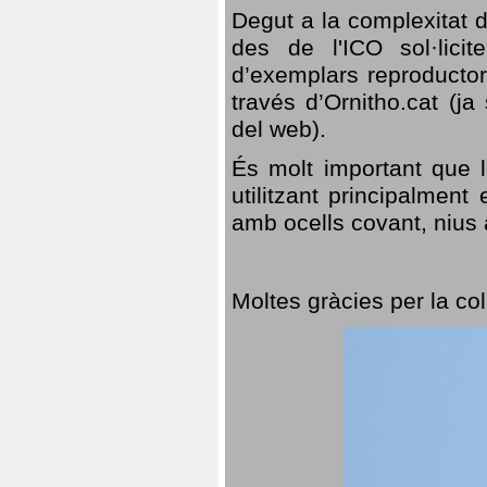
Degut a la complexitat d
des de l'ICO sol·lici
d’exemplars reproductor
través d’Ornitho.cat (ja
del web).
És molt important que 
utilitzant principalment
amb ocells covant, nius a
Moltes gràcies per la col