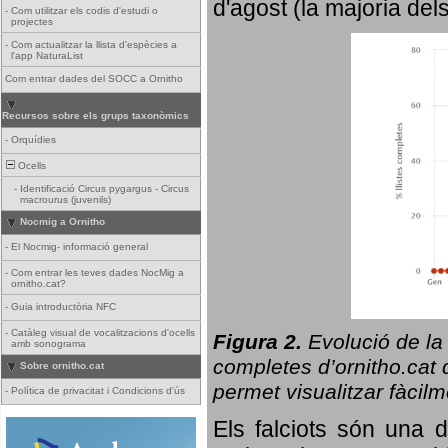
d'agost (la majoria del
-
Com utilitzar els codis d'estudi o
projectes
-
Com actualitzar la llista d'espècies a
l'app NaturaList
Com entrar dades del SOCC a Ornitho
Recursos sobre els grups taxonòmics
-
Orquídies
Ocells
-
Identificació Circus pygargus - Circus
macrourus (juvenils)
Nocmig a Ornitho
-
El Nocmig- informació general
-
Com entrar les teves dades NocMig a
ornitho.cat?
-
Guia introductòria NFC
-
Catàleg visual de vocalitzacions d'ocells
Figura 2.
Evolució de la
amb sonograma
completes d’ornitho.cat q
Sobre ornitho.cat
permet visualitzar fàcilm
-
Política de privacitat i Condicions d'ús
Els falciots són una 