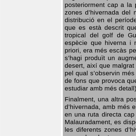
posteriorment cap a la p
zones d’hivernada del m
distribució en el perío
que es està descrit qu
tropical del golf de Gu
espècie que hiverna i m
priori, era més escàs p
s’hagi produït un augme
desert, així que malgra
pel qual s’observin més
de fons que provoca que
estudiar amb més detall)
Finalment, una altra po
d’hivernada, amb més e
en una ruta directa cap
Malauradament, es dispo
les diferents zones d’h