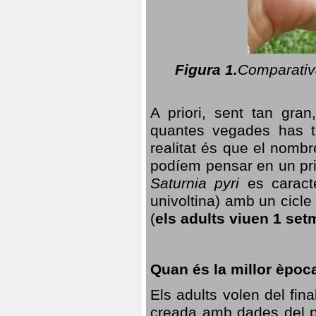
Figura 1.
Comparativa
A priori, sent tan gran
quantes vegades has t
realitat és que el nomb
podíem pensar en un princ
Saturnia pyri
es caracte
univoltina) amb un cicle 
(
els adults viuen 1 set
Quan és la millor èpoc
Els adults volen del fin
creada amb dades del po