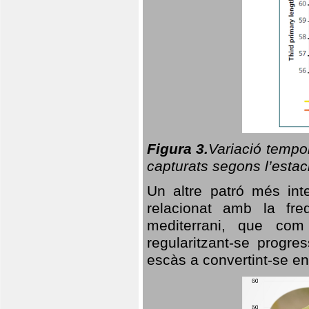
Figura 3.
Variació tempor
capturats segons l’estac
Un altre patró més in
relacionat amb la freq
mediterrani, que com
regularitzant-se progre
escàs a convertint-se en