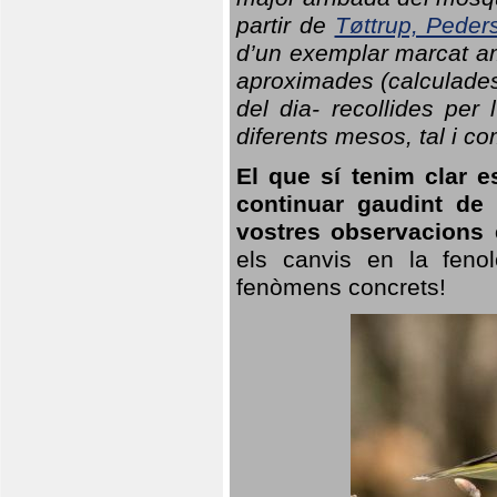
partir de
Tøttrup, Peder
d’un exemplar marcat am
aproximades (calculades
del dia- recollides per
diferents mesos, tal i c
El que sí tenim clar e
continuar gaudint de
vostres observacions 
els canvis en la fenol
fenòmens concrets!