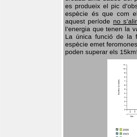
es produeix el pic d’ob
espècie és que com el
aquest període
no s’al
l’energia que tenen la 
La única funció de la f
espècie emet feromones
poden superar els 15km