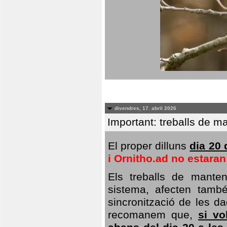
divendres, 17. abril 2026
Important: treballs de ma
El proper dilluns
dia 20 
i Ornitho.ad no estara
Els treballs de manten
sistema, afecten també 
sincronització de les da
recomanem que,
si vo