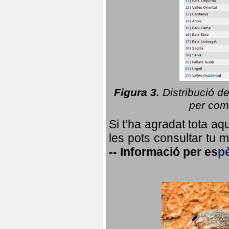
Figura 3.
Distribució d
per coma
Si t’ha agradat tota a
les pots consultar tu ma
--
Informació per
es
p