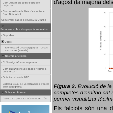
d'agost (la majoria del
-
Com utilitzar els codis d'estudi o
projectes
-
Com actualitzar la llista d'espècies a
l'app NaturaList
Com entrar dades del SOCC a Ornitho
Recursos sobre els grups taxonòmics
-
Orquídies
Ocells
-
Identificació Circus pygargus - Circus
macrourus (juvenils)
Nocmig a Ornitho
-
El Nocmig- informació general
-
Com entrar les teves dades NocMig a
ornitho.cat?
-
Guia introductòria NFC
-
Catàleg visual de vocalitzacions d'ocells
Figura 2.
Evolució de la
amb sonograma
completes d’ornitho.cat q
Sobre ornitho.cat
permet visualitzar fàcilm
-
Política de privacitat i Condicions d'ús
Els falciots són una 