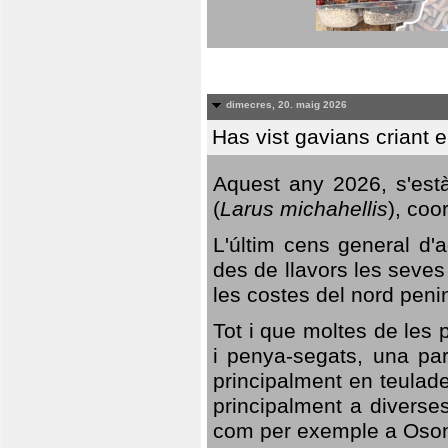
dimecres, 20. maig 2026
Has vist gavians criant 
Aquest any 2026, s'est
(
Larus michahellis
), coo
L'últim cens general d'a
des de llavors les seves
les costes del nord peni
Tot i que moltes de les p
i penya-segats, una par
principalment en teulad
principalment a diverses
com per exemple a Oso