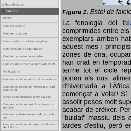
Estadístiques
Estol de falci
Figura 1.
Tutorials
-
FAQS
La fenologia del
fa
-
Com registrar-se
comprimides entre els o
-
Com entrar dades
exemplars arriben habi
-
Com introduir una llista completa
aquest mes i principis
-
Com consultar i editar dades
zones de cria, ocupan
-
Com fer consultes avançades
han criat en tempora
-
Com introduir dades a l'app NaturaList
terme tot el cicle rep
-
Verificacions
ponen els ous, alime
-
Com entrar dades al mòdul de mortalitat
d'hivernada a l'Àfric
-
Com entrar dades de mortalitat a l'app
NaturaList
començat a volar! Sí, 
-
Ornitho i les espècies amenaçades
assolir pesos molt supe
-
Com entrar dades amb localitzacions
precises
acabar de créixer. Per 
-
Com entrar llistes estàndard des de la
"buidat" massiu dels a
app
tardes d'estiu, però e
-
Com entrar dades al projecte Colònies
de Falciots