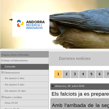
Pàgina d'inici d'Ornitho
Darreres notícies
Entitats col·laboradores
Consulta
Observacions
1
2
3
4
5
6
7
-
Els darrers 2 dies
-
Els darrers 5 dies
dimecres, 29. juliol 2026
-
Els darrers 15 dies
Els falciots ja es prepar
Dades i anàlisis
-
Grua 25-26
Amb l'arribada de la se