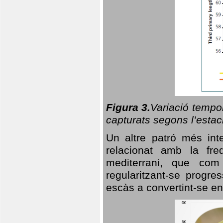
Figura 3.
Variació tempor
capturats segons l’estac
Un altre patró més in
relacionat amb la freq
mediterrani, que com
regularitzant-se progre
escàs a convertint-se en