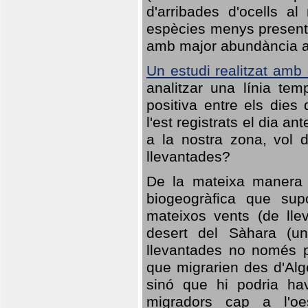
d'arribades d'ocells al
espècies menys presents
amb major abundància al 
Un estudi realitzat amb
analitzar una línia te
positiva entre els dies
l'est registrats el dia a
a la nostra zona, vol 
llevantades?
De la mateixa manera q
biogeogràfica que sup
mateixos vents (de lle
desert del Sàhara (un
llevantades no només po
que migrarien des d'Alg
sinó que hi podria ha
migradors cap a l'oe