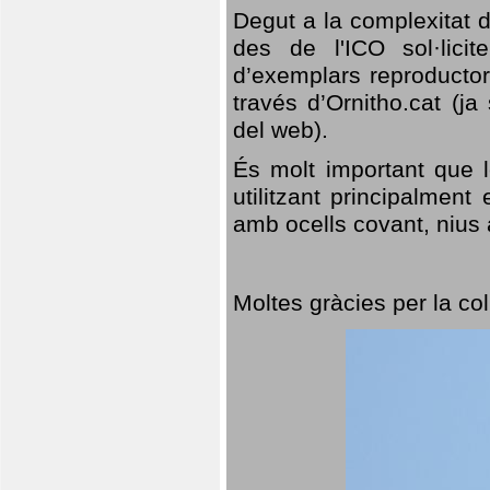
Degut a la complexitat d
des de l'ICO sol·lici
d’exemplars reproductor
través d’Ornitho.cat (ja
del web).
És molt important que 
utilitzant principalment
amb ocells covant, nius a
Moltes gràcies per la col