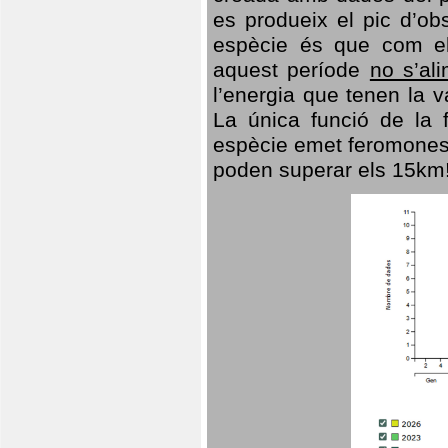
es produeix el pic d’ob
espècie és que com el
aquest període
no s’al
l’energia que tenen la 
La única funció de la f
espècie emet feromones
poden superar els 15km