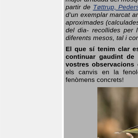
partir de
Tøttrup, Peder
d’un exemplar marcat am
aproximades (calculades
del dia- recollides per
diferents mesos, tal i c
El que sí tenim clar e
continuar gaudint de
vostres observacions 
els canvis en la fenol
fenòmens concrets!