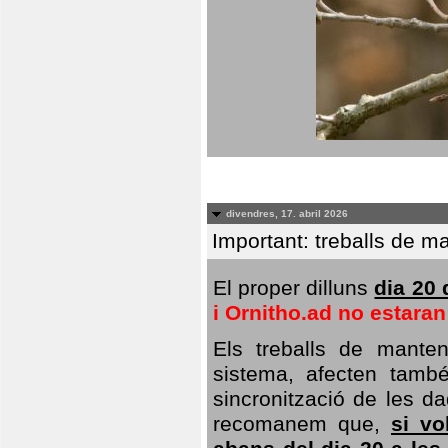
divendres, 17. abril 2026
Important: treballs de ma
El proper dilluns
dia 20 
i Ornitho.ad no estara
Els treballs de manten
sistema, afecten també 
sincronització de les da
recomanem que,
si vo