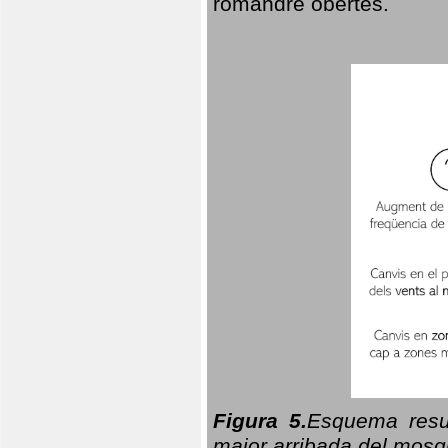
romandre obertes.
Figura 5.
Esquema resu
major arribada del mosqu