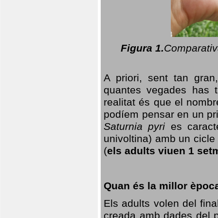
Figura 1.
Comparativa
A priori, sent tan gran
quantes vegades has t
realitat és que el nomb
podíem pensar en un princ
Saturnia pyri
es caracte
univoltina) amb un cicle 
(
els adults viuen 1 set
Quan és la millor èpoc
Els adults volen del fin
creada amb dades del po