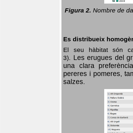
Figura 2.
Nombre de dad
Es distribueix homogè
El seu hàbitat són c
Les erugues del gr
3).
una clara preferència
pereres i pomeres, tam
salzes.