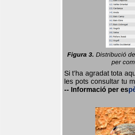
Figura 3.
Distribució d
per coma
Si t’ha agradat tota a
les pots consultar tu ma
--
Informació per
es
p