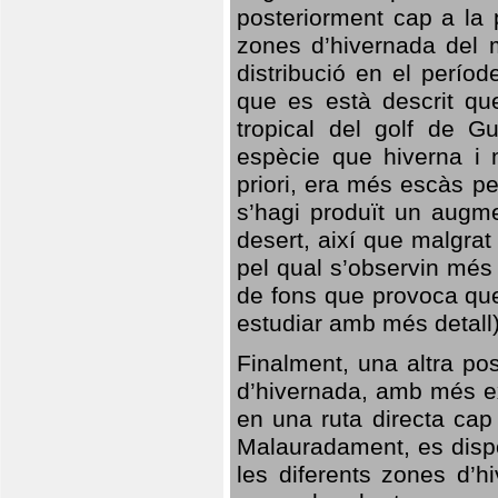
posteriorment cap a la p
zones d’hivernada del m
distribució en el perío
que es està descrit qu
tropical del golf de Gu
espècie que hiverna i m
priori, era més escàs p
s’hagi produït un augme
desert, així que malgra
pel qual s’observin més
de fons que provoca que
estudiar amb més detall)
Finalment, una altra po
d’hivernada, amb més e
en una ruta directa cap
Malauradament, es dispo
les diferents zones d’h