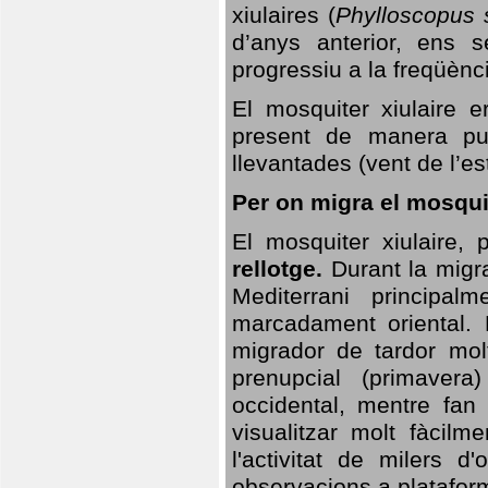
xiulaires (
Phylloscopus s
d’anys anterior, ens s
progressiu a la freqüènc
El mosquiter xiulaire 
present de manera pun
llevantades (vent de l’est
Per on migra el mosquit
El mosquiter xiulaire,
rellotge.
Durant la migra
Mediterrani principa
marcadament oriental. 
migrador de tardor molt
prenupcial (primavera
occidental, mentre fan 
visualitzar molt fàcilm
l'activitat de milers 
observacions a plataform