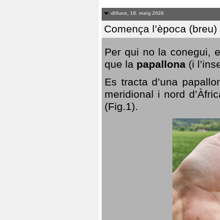
dilluns, 18. maig 2026
Comença l’època (breu) d
Per qui no la conegui, 
que la
papallona
(i l’in
Es tracta d’una papallo
meridional i nord d’Àfri
(Fig.1).