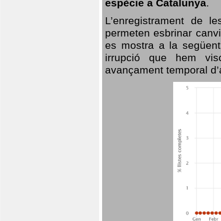
espècie a Catalunya
.
L’enregistrament de l
permeten esbrinar canvi
es mostra a la següent 
irrupció que hem vis
avançament temporal d’a