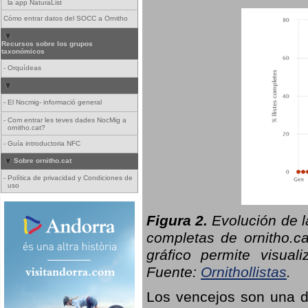
la app NaturaList
Cómo entrar datos del SOCC a Ornitho
Recursos sobre los grupos
taxonómicos
-
Orquídeas
-
El Nocmig- informació general
-
Com entrar les teves dades NocMig a
ornitho.cat?
-
Guía introductoria NFC
Sobre ornitho.cat
-
Política de privacidad y Condiciones de
uso
Figura 2.
Evolución de l
completas de ornitho.ca
gráfico permite visual
Fuente:
Ornithollistas
.
Los vencejos son una de