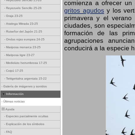
-
Reyezuelo Sencillo 25-26
comienza a ofrecer un
-
Reyezuelo Sencillo 25-26
gritos agudos
y los ver
-
Graja 23-25
primavera y el verano
ciudades, son especialm
-
Aratinga Mitrada 23-25
formación de las prime
-
Ruiseñor del Japón 21-25
agrupaciones anuncian
-
Ondas rojas europea 24-25
conducirá a la especie h
-
Mariposa monarca 23-25
-
Mariposa tigre 23-27
-
Medioluto herrumbrosa 17-25
-
Coipú 17-25
-
Tettigettalna argentata 15-22
-
Galería de imágenes y sonidos
Información
-
Últimas noticias
Ayuda
-
Especies parcialmente ocultas
-
Explicación de los símbolos
-
FAQ