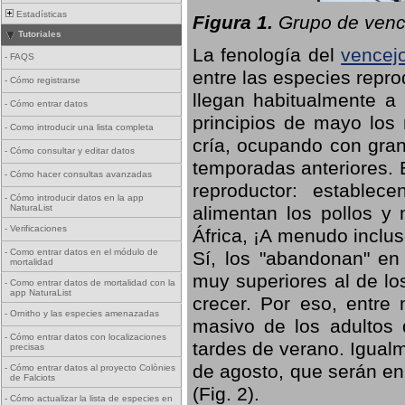
Estadísticas
Figura 1.
Grupo de vence
Tutoriales
La fenología del
vencej
-
FAQS
entre las especies repro
-
Cómo registrarse
llegan habitualmente a 
-
Cómo entrar datos
principios de mayo los 
-
Como introducir una lista completa
cría, ocupando con gran
-
Cómo consultar y editar datos
temporadas anteriores. 
-
Cómo hacer consultas avanzadas
reproductor: establece
-
Cómo introducir datos en la app
NaturaList
alimentan los pollos y
-
Verificaciones
África, ¡A menudo inclu
-
Como entrar datos en el módulo de
Sí, los "abandonan" en
mortalidad
muy superiores al de lo
-
Como entrar datos de mortalidad con la
app NaturaList
crecer. Por eso, entre 
-
Ornitho y las especies amenazadas
masivo de los adultos
-
Cómo entrar datos con localizaciones
tardes de verano. Igual
precisas
de agosto, que serán en
-
Cómo entrar datos al proyecto Colònies
de Falciots
(Fig. 2).
-
Cómo actualizar la lista de especies en