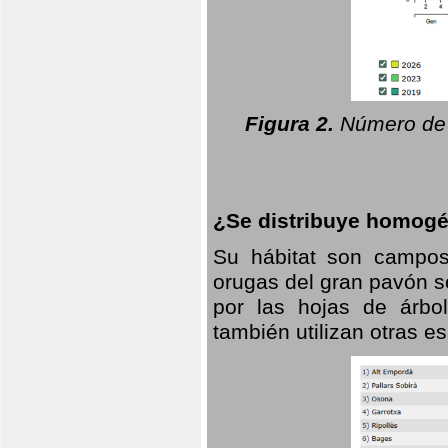
Figura 2.
Número de 
¿Se distribuye homogé
Su hábitat son campos
orugas del gran pavón s
por las hojas de árbo
también utilizan otras 