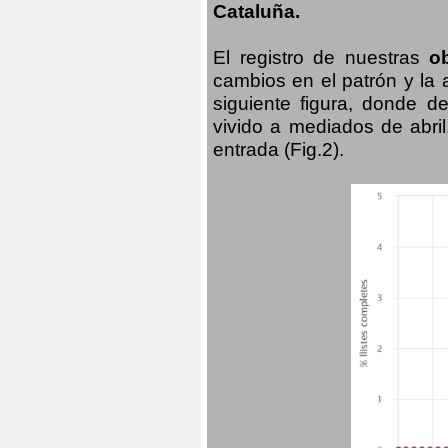
Cataluña.
El registro de nuestras
o
cambios en el patrón y la
siguiente figura, donde d
vivido a mediados de abril
entrada (Fig.2).