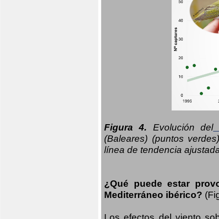
Figura 4.
Evolución del
n
(Baleares) (puntos verdes
línea de tendencia ajustad
¿Qué puede estar prov
Mediterráneo ibérico?
(Fi
Los efectos del viento sob