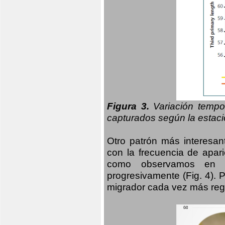
Figura 3.
Variación tempo
capturados según la estació
Otro patrón más interesan
con la frecuencia de apari
como observamos en el
progresivamente (Fig. 4).
migrador cada vez más regu