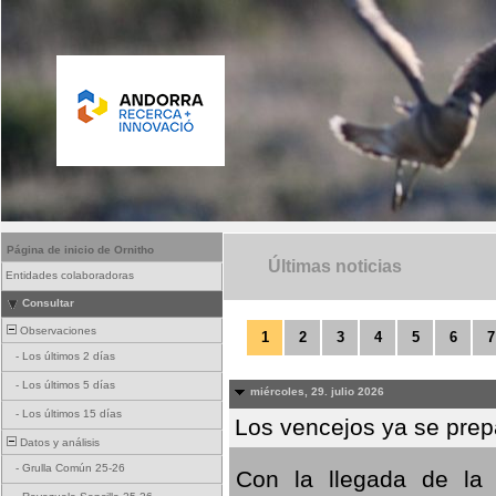
Página de inicio de Ornitho
Últimas noticias
Entidades colaboradoras
Consultar
Observaciones
1
2
3
4
5
6
7
-
Los últimos 2 días
-
Los últimos 5 días
miércoles, 29. julio 2026
-
Los últimos 15 días
Los vencejos ya se prepa
Datos y análisis
-
Grulla Común 25-26
Con la llegada de la 