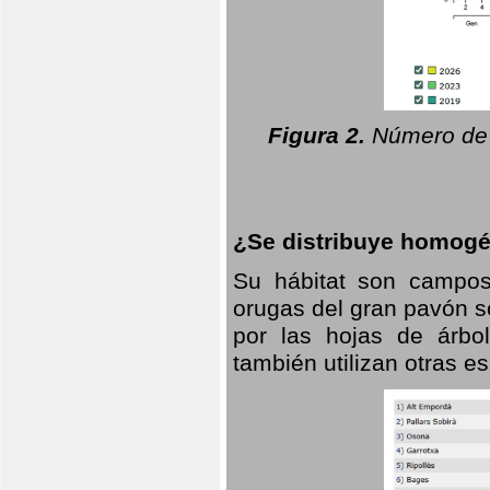
Figura 2.
Número de 
¿Se distribuye homogé
Su hábitat son campos
orugas del gran pavón s
por las hojas de árbo
también utilizan otras 