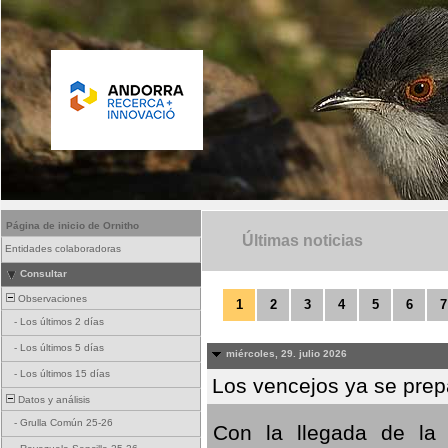
Página de inicio de Ornitho
Últimas noticias
Entidades colaboradoras
Consultar
Observaciones
1
2
3
4
5
6
7
-
Los últimos 2 días
-
Los últimos 5 días
miércoles, 29. julio 2026
-
Los últimos 15 días
Los vencejos ya se prepa
Datos y análisis
-
Grulla Común 25-26
Con la llegada de la 