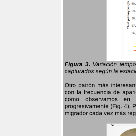
Figura 3.
Variación tempo
capturados según la estació
Otro patrón más interesan
con la frecuencia de apari
como observamos en el
progresivamente (Fig. 4).
migrador cada vez más regu