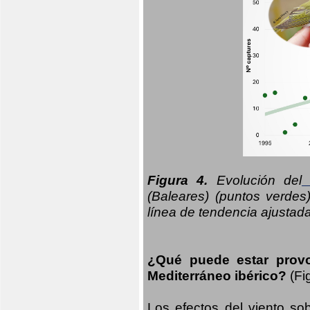
Figura 4.
Evolución del
n
(Baleares) (puntos verdes
línea de tendencia ajustad
¿Qué puede estar prov
Mediterráneo ibérico?
(Fi
Los efectos del viento sob