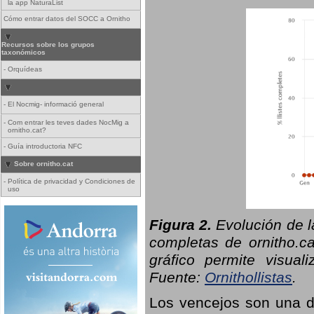
la app NaturaList
Cómo entrar datos del SOCC a Ornitho
Recursos sobre los grupos
taxonómicos
-
Orquídeas
-
El Nocmig- informació general
-
Com entrar les teves dades NocMig a
ornitho.cat?
-
Guía introductoria NFC
Sobre ornitho.cat
-
Política de privacidad y Condiciones de
uso
Figura 2.
Evolución de l
completas de ornitho.ca
gráfico permite visual
Fuente:
Ornithollistas
.
Los vencejos son una de