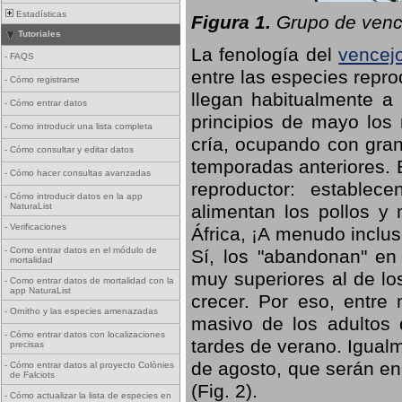
Estadísticas
Figura 1.
Grupo de vence
Tutoriales
La fenología del
vencej
-
FAQS
entre las especies repro
-
Cómo registrarse
llegan habitualmente a 
-
Cómo entrar datos
principios de mayo los 
-
Como introducir una lista completa
cría, ocupando con gran
-
Cómo consultar y editar datos
temporadas anteriores. 
-
Cómo hacer consultas avanzadas
reproductor: establece
-
Cómo introducir datos en la app
NaturaList
alimentan los pollos y
-
Verificaciones
África, ¡A menudo inclu
-
Como entrar datos en el módulo de
Sí, los "abandonan" en
mortalidad
muy superiores al de lo
-
Como entrar datos de mortalidad con la
app NaturaList
crecer. Por eso, entre 
-
Ornitho y las especies amenazadas
masivo de los adultos
-
Cómo entrar datos con localizaciones
tardes de verano. Igual
precisas
de agosto, que serán en
-
Cómo entrar datos al proyecto Colònies
de Falciots
(Fig. 2).
-
Cómo actualizar la lista de especies en