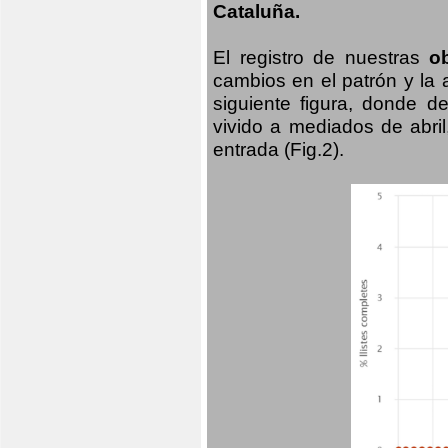
Cataluña.
El registro de nuestras
o
cambios en el patrón y la
siguiente figura, donde d
vivido a mediados de abril
entrada (Fig.2).