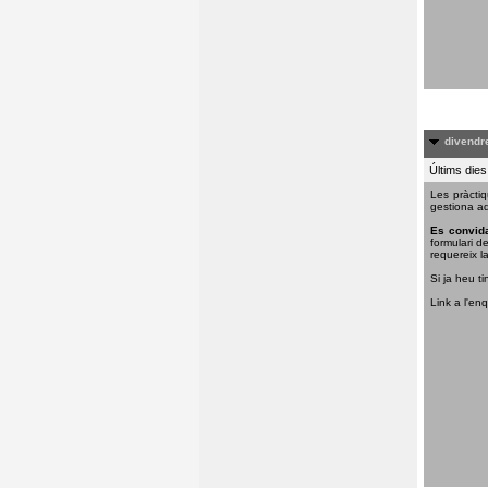
divendre
Últims dies
Les pràctiq
gestiona aq
Es convida
formulari d
requereix la
Si ja heu ti
Link a l'en