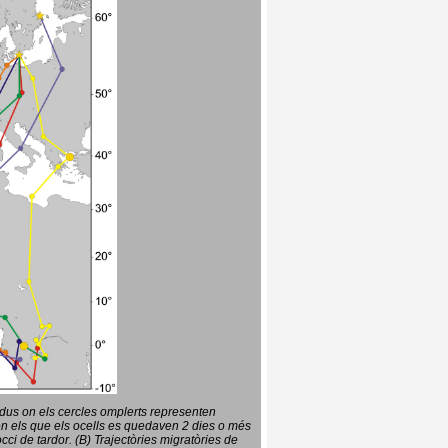
vidus on els cercles omplerts representen
en els que els ocells es quedaven 2 dies o més
ci de tardor. (B) Trajectòries migratòries de