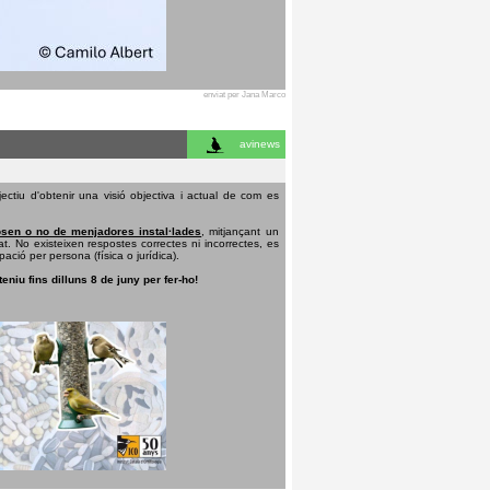
enviat per Jana Marco
avinews
ectiu d'obtenir una visió objectiva i actual de com es
sen o no de menjadores instal·lades
, mitjançant un
t. No existeixen respostes correctes ni incorrectes, es
pació per persona (física o jurídica).
teniu fins dilluns 8 de juny per fer-ho!