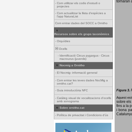
tornaran a
-
Com utilitzar els codis d'estudi o
projectes
-
Com actualitzar la llista d'espècies a
l'app NaturaList
Com entrar dades del SOCC a Ornitho
Recursos sobre els grups taxonòmics
-
Orquídies
Ocells
-
Identificació Circus pygargus - Circus
macrourus (juvenils)
Nocmig a Ornitho
-
El Nocmig- informació general
-
Com entrar les teves dades NocMig a
ornitho.cat?
Figura 3.
-
Guia introductòria NFC
Aquest esti
-
Catàleg visual de vocalitzacions d'ocells
amb sonograma
sobre els 
fins a la 
Sobre ornitho.cat
i bona pa
Catalunya
-
Política de privacitat i Condicions d'ús