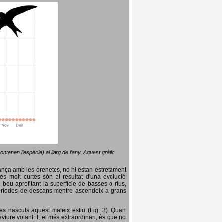
ntenen l’espècie) al llarg de l’any. Aquest gràfic
lança amb les orenetes, no hi estan estretament
es molt curtes són el resultat d'una evolució
, beu aprofitant la superfície de basses o rius,
nt períodes de descans mentre ascendeix a grans
es nascuts aquest mateix estiu (Fig. 3). Quan
iure volant. I, el més extraordinari, és que no