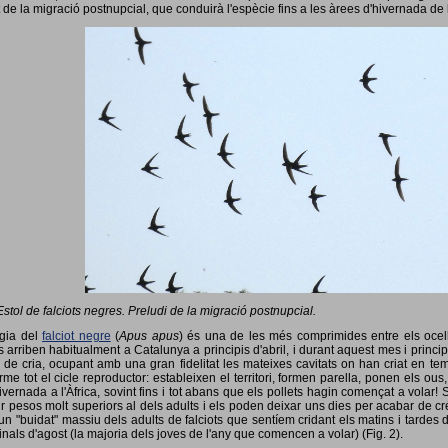
 de la migració postnupcial, que conduirà l'espècie fins a les àrees d'hivernada de 
Estol de falciots negres. Preludi de la migració postnupcial.
ogia del
falciot negre
(
Apus apus
) és una de les més comprimides entre els ocells
 arriben habitualment a Catalunya a principis d'abril, i durant aquest mes i princip
 de cria, ocupant amb una gran fidelitat les mateixes cavitats on han criat en 
rme tot el cicle reproductor: estableixen el territori, formen parella, ponen els ou
vernada a l'Àfrica, sovint fins i tot abans que els pollets hagin començat a volar! 
ir pesos molt superiors al dels adults i els poden deixar uns dies per acabar de créix
un "buidat" massiu dels adults de falciots que sentíem cridant els matins i tardes 
finals d'agost (la majoria dels joves de l'any que comencen a volar) (Fig. 2).