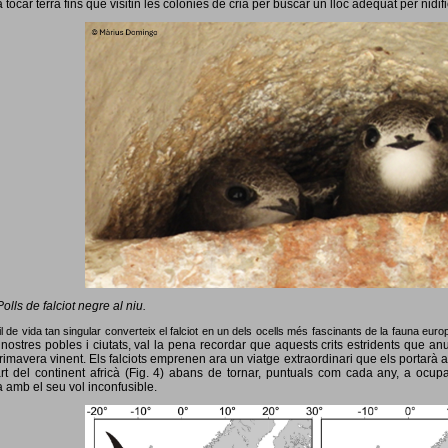
 tocar terra fins que visitin les colònies de cria per buscar un lloc adequat per nidif
Polls de falciot negre al niu.
l de vida tan singular converteix el falciot en un dels ocells més fascinants de la fauna eur
nostres pobles i ciutats, val la pena recordar que aquests crits estridents que anun
primavera vinent.
Els falciots emprenen ara un viatge extraordinari que els portarà a
rt del continent africà (Fig. 4) abans de tornar, puntuals com cada any, a ocup
 amb el seu vol inconfusible.