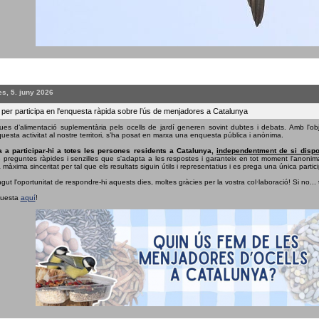
s, 5. juny 2026
 per participa en l'enquesta ràpida sobre l’ús de menjadores a Catalunya
ues d’alimentació suplementària pels ocells de jardí generen sovint dubtes i debats. Amb l'obj
uesta activitat al nostre territori, s’ha posat en marxa una enquesta pública i anònima.
 a participar-hi a totes les persones residents a Catalunya,
independentment de si dispo
e preguntes ràpides i senzilles que s'adapta a les respostes i garanteix en tot moment l'anonima
 màxima sinceritat per tal que els resultats siguin útils i representatius i es prega una única partici
ngut l'oportunitat de respondre-hi aquests dies, moltes gràcies per la vostra col·laboració! Si no...
questa
aquí
!