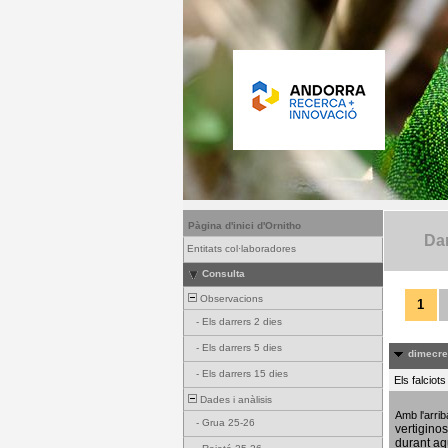
Pàgina d'inici d'Ornitho
Dar
Entitats col·laboradores
Consulta
Observacions
1
-
Els darrers 2 dies
-
Els darrers 5 dies
dimecres
-
Els darrers 15 dies
Els falciot
Dades i anàlisis
Amb l'arri
-
Grua 25-26
vertigino
durant aq