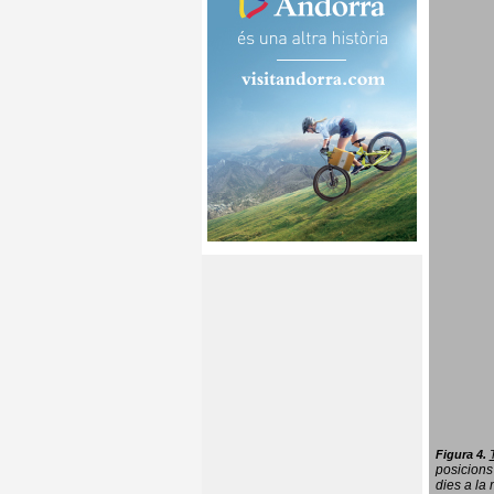
Figura 4.
posicions
dies a la 