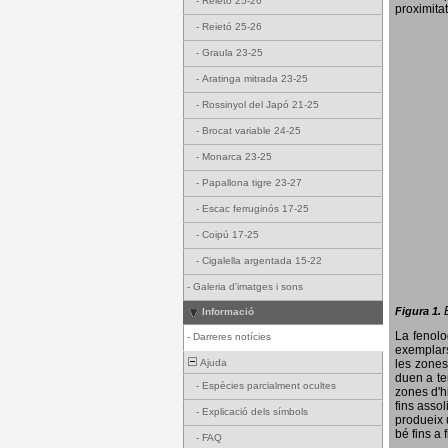
-
Reietó 25-26
proximitat
-
Reietó 25-26
-
Graula 23-25
-
Aratinga mitrada 23-25
-
Rossinyol del Japó 21-25
-
Brocat variable 24-25
-
Monarca 23-25
-
Papallona tigre 23-27
-
Escac ferruginós 17-25
-
Coipú 17-25
-
Cigalella argentada 15-22
-
Galeria d'imatges i sons
Figura 1.
Informació
La fenol
-
Darreres notícies
exemplars
Ajuda
les zones
duen a te
-
Espècies parcialment ocultes
zones d'hi
fins assol
-
Explicació dels símbols
produeix 
bé fins a 
-
FAQ