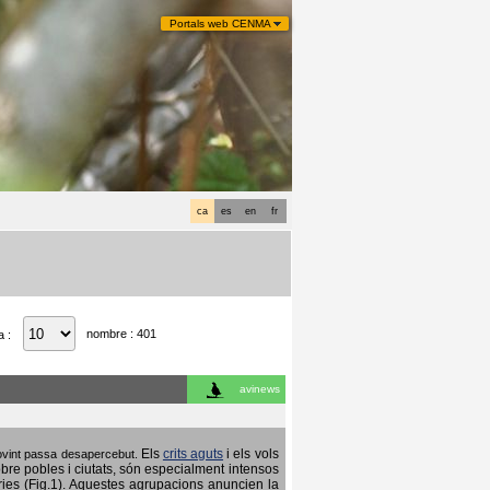
Portals web CENMA
ca
es
en
fr
nombre : 401
a :
avinews
Els
crits aguts
i els vols
 sovint passa desapercebut.
obre pobles i ciutats, són especialment intensos
ries (Fig.1). Aquestes agrupacions anuncien la