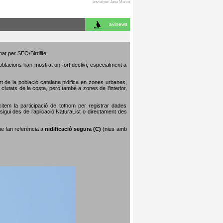
enviat per Jana Marco
avinews
nat per SEO/Birdlife.
poblacions han mostrat un fort declivi, especialment a
art de la població catalana nidifica en zones urbanes,
iutats de la costa, però també a zones de l’interior,
citem la participació de tothom per registrar dades
igui des de l’aplicació NaturaList o directament des
que fan referència a
nidificació segura (C)
(nius amb