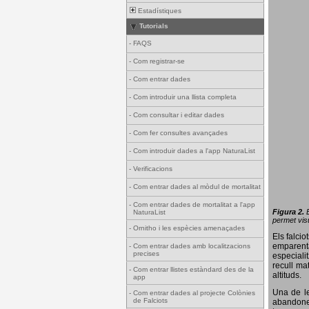
Estadístiques
Tutorials
-
FAQS
-
Com registrar-se
-
Com entrar dades
-
Com introduir una llista completa
-
Com consultar i editar dades
-
Com fer consultes avançades
-
Com introduir dades a l'app NaturaList
-
Verificacions
-
Com entrar dades al mòdul de mortalitat
-
Com entrar dades de mortalitat a l'app
Figura 2.
NaturaList
permet visu
-
Ornitho i les espècies amenaçades
Els falci
emparenta
-
Com entrar dades amb localitzacions
precises
especiali
recull ma
-
Com entrar llistes estàndard des de la
altituds.
app
Una de le
-
Com entrar dades al projecte Colònies
de Falciots
abandonen