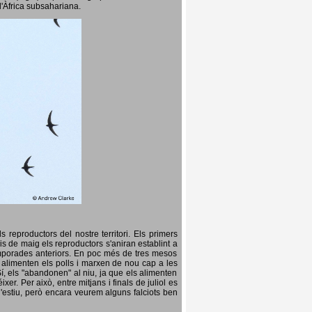
l'Àfrica subsahariana.
 reproductors del nostre territori. Els primers
is de maig els reproductors s'aniran establint a
temporades anteriors. En poc més de tres mesos
s, alimenten els polls i marxen de nou cap a les
Sí, els "abandonen" al niu, ja que els alimenten
er. Per això, entre mitjans i finals de juliol es
d'estiu, però encara veurem alguns falciots ben