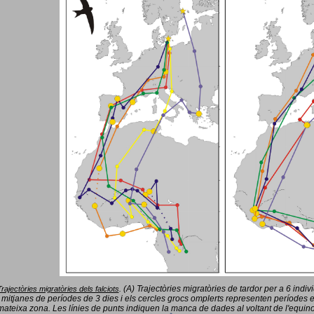
(A) Trajectòries migratòries de tardor per a 6 indi
Trajectòries migratòries dels falciots
.
 mitjanes de períodes de 3 dies i els cercles grocs omplerts representen períodes 
mateixa zona. Les línies de punts indiquen la manca de dades al voltant de l'equinoc