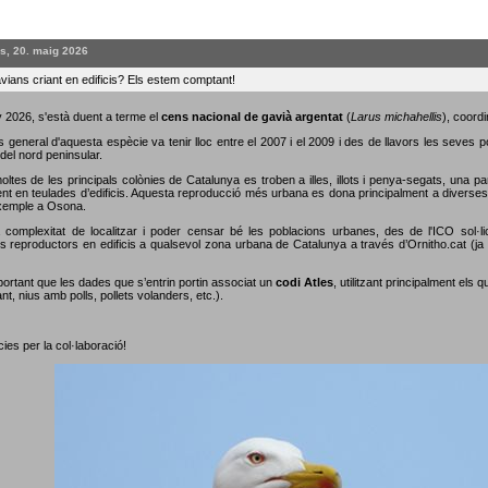
s, 20. maig 2026
vians criant en edificis? Els estem comptant!
 2026, s'està duent a terme el
cens nacional de gavià argentat
(
Larus michahellis
), coordi
s general d'aquesta espècie va tenir lloc entre el 2007 i el 2009 i des de llavors les seves 
del nord peninsular.
oltes de les principals colònies de Catalunya es troben a illes, illots i penya-segats, una p
nt en teulades d’edificis. Aquesta reproducció més urbana es dona principalment a diverses c
xemple a Osona.
 complexitat de localitzar i poder censar bé les poblacions urbanes, des de l'ICO sol·li
s reproductors en edificis a qualsevol zona urbana de Catalunya a través d’Ornitho.cat (ja s
portant que les dades que s’entrin portin associat un
codi Atles
, utilitzant principalment els 
nt, nius amb polls, pollets volanders, etc.).
ies per la col·laboració!