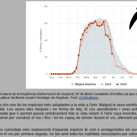
Evolució de la freqüència d’observació de l’espècie (% de llistes completes d’ornitho.cat que co
alitzar fàcilment el patró fenològic de l’espècie. Font:
Ornithollistes
.
ots són una de les espècies més adaptades a la vida a l'aire. Malgrat la seva semb
ts. Les seves ales llargues i en forma de falç, el cos aerodinàmic i unes pot
tzada que li permet passar pràcticament tota la vida volant. A l'aire caça insectes
terial per construir el niu i fins i tot és capaç de dormir durant el vol, alterna
s curiositats més sorprenents d'aquesta espècie té com a protagonistes els jov
 el niu per primera vegada, ho fan amb totes les habilitats necessàries per sobrev