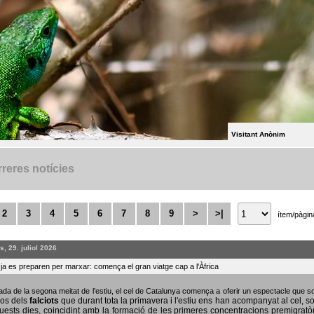
Visitant Anònim
reres notícies
2
3
4
5
6
7
8
9
>
>|
ítem/pàgin
, 29. juliol 2026
s ja es preparen per marxar: comença el gran viatge cap a l'Àfrica
bada de la segona meitat de l'estiu, el cel de Catalunya comença a oferir un espectacle que
sos dels
falciots
que durant tota la primavera i l'estiu ens han acompanyat al cel, s
uests dies, coincidint amb la formació de les primeres concentracions premigratò