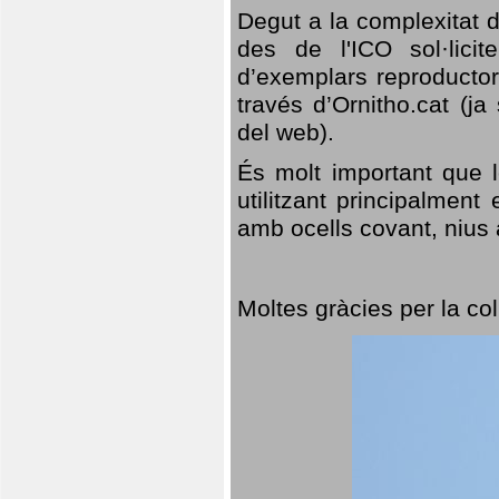
Degut a la complexitat d
des de l'ICO sol·lici
d’exemplars reproductor
través d’Ornitho.cat (ja
del web).
És molt important que 
utilitzant principalment
amb ocells covant, nius a
Moltes gràcies per la col