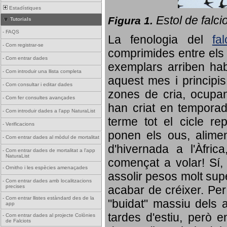
Estadístiques
Estol de falci
Figura 1.
Tutorials
-
FAQS
La fenologia del
fa
-
Com registrar-se
comprimides entre els o
-
Com entrar dades
exemplars arriben habi
-
Com introduir una llista completa
aquest mes i principis
-
Com consultar i editar dades
zones de cria, ocupan
-
Com fer consultes avançades
han criat en tempora
-
Com introduir dades a l'app NaturaList
terme tot el cicle rep
-
Verificacions
ponen els ous, alime
-
Com entrar dades al mòdul de mortalitat
d'hivernada a l'Àfric
-
Com entrar dades de mortalitat a l'app
NaturaList
començat a volar! Sí, 
-
Ornitho i les espècies amenaçades
assolir pesos molt supe
-
Com entrar dades amb localitzacions
precises
acabar de créixer. Per 
-
Com entrar llistes estàndard des de la
"buidat" massiu dels a
app
tardes d'estiu, però e
-
Com entrar dades al projecte Colònies
de Falciots