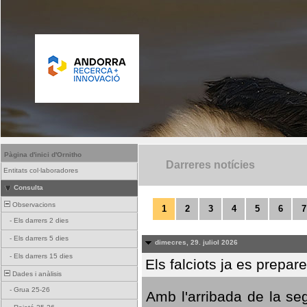
Pàgina d'inici d'Ornitho
Darreres notícies
Entitats col·laboradores
Consulta
Observacions
1
2
3
4
5
6
7
-
Els darrers 2 dies
-
Els darrers 5 dies
dimecres, 29. juliol 2026
-
Els darrers 15 dies
Els falciots ja es prepar
Dades i anàlisis
-
Grua 25-26
Amb l'arribada de la se