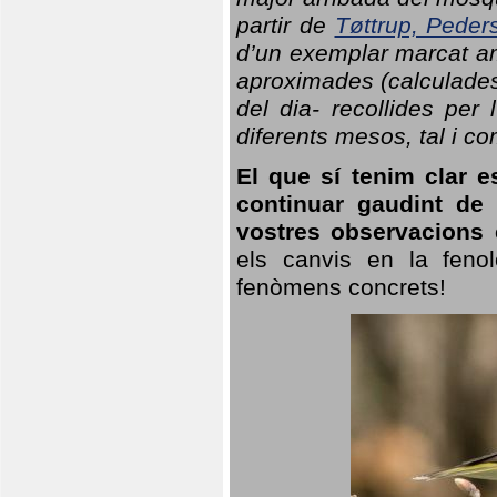
partir de
Tøttrup, Peder
d’un exemplar marcat am
aproximades (calculades
del dia- recollides per
diferents mesos, tal i c
El que sí tenim clar e
continuar gaudint de
vostres observacions 
els canvis en la fenol
fenòmens concrets!