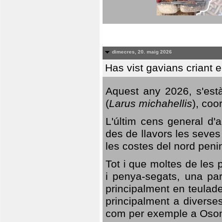
dimecres, 20. maig 2026
Has vist gavians criant 
Aquest any 2026, s'est
(
Larus michahellis
), coo
L'últim cens general d'a
des de llavors les seves
les costes del nord peni
Tot i que moltes de les p
i penya-segats, una par
principalment en teulad
principalment a diverses
com per exemple a Oso