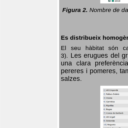
Figura 2.
Nombre de dad
Es distribueix homogè
El seu hàbitat són c
Les erugues del gr
3).
una clara preferència
pereres i pomeres, tam
salzes.