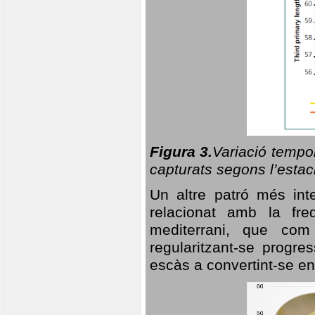
Figura 3.
Variació tempor
capturats segons l’estac
Un altre patró més in
relacionat amb la freq
mediterrani, que com
regularitzant-se progre
escàs a convertint-se en