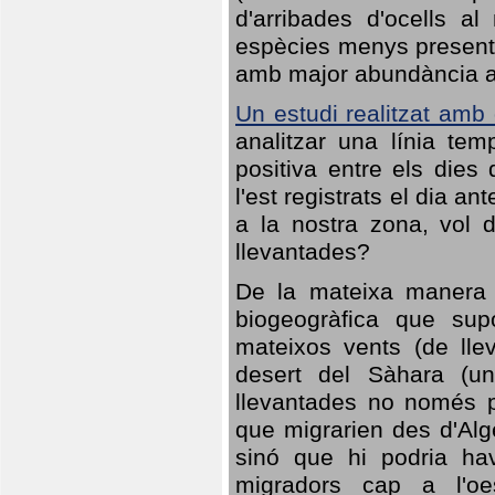
d'arribades d'ocells al
espècies menys presents
amb major abundància al 
Un estudi realitzat amb
analitzar una línia te
positiva entre els dies
l'est registrats el dia a
a la nostra zona, vol 
llevantades?
De la mateixa manera q
biogeogràfica que sup
mateixos vents (de lle
desert del Sàhara (un
llevantades no només po
que migrarien des d'Alg
sinó que hi podria ha
migradors cap a l'oe