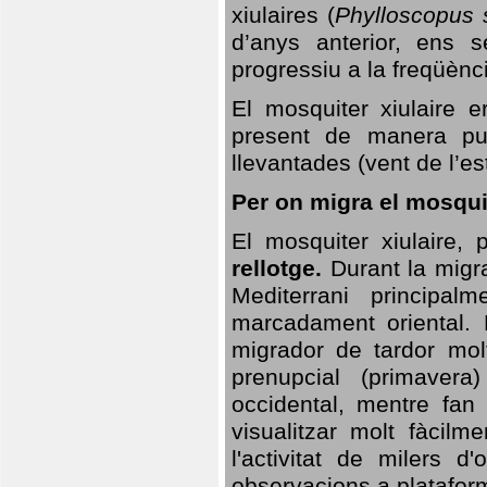
xiulaires (
Phylloscopus s
d’anys anterior, ens s
progressiu a la freqüènc
El mosquiter xiulaire 
present de manera pun
llevantades (vent de l’est
Per on migra el mosquit
El mosquiter xiulaire,
rellotge.
Durant la migra
Mediterrani principa
marcadament oriental. 
migrador de tardor molt
prenupcial (primavera
occidental, mentre fan 
visualitzar molt fàcilm
l'activitat de milers 
observacions a plataform