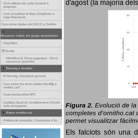
d'agost (la majoria del
-
Com utilitzar els codis d'estudi o
projectes
-
Com actualitzar la llista d'espècies a
l'app NaturaList
Com entrar dades del SOCC a Ornitho
Recursos sobre els grups taxonòmics
-
Orquídies
Ocells
-
Identificació Circus pygargus - Circus
macrourus (juvenils)
Nocmig a Ornitho
-
El Nocmig- informació general
-
Com entrar les teves dades NocMig a
ornitho.cat?
-
Guia introductòria NFC
-
Catàleg visual de vocalitzacions d'ocells
Figura 2.
Evolució de la
amb sonograma
completes d’ornitho.cat q
Sobre ornitho.cat
permet visualitzar fàcilm
-
Política de privacitat i Condicions d'ús
Els falciots són una 