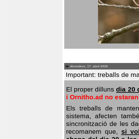
divendres, 17. abril 2026
Important: treballs de ma
El proper dilluns
dia 20 
i Ornitho.ad no estara
Els treballs de manten
sistema, afecten també 
sincronització de les da
recomanem que,
si vo