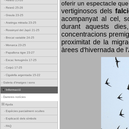
-
Reietó 25-26
oferir un espectacle qu
-
Reietó 25-26
vertiginosos dels
falc
-
Graula 23-25
acompanyat al cel, so
-
Aratinga mitrada 23-25
durant aquests dies
-
Rossinyol del Japó 21-25
concentracions premigr
-
Brocat variable 24-25
proximitat de la migra
-
Monarca 23-25
àrees d'hivernada de l
-
Papallona tigre 23-27
-
Escac ferruginós 17-25
-
Coipú 17-25
-
Cigalella argentada 15-22
-
Galeria d'imatges i sons
Informació
-
Darreres notícies
Ajuda
-
Espècies parcialment ocultes
-
Explicació dels símbols
-
FAQ