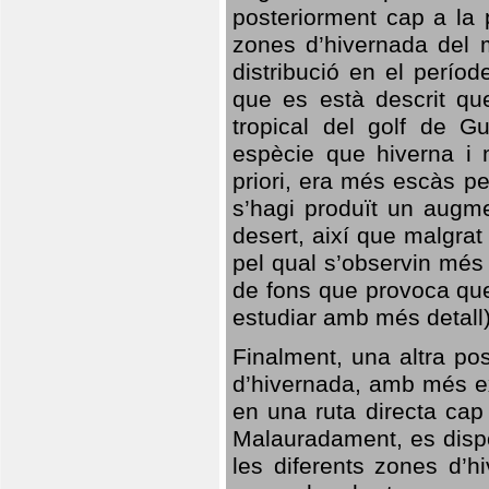
posteriorment cap a la p
zones d’hivernada del m
distribució en el perío
que es està descrit qu
tropical del golf de Gu
espècie que hiverna i m
priori, era més escàs p
s’hagi produït un augme
desert, així que malgra
pel qual s’observin més
de fons que provoca que
estudiar amb més detall)
Finalment, una altra po
d’hivernada, amb més e
en una ruta directa cap
Malauradament, es dispo
les diferents zones d’h