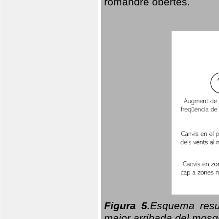
romandre obertes.
Figura 5.
Esquema resu
major arribada del mosqu