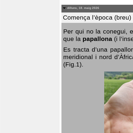
dilluns, 18. maig 2026
Comença l’època (breu) d
Per qui no la conegui, 
que la
papallona
(i l’in
Es tracta d’una papallo
meridional i nord d’Àfri
(Fig.1).