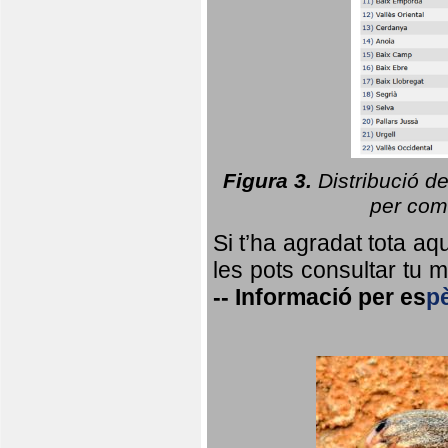
Figura 3.
Distribució d
per coma
Si t’ha agradat tota a
les pots consultar tu ma
--
Informació per
es
p