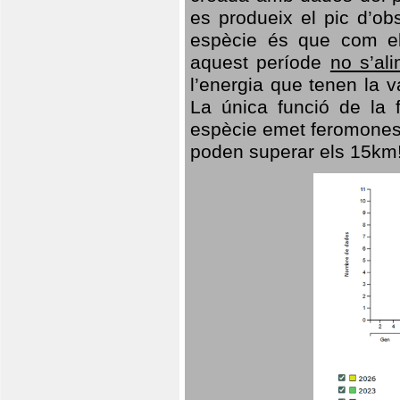
es produeix el pic d’ob
espècie és que com el
aquest període
no s’al
l’energia que tenen la 
La única funció de la f
espècie emet feromones
poden superar els 15km