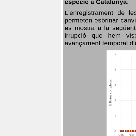
espècie a Catalunya
.
L’enregistrament de l
permeten esbrinar canvi
es mostra a la següent 
irrupció que hem vis
avançament temporal d’a