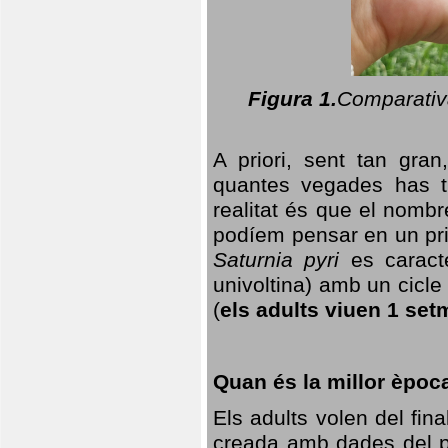
Figura 1.
Comparativa
A priori, sent tan gran
quantes vegades has t
realitat és que el nomb
podíem pensar en un princ
Saturnia pyri
es caracte
univoltina) amb un cicle 
(
els adults viuen 1 set
Quan és la millor èpoc
Els adults volen del fin
creada amb dades del po