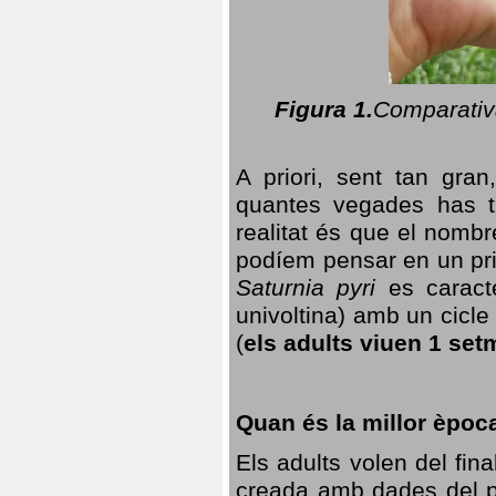
Figura 1.
Comparativa
A priori, sent tan gran
quantes vegades has t
realitat és que el nomb
podíem pensar en un princ
Saturnia pyri
es caracte
univoltina) amb un cicle 
(
els adults viuen 1 set
Quan és la millor èpoc
Els adults volen del fin
creada amb dades del po