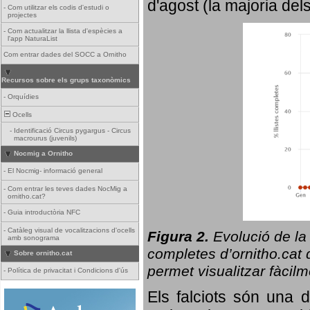
d'agost (la majoria del
-
Com utilitzar els codis d'estudi o
projectes
-
Com actualitzar la llista d'espècies a
l'app NaturaList
Com entrar dades del SOCC a Ornitho
Recursos sobre els grups taxonòmics
-
Orquídies
Ocells
-
Identificació Circus pygargus - Circus
macrourus (juvenils)
Nocmig a Ornitho
-
El Nocmig- informació general
-
Com entrar les teves dades NocMig a
ornitho.cat?
-
Guia introductòria NFC
-
Catàleg visual de vocalitzacions d'ocells
Figura 2.
Evolució de la
amb sonograma
completes d’ornitho.cat q
Sobre ornitho.cat
permet visualitzar fàcilm
-
Política de privacitat i Condicions d'ús
Els falciots són una 