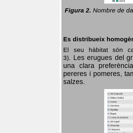
Figura 2.
Nombre de dad
Es distribueix homogè
El seu hàbitat són c
Les erugues del gr
3).
una clara preferència
pereres i pomeres, tam
salzes.