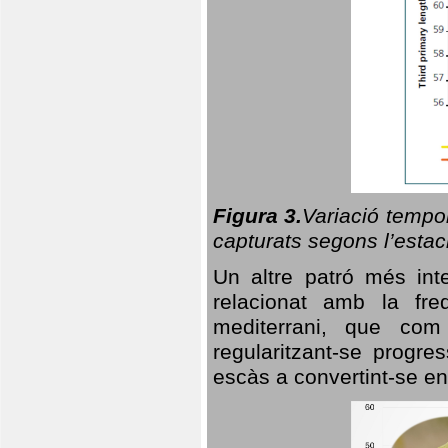
Figura 3.
Variació tempor
capturats segons l’estac
Un altre patró més in
relacionat amb la freq
mediterrani, que com
regularitzant-se progre
escàs a convertint-se en