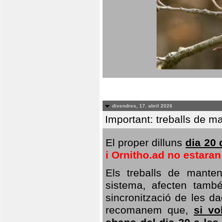
divendres, 17. abril 2026
Important: treballs de ma
El proper dilluns
dia 20 
i Ornitho.ad no estara
Els treballs de manten
sistema, afecten també 
sincronització de les da
recomanem que,
si vo