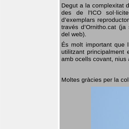
Degut a la complexitat d
des de l'ICO sol·lici
d’exemplars reproductor
través d’Ornitho.cat (ja
del web).
És molt important que 
utilitzant principalment
amb ocells covant, nius a
Moltes gràcies per la col