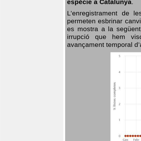
espècie a Catalunya
.
L’enregistrament de l
permeten esbrinar canvi
es mostra a la següent 
irrupció que hem vis
avançament temporal d’a