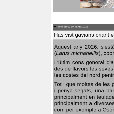
dimecres, 20. maig 2026
Has vist gavians criant 
Aquest any 2026, s'est
(
Larus michahellis
), coo
L'últim cens general d'a
des de llavors les seves
les costes del nord peni
Tot i que moltes de les p
i penya-segats, una par
principalment en teulad
principalment a diverses
com per exemple a Oso