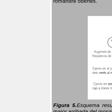
romandre obertes.
Figura 5.
Esquema resu
major arribada del mosqu