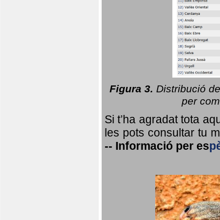
Figura 3.
Distribució d
per coma
Si t’ha agradat tota a
les pots consultar tu ma
--
Informació per
es
p