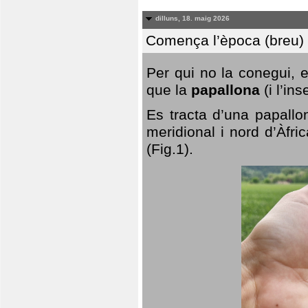
dilluns, 18. maig 2026
Comença l’època (breu) d
Per qui no la conegui, 
que la
papallona
(i l’in
Es tracta d’una papallo
meridional i nord d’Àfri
(Fig.1).