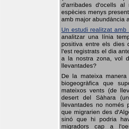
d'arribades d'ocells al
espècies menys presents
amb major abundància al 
Un estudi realitzat amb
analitzar una línia te
positiva entre els dies
l'est registrats el dia a
a la nostra zona, vol 
llevantades?
De la mateixa manera q
biogeogràfica que sup
mateixos vents (de lle
desert del Sàhara (un
llevantades no només po
que migrarien des d'Alg
sinó que hi podria ha
migradors cap a l'oe