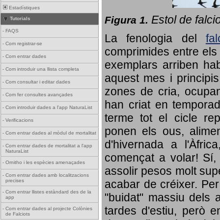
Estadístiques
Estol de falci
Figura 1.
Tutorials
-
FAQS
La fenologia del
fa
-
Com registrar-se
comprimides entre els o
-
Com entrar dades
exemplars arriben habi
-
Com introduir una llista completa
aquest mes i principis
-
Com consultar i editar dades
zones de cria, ocupan
-
Com fer consultes avançades
han criat en tempora
-
Com introduir dades a l'app NaturaList
terme tot el cicle rep
-
Verificacions
ponen els ous, alime
-
Com entrar dades al mòdul de mortalitat
d'hivernada a l'Àfric
-
Com entrar dades de mortalitat a l'app
NaturaList
començat a volar! Sí, 
-
Ornitho i les espècies amenaçades
assolir pesos molt supe
-
Com entrar dades amb localitzacions
precises
acabar de créixer. Per 
-
Com entrar llistes estàndard des de la
"buidat" massiu dels a
app
tardes d'estiu, però e
-
Com entrar dades al projecte Colònies
de Falciots