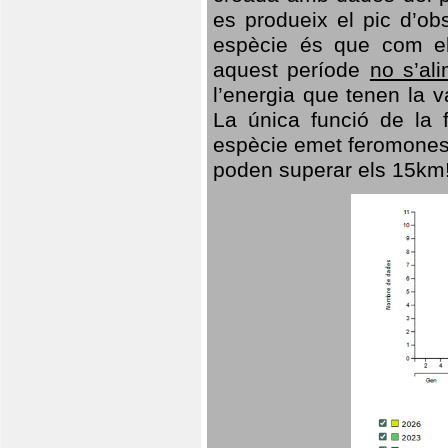
es produeix el pic d’ob
espècie és que com el
aquest període
no s’al
l’energia que tenen la 
La única funció de la f
espècie emet feromones
poden superar els 15km