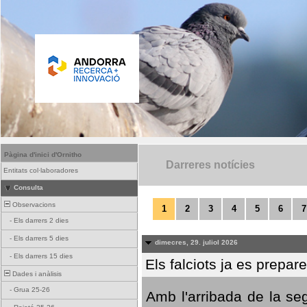
Pàgina d'inici d'Ornitho
Darreres notícies
Entitats col·laboradores
Consulta
Observacions
1
2
3
4
5
6
7
-
Els darrers 2 dies
-
Els darrers 5 dies
dimecres, 29. juliol 2026
-
Els darrers 15 dies
Els falciots ja es prepar
Dades i anàlisis
-
Grua 25-26
Amb l'arribada de la se