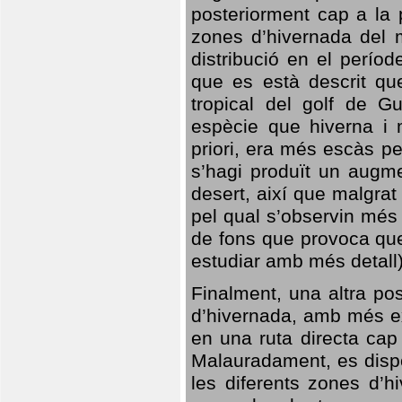
posteriorment cap a la p
zones d’hivernada del m
distribució en el perío
que es està descrit qu
tropical del golf de Gu
espècie que hiverna i m
priori, era més escàs p
s’hagi produït un augme
desert, així que malgra
pel qual s’observin més
de fons que provoca que
estudiar amb més detall)
Finalment, una altra po
d’hivernada, amb més e
en una ruta directa cap
Malauradament, es dispo
les diferents zones d’h