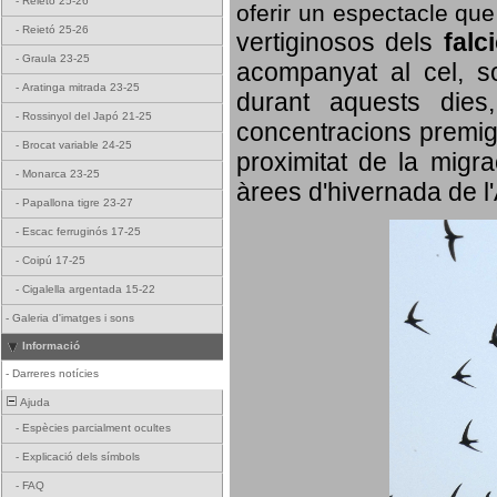
-
Reietó 25-26
oferir un espectacle qu
-
Reietó 25-26
vertiginosos dels
falc
-
Graula 23-25
acompanyat al cel, so
-
Aratinga mitrada 23-25
durant aquests dies
-
Rossinyol del Japó 21-25
concentracions premigr
-
Brocat variable 24-25
proximitat de la migra
-
Monarca 23-25
àrees d'hivernada de l
-
Papallona tigre 23-27
-
Escac ferruginós 17-25
-
Coipú 17-25
-
Cigalella argentada 15-22
-
Galeria d'imatges i sons
Informació
-
Darreres notícies
Ajuda
-
Espècies parcialment ocultes
-
Explicació dels símbols
-
FAQ