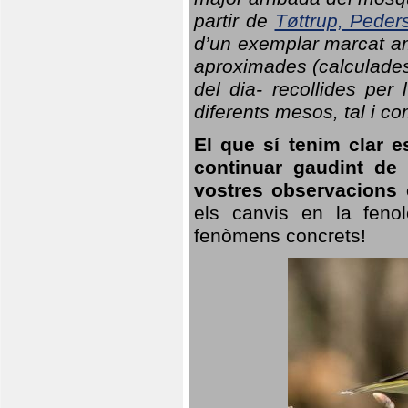
partir de
Tøttrup, Peder
d’un exemplar marcat am
aproximades (calculades
del dia- recollides per
diferents mesos, tal i c
El que sí tenim clar e
continuar gaudint de
vostres observacions 
els canvis en la fenol
fenòmens concrets!