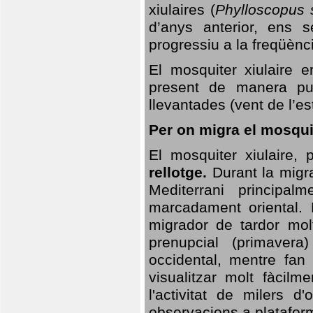
xiulaires (
Phylloscopus s
d’anys anterior, ens s
progressiu a la freqüènc
El mosquiter xiulaire 
present de manera pun
llevantades (vent de l’est
Per on migra el mosquit
El mosquiter xiulaire,
rellotge.
Durant la migra
Mediterrani principa
marcadament oriental. 
migrador de tardor molt
prenupcial (primavera
occidental, mentre fan 
visualitzar molt fàcilm
l'activitat de milers 
observacions a plataform