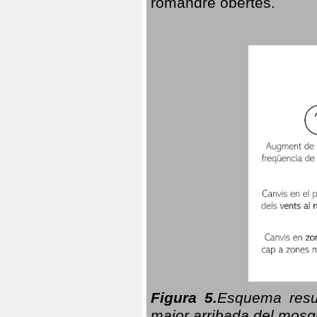
romandre obertes.
Figura 5.
Esquema resu
major arribada del mosqu