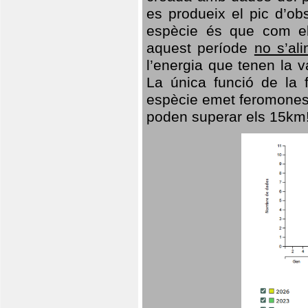
es produeix el pic d’ob
espècie és que com el
aquest període
no s’al
l’energia que tenen la 
La única funció de la f
espècie emet feromones
poden superar els 15km