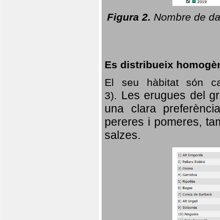
Figura 2.
Nombre de dad
Es distribueix homogè
El seu hàbitat són c
Les erugues del gr
3).
una clara preferència
pereres i pomeres, tam
salzes.