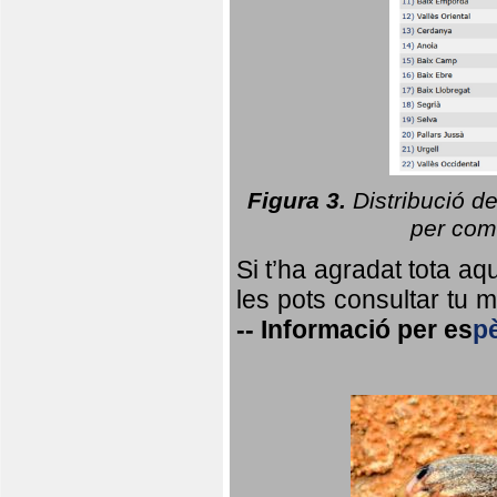
Figura 3.
Distribució d
per coma
Si t’ha agradat tota a
les pots consultar tu ma
--
Informació per
es
p