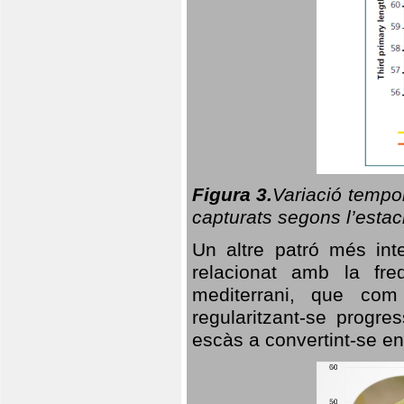
Figura 3.
Variació tempor
capturats segons l’estac
Un altre patró més in
relacionat amb la freq
mediterrani, que com
regularitzant-se progre
escàs a convertint-se en