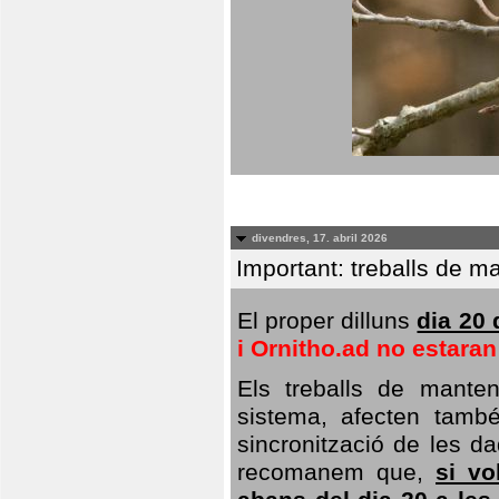
divendres, 17. abril 2026
Important: treballs de ma
El proper dilluns
dia 20 
i Ornitho.ad no estara
Els treballs de manten
sistema, afecten també 
sincronització de les da
recomanem que,
si vo