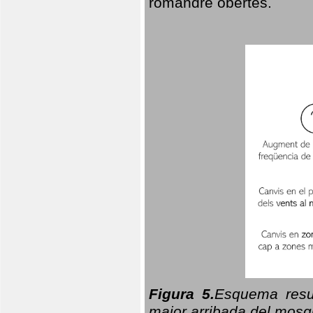
romandre obertes.
Figura 5.
Esquema resu
major arribada del mosqu