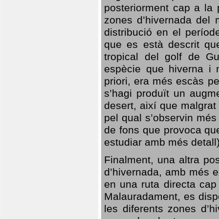
posteriorment cap a la p
zones d’hivernada del m
distribució en el perío
que es està descrit qu
tropical del golf de Gu
espècie que hiverna i m
priori, era més escàs p
s’hagi produït un augme
desert, així que malgra
pel qual s’observin més
de fons que provoca que
estudiar amb més detall)
Finalment, una altra po
d’hivernada, amb més e
en una ruta directa cap
Malauradament, es dispo
les diferents zones d’h