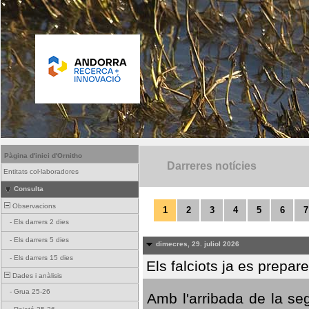
Pàgina d'inici d'Ornitho
Darreres notícies
Entitats col·laboradores
Consulta
Observacions
1
2
3
4
5
6
7
-
Els darrers 2 dies
-
Els darrers 5 dies
dimecres, 29. juliol 2026
-
Els darrers 15 dies
Els falciots ja es prepar
Dades i anàlisis
-
Grua 25-26
Amb l'arribada de la se