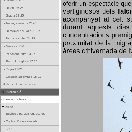
-
Reietó 25-26
oferir un espectacle qu
-
Reietó 25-26
vertiginosos dels
falc
-
Graula 23-25
acompanyat al cel, so
-
Aratinga mitrada 23-25
durant aquests dies
-
Rossinyol del Japó 21-25
concentracions premigr
-
Brocat variable 24-25
proximitat de la migra
-
Monarca 23-25
àrees d'hivernada de l
-
Papallona tigre 23-27
-
Escac ferruginós 17-25
-
Coipú 17-25
-
Cigalella argentada 15-22
-
Galeria d'imatges i sons
Informació
-
Darreres notícies
Ajuda
-
Espècies parcialment ocultes
-
Explicació dels símbols
-
FAQ