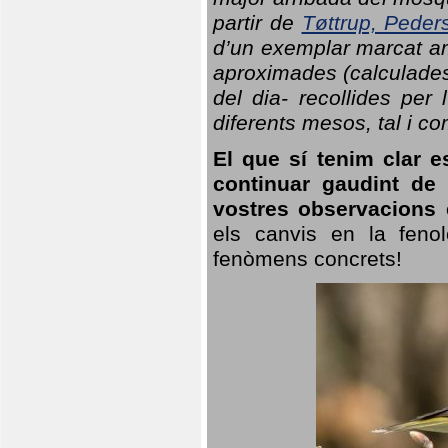
partir de
Tøttrup, Peder
d’un exemplar marcat am
aproximades (calculades
del dia- recollides per
diferents mesos, tal i c
El que sí tenim clar e
continuar gaudint de
vostres observacions 
els canvis en la fenol
fenòmens concrets!