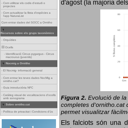
d'agost (la majoria del
-
Com utilitzar els codis d'estudi o
projectes
-
Com actualitzar la llista d'espècies a
l'app NaturaList
Com entrar dades del SOCC a Ornitho
Recursos sobre els grups taxonòmics
-
Orquídies
Ocells
-
Identificació Circus pygargus - Circus
macrourus (juvenils)
Nocmig a Ornitho
-
El Nocmig- informació general
-
Com entrar les teves dades NocMig a
ornitho.cat?
-
Guia introductòria NFC
-
Catàleg visual de vocalitzacions d'ocells
Figura 2.
Evolució de la
amb sonograma
completes d’ornitho.cat q
Sobre ornitho.cat
permet visualitzar fàcilm
-
Política de privacitat i Condicions d'ús
Els falciots són una 