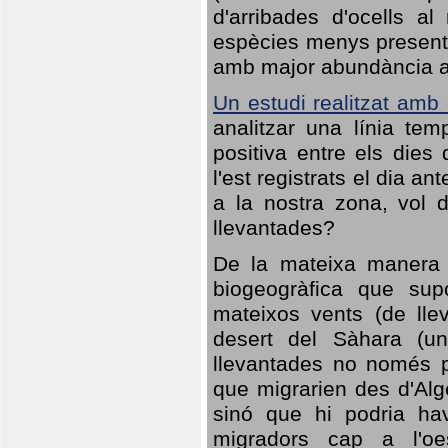
d'arribades d'ocells al
espècies menys presents
amb major abundància al 
Un estudi realitzat amb
analitzar una línia te
positiva entre els dies
l'est registrats el dia a
a la nostra zona, vol 
llevantades?
De la mateixa manera q
biogeogràfica que sup
mateixos vents (de lle
desert del Sàhara (un
llevantades no només po
que migrarien des d'Alg
sinó que hi podria ha
migradors cap a l'oe