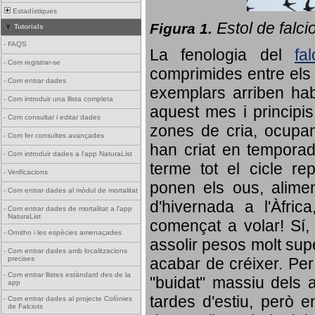
Estadístiques
Estol de falci
Figura 1.
Tutorials
-
FAQS
La fenologia del
fa
-
Com registrar-se
comprimides entre els o
-
Com entrar dades
exemplars arriben habi
-
Com introduir una llista completa
aquest mes i principis
-
Com consultar i editar dades
zones de cria, ocupan
-
Com fer consultes avançades
han criat en tempora
-
Com introduir dades a l'app NaturaList
terme tot el cicle rep
-
Verificacions
ponen els ous, alime
-
Com entrar dades al mòdul de mortalitat
d'hivernada a l'Àfric
-
Com entrar dades de mortalitat a l'app
NaturaList
començat a volar! Sí, 
-
Ornitho i les espècies amenaçades
assolir pesos molt supe
-
Com entrar dades amb localitzacions
precises
acabar de créixer. Per 
-
Com entrar llistes estàndard des de la
"buidat" massiu dels a
app
tardes d'estiu, però e
-
Com entrar dades al projecte Colònies
de Falciots