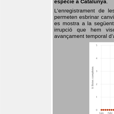
espècie a Catalunya
.
L’enregistrament de l
permeten esbrinar canvi
es mostra a la següent 
irrupció que hem vis
avançament temporal d’a