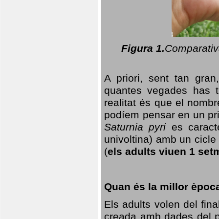
Figura 1.
Comparativa
A priori, sent tan gran
quantes vegades has t
realitat és que el nomb
podíem pensar en un princ
Saturnia pyri
es caracte
univoltina) amb un cicle 
(
els adults viuen 1 set
Quan és la millor èpoc
Els adults volen del fin
creada amb dades del po