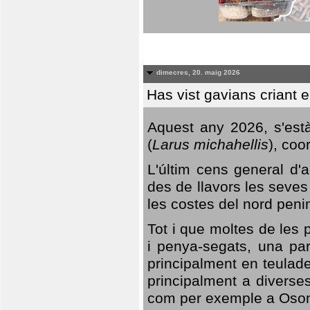
dimecres, 20. maig 2026
Has vist gavians criant 
Aquest any 2026, s'est
(
Larus michahellis
), coo
L'últim cens general d'a
des de llavors les seves
les costes del nord peni
Tot i que moltes de les p
i penya-segats, una par
principalment en teulad
principalment a diverses
com per exemple a Oso