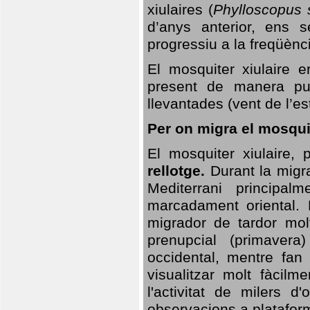
xiulaires (
Phylloscopus s
d’anys anterior, ens s
progressiu a la freqüènc
El mosquiter xiulaire 
present de manera pun
llevantades (vent de l’est
Per on migra el mosquit
El mosquiter xiulaire,
rellotge.
Durant la migra
Mediterrani principa
marcadament oriental. 
migrador de tardor molt
prenupcial (primavera
occidental, mentre fan 
visualitzar molt fàcilm
l'activitat de milers 
observacions a plataform