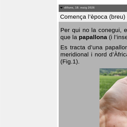
dilluns, 18. maig 2026
Comença l’època (breu) d
Per qui no la conegui, 
que la
papallona
(i l’in
Es tracta d’una papallo
meridional i nord d’Àfri
(Fig.1).