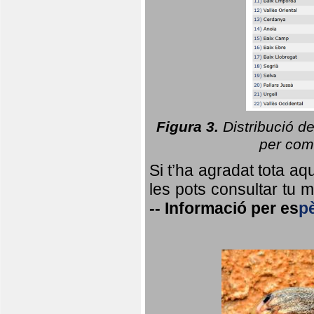
Figura 3.
Distribució d
per coma
Si t’ha agradat tota a
les pots consultar tu ma
--
Informació per
es
p