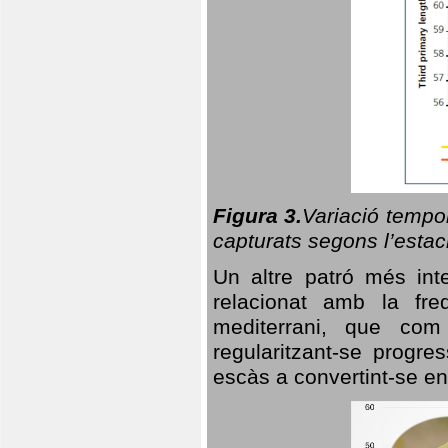
Figura 3.
Variació tempor
capturats segons l’estac
Un altre patró més in
relacionat amb la freq
mediterrani, que com
regularitzant-se progre
escàs a convertint-se en