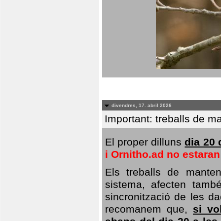
divendres, 17. abril 2026
Important: treballs de ma
El proper dilluns
dia 20 
i Ornitho.ad no estara
Els treballs de manten
sistema, afecten també 
sincronització de les da
recomanem que,
si vo