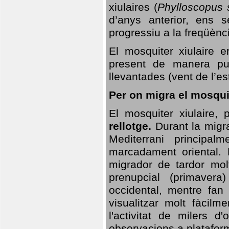
xiulaires (
Phylloscopus s
d’anys anterior, ens s
progressiu a la freqüènc
El mosquiter xiulaire 
present de manera pun
llevantades (vent de l’est
Per on migra el mosquit
El mosquiter xiulaire,
rellotge.
Durant la migra
Mediterrani principa
marcadament oriental. 
migrador de tardor molt
prenupcial (primavera
occidental, mentre fan 
visualitzar molt fàcilm
l'activitat de milers 
observacions a plataform