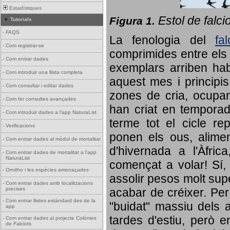
Estadístiques
Estol de falci
Figura 1.
Tutorials
-
FAQS
La fenologia del
fa
-
Com registrar-se
comprimides entre els o
-
Com entrar dades
exemplars arriben habi
-
Com introduir una llista completa
aquest mes i principis
-
Com consultar i editar dades
zones de cria, ocupan
-
Com fer consultes avançades
han criat en tempora
-
Com introduir dades a l'app NaturaList
terme tot el cicle rep
-
Verificacions
ponen els ous, alime
-
Com entrar dades al mòdul de mortalitat
d'hivernada a l'Àfric
-
Com entrar dades de mortalitat a l'app
NaturaList
començat a volar! Sí, 
-
Ornitho i les espècies amenaçades
assolir pesos molt supe
-
Com entrar dades amb localitzacions
precises
acabar de créixer. Per 
-
Com entrar llistes estàndard des de la
"buidat" massiu dels a
app
tardes d'estiu, però e
-
Com entrar dades al projecte Colònies
de Falciots