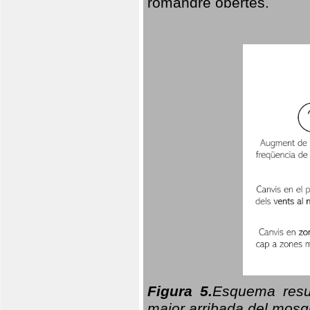
romandre obertes.
Figura 5.
Esquema resu
major arribada del mosqu