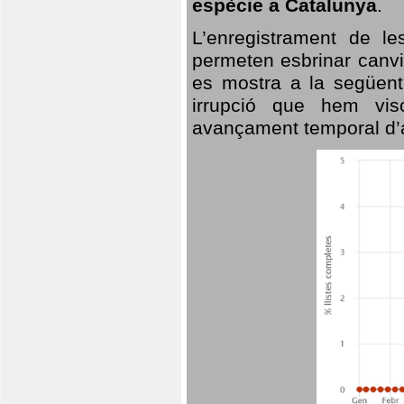
espècie a Catalunya
.
L’enregistrament de l
permeten esbrinar canvi
es mostra a la següent 
irrupció que hem vis
avançament temporal d’a