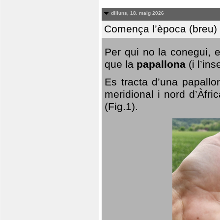
dilluns, 18. maig 2026
Comença l’època (breu) d
Per qui no la conegui, 
que la
papallona
(i l’in
Es tracta d’una papallo
meridional i nord d’Àfri
(Fig.1).