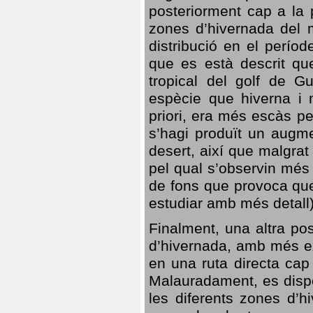
posteriorment cap a la p
zones d’hivernada del m
distribució en el perío
que es està descrit qu
tropical del golf de Gu
espècie que hiverna i m
priori, era més escàs p
s’hagi produït un augme
desert, així que malgra
pel qual s’observin més
de fons que provoca que
estudiar amb més detall)
Finalment, una altra po
d’hivernada, amb més e
en una ruta directa cap
Malauradament, es dispo
les diferents zones d’h