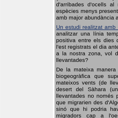
d'arribades d'ocells al
espècies menys presents
amb major abundància al 
Un estudi realitzat amb
analitzar una línia te
positiva entre els dies
l'est registrats el dia a
a la nostra zona, vol 
llevantades?
De la mateixa manera q
biogeogràfica que sup
mateixos vents (de lle
desert del Sàhara (un
llevantades no només po
que migrarien des d'Alg
sinó que hi podria ha
migradors cap a l'oe