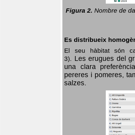
Figura 2.
Nombre de dad
Es distribueix homogè
El seu hàbitat són c
Les erugues del gr
3).
una clara preferència
pereres i pomeres, tam
salzes.