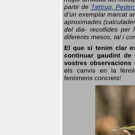
partir de
Tøttrup, Peder
d’un exemplar marcat am
aproximades (calculades
del dia- recollides per
diferents mesos, tal i c
El que sí tenim clar e
continuar gaudint de
vostres observacions 
els canvis en la fenol
fenòmens concrets!