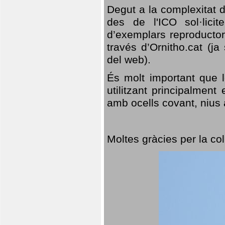
Degut a la complexitat d
des de l'ICO sol·lici
d’exemplars reproductor
través d’Ornitho.cat (ja
del web).
És molt important que 
utilitzant principalment
amb ocells covant, nius a
Moltes gràcies per la col