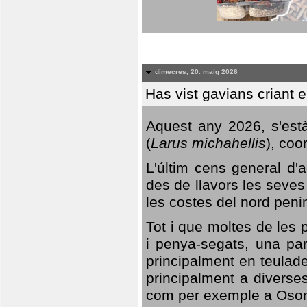
dimecres, 20. maig 2026
Has vist gavians criant 
Aquest any 2026, s'est
(
Larus michahellis
), coo
L'últim cens general d'a
des de llavors les seves
les costes del nord peni
Tot i que moltes de les p
i penya-segats, una par
principalment en teulad
principalment a diverses
com per exemple a Oso