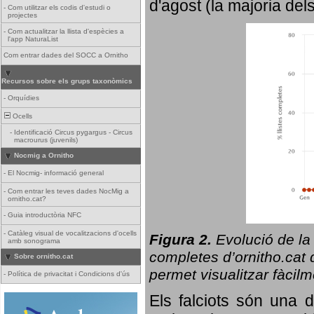
d'agost (la majoria del
-
Com utilitzar els codis d'estudi o
projectes
-
Com actualitzar la llista d'espècies a
l'app NaturaList
Com entrar dades del SOCC a Ornitho
Recursos sobre els grups taxonòmics
-
Orquídies
Ocells
-
Identificació Circus pygargus - Circus
macrourus (juvenils)
Nocmig a Ornitho
-
El Nocmig- informació general
-
Com entrar les teves dades NocMig a
ornitho.cat?
-
Guia introductòria NFC
-
Catàleg visual de vocalitzacions d'ocells
Figura 2.
Evolució de la
amb sonograma
completes d’ornitho.cat q
Sobre ornitho.cat
permet visualitzar fàcilm
-
Política de privacitat i Condicions d'ús
Els falciots són una 