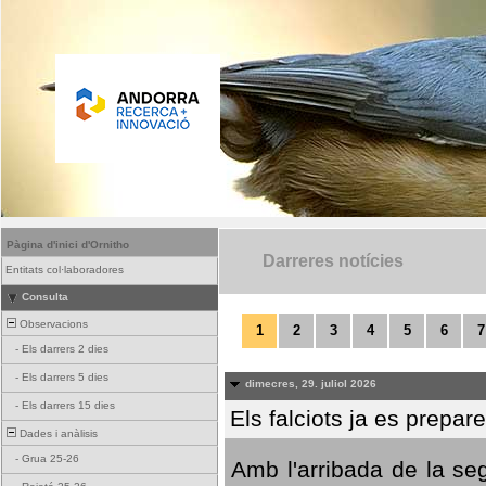
Pàgina d'inici d'Ornitho
Darreres notícies
Entitats col·laboradores
Consulta
Observacions
1
2
3
4
5
6
7
-
Els darrers 2 dies
-
Els darrers 5 dies
dimecres, 29. juliol 2026
-
Els darrers 15 dies
Els falciots ja es prepar
Dades i anàlisis
-
Grua 25-26
Amb l'arribada de la se