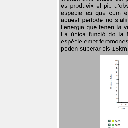
es produeix el pic d’ob
espècie és que com el
aquest període
no s’al
l’energia que tenen la 
La única funció de la f
espècie emet feromones
poden superar els 15km