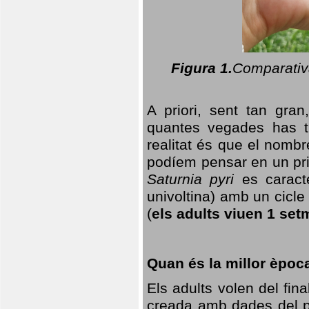
Figura 1.
Comparativa
A priori, sent tan gran
quantes vegades has t
realitat és que el nomb
podíem pensar en un princ
Saturnia pyri
es caracte
univoltina) amb un cicle 
(
els adults viuen 1 set
Quan és la millor èpoc
Els adults volen del fin
creada amb dades del po