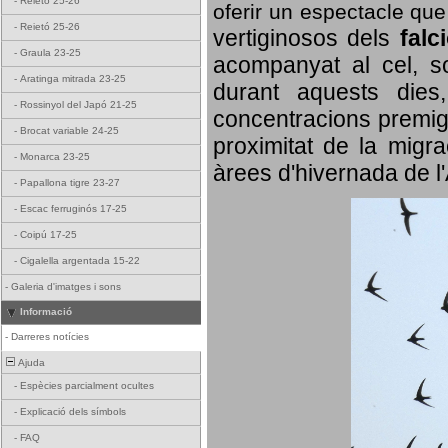
-
Reietó 25-26
oferir un espectacle qu
-
Reietó 25-26
vertiginosos dels
falc
-
Graula 23-25
acompanyat al cel, so
-
Aratinga mitrada 23-25
durant aquests dies
-
Rossinyol del Japó 21-25
concentracions premigr
-
Brocat variable 24-25
proximitat de la migra
-
Monarca 23-25
àrees d'hivernada de l
-
Papallona tigre 23-27
-
Escac ferruginós 17-25
-
Coipú 17-25
-
Cigalella argentada 15-22
-
Galeria d'imatges i sons
Informació
-
Darreres notícies
Ajuda
-
Espècies parcialment ocultes
-
Explicació dels símbols
-
FAQ