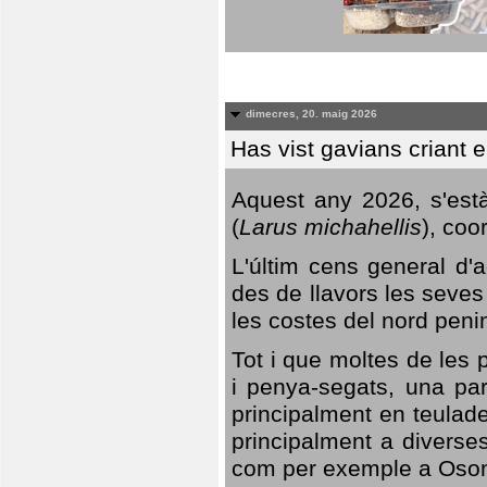
dimecres, 20. maig 2026
Has vist gavians criant 
Aquest any 2026, s'est
(
Larus michahellis
), coo
L'últim cens general d'a
des de llavors les seves
les costes del nord peni
Tot i que moltes de les p
i penya-segats, una par
principalment en teulad
principalment a diverses
com per exemple a Oso