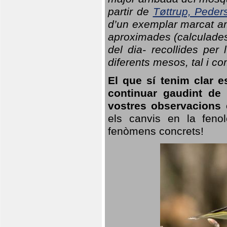
partir de
Tøttrup, Peder
d’un exemplar marcat am
aproximades (calculades
del dia- recollides per
diferents mesos, tal i c
El que sí tenim clar e
continuar gaudint de
vostres observacions 
els canvis en la fenol
fenòmens concrets!