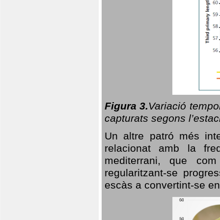
Figura 3.
Variació tempor
capturats segons l’estac
Un altre patró més in
relacionat amb la freq
mediterrani, que com
regularitzant-se progre
escàs a convertint-se en