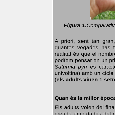
Figura 1.
Comparativa
A priori, sent tan gran
quantes vegades has t
realitat és que el nomb
podíem pensar en un princ
Saturnia pyri
es caracte
univoltina) amb un cicle 
(
els adults viuen 1 set
Quan és la millor èpoc
Els adults volen del fin
creada amb dades del po