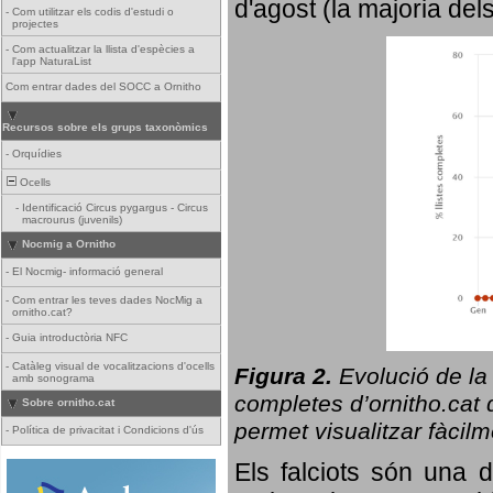
d'agost (la majoria del
-
Com utilitzar els codis d'estudi o
projectes
-
Com actualitzar la llista d'espècies a
l'app NaturaList
Com entrar dades del SOCC a Ornitho
Recursos sobre els grups taxonòmics
-
Orquídies
Ocells
-
Identificació Circus pygargus - Circus
macrourus (juvenils)
Nocmig a Ornitho
-
El Nocmig- informació general
-
Com entrar les teves dades NocMig a
ornitho.cat?
-
Guia introductòria NFC
-
Catàleg visual de vocalitzacions d'ocells
Figura 2.
Evolució de la
amb sonograma
completes d’ornitho.cat q
Sobre ornitho.cat
permet visualitzar fàcilm
-
Política de privacitat i Condicions d'ús
Els falciots són una 