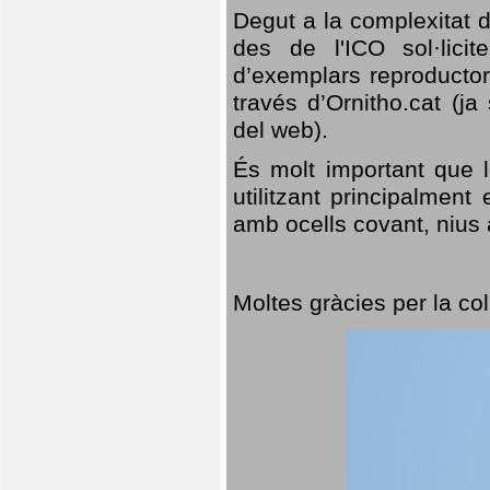
Degut a la complexitat d
des de l'ICO sol·lici
d’exemplars reproductor
través d’Ornitho.cat (ja
del web).
És molt important que 
utilitzant principalment
amb ocells covant, nius a
Moltes gràcies per la col