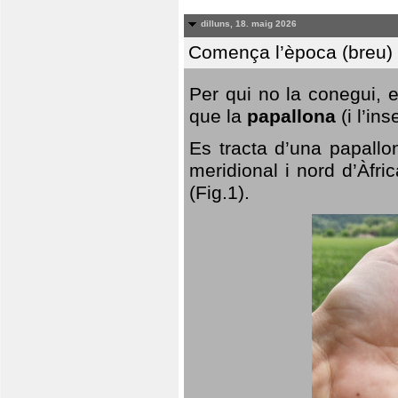
dilluns, 18. maig 2026
Comença l’època (breu) d
Per qui no la conegui, 
que la
papallona
(i l’in
Es tracta d’una papallo
meridional i nord d’Àfri
(Fig.1).