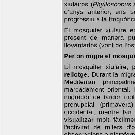
xiulaires (
Phylloscopus s
d’anys anterior, ens s
progressiu a la freqüènc
El mosquiter xiulaire 
present de manera pun
llevantades (vent de l’est
Per on migra el mosquit
El mosquiter xiulaire,
rellotge.
Durant la migra
Mediterrani principa
marcadament oriental. 
migrador de tardor molt
prenupcial (primavera
occidental, mentre fan 
visualitzar molt fàcilm
l'activitat de milers 
observacions a plataform