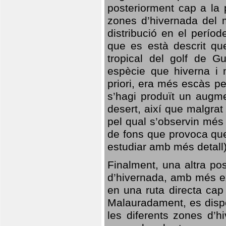
posteriorment cap a la p
zones d’hivernada del m
distribució en el perío
que es està descrit qu
tropical del golf de Gu
espècie que hiverna i m
priori, era més escàs p
s’hagi produït un augme
desert, així que malgra
pel qual s’observin més
de fons que provoca que
estudiar amb més detall)
Finalment, una altra po
d’hivernada, amb més e
en una ruta directa cap
Malauradament, es dispo
les diferents zones d’h