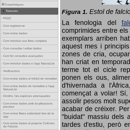
Estadístiques
Estol de falci
Figura 1.
Tutorials
-
FAQS
La fenologia del
fa
-
Com registrar-se
comprimides entre els o
-
Com entrar dades
exemplars arriben habi
-
Com introduir una llista completa
aquest mes i principis
-
Com consultar i editar dades
zones de cria, ocupan
-
Com fer consultes avançades
han criat en tempora
-
Com introduir dades a l'app NaturaList
terme tot el cicle rep
-
Verificacions
ponen els ous, alime
-
Com entrar dades al mòdul de mortalitat
d'hivernada a l'Àfric
-
Com entrar dades de mortalitat a l'app
NaturaList
començat a volar! Sí, 
-
Ornitho i les espècies amenaçades
assolir pesos molt supe
-
Com entrar dades amb localitzacions
precises
acabar de créixer. Per 
-
Com entrar llistes estàndard des de la
"buidat" massiu dels a
app
tardes d'estiu, però e
-
Com entrar dades al projecte Colònies
de Falciots