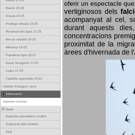
-
Reietó 25-26
oferir un espectacle qu
-
Reietó 25-26
vertiginosos dels
falc
-
Graula 23-25
acompanyat al cel, so
-
Aratinga mitrada 23-25
durant aquests dies
-
Rossinyol del Japó 21-25
concentracions premigr
-
Brocat variable 24-25
proximitat de la migra
-
Monarca 23-25
àrees d'hivernada de l
-
Papallona tigre 23-27
-
Escac ferruginós 17-25
-
Coipú 17-25
-
Cigalella argentada 15-22
-
Galeria d'imatges i sons
Informació
-
Darreres notícies
Ajuda
-
Espècies parcialment ocultes
-
Explicació dels símbols
-
FAQ