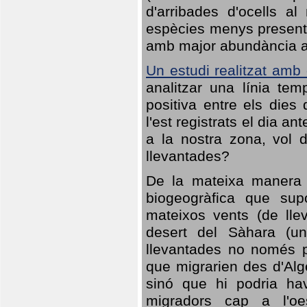
d'arribades d'ocells al
espècies menys presents
amb major abundància al 
Un estudi realitzat amb
analitzar una línia te
positiva entre els dies
l'est registrats el dia a
a la nostra zona, vol 
llevantades?
De la mateixa manera q
biogeogràfica que sup
mateixos vents (de lle
desert del Sàhara (un
llevantades no només po
que migrarien des d'Alg
sinó que hi podria ha
migradors cap a l'oe