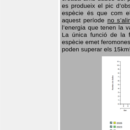
es produeix el pic d’ob
espècie és que com el
aquest període
no s’al
l’energia que tenen la 
La única funció de la f
espècie emet feromones
poden superar els 15km