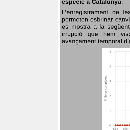
espècie a Catalunya
.
L’enregistrament de l
permeten esbrinar canvi
es mostra a la següent 
irrupció que hem vis
avançament temporal d’a