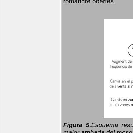
romandre obertes.
Figura 5.
Esquema resu
major arribada del mosqu