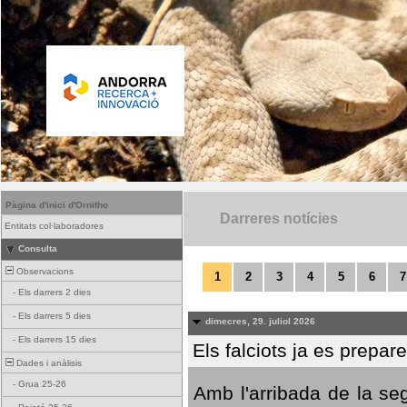
Pàgina d'inici d'Ornitho
Darreres notícies
Entitats col·laboradores
Consulta
Observacions
1
2
3
4
5
6
7
-
Els darrers 2 dies
-
Els darrers 5 dies
dimecres, 29. juliol 2026
-
Els darrers 15 dies
Els falciots ja es prepar
Dades i anàlisis
-
Grua 25-26
Amb l'arribada de la se