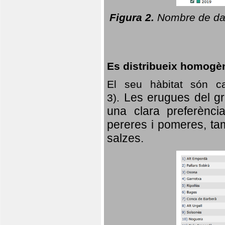
Figura 2.
Nombre de dad
Es distribueix homogè
El seu hàbitat són c
Les erugues del gr
3).
una clara preferència
pereres i pomeres, tam
salzes.