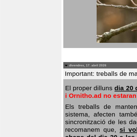
divendres, 17. abril 2026
Important: treballs de ma
El proper dilluns
dia 20 
i Ornitho.ad no estara
Els treballs de manten
sistema, afecten també 
sincronització de les da
recomanem que,
si vo