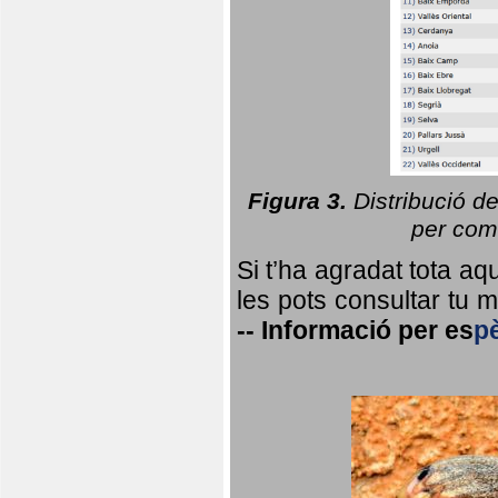
Figura 3.
Distribució d
per coma
Si t’ha agradat tota a
les pots consultar tu ma
--
Informació per
es
p