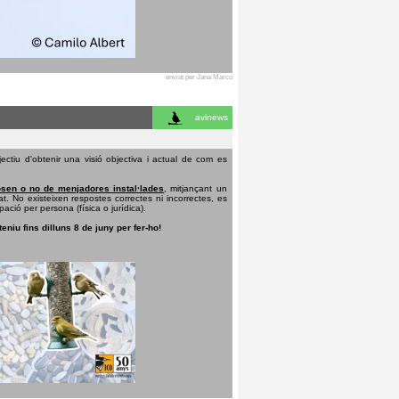
enviat per Jana Marco
avinews
ectiu d'obtenir una visió objectiva i actual de com es
sen o no de menjadores instal·lades
, mitjançant un
t. No existeixen respostes correctes ni incorrectes, es
pació per persona (física o jurídica).
teniu fins dilluns 8 de juny per fer-ho!