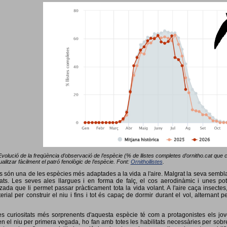
Evolució de la freqüència d’observació de l’espècie (% de llistes completes d’ornitho.cat que co
alitzar fàcilment el patró fenològic de l’espècie. Font:
Ornithollistes
.
ots són una de les espècies més adaptades a la vida a l'aire. Malgrat la seva semb
ts. Les seves ales llargues i en forma de falç, el cos aerodinàmic i unes pot
tzada que li permet passar pràcticament tota la vida volant. A l'aire caça insectes
terial per construir el niu i fins i tot és capaç de dormir durant el vol, alterna
s curiositats més sorprenents d'aquesta espècie té com a protagonistes els jov
 el niu per primera vegada, ho fan amb totes les habilitats necessàries per sobrev