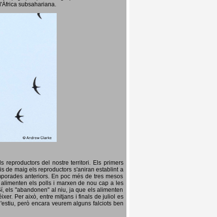
l'Àfrica subsahariana.
 reproductors del nostre territori. Els primers
is de maig els reproductors s'aniran establint a
temporades anteriors. En poc més de tres mesos
s, alimenten els polls i marxen de nou cap a les
Sí, els "abandonen" al niu, ja que els alimenten
er. Per això, entre mitjans i finals de juliol es
d'estiu, però encara veurem alguns falciots ben