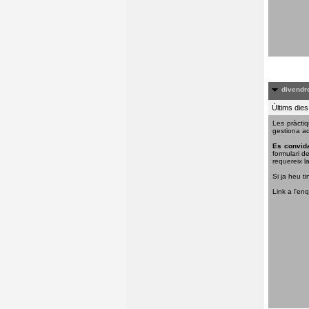
divendre
Últims dies
Les pràctiq
gestiona aq
Es convida
formulari d
requereix la
Si ja heu ti
Link a l'en