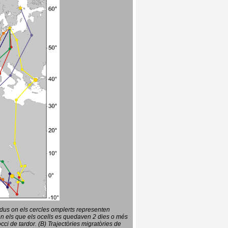
vidus on els cercles omplerts representen
en els que els ocells es quedaven 2 dies o més
ci de tardor. (B) Trajectòries migratòries de