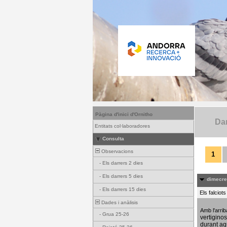
Pàgina d'inici d'Ornitho
Dar
Entitats col·laboradores
Consulta
Observacions
1
-
Els darrers 2 dies
-
Els darrers 5 dies
dimecres
-
Els darrers 15 dies
Els falciot
Dades i anàlisis
Amb l'arri
-
Grua 25-26
vertigino
durant aq