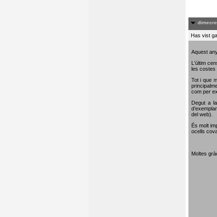
dimecre
Has vist ga
Aquest any
L'últim cen
les costes 
Tot i que m
principalme
com per e
Degut a la
d’exemplar
del web).
És molt im
ocells cova
Moltes gràc