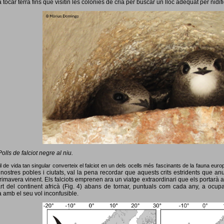
 tocar terra fins que visitin les colònies de cria per buscar un lloc adequat per nidif
Polls de falciot negre al niu.
l de vida tan singular converteix el falciot en un dels ocells més fascinants de la fauna eur
nostres pobles i ciutats, val la pena recordar que aquests crits estridents que anun
primavera vinent.
Els falciots emprenen ara un viatge extraordinari que els portarà a
rt del continent africà (Fig. 4) abans de tornar, puntuals com cada any, a ocup
 amb el seu vol inconfusible.