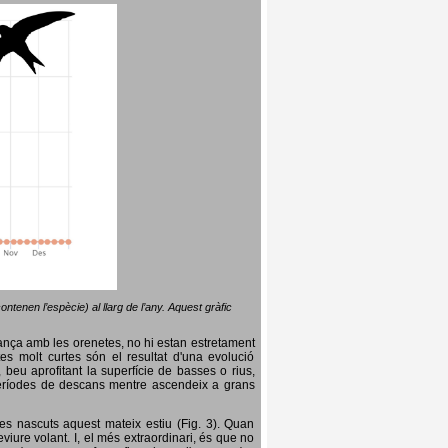
ntenen l’espècie) al llarg de l’any. Aquest gràfic
lança amb les orenetes, no hi estan estretament
es molt curtes són el resultat d'una evolució
, beu aprofitant la superfície de basses o rius,
nt períodes de descans mentre ascendeix a grans
es nascuts aquest mateix estiu (Fig. 3). Quan
iure volant. I, el més extraordinari, és que no