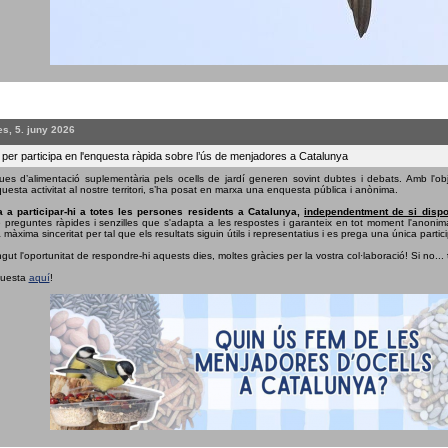
s, 5. juny 2026
 per participa en l'enquesta ràpida sobre l’ús de menjadores a Catalunya
ues d’alimentació suplementària pels ocells de jardí generen sovint dubtes i debats. Amb l'obj
uesta activitat al nostre territori, s’ha posat en marxa una enquesta pública i anònima.
 a participar-hi a totes les persones residents a Catalunya,
independentment de si dispo
e preguntes ràpides i senzilles que s'adapta a les respostes i garanteix en tot moment l'anonima
 màxima sinceritat per tal que els resultats siguin útils i representatius i es prega una única partici
ngut l'oportunitat de respondre-hi aquests dies, moltes gràcies per la vostra col·laboració! Si no...
questa
aquí
!