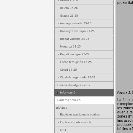
-
Reietó 25-26
proximitat
-
Reietó 25-26
-
Graula 23-25
-
Aratinga mitrada 23-25
-
Rossinyol del Japó 21-25
-
Brocat variable 24-25
-
Monarca 23-25
-
Papallona tigre 23-27
-
Escac ferruginós 17-25
-
Coipú 17-25
-
Cigalella argentada 15-22
-
Galeria d'imatges i sons
Figura 1.
Informació
La fenol
-
Darreres notícies
exemplars
Ajuda
les zones
duen a te
-
Espècies parcialment ocultes
zones d'hi
fins assol
-
Explicació dels símbols
produeix 
bé fins a 
-
FAQ