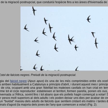
 de la migració postnupcial, que conduirà l'espècie fins a les àrees d'hivernada de 
Estol de falciots negres. Preludi de la migració postnupcial.
ogia del
falciot negre
(
Apus apus
) és una de les més comprimides entre els ocells
 arriben habitualment a Catalunya a principis d'abril, i durant aquest mes i princip
 de cria, ocupant amb una gran fidelitat les mateixes cavitats on han criat en 
rme tot el cicle reproductor: estableixen el territori, formen parella, ponen els ou
vernada a l'Àfrica, sovint fins i tot abans que els pollets hagin començat a volar! 
ir pesos molt superiors al dels adults i els poden deixar uns dies per acabar de créix
un "buidat" massiu dels adults de falciots que sentíem cridant els matins i tardes 
finals d'agost (la majoria dels joves de l'any que comencen a volar) (Fig. 2).