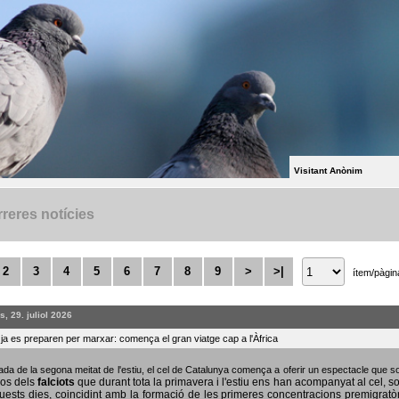
Visitant Anònim
reres notícies
2
3
4
5
6
7
8
9
>
>|
ítem/pàgin
, 29. juliol 2026
s ja es preparen per marxar: comença el gran viatge cap a l'Àfrica
bada de la segona meitat de l'estiu, el cel de Catalunya comença a oferir un espectacle que
sos dels
falciots
que durant tota la primavera i l'estiu ens han acompanyat al cel, s
uests dies, coincidint amb la formació de les primeres concentracions premigratò