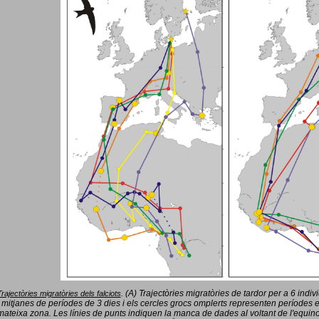
(A) Trajectòries migratòries de tardor per a 6 indi
Trajectòries migratòries dels falciots
.
 mitjanes de períodes de 3 dies i els cercles grocs omplerts representen períodes 
mateixa zona. Les línies de punts indiquen la manca de dades al voltant de l'equinoc