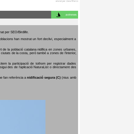
enviat per Jana Marco
avinews
nat per SEO/Birdlife.
poblacions han mostrat un fort declivi, especialment a
art de la població catalana nidifica en zones urbanes,
iutats de la costa, però també a zones de l’interior,
citem la participació de tothom per registrar dades
igui des de l’aplicació NaturaList o directament des
que fan referència a
nidificació segura (C)
(nius amb