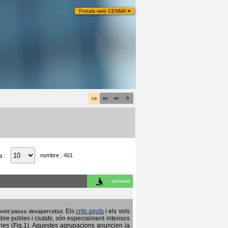
Portals web CENMA
ca
es
en
fr
nombre : 401
a :
avinews
Els
crits aguts
i els vols
 sovint passa desapercebut.
obre pobles i ciutats, són especialment intensos
ries (Fig.1). Aquestes agrupacions anuncien la