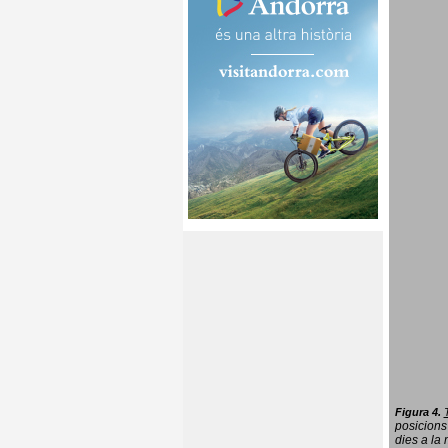
Figura 4.
posicions
dies a la 