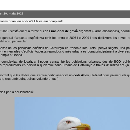
s, 20. maig 2026
vians criant en edificis? Els estem comptant!
 2026, s'està duent a terme el
cens nacional de gavià argentat
(
Larus michahellis
), coordi
s general d'aquesta espècie va tenir lloc entre el 2007 i el 2009 i des de llavors les seves 
del nord peninsular.
oltes de les principals colònies de Catalunya es troben a illes, illots i penya-segats, una p
nt en teulades d’edificis. Aquesta reproducció més urbana es dona principalment a diverses c
xemple a Osona.
 complexitat de localitzar i poder censar bé les poblacions urbanes, des de l'ICO sol·li
s reproductors en edificis a qualsevol zona urbana de Catalunya a través d’Ornitho.cat (ja s
portant que les dades que s’entrin portin associat un
codi Atles
, utilitzant principalment els 
nt, nius amb polls, pollets volanders, etc.).
ies per la col·laboració!