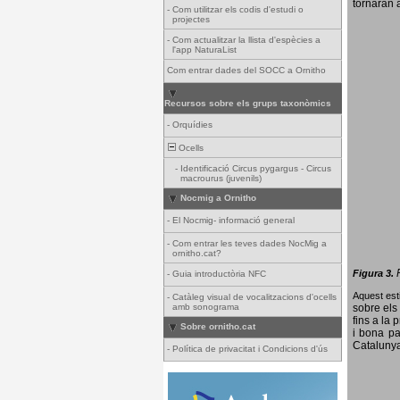
tornaran a
-
Com utilitzar els codis d'estudi o
projectes
-
Com actualitzar la llista d'espècies a
l'app NaturaList
Com entrar dades del SOCC a Ornitho
Recursos sobre els grups taxonòmics
-
Orquídies
Ocells
-
Identificació Circus pygargus - Circus
macrourus (juvenils)
Nocmig a Ornitho
-
El Nocmig- informació general
-
Com entrar les teves dades NocMig a
ornitho.cat?
Figura 3.
-
Guia introductòria NFC
Aquest esti
-
Catàleg visual de vocalitzacions d'ocells
amb sonograma
sobre els 
fins a la 
Sobre ornitho.cat
i bona pa
Catalunya
-
Política de privacitat i Condicions d'ús