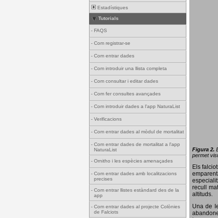
Estadístiques
Tutorials
-
FAQS
-
Com registrar-se
-
Com entrar dades
-
Com introduir una llista completa
-
Com consultar i editar dades
-
Com fer consultes avançades
-
Com introduir dades a l'app NaturaList
-
Verificacions
-
Com entrar dades al mòdul de mortalitat
-
Com entrar dades de mortalitat a l'app
Figura 2.
NaturaList
permet visu
-
Ornitho i les espècies amenaçades
Els falci
emparenta
-
Com entrar dades amb localitzacions
precises
especiali
recull ma
-
Com entrar llistes estàndard des de la
altituds.
app
Una de le
-
Com entrar dades al projecte Colònies
de Falciots
abandonen