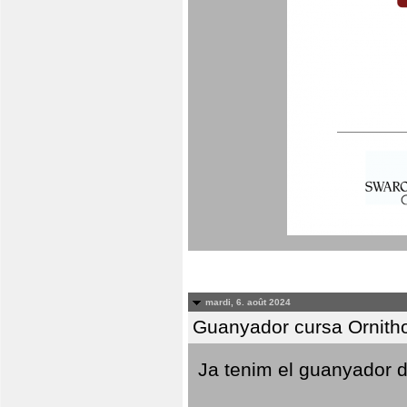
mardi, 6. août 2024
Guanyador cursa Ornith
Ja tenim el guanyador d