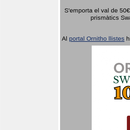
S'emporta el val de 50€ 
prismàtics Sw
Al
portal Ornitho llistes
h