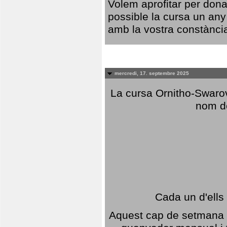
Volem aprofitar per dona
possible la cursa un any
amb la vostra constància,
mercredi, 17. septembre 2025
La cursa Ornitho-Swarovs
nom d
Cada un d'ells
Aquest cap de setmana 1