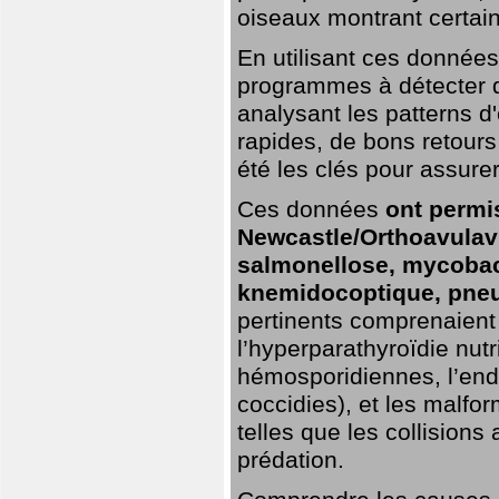
oiseaux montrant certai
En utilisant ces données,
programmes à détecter 
analysant les patterns d'
rapides, de bons retour
été les clés pour assurer
Ces données
ont permi
Newcastle/Orthoavulavi
salmonellose, mycobac
knemidocoptique, pneu
pertinents comprenaient 
l’hyperparathyroïdie nutri
hémosporidiennes, l’end
coccidies), et les malfo
telles que les collisions
prédation.