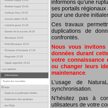
informons qu’une rupt
-
Roitelet huppé 25-26
-
Roitelet huppé 25-26
ses portails régionaux 
-
Corbeau freux 23-25
pour une durée initial
-
Conure mitrée 23-25
Ces travaux permett
-
Léiothrix jaune 21-25
duplications de donn
-
Damier de la succise 24-25
confrontés.
-
Monarque 23-25
-
Petit Monarque 23-27
Nous vous invitons
-
Échiquier d'Occitanie 17-25
données durant cette
-
Ragondin 17-25
votre connaissance d
-
Cigale argentée 15-22
ou changer leurs id
-
Les galeries
maintenance
.
Information
L’usage de NaturaL
-
Toutes les nouvelles
synchronisation.
Aide
-
Espèces à publication limitée
N’hésitez pas à com
-
Explication des symboles
utilisateurs de votre c
-
les FAQs