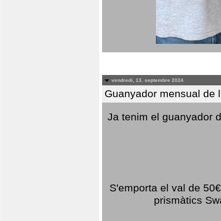
vendredi, 13. septembre 2024
Guanyador mensual de l
Ja tenim el guanyador d
S'emporta el val de 50€ 
prismàtics Sw