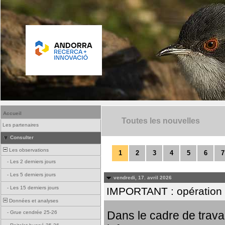
Accueil
Toutes les nouvelles
Les partenaires
Consulter
Les observations
1
2
3
4
5
6
7
-
Les 2 derniers jours
-
Les 5 derniers jours
vendredi, 17. avril 2026
-
Les 15 derniers jours
IMPORTANT : opération
Données et analyses
Dans le cadre de trav
-
Grue cendrée 25-26