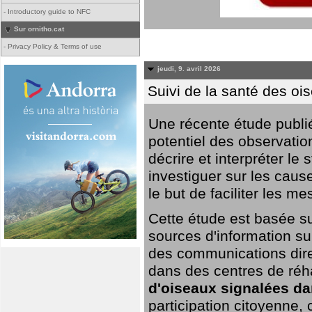
-
Introductory guide to NFC
Sur ornitho.cat
-
Privacy Policy & Terms of use
jeudi, 9. avril 2026
Suivi de la santé des oi
Une récente étude publi
potentiel des observation
décrire et interpréter le
investiguer sur les cause
le but de faciliter les m
Cette étude est basée su
sources d'information sur
des communications dire
dans des centres de réh
d'oiseaux signalées da
participation citoyenne,