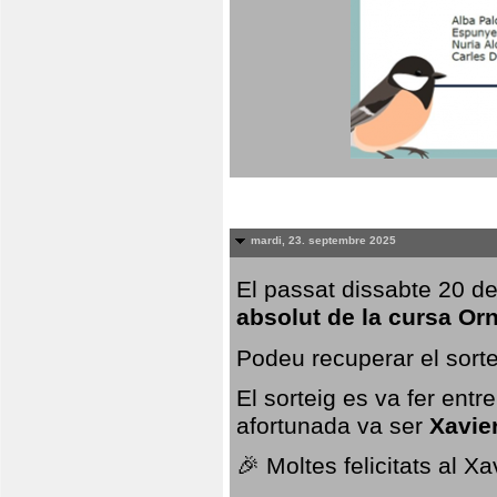
mardi, 23. septembre 2025
El passat dissabte 20 de
absolut de la cursa Or
Podeu recuperar el sorte
El sorteig es va fer ent
afortunada va ser
Xavie
🎉 Moltes felicitats al X