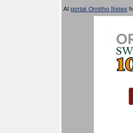
Al
portal Ornitho llistes
h