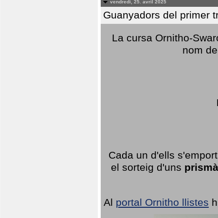
vendredi, 25. avril 2025
Guanyadors del primer t
La cursa Ornitho-Swaro
nom del
Cada un d'ells s'emport
el sorteig d'uns
prismà
Al
portal Ornitho llistes
h