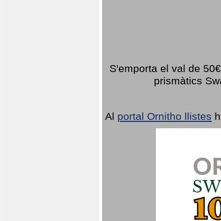
S'emporta el val de 50€ 
prismàtics Sw
Al
portal Ornitho llistes
h