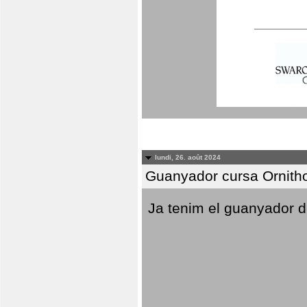
lundi, 26. août 2024
Guanyador cursa Ornitho
Ja tenim el guanyador d