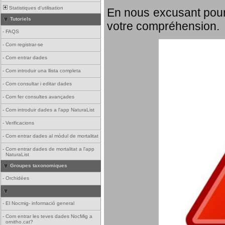
Statistiques d'utilisation
En nous excusant pour
Tutoriels
votre compréhension.
-
FAQS
-
Com registrar-se
-
Com entrar dades
-
Com introduir una llista completa
-
Com consultar i editar dades
-
Com fer consultes avançades
-
Com introduir dades a l'app NaturaList
-
Verificacions
-
Com entrar dades al mòdul de mortalitat
-
Com entrar dades de mortalitat a l'app
NaturaList
Groupes taxonomiques
-
Orchidées
-
El Nocmig- informació general
-
Com entrar les teves dades NocMig a
ornitho.cat?