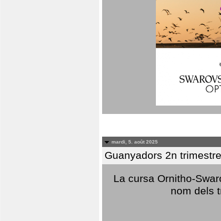
mardi, 5. août 2025
Guanyadors 2n trimestre
La cursa Ornitho-Swaro
nom dels t