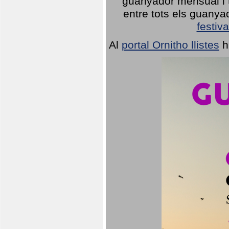
guanyador mensual i t
entre tots els guany
festiva
Al
portal Ornitho llistes
h