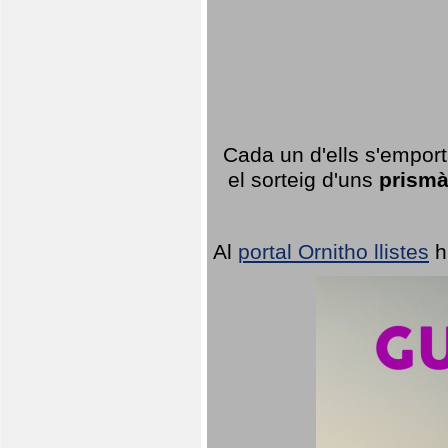
Cada un d'ells s'emport
el sorteig d'uns
prismà
Al
portal Ornitho llistes
h