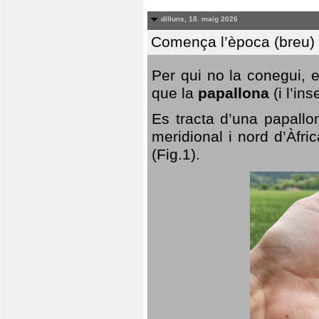
dilluns, 18. maig 2026
Comença l’època (breu) d
Per qui no la conegui, 
que la
papallona
(i l’in
Es tracta d’una papallo
meridional i nord d’Àfri
(Fig.1).