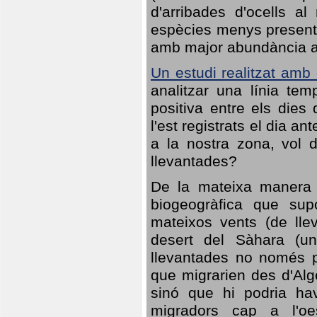
d'arribades d'ocells al
espècies menys presents
amb major abundància al 
Un estudi realitzat amb
analitzar una línia te
positiva entre els dies
l'est registrats el dia a
a la nostra zona, vol 
llevantades?
De la mateixa manera q
biogeogràfica que sup
mateixos vents (de lle
desert del Sàhara (un
llevantades no només po
que migrarien des d'Alg
sinó que hi podria ha
migradors cap a l'oe