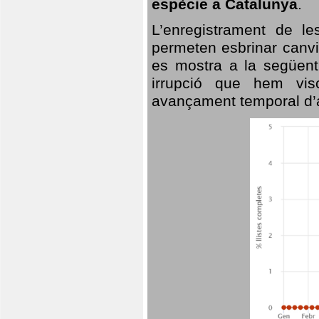
espècie a Catalunya
.
L’enregistrament de l
permeten esbrinar canvi
es mostra a la següent 
irrupció que hem vis
avançament temporal d’a