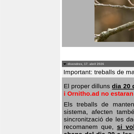
divendres, 17. abril 2026
Important: treballs de ma
El proper dilluns
dia 20 
i Ornitho.ad no estara
Els treballs de manten
sistema, afecten també 
sincronització de les da
recomanem que,
si vo