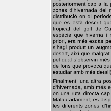
posteriorment cap a la p
zones d’hivernada del m
distribució en el perío
que es està descrit qu
tropical del golf de Gu
espècie que hiverna i m
priori, era més escàs p
s’hagi produït un augme
desert, així que malgra
pel qual s’observin més
de fons que provoca que
estudiar amb més detall)
Finalment, una altra po
d’hivernada, amb més e
en una ruta directa cap
Malauradament, es dispo
les diferents zones d’h