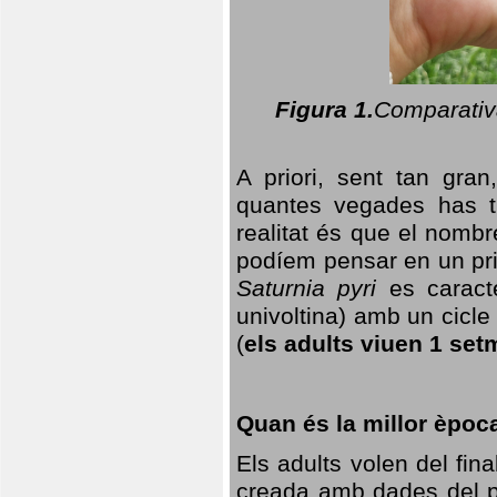
Figura 1.
Comparativa
A priori, sent tan gran
quantes vegades has t
realitat és que el nomb
podíem pensar en un princ
Saturnia pyri
es caracte
univoltina) amb un cicle 
(
els adults viuen 1 set
Quan és la millor èpoc
Els adults volen del fin
creada amb dades del po