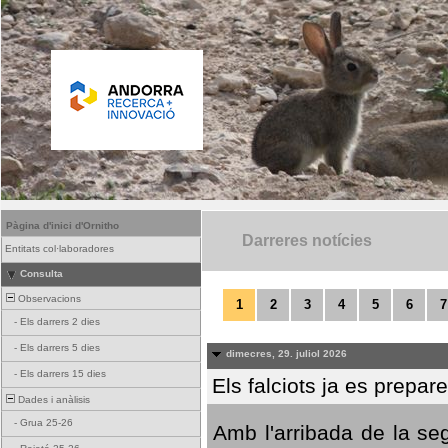
Pàgina d'inici d'Ornitho
Darreres notícies
Entitats col·laboradores
Consulta
Observacions
1
2
3
4
5
6
7
-
Els darrers 2 dies
-
Els darrers 5 dies
dimecres, 29. juliol 2026
-
Els darrers 15 dies
Els falciots ja es prepar
Dades i anàlisis
-
Grua 25-26
Amb l'arribada de la se