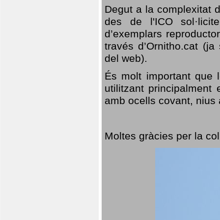
Degut a la complexitat d
des de l'ICO sol·lici
d’exemplars reproductor
través d’Ornitho.cat (ja
del web).
És molt important que 
utilitzant principalment
amb ocells covant, nius a
Moltes gràcies per la col