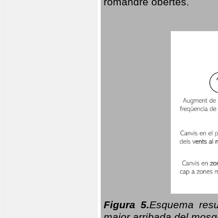
romandre obertes.
Figura 5.
Esquema resu
major arribada del mosqu