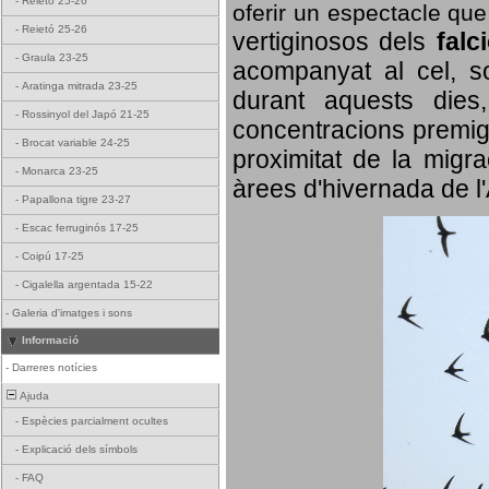
-
Reietó 25-26
oferir un espectacle qu
-
Reietó 25-26
vertiginosos dels
falc
-
Graula 23-25
acompanyat al cel, so
-
Aratinga mitrada 23-25
durant aquests dies
-
Rossinyol del Japó 21-25
concentracions premigr
-
Brocat variable 24-25
proximitat de la migra
-
Monarca 23-25
àrees d'hivernada de l
-
Papallona tigre 23-27
-
Escac ferruginós 17-25
-
Coipú 17-25
-
Cigalella argentada 15-22
-
Galeria d'imatges i sons
Informació
-
Darreres notícies
Ajuda
-
Espècies parcialment ocultes
-
Explicació dels símbols
-
FAQ