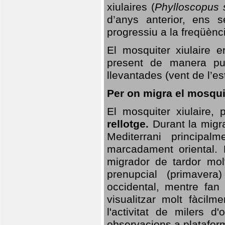
xiulaires (
Phylloscopus s
d’anys anterior, ens s
progressiu a la freqüènc
El mosquiter xiulaire 
present de manera pun
llevantades (vent de l’est
Per on migra el mosquit
El mosquiter xiulaire,
rellotge.
Durant la migra
Mediterrani principa
marcadament oriental. 
migrador de tardor molt
prenupcial (primavera
occidental, mentre fan 
visualitzar molt fàcilm
l'activitat de milers 
observacions a plataform