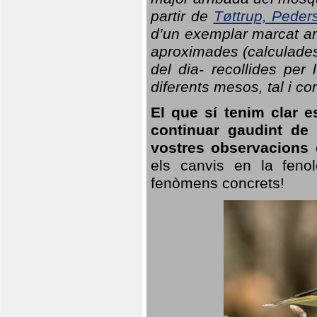
partir de
Tøttrup, Peder
d’un exemplar marcat am
aproximades (calculades
del dia- recollides per
diferents mesos, tal i c
El que sí tenim clar e
continuar gaudint de
vostres observacions 
els canvis en la fenol
fenòmens concrets!