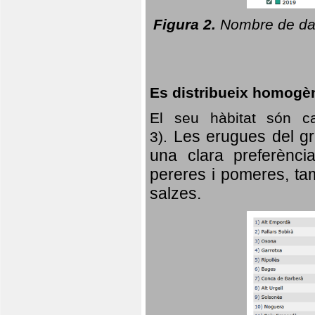
Figura 2.
Nombre de dad
Es distribueix homogè
El seu hàbitat són c
Les erugues del gr
3).
una clara preferència
pereres i pomeres, tam
salzes.