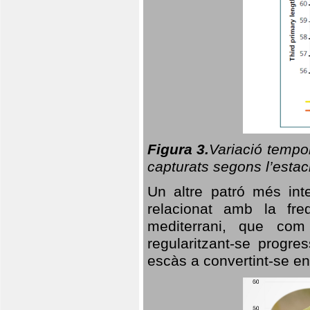
Figura 3.
Variació tempor
capturats segons l’estac
Un altre patró més in
relacionat amb la freq
mediterrani, que com
regularitzant-se progre
escàs a convertint-se en