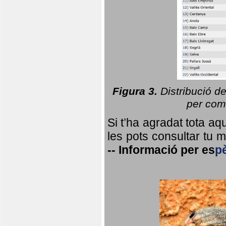
Figura 3.
Distribució d
per coma
Si t’ha agradat tota a
les pots consultar tu ma
--
Informació per
es
p