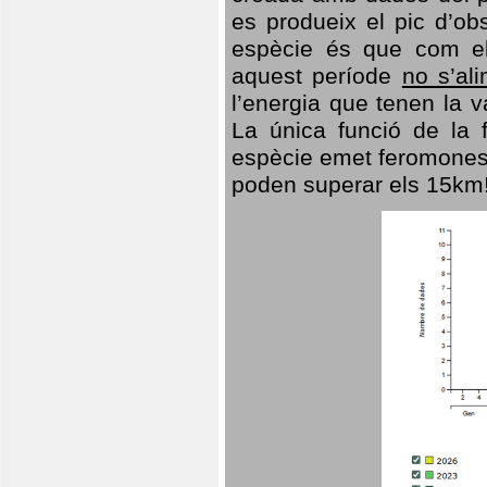
es produeix el pic d’ob
espècie és que com el
aquest període
no s’al
l’energia que tenen la 
La única funció de la f
espècie emet feromones
poden superar els 15km