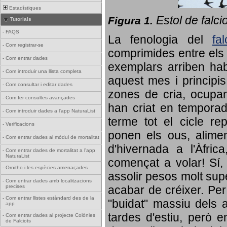
Estadístiques
Estol de falci
Figura 1.
Tutorials
-
FAQS
La fenologia del
fa
-
Com registrar-se
comprimides entre els o
-
Com entrar dades
exemplars arriben habi
-
Com introduir una llista completa
aquest mes i principis
-
Com consultar i editar dades
zones de cria, ocupan
-
Com fer consultes avançades
han criat en tempora
-
Com introduir dades a l'app NaturaList
terme tot el cicle rep
-
Verificacions
ponen els ous, alime
-
Com entrar dades al mòdul de mortalitat
d'hivernada a l'Àfric
-
Com entrar dades de mortalitat a l'app
NaturaList
començat a volar! Sí, 
-
Ornitho i les espècies amenaçades
assolir pesos molt supe
-
Com entrar dades amb localitzacions
precises
acabar de créixer. Per 
-
Com entrar llistes estàndard des de la
"buidat" massiu dels a
app
tardes d'estiu, però e
-
Com entrar dades al projecte Colònies
de Falciots