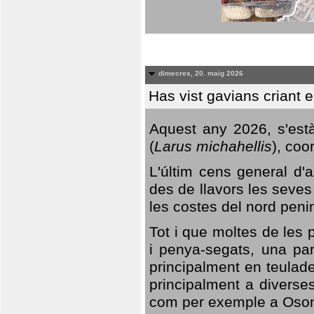
dimecres, 20. maig 2026
Has vist gavians criant 
Aquest any 2026, s'est
(
Larus michahellis
), coo
L'últim cens general d'a
des de llavors les seves
les costes del nord peni
Tot i que moltes de les p
i penya-segats, una par
principalment en teulad
principalment a diverses
com per exemple a Oso