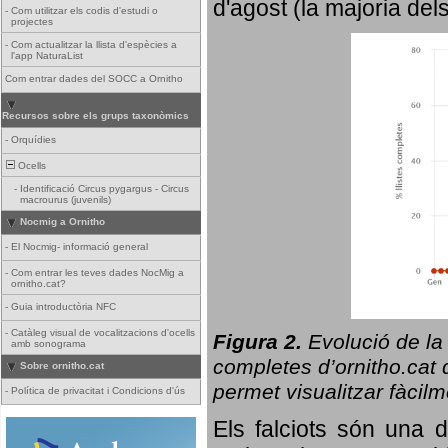
d'agost (la majoria del
-
Com utilitzar els codis d'estudi o
projectes
-
Com actualitzar la llista d'espècies a
l'app NaturaList
Com entrar dades del SOCC a Ornitho
Recursos sobre els grups taxonòmics
-
Orquídies
Ocells
-
Identificació Circus pygargus - Circus
macrourus (juvenils)
Nocmig a Ornitho
-
El Nocmig- informació general
-
Com entrar les teves dades NocMig a
ornitho.cat?
-
Guia introductòria NFC
-
Catàleg visual de vocalitzacions d'ocells
Figura 2.
Evolució de la
amb sonograma
completes d’ornitho.cat q
Sobre ornitho.cat
permet visualitzar fàcilm
-
Política de privacitat i Condicions d'ús
Els falciots són una 