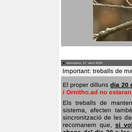
divendres, 17. abril 2026
Important: treballs de ma
El proper dilluns
dia 20 
i Ornitho.ad no estara
Els treballs de manten
sistema, afecten també 
sincronització de les da
recomanem que,
si vo