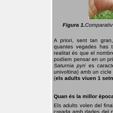
Figura 1.
Comparativa
A priori, sent tan gran
quantes vegades has t
realitat és que el nomb
podíem pensar en un princ
Saturnia pyri
es caracte
univoltina) amb un cicle 
(
els adults viuen 1 set
Quan és la millor èpoc
Els adults volen del fin
creada amb dades del po