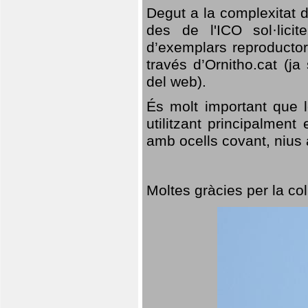
Degut a la complexitat d
des de l'ICO sol·lici
d’exemplars reproductor
través d’Ornitho.cat (ja
del web).
És molt important que 
utilitzant principalment
amb ocells covant, nius a
Moltes gràcies per la col