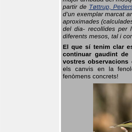
partir de
Tøttrup, Peder
d’un exemplar marcat am
aproximades (calculades
del dia- recollides per
diferents mesos, tal i c
El que sí tenim clar e
continuar gaudint de
vostres observacions 
els canvis en la fenol
fenòmens concrets!