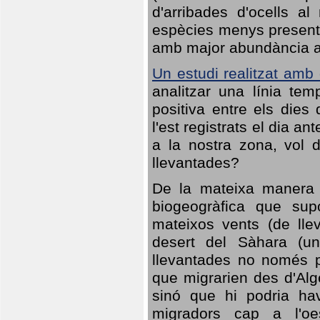
d'arribades d'ocells al
espècies menys presents
amb major abundància al 
Un estudi realitzat amb
analitzar una línia te
positiva entre els dies
l'est registrats el dia a
a la nostra zona, vol 
llevantades?
De la mateixa manera q
biogeogràfica que sup
mateixos vents (de lle
desert del Sàhara (un
llevantades no només po
que migrarien des d'Alg
sinó que hi podria ha
migradors cap a l'oe