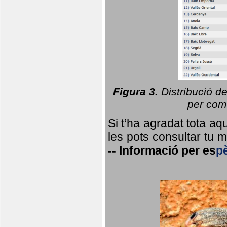
Figura 3.
Distribució d
per coma
Si t’ha agradat tota a
les pots consultar tu ma
--
Informació per
es
p