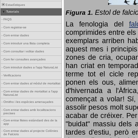
Estadístiques
Estol de falci
Figura 1.
Tutorials
-
FAQS
La fenologia del
fa
-
Com registrar-se
comprimides entre els o
-
Com entrar dades
exemplars arriben habi
-
Com introduir una llista completa
aquest mes i principis
-
Com consultar i editar dades
zones de cria, ocupan
-
Com fer consultes avançades
han criat en tempora
-
Com introduir dades a l'app NaturaList
terme tot el cicle rep
-
Verificacions
ponen els ous, alime
-
Com entrar dades al mòdul de mortalitat
d'hivernada a l'Àfric
-
Com entrar dades de mortalitat a l'app
NaturaList
començat a volar! Sí, 
-
Ornitho i les espècies amenaçades
assolir pesos molt supe
-
Com entrar dades amb localitzacions
precises
acabar de créixer. Per 
-
Com entrar llistes estàndard des de la
"buidat" massiu dels a
app
tardes d'estiu, però e
-
Com entrar dades al projecte Colònies
de Falciots