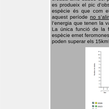
es produeix el pic d’ob
espècie és que com el
aquest període
no s’al
l’energia que tenen la 
La única funció de la f
espècie emet feromones
poden superar els 15km