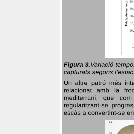
Figura 3.
Variació tempor
capturats segons l’estac
Un altre patró més in
relacionat amb la freq
mediterrani, que com
regularitzant-se progre
escàs a convertint-se en