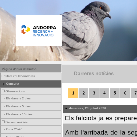
Pàgina d'inici d'Ornitho
Darreres notícies
Entitats col·laboradores
Consulta
Observacions
1
2
3
4
5
6
7
-
Els darrers 2 dies
-
Els darrers 5 dies
dimecres, 29. juliol 2026
-
Els darrers 15 dies
Els falciots ja es prepar
Dades i anàlisis
-
Grua 25-26
Amb l'arribada de la se