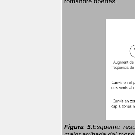
romandre obertes.
Figura 5.
Esquema resu
major arribada del mosqu