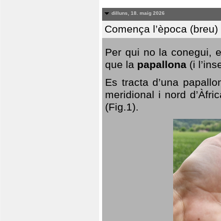
dilluns, 18. maig 2026
Comença l’època (breu) d
Per qui no la conegui, 
que la
papallona
(i l’in
Es tracta d’una papallo
meridional i nord d’Àfri
(Fig.1).