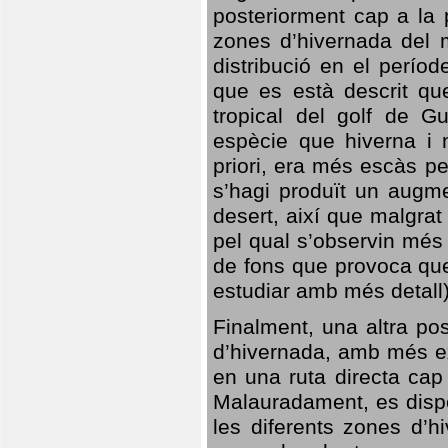
posteriorment cap a la p
zones d’hivernada del m
distribució en el perío
que es està descrit qu
tropical del golf de Gu
espècie que hiverna i m
priori, era més escàs p
s’hagi produït un augme
desert, així que malgra
pel qual s’observin més
de fons que provoca que
estudiar amb més detall)
Finalment, una altra po
d’hivernada, amb més e
en una ruta directa cap
Malauradament, es dispo
les diferents zones d’h