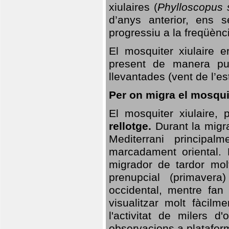
xiulaires (
Phylloscopus s
d’anys anterior, ens s
progressiu a la freqüènc
El mosquiter xiulaire 
present de manera pun
llevantades (vent de l’est
Per on migra el mosquit
El mosquiter xiulaire,
rellotge.
Durant la migra
Mediterrani principa
marcadament oriental. 
migrador de tardor molt
prenupcial (primavera
occidental, mentre fan 
visualitzar molt fàcilm
l'activitat de milers 
observacions a plataform