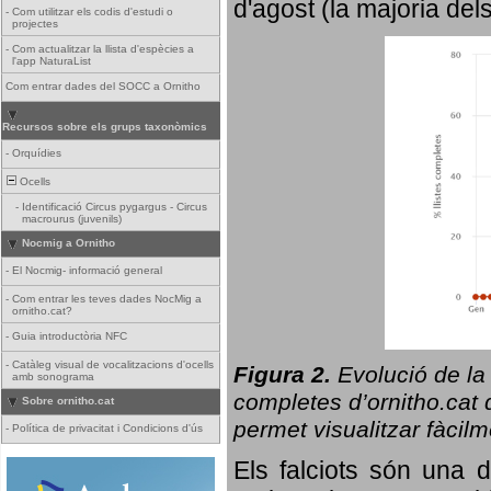
d'agost (la majoria del
-
Com utilitzar els codis d'estudi o
projectes
-
Com actualitzar la llista d'espècies a
l'app NaturaList
Com entrar dades del SOCC a Ornitho
Recursos sobre els grups taxonòmics
-
Orquídies
Ocells
-
Identificació Circus pygargus - Circus
macrourus (juvenils)
Nocmig a Ornitho
-
El Nocmig- informació general
-
Com entrar les teves dades NocMig a
ornitho.cat?
-
Guia introductòria NFC
-
Catàleg visual de vocalitzacions d'ocells
Figura 2.
Evolució de la
amb sonograma
completes d’ornitho.cat q
Sobre ornitho.cat
permet visualitzar fàcilm
-
Política de privacitat i Condicions d'ús
Els falciots són una 