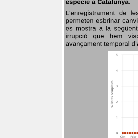
espècie a Catalunya
.
L’enregistrament de l
permeten esbrinar canvi
es mostra a la següent 
irrupció que hem vis
avançament temporal d’a