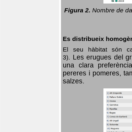
Figura 2.
Nombre de dad
Es distribueix homogè
El seu hàbitat són c
Les erugues del gr
3).
una clara preferència
pereres i pomeres, tam
salzes.