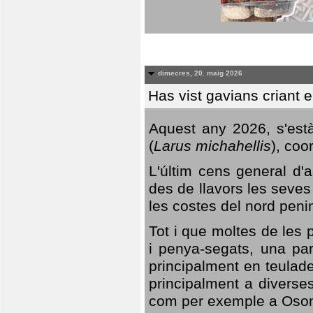
dimecres, 20. maig 2026
Has vist gavians criant 
Aquest any 2026, s'est
(
Larus michahellis
), coo
L'últim cens general d'a
des de llavors les seves
les costes del nord peni
Tot i que moltes de les p
i penya-segats, una par
principalment en teulad
principalment a diverses
com per exemple a Oso