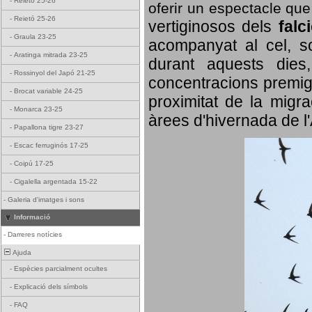
-
Reietó 25-26
oferir un espectacle qu
-
Reietó 25-26
vertiginosos dels
falc
-
Graula 23-25
acompanyat al cel, so
-
Aratinga mitrada 23-25
durant aquests dies
-
Rossinyol del Japó 21-25
concentracions premigr
-
Brocat variable 24-25
proximitat de la migra
-
Monarca 23-25
àrees d'hivernada de l
-
Papallona tigre 23-27
-
Escac ferruginós 17-25
-
Coipú 17-25
-
Cigalella argentada 15-22
-
Galeria d'imatges i sons
Informació
-
Darreres notícies
Ajuda
-
Espècies parcialment ocultes
-
Explicació dels símbols
-
FAQ