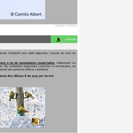
enviat per Jana Marco
avinews
ectiu d'obtenir una visió objectiva i actual de com es
sen o no de menjadores instal·lades
, mitjançant un
t. No existeixen respostes correctes ni incorrectes, es
pació per persona (física o jurídica).
teniu fins dilluns 8 de juny per fer-ho!