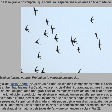
 de la migració postnupcial, que conduirà l'espècie fins a les àrees d'hivernada de 
Estol de falciots negres. Preludi de la migració postnupcial.
ogia del
falciot negre
(
Apus apus
) és una de les més comprimides entre els ocells
 arriben habitualment a Catalunya a principis d'abril, i durant aquest mes i princip
 de cria, ocupant amb una gran fidelitat les mateixes cavitats on han criat en 
rme tot el cicle reproductor: estableixen el territori, formen parella, ponen els ou
vernada a l'Àfrica, sovint fins i tot abans que els pollets hagin començat a volar! 
ir pesos molt superiors al dels adults i els poden deixar uns dies per acabar de créix
un "buidat" massiu dels adults de falciots que sentíem cridant els matins i tardes 
finals d'agost (la majoria dels joves de l'any que comencen a volar) (Fig. 2).