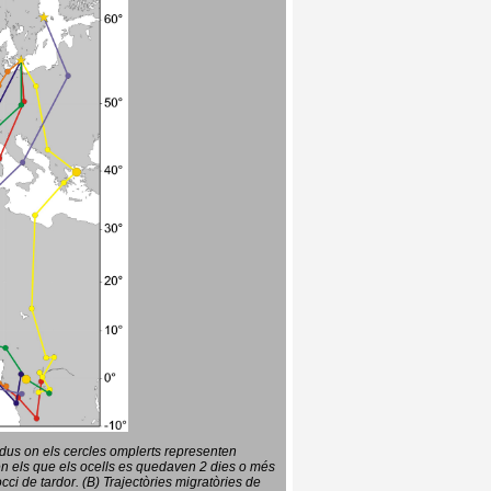
vidus on els cercles omplerts representen
en els que els ocells es quedaven 2 dies o més
ci de tardor. (B) Trajectòries migratòries de