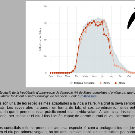
Evolució de la freqüència d’observació de l’espècie (% de llistes completes d’ornitho.cat que co
alitzar fàcilment el patró fenològic de l’espècie. Font:
Ornithollistes
.
ots són una de les espècies més adaptades a la vida a l'aire. Malgrat la seva semb
ts. Les seves ales llargues i en forma de falç, el cos aerodinàmic i unes pot
tzada que li permet passar pràcticament tota la vida volant. A l'aire caça insectes
terial per construir el niu i fins i tot és capaç de dormir durant el vol, alterna
s curiositats més sorprenents d'aquesta espècie té com a protagonistes els jov
 el niu per primera vegada, ho fan amb totes les habilitats necessàries per sobrev