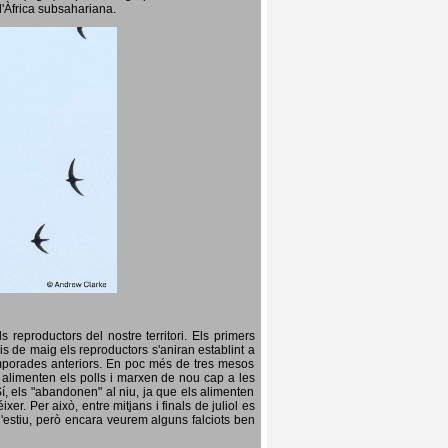
l'Àfrica subsahariana.
 reproductors del nostre territori. Els primers
is de maig els reproductors s'aniran establint a
temporades anteriors. En poc més de tres mesos
s, alimenten els polls i marxen de nou cap a les
Sí, els "abandonen" al niu, ja que els alimenten
er. Per això, entre mitjans i finals de juliol es
d'estiu, però encara veurem alguns falciots ben