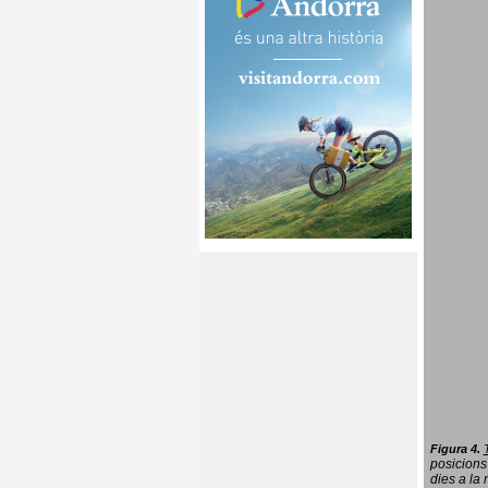
Figura 4.
posicions
dies a la 