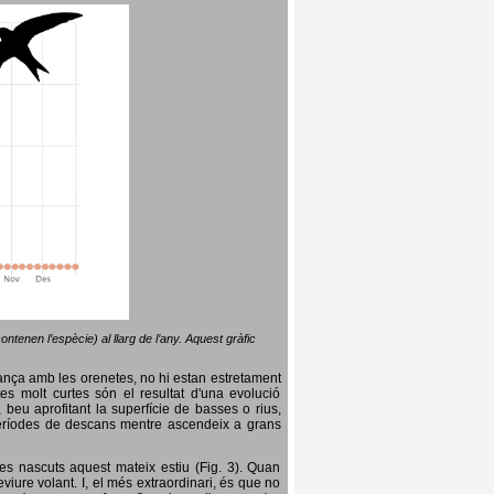
ntenen l’espècie) al llarg de l’any. Aquest gràfic
lança amb les orenetes, no hi estan estretament
es molt curtes són el resultat d'una evolució
, beu aprofitant la superfície de basses o rius,
nt períodes de descans mentre ascendeix a grans
es nascuts aquest mateix estiu (Fig. 3). Quan
iure volant. I, el més extraordinari, és que no