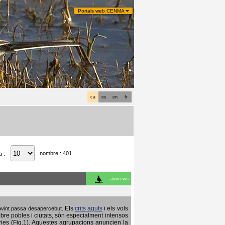
Portals web CENMA
ca
es
en
fr
nombre : 401
a :
avinews
Els
crits aguts
i els vols
 sovint passa desapercebut.
obre pobles i ciutats, són especialment intensos
ries (Fig.1). Aquestes agrupacions anuncien la