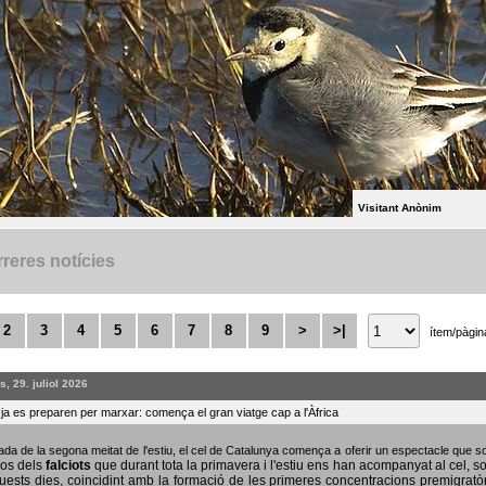
Visitant Anònim
reres notícies
2
3
4
5
6
7
8
9
>
>|
ítem/pàgin
, 29. juliol 2026
s ja es preparen per marxar: comença el gran viatge cap a l'Àfrica
bada de la segona meitat de l'estiu, el cel de Catalunya comença a oferir un espectacle que
sos dels
falciots
que durant tota la primavera i l'estiu ens han acompanyat al cel, s
uests dies, coincidint amb la formació de les primeres concentracions premigratò