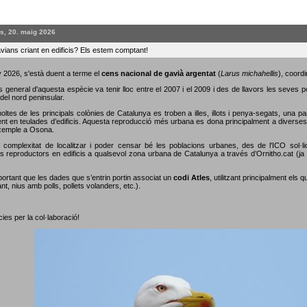
s, 20. maig 2026
vians criant en edificis? Els estem comptant!
 2026, s'està duent a terme el
cens nacional de gavià argentat
(
Larus michahellis
), coordi
s general d'aquesta espècie va tenir lloc entre el 2007 i el 2009 i des de llavors les seves 
del nord peninsular.
oltes de les principals colònies de Catalunya es troben a illes, illots i penya-segats, una p
nt en teulades d’edificis. Aquesta reproducció més urbana es dona principalment a diverses c
xemple a Osona.
 complexitat de localitzar i poder censar bé les poblacions urbanes, des de l'ICO sol·li
s reproductors en edificis a qualsevol zona urbana de Catalunya a través d’Ornitho.cat (ja s
portant que les dades que s’entrin portin associat un
codi Atles
, utilitzant principalment els 
nt, nius amb polls, pollets volanders, etc.).
ies per la col·laboració!