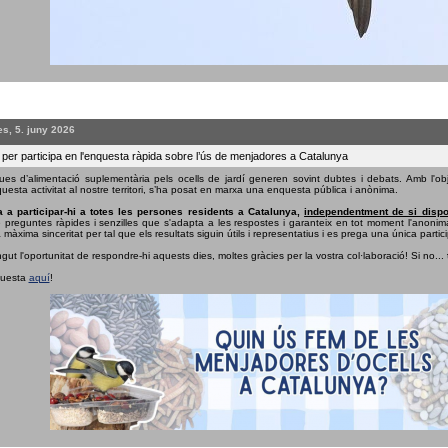
s, 5. juny 2026
 per participa en l'enquesta ràpida sobre l’ús de menjadores a Catalunya
ues d’alimentació suplementària pels ocells de jardí generen sovint dubtes i debats. Amb l'obj
uesta activitat al nostre territori, s’ha posat en marxa una enquesta pública i anònima.
 a participar-hi a totes les persones residents a Catalunya,
independentment de si dispo
e preguntes ràpides i senzilles que s'adapta a les respostes i garanteix en tot moment l'anonima
 màxima sinceritat per tal que els resultats siguin útils i representatius i es prega una única partici
ngut l'oportunitat de respondre-hi aquests dies, moltes gràcies per la vostra col·laboració! Si no...
questa
aquí
!