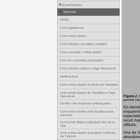
Estadístiques
Tutorials
-
FAQS
-
Com registrar-se
-
Com entrar dades
-
Com introduir una llista completa
-
Com consultar i editar dades
-
Com fer consultes avançades
-
Com introduir dades a l'app NaturaList
-
Verificacions
-
Com entrar dades al mòdul de mortalitat
-
Com entrar dades de mortalitat a l'app
Figura 2.
NaturaList
permet visu
-
Ornitho i les espècies amenaçades
Els falci
emparenta
-
Com entrar dades amb localitzacions
precises
especiali
recull ma
-
Com entrar llistes estàndard des de la
altituds.
app
Una de le
-
Com entrar dades al projecte Colònies
de Falciots
abandonen