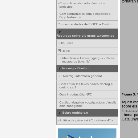
tornaran a
-
Com utilitzar els codis d'estudi o
projectes
-
Com actualitzar la llista d'espècies a
l'app NaturaList
Com entrar dades del SOCC a Ornitho
Recursos sobre els grups taxonòmics
-
Orquídies
Ocells
-
Identificació Circus pygargus - Circus
macrourus (juvenils)
Nocmig a Ornitho
-
El Nocmig- informació general
-
Com entrar les teves dades NocMig a
ornitho.cat?
Figura 3.
-
Guia introductòria NFC
Aquest esti
-
Catàleg visual de vocalitzacions d'ocells
amb sonograma
sobre els 
fins a la 
Sobre ornitho.cat
i bona pa
Catalunya
-
Política de privacitat i Condicions d'ús