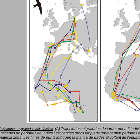
(A) Trajectòries migratòries de tardor per a 6 indi
Trajectòries migratòries dels falciots
.
 mitjanes de períodes de 3 dies i els cercles grocs omplerts representen períodes 
mateixa zona. Les línies de punts indiquen la manca de dades al voltant de l'equinoc