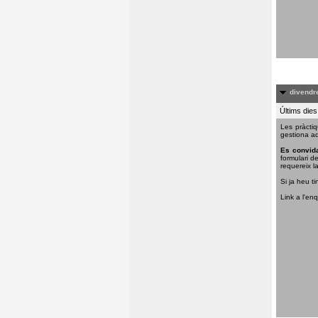
divendre
Últims dies
Les pràctiq
gestiona aq
Es convida
formulari d
requereix la
Si ja heu ti
Link a l'en