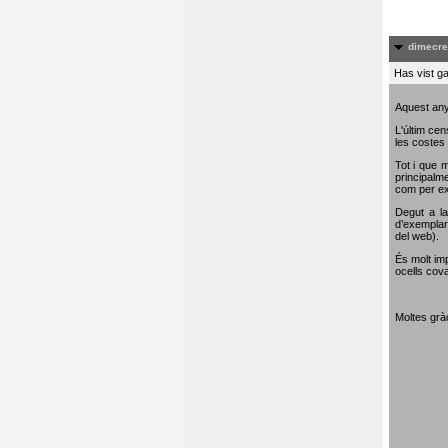
dimecre
Has vist ga
Aquest any
L'últim cen
les costes 
Tot i que m
principalme
com per e
Degut a la
d’exemplar
del web).
És molt im
ocells cova
Moltes gràc