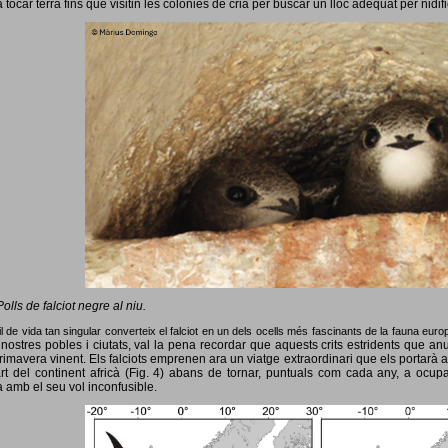
 tocar terra fins que visitin les colònies de cria per buscar un lloc adequat per nidif
Polls de falciot negre al niu.
l de vida tan singular converteix el falciot en un dels ocells més fascinants de la fauna eur
nostres pobles i ciutats, val la pena recordar que aquests crits estridents que anun
primavera vinent.
Els falciots emprenen ara un viatge extraordinari que els portarà a
rt del continent africà (Fig. 4) abans de tornar, puntuals com cada any, a ocup
 amb el seu vol inconfusible.