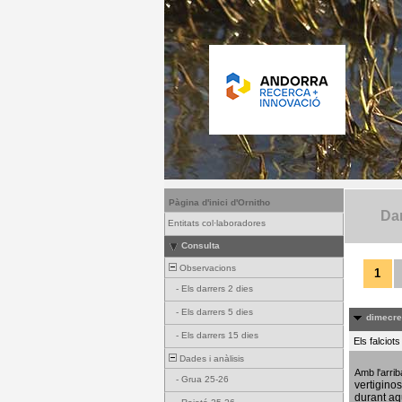
Pàgina d'inici d'Ornitho
Dar
Entitats col·laboradores
Consulta
Observacions
1
-
Els darrers 2 dies
-
Els darrers 5 dies
dimecres
-
Els darrers 15 dies
Els falciot
Dades i anàlisis
Amb l'arri
-
Grua 25-26
vertigino
durant aq