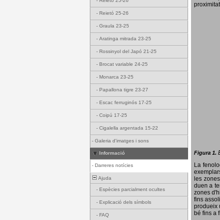
-
Reietó 25-26
proximitat
-
Reietó 25-26
-
Graula 23-25
-
Aratinga mitrada 23-25
-
Rossinyol del Japó 21-25
-
Brocat variable 24-25
-
Monarca 23-25
-
Papallona tigre 23-27
-
Escac ferruginós 17-25
-
Coipú 17-25
-
Cigalella argentada 15-22
-
Galeria d'imatges i sons
Figura 1.
Informació
La fenol
-
Darreres notícies
exemplars
Ajuda
les zones
duen a te
-
Espècies parcialment ocultes
zones d'hi
fins assol
-
Explicació dels símbols
produeix 
bé fins a 
-
FAQ