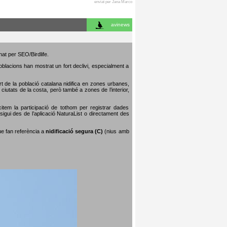
enviat per Jana Marco
avinews
nat per SEO/Birdlife.
poblacions han mostrat un fort declivi, especialment a
art de la població catalana nidifica en zones urbanes,
iutats de la costa, però també a zones de l’interior,
citem la participació de tothom per registrar dades
igui des de l’aplicació NaturaList o directament des
que fan referència a
nidificació segura (C)
(nius amb