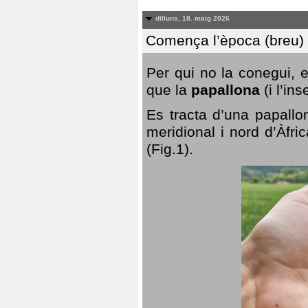
dilluns, 18. maig 2026
Comença l’època (breu) d
Per qui no la conegui, 
que la
papallona
(i l’in
Es tracta d’una papallo
meridional i nord d’Àfri
(Fig.1).