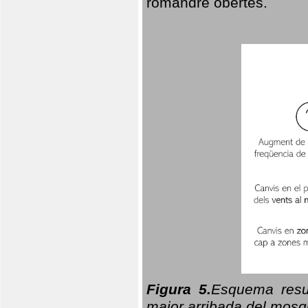
romandre obertes.
Figura 5.
Esquema resu
major arribada del mosqu