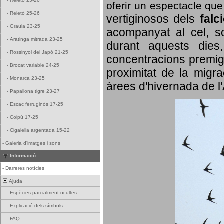
-
Reietó 25-26
oferir un espectacle qu
-
Reietó 25-26
vertiginosos dels
falc
-
Graula 23-25
acompanyat al cel, so
-
Aratinga mitrada 23-25
durant aquests dies
-
Rossinyol del Japó 21-25
concentracions premigr
-
Brocat variable 24-25
proximitat de la migra
-
Monarca 23-25
àrees d'hivernada de l
-
Papallona tigre 23-27
-
Escac ferruginós 17-25
-
Coipú 17-25
-
Cigalella argentada 15-22
-
Galeria d'imatges i sons
Informació
-
Darreres notícies
Ajuda
-
Espècies parcialment ocultes
-
Explicació dels símbols
-
FAQ