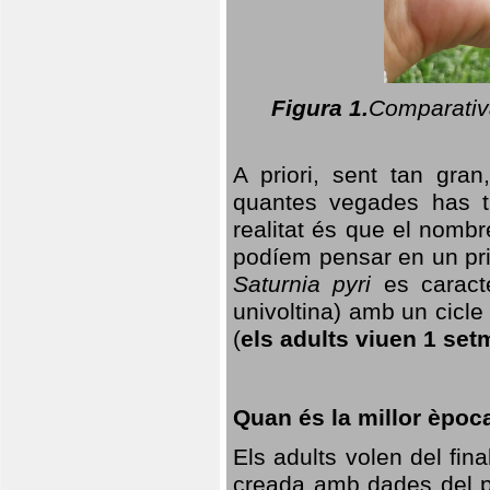
Figura 1.
Comparativa
A priori, sent tan gran
quantes vegades has t
realitat és que el nomb
podíem pensar en un princ
Saturnia pyri
es caracte
univoltina) amb un cicle 
(
els adults viuen 1 set
Quan és la millor èpoc
Els adults volen del fin
creada amb dades del po