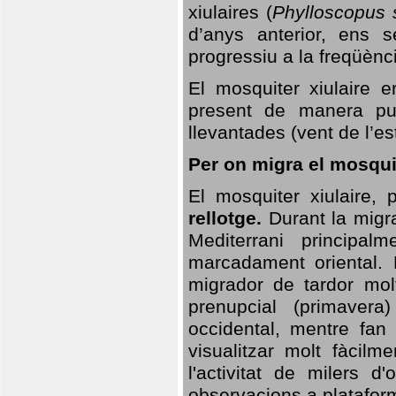
xiulaires (
Phylloscopus s
d’anys anterior, ens s
progressiu a la freqüènc
El mosquiter xiulaire 
present de manera pun
llevantades (vent de l’est
Per on migra el mosquit
El mosquiter xiulaire,
rellotge.
Durant la migra
Mediterrani principa
marcadament oriental. 
migrador de tardor molt
prenupcial (primavera
occidental, mentre fan 
visualitzar molt fàcilm
l'activitat de milers 
observacions a plataform