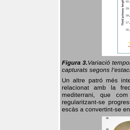
Figura 3.
Variació tempor
capturats segons l’estac
Un altre patró més in
relacionat amb la freq
mediterrani, que com
regularitzant-se progre
escàs a convertint-se en