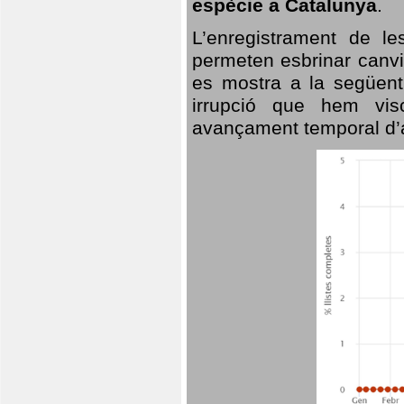
espècie a Catalunya
.
L’enregistrament de l
permeten esbrinar canvi
es mostra a la següent 
irrupció que hem vis
avançament temporal d’a