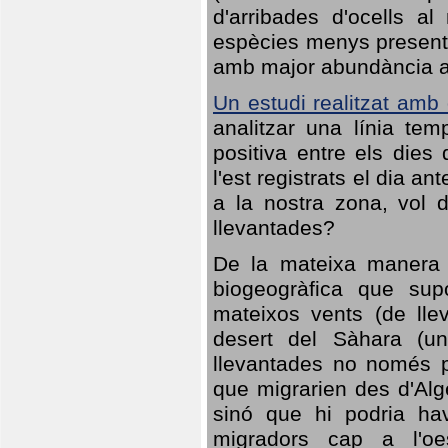
d'arribades d'ocells al
espècies menys presents
amb major abundància al 
Un estudi realitzat amb
analitzar una línia te
positiva entre els dies
l'est registrats el dia a
a la nostra zona, vol 
llevantades?
De la mateixa manera q
biogeogràfica que sup
mateixos vents (de lle
desert del Sàhara (un
llevantades no només po
que migrarien des d'Alg
sinó que hi podria ha
migradors cap a l'oe