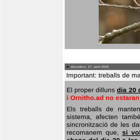
divendres, 17. abril 2026
Important: treballs de ma
El proper dilluns
dia 20 
i Ornitho.ad no estara
Els treballs de manten
sistema, afecten també 
sincronització de les da
recomanem que,
si vo