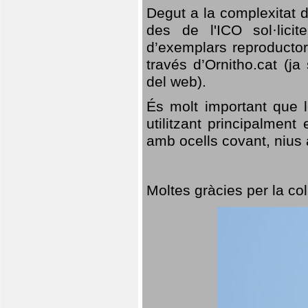
Degut a la complexitat d
des de l'ICO sol·lici
d’exemplars reproductor
través d’Ornitho.cat (ja
del web).
És molt important que 
utilitzant principalment
amb ocells covant, nius a
Moltes gràcies per la col