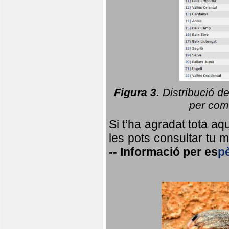
Figura 3.
Distribució d
per coma
Si t’ha agradat tota a
les pots consultar tu ma
--
Informació per
es
p