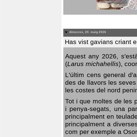
dimecres, 20. maig 2026
Has vist gavians criant 
Aquest any 2026, s'est
(
Larus michahellis
), coo
L'últim cens general d'a
des de llavors les seves
les costes del nord peni
Tot i que moltes de les p
i penya-segats, una par
principalment en teulad
principalment a diverses
com per exemple a Oso