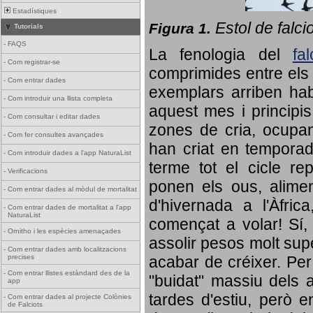
Estadístiques
Estol de falci
Figura 1.
Tutorials
-
FAQS
La fenologia del
fa
-
Com registrar-se
comprimides entre els o
-
Com entrar dades
exemplars arriben habi
-
Com introduir una llista completa
aquest mes i principis
-
Com consultar i editar dades
zones de cria, ocupan
-
Com fer consultes avançades
han criat en tempora
-
Com introduir dades a l'app NaturaList
terme tot el cicle rep
-
Verificacions
ponen els ous, alime
-
Com entrar dades al mòdul de mortalitat
d'hivernada a l'Àfric
-
Com entrar dades de mortalitat a l'app
NaturaList
començat a volar! Sí, 
-
Ornitho i les espècies amenaçades
assolir pesos molt supe
-
Com entrar dades amb localitzacions
precises
acabar de créixer. Per 
-
Com entrar llistes estàndard des de la
"buidat" massiu dels a
app
tardes d'estiu, però e
-
Com entrar dades al projecte Colònies
de Falciots