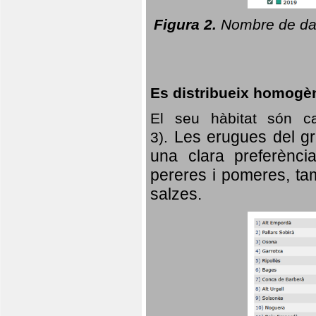
Figura 2.
Nombre de dad
Es distribueix homogè
El seu hàbitat són c
Les erugues del gr
3).
una clara preferència
pereres i pomeres, tam
salzes.