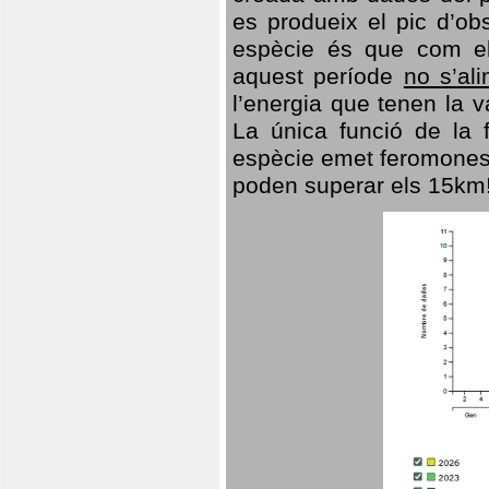
es produeix el pic d’ob
espècie és que com el
aquest període
no s’al
l’energia que tenen la 
La única funció de la f
espècie emet feromones
poden superar els 15km