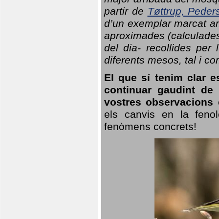
partir de
Tøttrup, Peder
d’un exemplar marcat am
aproximades (calculades
del dia- recollides per
diferents mesos, tal i c
El que sí tenim clar e
continuar gaudint de
vostres observacions 
els canvis en la fenol
fenòmens concrets!