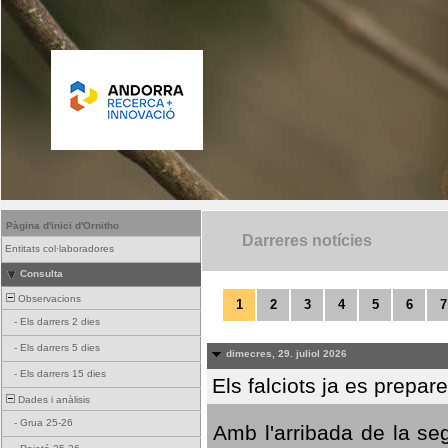
Pàgina d'inici d'Ornitho
Darreres notícies
Entitats col·laboradores
Consulta
Observacions
1
2
3
4
5
6
7
-
Els darrers 2 dies
-
Els darrers 5 dies
dimecres, 29. juliol 2026
-
Els darrers 15 dies
Els falciots ja es prepar
Dades i anàlisis
-
Grua 25-26
Amb l'arribada de la se