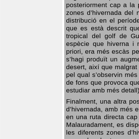
posteriorment cap a la p
zones d’hivernada del m
distribució en el perío
que es està descrit qu
tropical del golf de Gu
espècie que hiverna i m
priori, era més escàs p
s’hagi produït un augme
desert, així que malgra
pel qual s’observin més
de fons que provoca que
estudiar amb més detall)
Finalment, una altra po
d’hivernada, amb més e
en una ruta directa cap
Malauradament, es dispo
les diferents zones d’h