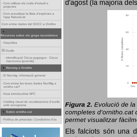
d'agost (la majoria del
-
Com utilitzar els codis d'estudi o
projectes
-
Com actualitzar la llista d'espècies a
l'app NaturaList
Com entrar dades del SOCC a Ornitho
Recursos sobre els grups taxonòmics
-
Orquídies
Ocells
-
Identificació Circus pygargus - Circus
macrourus (juvenils)
Nocmig a Ornitho
-
El Nocmig- informació general
-
Com entrar les teves dades NocMig a
ornitho.cat?
-
Guia introductòria NFC
-
Catàleg visual de vocalitzacions d'ocells
Figura 2.
Evolució de la
amb sonograma
completes d’ornitho.cat q
Sobre ornitho.cat
permet visualitzar fàcilm
-
Política de privacitat i Condicions d'ús
Els falciots són una 