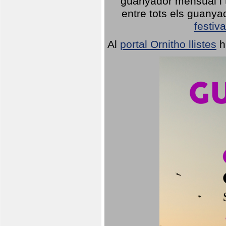
guanyador mensual i t
entre tots els guany
festiva
Al
portal Ornitho llistes
h