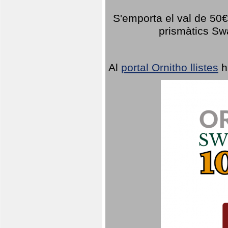
S'emporta el val de 50€ 
prismàtics Sw
Al
portal Ornitho llistes
h