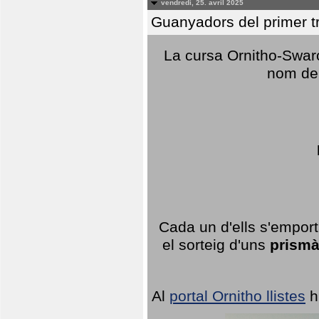
vendredi, 25. avril 2025
Guanyadors del primer t
La cursa Ornitho-Swaro
nom del
Cada un d'ells s'emport
el sorteig d'uns
prismà
Al
portal Ornitho llistes
h