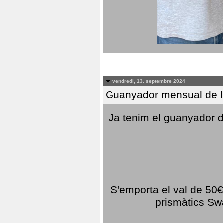
vendredi, 13. septembre 2024
Guanyador mensual de l
Ja tenim el guanyador d
S'emporta el val de 50€ 
prismàtics Sw