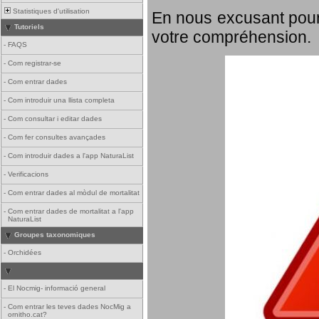
Statistiques d'utilisation
En nous excusant pour
Tutoriels
votre compréhension.
-
FAQS
-
Com registrar-se
-
Com entrar dades
-
Com introduir una llista completa
-
Com consultar i editar dades
-
Com fer consultes avançades
-
Com introduir dades a l'app NaturaList
-
Verificacions
-
Com entrar dades al mòdul de mortalitat
-
Com entrar dades de mortalitat a l'app
NaturaList
Groupes taxonomiques
-
Orchidées
-
El Nocmig- informació general
-
Com entrar les teves dades NocMig a
ornitho.cat?