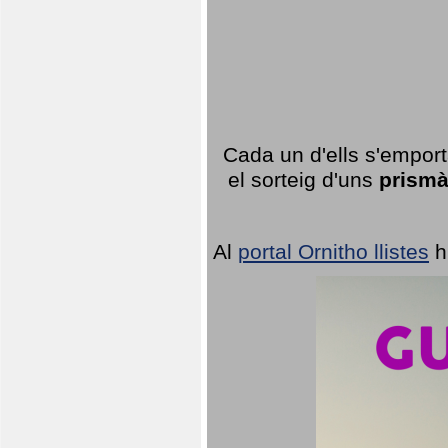
Cada un d'ells s'emport
el sorteig d'uns
prismà
Al
portal Ornitho llistes
h