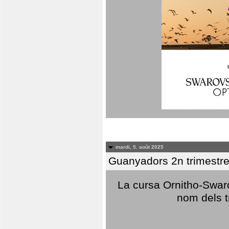
mardi, 5. août 2025
Guanyadors 2n trimestre
La cursa Ornitho-Swaro
nom dels t