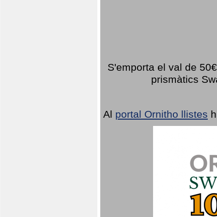
S'emporta el val de 50€ 
prismàtics Sw
Al
portal Ornitho llistes
h