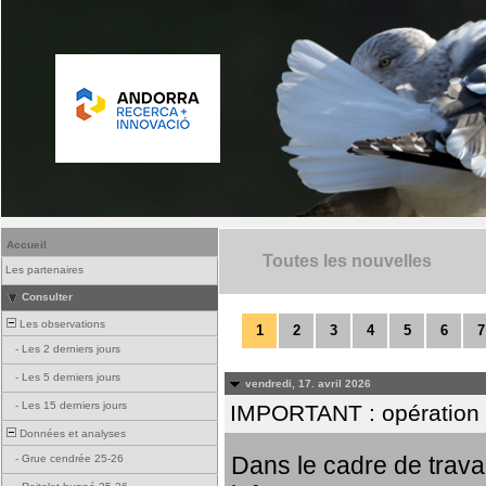
Accueil
Toutes les nouvelles
Les partenaires
Consulter
Les observations
1
2
3
4
5
6
7
-
Les 2 derniers jours
-
Les 5 derniers jours
vendredi, 17. avril 2026
-
Les 15 derniers jours
IMPORTANT : opération
Données et analyses
Dans le cadre de trav
-
Grue cendrée 25-26