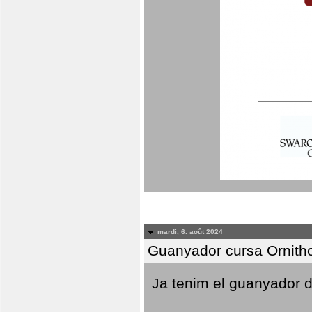
mardi, 6. août 2024
Guanyador cursa Ornith
Ja tenim el guanyador d