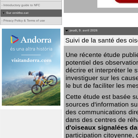
-
Introductory guide to NFC
Sur ornitho.cat
-
Privacy Policy & Terms of use
jeudi, 9. avril 2026
Suivi de la santé des oi
Une récente étude publi
potentiel des observation
décrire et interpréter le
investiguer sur les cause
le but de faciliter les m
Cette étude est basée su
sources d'information sur
des communications dire
dans des centres de réh
d'oiseaux signalées da
participation citoyenne,