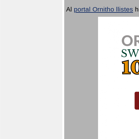
Al
portal Ornitho llistes
h