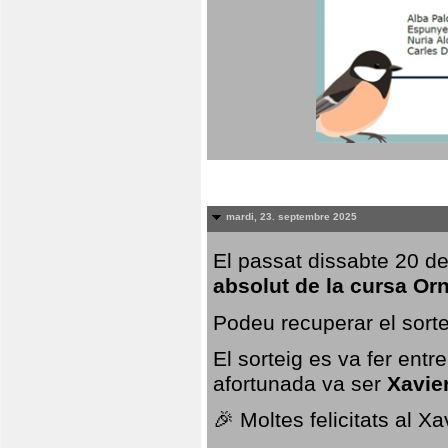
mardi, 23. septembre 2025
El passat dissabte 20 de
absolut de la cursa Or
Podeu recuperar el sorte
El sorteig es va fer ent
afortunada va ser
Xavie
🎉 Moltes felicitats al X