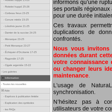
informons qu’une rupt
-
Roitelet huppé 25-26
-
Roitelet huppé 25-26
ses portails régionaux 
-
Corbeau freux 23-25
pour une durée initial
-
Conure mitrée 23-25
Ces travaux permett
-
Léiothrix jaune 21-25
duplications de donn
-
Damier de la succise 24-25
confrontés.
-
Monarque 23-25
-
Petit Monarque 23-27
Nous vous invitons
-
Échiquier d'Occitanie 17-25
données durant cette
-
Ragondin 17-25
votre connaissance d
-
Cigale argentée 15-22
ou changer leurs id
-
Les galeries
maintenance
.
Information
L’usage de NaturaL
-
Toutes les nouvelles
synchronisation.
Aide
-
Espèces à publication limitée
N’hésitez pas à com
-
Explication des symboles
utilisateurs de votre c
-
les FAQs