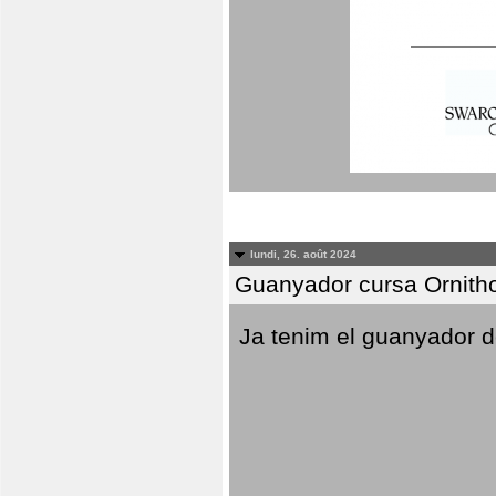
lundi, 26. août 2024
Guanyador cursa Ornitho
Ja tenim el guanyador d