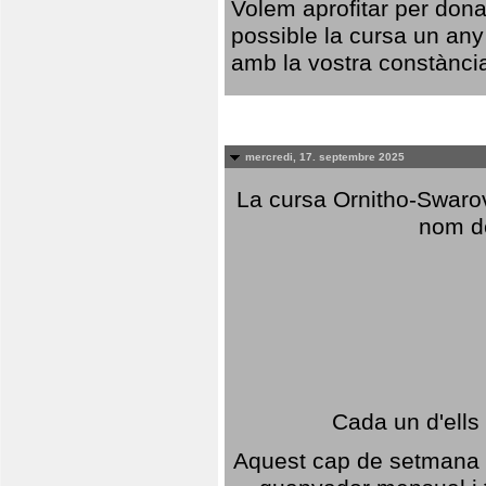
Volem aprofitar per dona
possible la cursa un any
amb la vostra constància,
mercredi, 17. septembre 2025
La cursa Ornitho-Swarovs
nom d
Cada un d'ells
Aquest cap de setmana 1