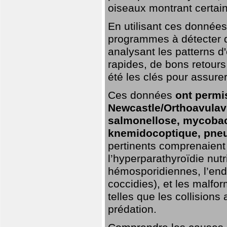
oiseaux montrant certai
En utilisant ces données,
programmes à détecter 
analysant les patterns d'
rapides, de bons retour
été les clés pour assurer
Ces données
ont permi
Newcastle/Orthoavulavi
salmonellose, mycobac
knemidocoptique, pneu
pertinents comprenaient 
l’hyperparathyroïdie nutri
hémosporidiennes, l’end
coccidies), et les malfo
telles que les collisions
prédation.