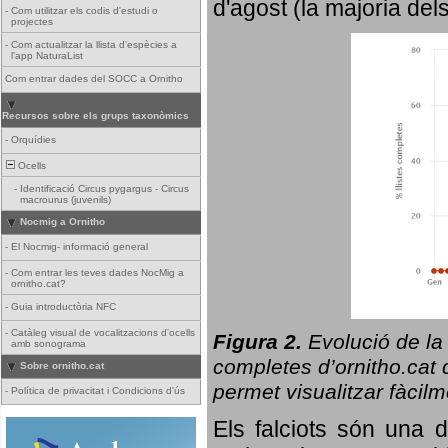
d'agost (la majoria del
-
Com utilitzar els codis d'estudi o
projectes
-
Com actualitzar la llista d'espècies a
l'app NaturaList
Com entrar dades del SOCC a Ornitho
Recursos sobre els grups taxonòmics
-
Orquídies
Ocells
-
Identificació Circus pygargus - Circus
macrourus (juvenils)
Nocmig a Ornitho
-
El Nocmig- informació general
-
Com entrar les teves dades NocMig a
ornitho.cat?
-
Guia introductòria NFC
-
Catàleg visual de vocalitzacions d'ocells
Figura 2.
Evolució de la
amb sonograma
completes d’ornitho.cat q
Sobre ornitho.cat
permet visualitzar fàcilm
-
Política de privacitat i Condicions d'ús
Els falciots són una 