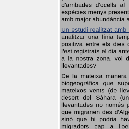
d'arribades d'ocells al
espècies menys presents
amb major abundància al 
Un estudi realitzat amb
analitzar una línia te
positiva entre els dies
l'est registrats el dia a
a la nostra zona, vol 
llevantades?
De la mateixa manera q
biogeogràfica que sup
mateixos vents (de lle
desert del Sàhara (un
llevantades no només po
que migrarien des d'Alg
sinó que hi podria ha
migradors cap a l'oe