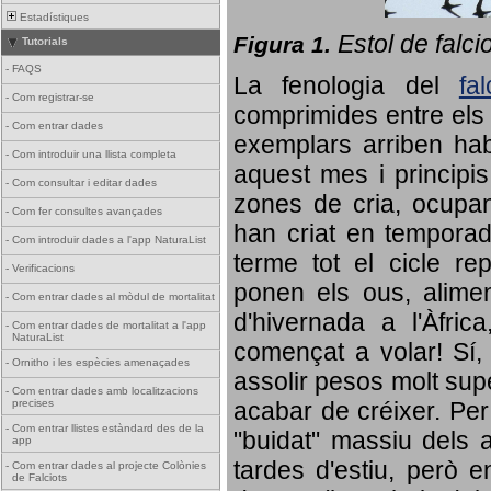
Estadístiques
Estol de falci
Figura 1.
Tutorials
-
FAQS
La fenologia del
fa
-
Com registrar-se
comprimides entre els o
-
Com entrar dades
exemplars arriben habi
-
Com introduir una llista completa
aquest mes i principis
-
Com consultar i editar dades
zones de cria, ocupan
-
Com fer consultes avançades
han criat en tempora
-
Com introduir dades a l'app NaturaList
terme tot el cicle rep
-
Verificacions
ponen els ous, alime
-
Com entrar dades al mòdul de mortalitat
d'hivernada a l'Àfric
-
Com entrar dades de mortalitat a l'app
NaturaList
començat a volar! Sí, 
-
Ornitho i les espècies amenaçades
assolir pesos molt supe
-
Com entrar dades amb localitzacions
precises
acabar de créixer. Per 
-
Com entrar llistes estàndard des de la
"buidat" massiu dels a
app
tardes d'estiu, però e
-
Com entrar dades al projecte Colònies
de Falciots