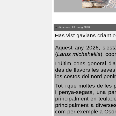
dimecres, 20. maig 2026
Has vist gavians criant 
Aquest any 2026, s'est
(
Larus michahellis
), coo
L'últim cens general d'a
des de llavors les seves
les costes del nord peni
Tot i que moltes de les p
i penya-segats, una par
principalment en teulad
principalment a diverses
com per exemple a Oso