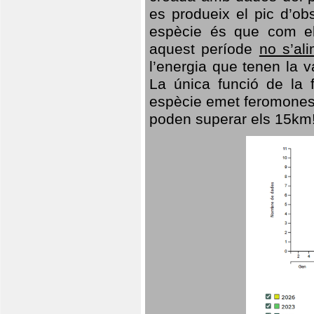
es produeix el pic d’ob
espècie és que com el
aquest període
no s’al
l’energia que tenen la 
La única funció de la f
espècie emet feromones
poden superar els 15km