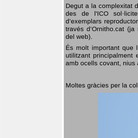
Degut a la complexitat d
des de l'ICO sol·lici
d’exemplars reproductor
través d’Ornitho.cat (ja
del web).
És molt important que 
utilitzant principalment
amb ocells covant, nius a
Moltes gràcies per la col