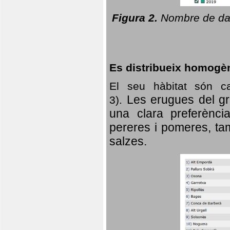
Figura 2.
Nombre de dad
Es distribueix homogè
El seu hàbitat són c
Les erugues del gr
3).
una clara preferència
pereres i pomeres, tam
salzes.