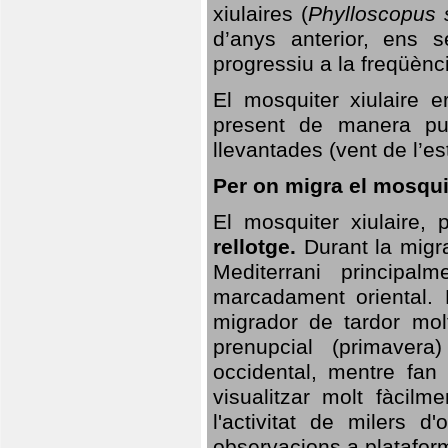
xiulaires (
Phylloscopus s
d’anys anterior, ens s
progressiu a la freqüènc
El mosquiter xiulaire 
present de manera pun
llevantades (vent de l’est
Per on migra el mosquit
El mosquiter xiulaire,
rellotge.
Durant la migra
Mediterrani principa
marcadament oriental. 
migrador de tardor molt
prenupcial (primavera
occidental, mentre fan 
visualitzar molt fàcilm
l'activitat de milers 
observacions a plataform