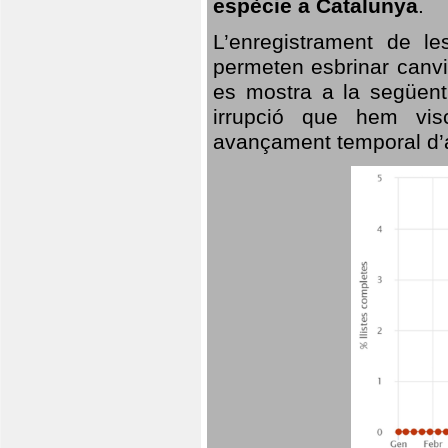
espècie a Catalunya
.
L’enregistrament de l
permeten esbrinar canvi
es mostra a la següent 
irrupció que hem vis
avançament temporal d’a