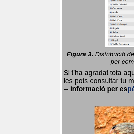
Figura 3.
Distribució d
per coma
Si t’ha agradat tota a
les pots consultar tu ma
--
Informació per
es
p