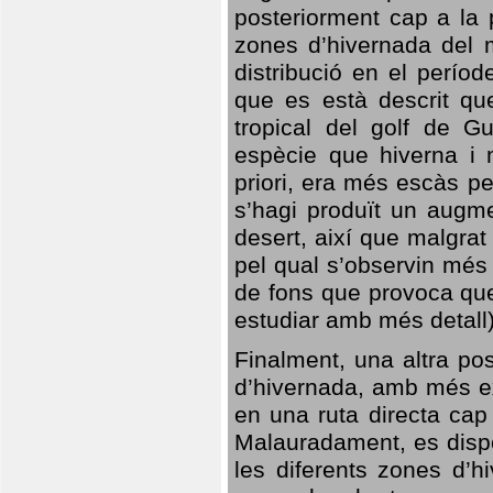
posteriorment cap a la p
zones d’hivernada del m
distribució en el perío
que es està descrit qu
tropical del golf de Gu
espècie que hiverna i m
priori, era més escàs p
s’hagi produït un augme
desert, així que malgra
pel qual s’observin més
de fons que provoca que
estudiar amb més detall)
Finalment, una altra po
d’hivernada, amb més e
en una ruta directa cap
Malauradament, es dispo
les diferents zones d’h