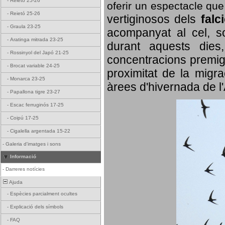
-
Reietó 25-26
oferir un espectacle qu
-
Reietó 25-26
vertiginosos dels
falc
-
Graula 23-25
acompanyat al cel, so
-
Aratinga mitrada 23-25
durant aquests dies
-
Rossinyol del Japó 21-25
concentracions premigr
-
Brocat variable 24-25
proximitat de la migra
-
Monarca 23-25
àrees d'hivernada de l
-
Papallona tigre 23-27
-
Escac ferruginós 17-25
-
Coipú 17-25
-
Cigalella argentada 15-22
-
Galeria d'imatges i sons
Informació
-
Darreres notícies
Ajuda
-
Espècies parcialment ocultes
-
Explicació dels símbols
-
FAQ