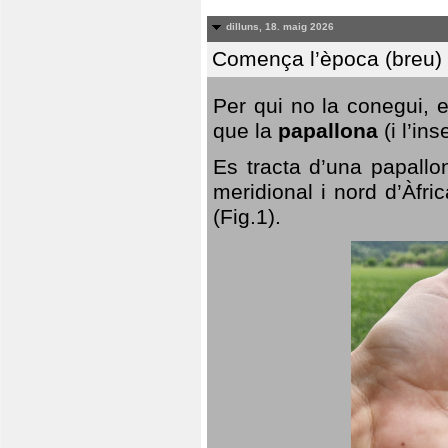
dilluns, 18. maig 2026
Comença l’època (breu) d
Per qui no la conegui, 
que la
papallona
(i l’in
Es tracta d’una papallo
meridional i nord d’Àfri
(Fig.1).