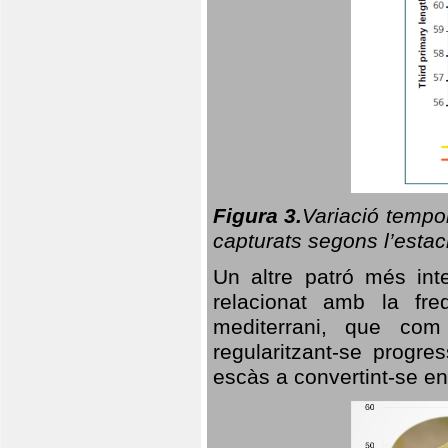
Figura 3.
Variació tempor
capturats segons l’estac
Un altre patró més in
relacionat amb la freq
mediterrani, que com
regularitzant-se progre
escàs a convertint-se en