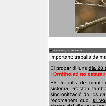
divendres, 17. abril 2026
Important: treballs de ma
El proper dilluns
dia 20 
i Ornitho.ad no estara
Els treballs de manten
sistema, afecten també 
sincronització de les da
recomanem que,
si vo