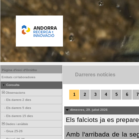
Pàgina d'inici d'Ornitho
Darreres notícies
Entitats col·laboradores
Consulta
Observacions
1
2
3
4
5
6
7
-
Els darrers 2 dies
-
Els darrers 5 dies
dimecres, 29. juliol 2026
-
Els darrers 15 dies
Els falciots ja es prepar
Dades i anàlisis
-
Grua 25-26
Amb l'arribada de la se