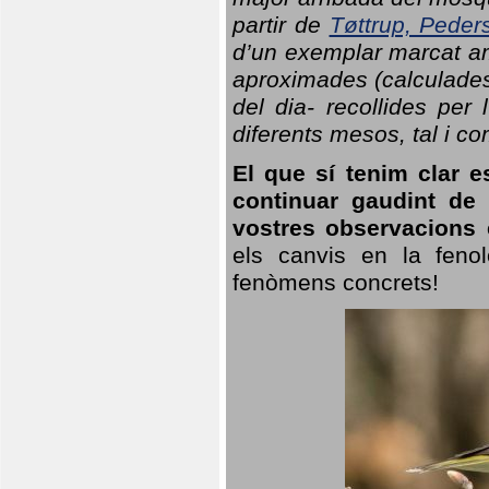
partir de
Tøttrup, Peder
d’un exemplar marcat am
aproximades (calculades
del dia- recollides per
diferents mesos, tal i c
El que sí tenim clar e
continuar gaudint de
vostres observacions 
els canvis en la fenol
fenòmens concrets!