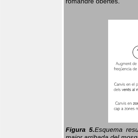
romandre obertes.
Figura 5.
Esquema resu
major arribada del mosqu