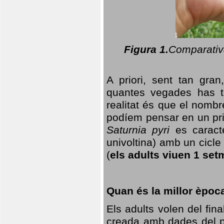
Figura 1.
Comparativa
A priori, sent tan gran
quantes vegades has t
realitat és que el nomb
podíem pensar en un princ
Saturnia pyri
es caracte
univoltina) amb un cicle 
(
els adults viuen 1 set
Quan és la millor èpoc
Els adults volen del fin
creada amb dades del po