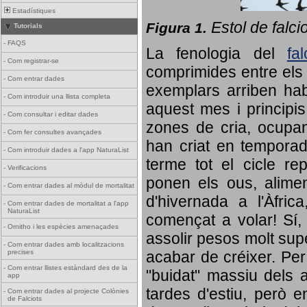
Estadístiques
Estol de falci
Figura 1.
Tutorials
-
FAQS
La fenologia del
fa
-
Com registrar-se
comprimides entre els o
-
Com entrar dades
exemplars arriben habi
-
Com introduir una llista completa
aquest mes i principis
-
Com consultar i editar dades
zones de cria, ocupan
-
Com fer consultes avançades
han criat en tempora
-
Com introduir dades a l'app NaturaList
terme tot el cicle rep
-
Verificacions
ponen els ous, alime
-
Com entrar dades al mòdul de mortalitat
d'hivernada a l'Àfric
-
Com entrar dades de mortalitat a l'app
NaturaList
començat a volar! Sí, 
-
Ornitho i les espècies amenaçades
assolir pesos molt supe
-
Com entrar dades amb localitzacions
precises
acabar de créixer. Per 
-
Com entrar llistes estàndard des de la
"buidat" massiu dels a
app
tardes d'estiu, però e
-
Com entrar dades al projecte Colònies
de Falciots