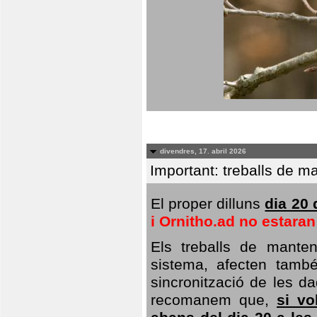
divendres, 17. abril 2026
Important: treballs de ma
El proper dilluns
dia 20 
i Ornitho.ad no estara
Els treballs de manten
sistema, afecten també 
sincronització de les da
recomanem que,
si vo