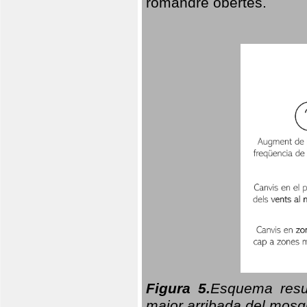
romandre obertes.
Figura 5.
Esquema resu
major arribada del mosqu