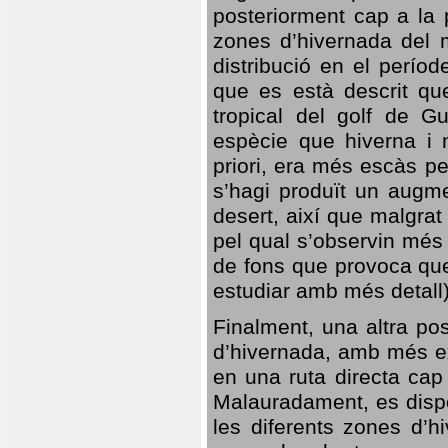
posteriorment cap a la p
zones d’hivernada del m
distribució en el perío
que es està descrit qu
tropical del golf de Gu
espècie que hiverna i m
priori, era més escàs p
s’hagi produït un augme
desert, així que malgra
pel qual s’observin més
de fons que provoca que
estudiar amb més detall)
Finalment, una altra po
d’hivernada, amb més e
en una ruta directa cap
Malauradament, es dispo
les diferents zones d’h