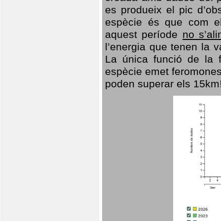
es produeix el pic d’ob
espècie és que com el
aquest període
no s’al
l’energia que tenen la 
La única funció de la f
espècie emet feromones
poden superar els 15km