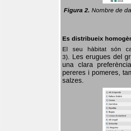
Figura 2.
Nombre de dad
Es distribueix homogè
El seu hàbitat són c
Les erugues del gr
3).
una clara preferència
pereres i pomeres, tam
salzes.