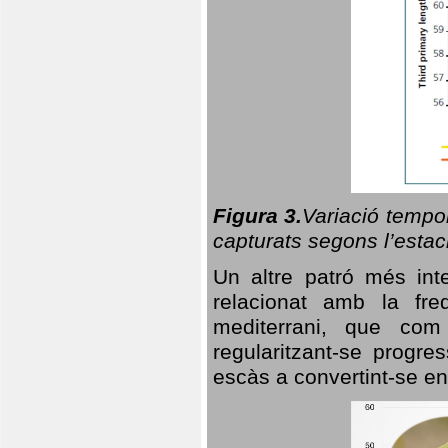
Figura 3.
Variació tempor
capturats segons l’estac
Un altre patró més in
relacionat amb la freq
mediterrani, que com
regularitzant-se progre
escàs a convertint-se en