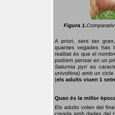
Figura 1.
Comparativa
A priori, sent tan gran
quantes vegades has t
realitat és que el nomb
podíem pensar en un princ
Saturnia pyri
es caracte
univoltina) amb un cicle 
(
els adults viuen 1 set
Quan és la millor èpoc
Els adults volen del fin
creada amb dades del po