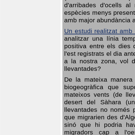
d'arribades d'ocells al
espècies menys presents
amb major abundància al 
Un estudi realitzat amb
analitzar una línia te
positiva entre els dies
l'est registrats el dia a
a la nostra zona, vol 
llevantades?
De la mateixa manera q
biogeogràfica que sup
mateixos vents (de lle
desert del Sàhara (un
llevantades no només po
que migrarien des d'Alg
sinó que hi podria ha
migradors cap a l'oe