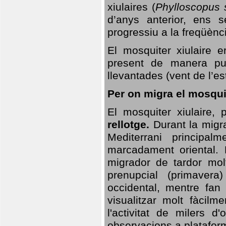
xiulaires (
Phylloscopus s
d’anys anterior, ens s
progressiu a la freqüènc
El mosquiter xiulaire 
present de manera pun
llevantades (vent de l’est
Per on migra el mosquit
El mosquiter xiulaire,
rellotge.
Durant la migra
Mediterrani principa
marcadament oriental. 
migrador de tardor molt
prenupcial (primavera
occidental, mentre fan 
visualitzar molt fàcilm
l'activitat de milers 
observacions a plataform