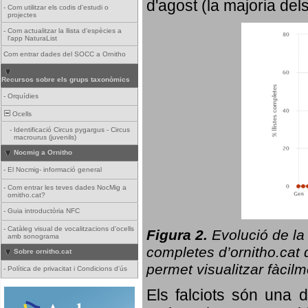
d'agost (la majoria del
-
Com utilitzar els codis d'estudi o
projectes
-
Com actualitzar la llista d'espècies a
l'app NaturaList
Com entrar dades del SOCC a Ornitho
Recursos sobre els grups taxonòmics
-
Orquídies
Ocells
-
Identificació Circus pygargus - Circus
macrourus (juvenils)
Nocmig a Ornitho
-
El Nocmig- informació general
-
Com entrar les teves dades NocMig a
ornitho.cat?
-
Guia introductòria NFC
-
Catàleg visual de vocalitzacions d'ocells
Figura 2.
Evolució de la
amb sonograma
completes d’ornitho.cat q
Sobre ornitho.cat
permet visualitzar fàcilm
-
Política de privacitat i Condicions d'ús
Els falciots són una 