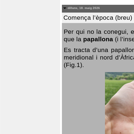
dilluns, 18. maig 2026
Comença l’època (breu) d
Per qui no la conegui, 
que la
papallona
(i l’in
Es tracta d’una papallo
meridional i nord d’Àfri
(Fig.1).