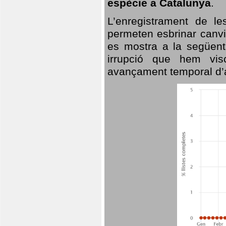
espècie a Catalunya
.
L’enregistrament de l
permeten esbrinar canvi
es mostra a la següent 
irrupció que hem vis
avançament temporal d’a