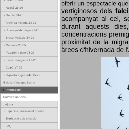
-
Reietó 25-26
oferir un espectacle qu
-
Reietó 25-26
vertiginosos dels
falc
-
Graula 23-25
acompanyat al cel, so
-
Aratinga mitrada 23-25
durant aquests dies
-
Rossinyol del Japó 21-25
concentracions premigr
-
Brocat variable 24-25
proximitat de la migra
-
Monarca 23-25
àrees d'hivernada de l
-
Papallona tigre 23-27
-
Escac ferruginós 17-25
-
Coipú 17-25
-
Cigalella argentada 15-22
-
Galeria d'imatges i sons
Informació
-
Darreres notícies
Ajuda
-
Espècies parcialment ocultes
-
Explicació dels símbols
-
FAQ