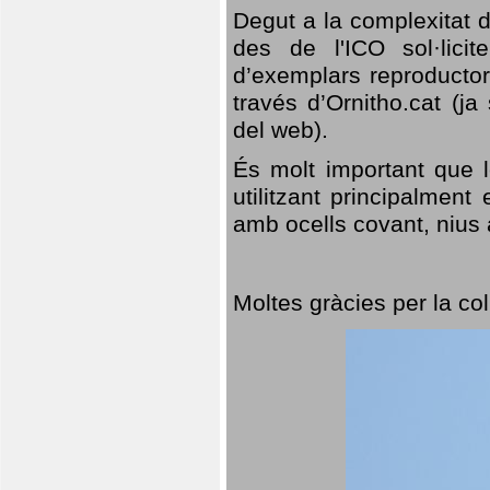
Degut a la complexitat d
des de l'ICO sol·lici
d’exemplars reproductor
través d’Ornitho.cat (ja
del web).
És molt important que 
utilitzant principalment
amb ocells covant, nius a
Moltes gràcies per la col