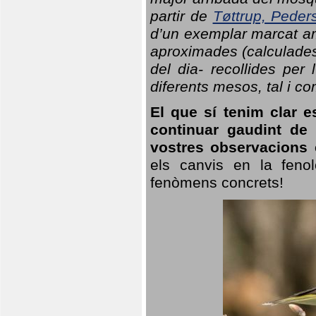
partir de
Tøttrup, Peder
d’un exemplar marcat am
aproximades (calculades
del dia- recollides per
diferents mesos, tal i c
El que sí tenim clar e
continuar gaudint de
vostres observacions 
els canvis en la fenol
fenòmens concrets!