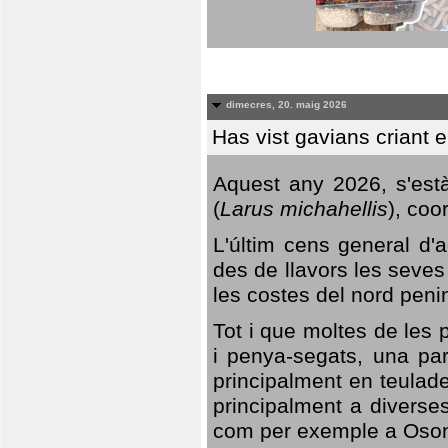
dimecres, 20. maig 2026
Has vist gavians criant 
Aquest any 2026, s'est
(
Larus michahellis
), coo
L'últim cens general d'a
des de llavors les seves
les costes del nord peni
Tot i que moltes de les p
i penya-segats, una par
principalment en teulad
principalment a diverses
com per exemple a Oso