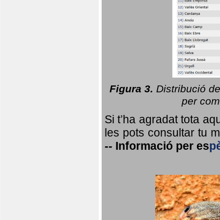
Figura 3.
Distribució d
per coma
Si t’ha agradat tota a
les pots consultar tu ma
--
Informació per
es
p