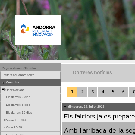
Pàgina d'inici d'Ornitho
Darreres notícies
Entitats col·laboradores
Consulta
Observacions
1
2
3
4
5
6
7
-
Els darrers 2 dies
-
Els darrers 5 dies
dimecres, 29. juliol 2026
-
Els darrers 15 dies
Els falciots ja es prepar
Dades i anàlisis
-
Grua 25-26
Amb l'arribada de la se