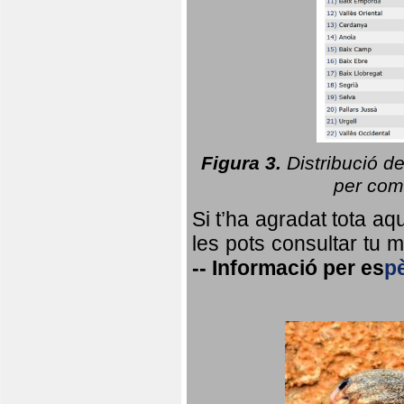
Figura 3.
Distribució d
per coma
Si t’ha agradat tota a
les pots consultar tu ma
--
Informació per
es
p