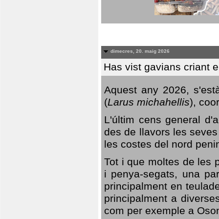
dimecres, 20. maig 2026
Has vist gavians criant 
Aquest any 2026, s'est
(
Larus michahellis
), coo
L'últim cens general d'a
des de llavors les seves
les costes del nord peni
Tot i que moltes de les p
i penya-segats, una par
principalment en teulad
principalment a diverses
com per exemple a Oso