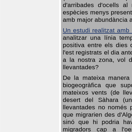
d'arribades d'ocells al
espècies menys presents
amb major abundància al 
Un estudi realitzat amb
analitzar una línia te
positiva entre els dies
l'est registrats el dia a
a la nostra zona, vol 
llevantades?
De la mateixa manera q
biogeogràfica que sup
mateixos vents (de lle
desert del Sàhara (un
llevantades no només po
que migrarien des d'Alg
sinó que hi podria ha
migradors cap a l'oe