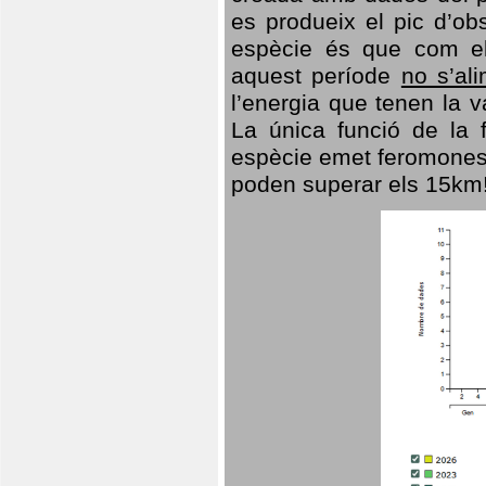
es produeix el pic d’ob
espècie és que com el
aquest període
no s’al
l’energia que tenen la 
La única funció de la f
espècie emet feromones
poden superar els 15km