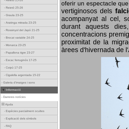
-
Reietó 25-26
oferir un espectacle qu
-
Reietó 25-26
vertiginosos dels
falc
-
Graula 23-25
acompanyat al cel, so
-
Aratinga mitrada 23-25
durant aquests dies
-
Rossinyol del Japó 21-25
concentracions premigr
-
Brocat variable 24-25
proximitat de la migra
-
Monarca 23-25
àrees d'hivernada de l
-
Papallona tigre 23-27
-
Escac ferruginós 17-25
-
Coipú 17-25
-
Cigalella argentada 15-22
-
Galeria d'imatges i sons
Informació
-
Darreres notícies
Ajuda
-
Espècies parcialment ocultes
-
Explicació dels símbols
-
FAQ