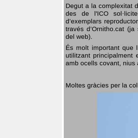
Degut a la complexitat d
des de l'ICO sol·lici
d’exemplars reproductor
través d’Ornitho.cat (ja
del web).
És molt important que 
utilitzant principalment
amb ocells covant, nius a
Moltes gràcies per la col