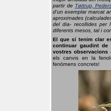
partir de
Tøttrup, Peder
d’un exemplar marcat am
aproximades (calculades
del dia- recollides per
diferents mesos, tal i c
El que sí tenim clar e
continuar gaudint de
vostres observacions 
els canvis en la fenol
fenòmens concrets!