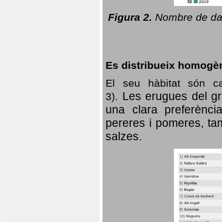
Figura 2.
Nombre de dad
Es distribueix homogè
El seu hàbitat són c
Les erugues del gr
3).
una clara preferència
pereres i pomeres, tam
salzes.