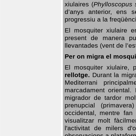
xiulaires (
Phylloscopus s
d’anys anterior, ens s
progressiu a la freqüènc
El mosquiter xiulaire 
present de manera pun
llevantades (vent de l’est
Per on migra el mosquit
El mosquiter xiulaire,
rellotge.
Durant la migra
Mediterrani principa
marcadament oriental. 
migrador de tardor molt
prenupcial (primavera
occidental, mentre fan 
visualitzar molt fàcilm
l'activitat de milers 
observacions a plataform