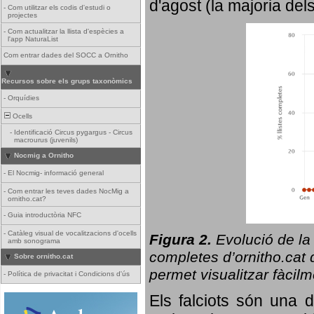
d'agost (la majoria del
-
Com utilitzar els codis d'estudi o
projectes
-
Com actualitzar la llista d'espècies a
l'app NaturaList
Com entrar dades del SOCC a Ornitho
Recursos sobre els grups taxonòmics
-
Orquídies
Ocells
-
Identificació Circus pygargus - Circus
macrourus (juvenils)
Nocmig a Ornitho
-
El Nocmig- informació general
-
Com entrar les teves dades NocMig a
ornitho.cat?
-
Guia introductòria NFC
-
Catàleg visual de vocalitzacions d'ocells
Figura 2.
Evolució de la
amb sonograma
completes d’ornitho.cat q
Sobre ornitho.cat
permet visualitzar fàcilm
-
Política de privacitat i Condicions d'ús
Els falciots són una 