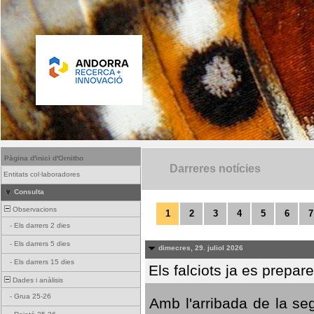
Pàgina d'inici d'Ornitho
Darreres notícies
Entitats col·laboradores
Consulta
Observacions
1
2
3
4
5
6
7
-
Els darrers 2 dies
-
Els darrers 5 dies
dimecres, 29. juliol 2026
-
Els darrers 15 dies
Els falciots ja es prepar
Dades i anàlisis
-
Grua 25-26
Amb l'arribada de la se