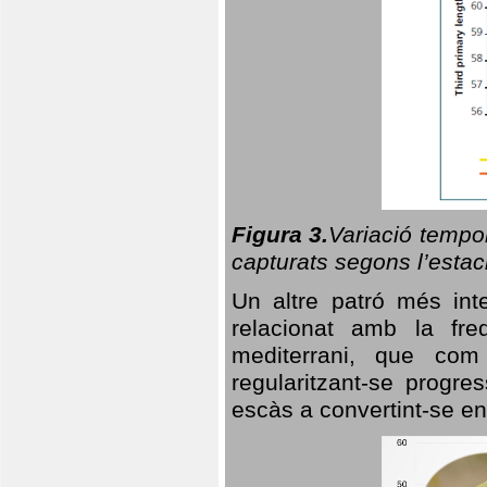
Figura 3.
Variació tempor
capturats segons l’estac
Un altre patró més in
relacionat amb la freq
mediterrani, que com
regularitzant-se progre
escàs a convertint-se en