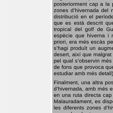
posteriorment cap a la p
zones d’hivernada del m
distribució en el perío
que es està descrit qu
tropical del golf de Gu
espècie que hiverna i m
priori, era més escàs p
s’hagi produït un augme
desert, així que malgra
pel qual s’observin més
de fons que provoca que
estudiar amb més detall)
Finalment, una altra po
d’hivernada, amb més e
en una ruta directa cap
Malauradament, es dispo
les diferents zones d’h