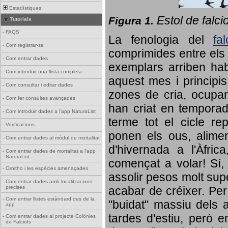
Estadístiques
Estol de falci
Figura 1.
Tutorials
-
FAQS
La fenologia del
fa
-
Com registrar-se
comprimides entre els o
-
Com entrar dades
exemplars arriben habi
-
Com introduir una llista completa
aquest mes i principis
-
Com consultar i editar dades
zones de cria, ocupan
-
Com fer consultes avançades
han criat en tempora
-
Com introduir dades a l'app NaturaList
terme tot el cicle rep
-
Verificacions
ponen els ous, alime
-
Com entrar dades al mòdul de mortalitat
d'hivernada a l'Àfric
-
Com entrar dades de mortalitat a l'app
NaturaList
començat a volar! Sí, 
-
Ornitho i les espècies amenaçades
assolir pesos molt supe
-
Com entrar dades amb localitzacions
precises
acabar de créixer. Per 
-
Com entrar llistes estàndard des de la
"buidat" massiu dels a
app
tardes d'estiu, però e
-
Com entrar dades al projecte Colònies
de Falciots