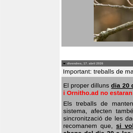
divendres, 17. abril 2026
Important: treballs de ma
El proper dilluns
dia 20 
i Ornitho.ad no estara
Els treballs de manten
sistema, afecten també 
sincronització de les da
recomanem que,
si vo