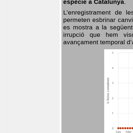
espècie a Catalunya
.
L’enregistrament de l
permeten esbrinar canvi
es mostra a la següent 
irrupció que hem vis
avançament temporal d’a