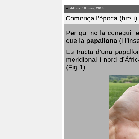
dilluns, 18. maig 2026
Comença l’època (breu) d
Per qui no la conegui, 
que la
papallona
(i l’in
Es tracta d’una papallo
meridional i nord d’Àfri
(Fig.1).