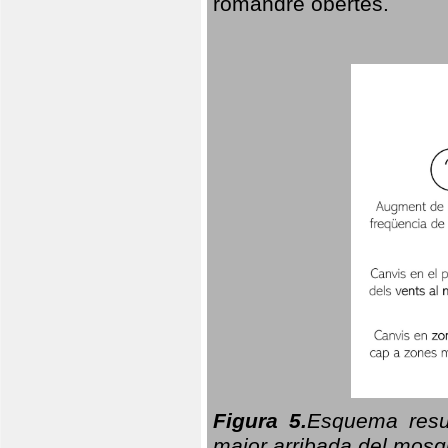
romandre obertes.
Figura 5.
Esquema resu
major arribada del mosqu