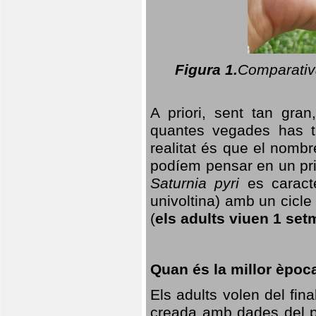
Figura 1.
Comparativa
A priori, sent tan gran
quantes vegades has t
realitat és que el nomb
podíem pensar en un princ
Saturnia pyri
es caracte
univoltina) amb un cicle 
(
els adults viuen 1 set
Quan és la millor èpoc
Els adults volen del fin
creada amb dades del po