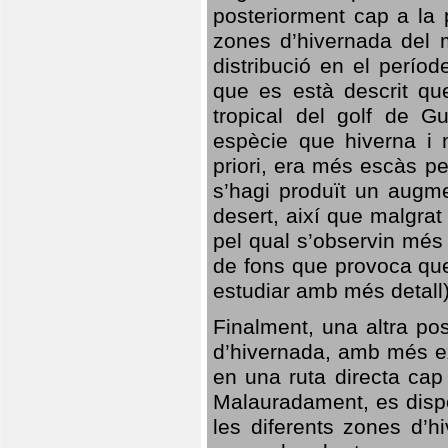
posteriorment cap a la p
zones d’hivernada del m
distribució en el perío
que es està descrit qu
tropical del golf de Gu
espècie que hiverna i m
priori, era més escàs p
s’hagi produït un augme
desert, així que malgra
pel qual s’observin més
de fons que provoca que
estudiar amb més detall)
Finalment, una altra po
d’hivernada, amb més e
en una ruta directa cap
Malauradament, es dispo
les diferents zones d’h