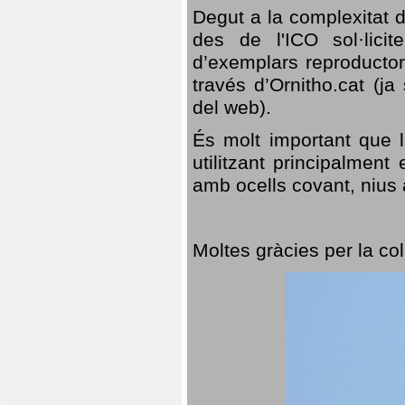
Degut a la complexitat d
des de l'ICO sol·lici
d’exemplars reproductor
través d’Ornitho.cat (ja
del web).
És molt important que 
utilitzant principalment
amb ocells covant, nius a
Moltes gràcies per la col