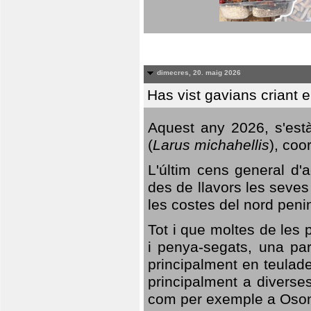
dimecres, 20. maig 2026
Has vist gavians criant 
Aquest any 2026, s'est
(
Larus michahellis
), coo
L'últim cens general d'a
des de llavors les seves
les costes del nord peni
Tot i que moltes de les p
i penya-segats, una par
principalment en teulad
principalment a diverses
com per exemple a Oso