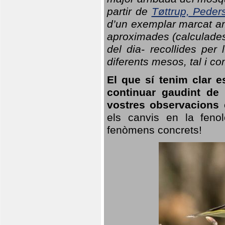
partir de
Tøttrup, Peder
d’un exemplar marcat am
aproximades (calculades
del dia- recollides per
diferents mesos, tal i c
El que sí tenim clar e
continuar gaudint de
vostres observacions 
els canvis en la fenol
fenòmens concrets!