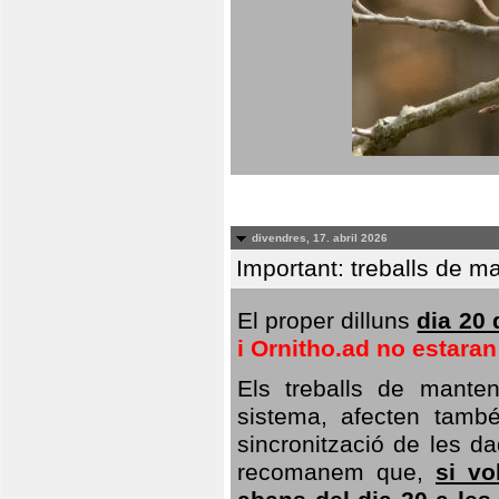
divendres, 17. abril 2026
Important: treballs de ma
El proper dilluns
dia 20 
i Ornitho.ad no estara
Els treballs de manten
sistema, afecten també 
sincronització de les da
recomanem que,
si vo