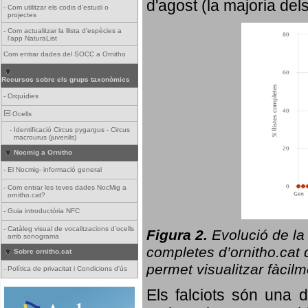
d'agost (la majoria del
-
Com utilitzar els codis d'estudi o
projectes
-
Com actualitzar la llista d'espècies a
l'app NaturaList
Com entrar dades del SOCC a Ornitho
Recursos sobre els grups taxonòmics
-
Orquídies
Ocells
-
Identificació Circus pygargus - Circus
macrourus (juvenils)
Nocmig a Ornitho
-
El Nocmig- informació general
-
Com entrar les teves dades NocMig a
ornitho.cat?
-
Guia introductòria NFC
-
Catàleg visual de vocalitzacions d'ocells
Figura 2.
Evolució de la
amb sonograma
completes d’ornitho.cat q
Sobre ornitho.cat
permet visualitzar fàcilm
-
Política de privacitat i Condicions d'ús
Els falciots són una 