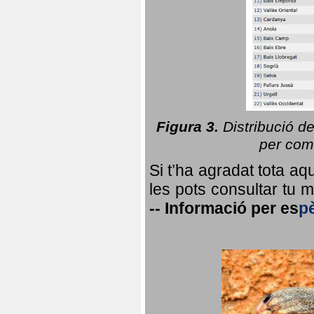
Figura 3.
Distribució d
per coma
Si t’ha agradat tota a
les pots consultar tu ma
--
Informació per
es
p