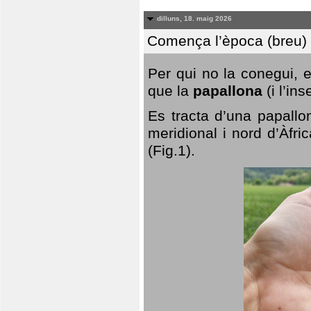
dilluns, 18. maig 2026
Comença l’època (breu) d
Per qui no la conegui, 
que la
papallona
(i l’in
Es tracta d’una papallo
meridional i nord d’Àfri
(Fig.1).