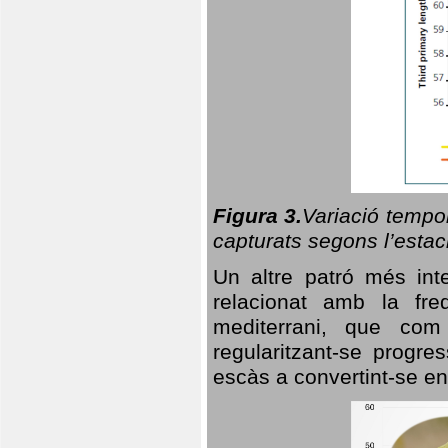
Figura 3.
Variació tempor
capturats segons l’estac
Un altre patró més in
relacionat amb la freq
mediterrani, que com
regularitzant-se progre
escàs a convertint-se en