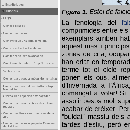
Estadístiques
Estol de falci
Figura 1.
Tutorials
-
FAQS
La fenologia del
fa
-
Com registrar-se
comprimides entre els o
-
Com entrar dades
exemplars arriben habi
-
Com introduir una llista completa
aquest mes i principis
-
Com consultar i editar dades
zones de cria, ocupan
-
Com fer consultes avançades
han criat en tempora
-
Com introduir dades a l'app NaturaList
terme tot el cicle rep
-
Verificacions
ponen els ous, alime
-
Com entrar dades al mòdul de mortalitat
d'hivernada a l'Àfric
-
Com entrar dades de mortalitat a l'app
NaturaList
començat a volar! Sí, 
-
Ornitho i les espècies amenaçades
assolir pesos molt supe
-
Com entrar dades amb localitzacions
precises
acabar de créixer. Per 
-
Com entrar llistes estàndard des de la
"buidat" massiu dels a
app
tardes d'estiu, però e
-
Com entrar dades al projecte Colònies
de Falciots