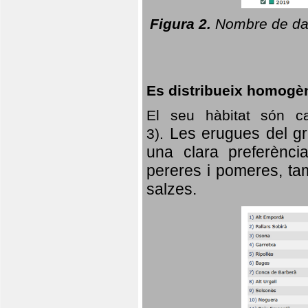
Figura 2.
Nombre de dad
Es distribueix homogè
El seu hàbitat són c
Les erugues del gr
3).
una clara preferència
pereres i pomeres, tam
salzes.