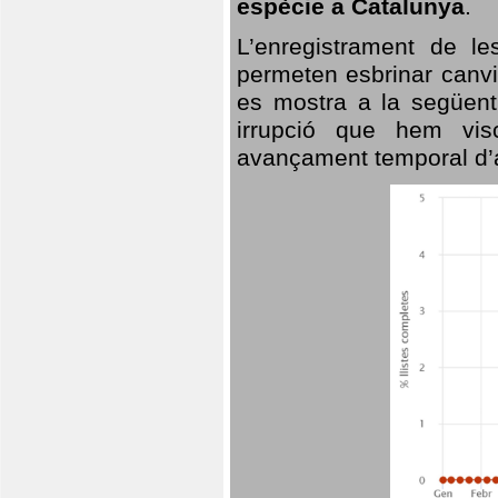
espècie a Catalunya
.
L’enregistrament de l
permeten esbrinar canvi
es mostra a la següent 
irrupció que hem vis
avançament temporal d’a