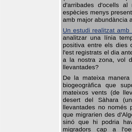
d'arribades d'ocells al
espècies menys presents
amb major abundància al 
Un estudi realitzat amb
analitzar una línia te
positiva entre els dies
l'est registrats el dia a
a la nostra zona, vol 
llevantades?
De la mateixa manera q
biogeogràfica que sup
mateixos vents (de lle
desert del Sàhara (un
llevantades no només po
que migrarien des d'Alg
sinó que hi podria ha
migradors cap a l'oe