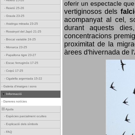
-
Reietó 25-26
oferir un espectacle qu
-
Reietó 25-26
vertiginosos dels
falc
-
Graula 23-25
acompanyat al cel, so
-
Aratinga mitrada 23-25
durant aquests dies
-
Rossinyol del Japó 21-25
concentracions premigr
-
Brocat variable 24-25
proximitat de la migra
-
Monarca 23-25
àrees d'hivernada de l
-
Papallona tigre 23-27
-
Escac ferruginós 17-25
-
Coipú 17-25
-
Cigalella argentada 15-22
-
Galeria d'imatges i sons
Informació
-
Darreres notícies
Ajuda
-
Espècies parcialment ocultes
-
Explicació dels símbols
-
FAQ