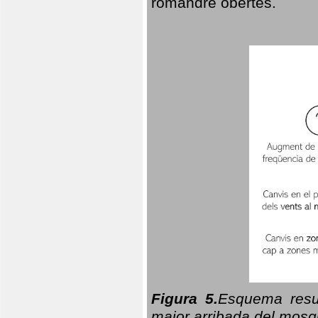
romandre obertes.
Figura 5.
Esquema resu
major arribada del mosqu