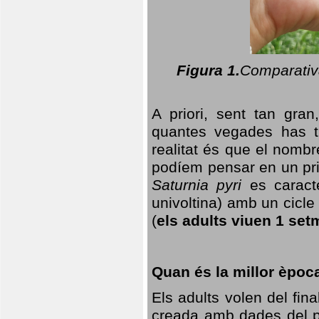
Figura 1.
Comparativa
A priori, sent tan gran
quantes vegades has t
realitat és que el nomb
podíem pensar en un princ
Saturnia pyri
es caracte
univoltina) amb un cicle 
(
els adults viuen 1 set
Quan és la millor èpoc
Els adults volen del fin
creada amb dades del po