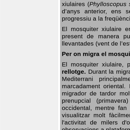
xiulaires (
Phylloscopus s
d’anys anterior, ens s
progressiu a la freqüènc
El mosquiter xiulaire 
present de manera pun
llevantades (vent de l’est
Per on migra el mosquit
El mosquiter xiulaire,
rellotge.
Durant la migra
Mediterrani principa
marcadament oriental. 
migrador de tardor molt
prenupcial (primavera
occidental, mentre fan 
visualitzar molt fàcilm
l'activitat de milers 
observacions a plataform