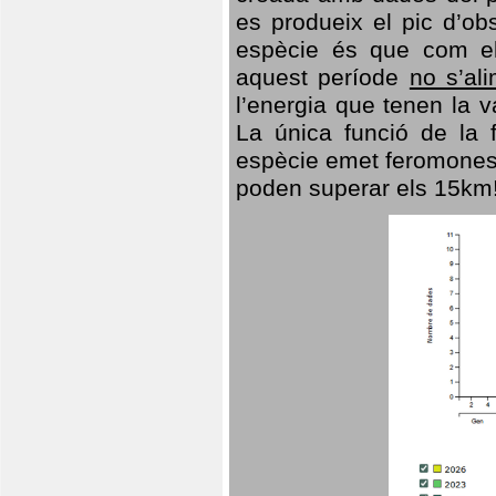
es produeix el pic d’ob
espècie és que com el
aquest període
no s’al
l’energia que tenen la 
La única funció de la f
espècie emet feromones
poden superar els 15km