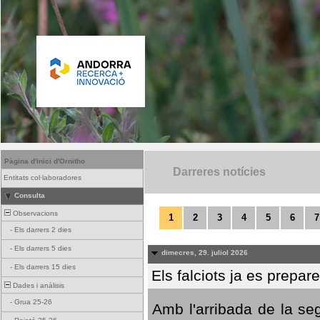
Pàgina d'inici d'Ornitho
Darreres notícies
Entitats col·laboradores
Consulta
Observacions
1
2
3
4
5
6
7
-
Els darrers 2 dies
-
Els darrers 5 dies
dimecres, 29. juliol 2026
-
Els darrers 15 dies
Els falciots ja es prepar
Dades i anàlisis
-
Grua 25-26
Amb l'arribada de la se