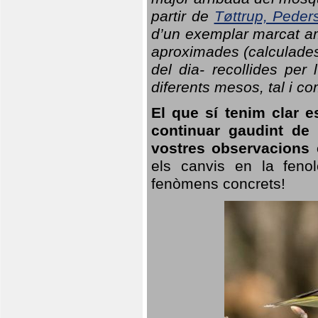
partir de
Tøttrup, Peder
d’un exemplar marcat am
aproximades (calculades
del dia- recollides per
diferents mesos, tal i c
El que sí tenim clar e
continuar gaudint de
vostres observacions 
els canvis en la fenol
fenòmens concrets!