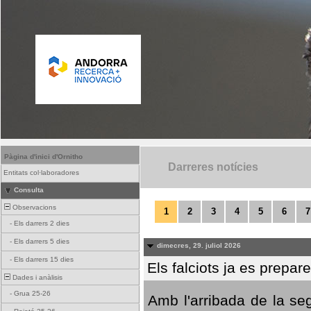
Pàgina d'inici d'Ornitho
Darreres notícies
Entitats col·laboradores
Consulta
Observacions
1
2
3
4
5
6
7
-
Els darrers 2 dies
-
Els darrers 5 dies
dimecres, 29. juliol 2026
-
Els darrers 15 dies
Els falciots ja es prepar
Dades i anàlisis
-
Grua 25-26
Amb l'arribada de la se