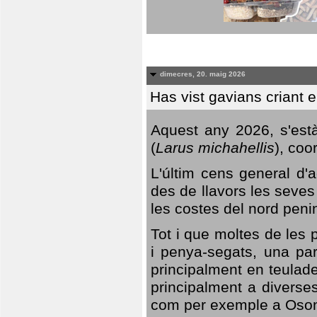
dimecres, 20. maig 2026
Has vist gavians criant 
Aquest any 2026, s'est
(
Larus michahellis
), coo
L'últim cens general d'a
des de llavors les seves
les costes del nord peni
Tot i que moltes de les p
i penya-segats, una par
principalment en teulad
principalment a diverses
com per exemple a Oso