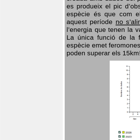
es produeix el pic d’ob
espècie és que com el
aquest període
no s’al
l’energia que tenen la 
La única funció de la f
espècie emet feromones
poden superar els 15km