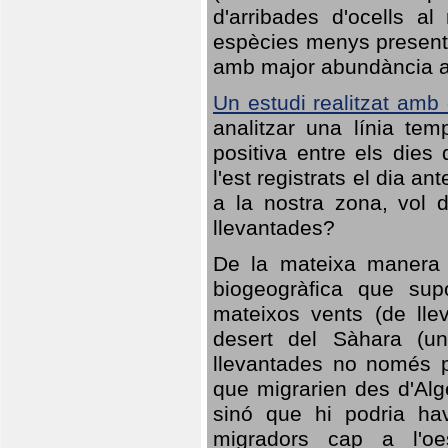
d'arribades d'ocells al
espècies menys presents
amb major abundància al 
Un estudi realitzat amb
analitzar una línia te
positiva entre els dies
l'est registrats el dia a
a la nostra zona, vol 
llevantades?
De la mateixa manera q
biogeogràfica que sup
mateixos vents (de lle
desert del Sàhara (un
llevantades no només po
que migrarien des d'Alg
sinó que hi podria ha
migradors cap a l'oe