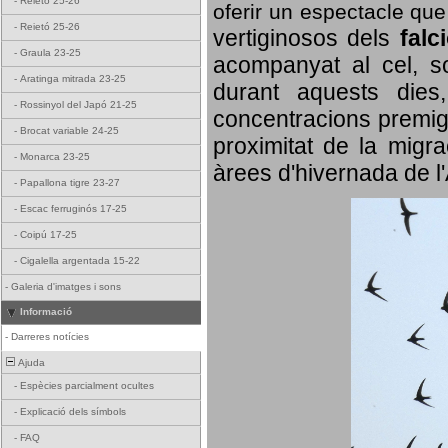
-
Reietó 25-26
oferir un espectacle qu
-
Reietó 25-26
vertiginosos dels
falc
-
Graula 23-25
acompanyat al cel, so
-
Aratinga mitrada 23-25
durant aquests dies
-
Rossinyol del Japó 21-25
concentracions premigr
-
Brocat variable 24-25
proximitat de la migra
-
Monarca 23-25
àrees d'hivernada de l
-
Papallona tigre 23-27
-
Escac ferruginós 17-25
-
Coipú 17-25
-
Cigalella argentada 15-22
-
Galeria d'imatges i sons
Informació
-
Darreres notícies
Ajuda
-
Espècies parcialment ocultes
-
Explicació dels símbols
-
FAQ