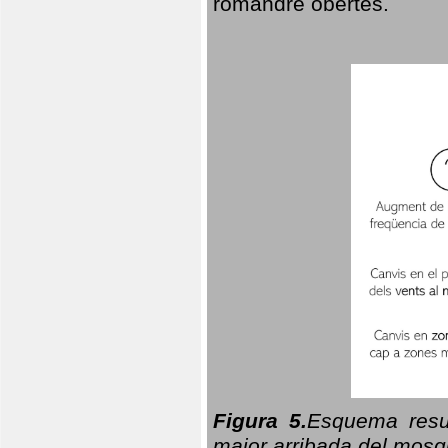
romandre obertes.
Figura 5.
Esquema resu
major arribada del mosqu