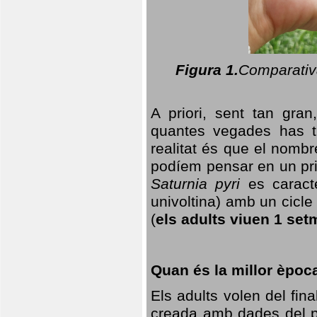
Figura 1.
Comparativa
A priori, sent tan gran
quantes vegades has t
realitat és que el nomb
podíem pensar en un princ
Saturnia pyri
es caracte
univoltina) amb un cicle 
(
els adults viuen 1 set
Quan és la millor èpoc
Els adults volen del fin
creada amb dades del po