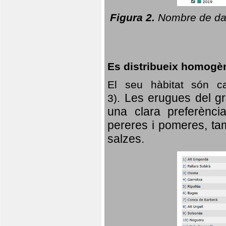
Figura 2.
Nombre de dad
Es distribueix homogè
El seu hàbitat són c
Les erugues del gr
3).
una clara preferència
pereres i pomeres, tam
salzes.