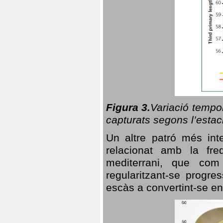
Figura 3.
Variació tempor
capturats segons l’estac
Un altre patró més in
relacionat amb la freq
mediterrani, que com
regularitzant-se progre
escàs a convertint-se en