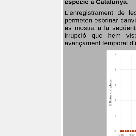
espècie a Catalunya
.
L’enregistrament de l
permeten esbrinar canvi
es mostra a la següent 
irrupció que hem vis
avançament temporal d’a