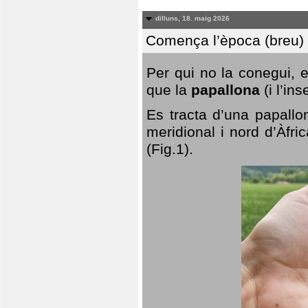
dilluns, 18. maig 2026
Comença l’època (breu) d
Per qui no la conegui, 
que la
papallona
(i l’in
Es tracta d’una papallo
meridional i nord d’Àfri
(Fig.1).