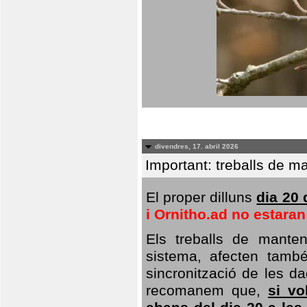
divendres, 17. abril 2026
Important: treballs de ma
El proper dilluns
dia 20 
i Ornitho.ad no estara
Els treballs de manten
sistema, afecten també 
sincronització de les da
recomanem que,
si vo