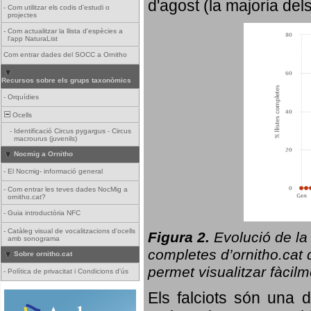
d'agost (la majoria del
-
Com utilitzar els codis d'estudi o
projectes
-
Com actualitzar la llista d'espècies a
l'app NaturaList
Com entrar dades del SOCC a Ornitho
Recursos sobre els grups taxonòmics
-
Orquídies
Ocells
-
Identificació Circus pygargus - Circus
macrourus (juvenils)
Nocmig a Ornitho
-
El Nocmig- informació general
-
Com entrar les teves dades NocMig a
ornitho.cat?
-
Guia introductòria NFC
-
Catàleg visual de vocalitzacions d'ocells
Figura 2.
Evolució de la
amb sonograma
completes d’ornitho.cat q
Sobre ornitho.cat
permet visualitzar fàcilm
-
Política de privacitat i Condicions d'ús
Els falciots són una 