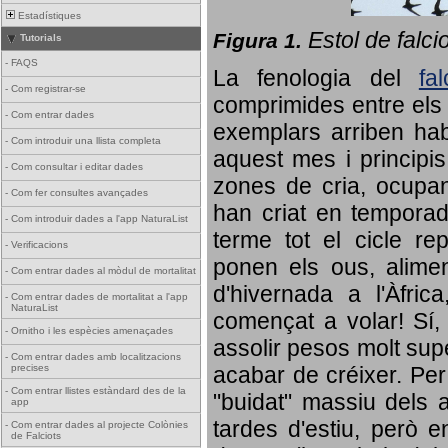
Estadístiques
Estol de falci
Figura 1.
Tutorials
-
FAQS
La fenologia del
fa
-
Com registrar-se
comprimides entre els o
-
Com entrar dades
exemplars arriben habi
-
Com introduir una llista completa
aquest mes i principis
-
Com consultar i editar dades
zones de cria, ocupan
-
Com fer consultes avançades
han criat en tempora
-
Com introduir dades a l'app NaturaList
terme tot el cicle rep
-
Verificacions
ponen els ous, alime
-
Com entrar dades al mòdul de mortalitat
d'hivernada a l'Àfric
-
Com entrar dades de mortalitat a l'app
NaturaList
començat a volar! Sí, 
-
Ornitho i les espècies amenaçades
assolir pesos molt supe
-
Com entrar dades amb localitzacions
precises
acabar de créixer. Per 
-
Com entrar llistes estàndard des de la
"buidat" massiu dels a
app
tardes d'estiu, però e
-
Com entrar dades al projecte Colònies
de Falciots