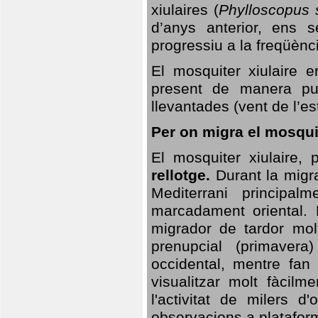
xiulaires (
Phylloscopus s
d’anys anterior, ens s
progressiu a la freqüènc
El mosquiter xiulaire 
present de manera pun
llevantades (vent de l’est
Per on migra el mosquit
El mosquiter xiulaire,
rellotge.
Durant la migra
Mediterrani principa
marcadament oriental. 
migrador de tardor molt
prenupcial (primavera
occidental, mentre fan 
visualitzar molt fàcilm
l'activitat de milers 
observacions a plataform