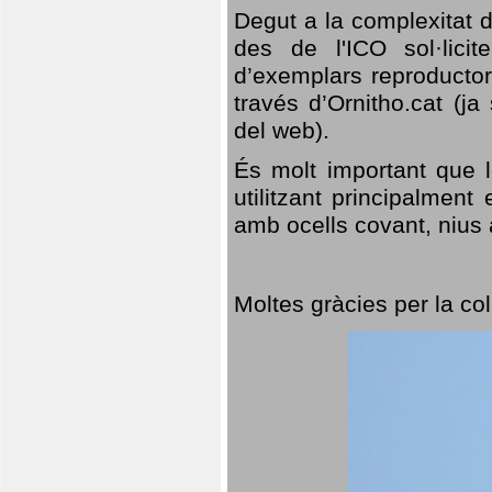
Degut a la complexitat d
des de l'ICO sol·lici
d’exemplars reproductor
través d’Ornitho.cat (ja
del web).
És molt important que 
utilitzant principalment
amb ocells covant, nius a
Moltes gràcies per la col