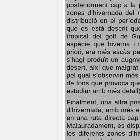
posteriorment cap a la p
zones d’hivernada del m
distribució en el perío
que es està descrit qu
tropical del golf de Gu
espècie que hiverna i m
priori, era més escàs p
s’hagi produït un augme
desert, així que malgra
pel qual s’observin més
de fons que provoca que
estudiar amb més detall)
Finalment, una altra po
d’hivernada, amb més e
en una ruta directa cap
Malauradament, es dispo
les diferents zones d’h