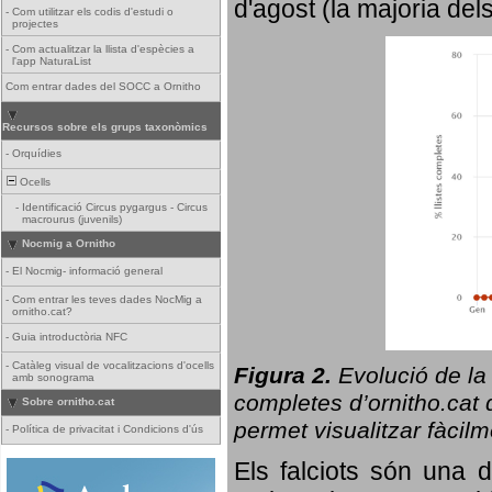
d'agost (la majoria del
-
Com utilitzar els codis d'estudi o
projectes
-
Com actualitzar la llista d'espècies a
l'app NaturaList
Com entrar dades del SOCC a Ornitho
Recursos sobre els grups taxonòmics
-
Orquídies
Ocells
-
Identificació Circus pygargus - Circus
macrourus (juvenils)
Nocmig a Ornitho
-
El Nocmig- informació general
-
Com entrar les teves dades NocMig a
ornitho.cat?
-
Guia introductòria NFC
-
Catàleg visual de vocalitzacions d'ocells
Figura 2.
Evolució de la
amb sonograma
completes d’ornitho.cat q
Sobre ornitho.cat
permet visualitzar fàcilm
-
Política de privacitat i Condicions d'ús
Els falciots són una 