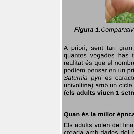
Figura 1.
Comparativa
A priori, sent tan gran
quantes vegades has t
realitat és que el nomb
podíem pensar en un princ
Saturnia pyri
es caracte
univoltina) amb un cicle 
(
els adults viuen 1 set
Quan és la millor èpoc
Els adults volen del fin
creada amb dades del po