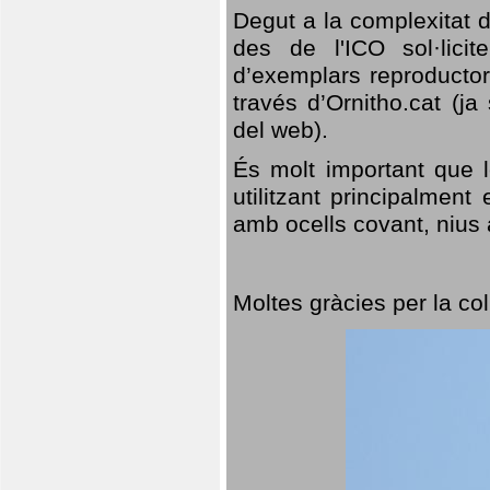
Degut a la complexitat d
des de l'ICO sol·lici
d’exemplars reproductor
través d’Ornitho.cat (ja
del web).
És molt important que 
utilitzant principalment
amb ocells covant, nius a
Moltes gràcies per la col