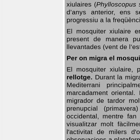
xiulaires (
Phylloscopus s
d’anys anterior, ens s
progressiu a la freqüènc
El mosquiter xiulaire 
present de manera pun
llevantades (vent de l’est
Per on migra el mosquit
El mosquiter xiulaire,
rellotge.
Durant la migra
Mediterrani principa
marcadament oriental. 
migrador de tardor molt
prenupcial (primavera
occidental, mentre fan 
visualitzar molt fàcilm
l'activitat de milers 
observacions a plataform