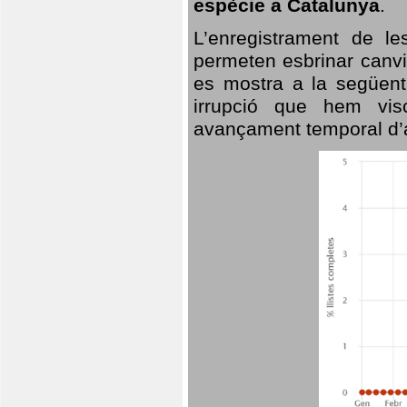
espècie a Catalunya
.
L’enregistrament de l
permeten esbrinar canvi
es mostra a la següent 
irrupció que hem vis
avançament temporal d’a