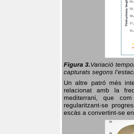
Figura 3.
Variació tempor
capturats segons l’estac
Un altre patró més in
relacionat amb la freq
mediterrani, que com
regularitzant-se progre
escàs a convertint-se en