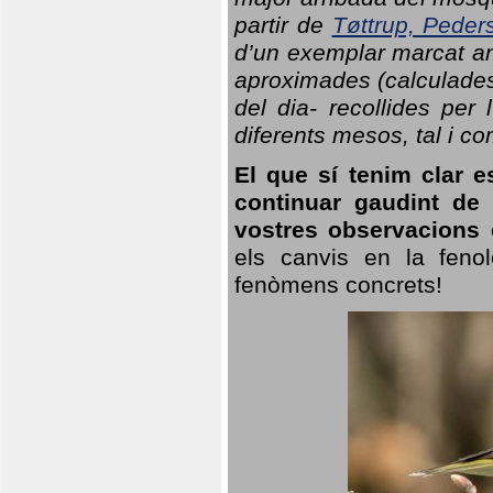
partir de
Tøttrup, Peder
d’un exemplar marcat am
aproximades (calculades
del dia- recollides per
diferents mesos, tal i c
El que sí tenim clar e
continuar gaudint de
vostres observacions 
els canvis en la fenol
fenòmens concrets!