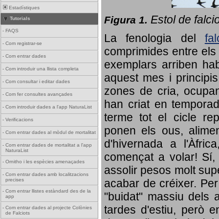
Estadístiques
Estol de falci
Figura 1.
Tutorials
-
FAQS
La fenologia del
fa
-
Com registrar-se
comprimides entre els o
-
Com entrar dades
exemplars arriben habi
-
Com introduir una llista completa
aquest mes i principis
-
Com consultar i editar dades
zones de cria, ocupan
-
Com fer consultes avançades
han criat en tempora
-
Com introduir dades a l'app NaturaList
terme tot el cicle rep
-
Verificacions
ponen els ous, alime
-
Com entrar dades al mòdul de mortalitat
d'hivernada a l'Àfric
-
Com entrar dades de mortalitat a l'app
NaturaList
començat a volar! Sí, 
-
Ornitho i les espècies amenaçades
assolir pesos molt supe
-
Com entrar dades amb localitzacions
precises
acabar de créixer. Per 
-
Com entrar llistes estàndard des de la
"buidat" massiu dels a
app
tardes d'estiu, però e
-
Com entrar dades al projecte Colònies
de Falciots