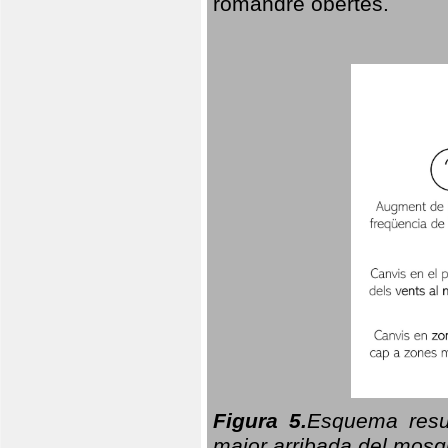
romandre obertes.
Figura 5.
Esquema resu
major arribada del mosqu