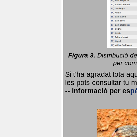
Figura 3.
Distribució d
per coma
Si t’ha agradat tota a
les pots consultar tu ma
--
Informació per
es
p