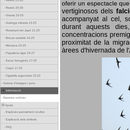
-
Reietó 25-26
oferir un espectacle qu
-
Reietó 25-26
vertiginosos dels
falc
-
Graula 23-25
acompanyat al cel, so
-
Aratinga mitrada 23-25
durant aquests dies
-
Rossinyol del Japó 21-25
concentracions premigr
-
Brocat variable 24-25
proximitat de la migra
-
Monarca 23-25
àrees d'hivernada de l
-
Papallona tigre 23-27
-
Escac ferruginós 17-25
-
Coipú 17-25
-
Cigalella argentada 15-22
-
Galeria d'imatges i sons
Informació
-
Darreres notícies
Ajuda
-
Espècies parcialment ocultes
-
Explicació dels símbols
-
FAQ