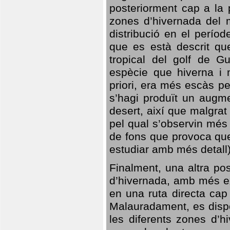
posteriorment cap a la p
zones d’hivernada del m
distribució en el perío
que es està descrit qu
tropical del golf de Gu
espècie que hiverna i m
priori, era més escàs p
s’hagi produït un augme
desert, així que malgra
pel qual s’observin més
de fons que provoca que
estudiar amb més detall)
Finalment, una altra po
d’hivernada, amb més e
en una ruta directa cap
Malauradament, es dispo
les diferents zones d’h