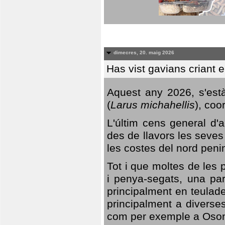
dimecres, 20. maig 2026
Has vist gavians criant 
Aquest any 2026, s'est
(
Larus michahellis
), coo
L'últim cens general d'a
des de llavors les seves
les costes del nord peni
Tot i que moltes de les p
i penya-segats, una par
principalment en teulad
principalment a diverses
com per exemple a Oso