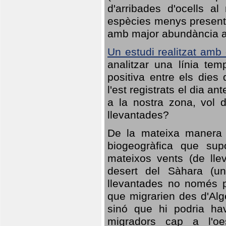
d'arribades d'ocells al
espècies menys presents
amb major abundància al 
Un estudi realitzat amb
analitzar una línia te
positiva entre els dies
l'est registrats el dia a
a la nostra zona, vol 
llevantades?
De la mateixa manera q
biogeogràfica que sup
mateixos vents (de lle
desert del Sàhara (un
llevantades no només po
que migrarien des d'Alg
sinó que hi podria ha
migradors cap a l'oe