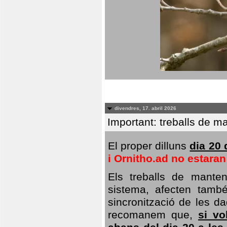
divendres, 17. abril 2026
Important: treballs de ma
El proper dilluns
dia 20 
i Ornitho.ad no estara
Els treballs de manten
sistema, afecten també 
sincronització de les da
recomanem que,
si vo