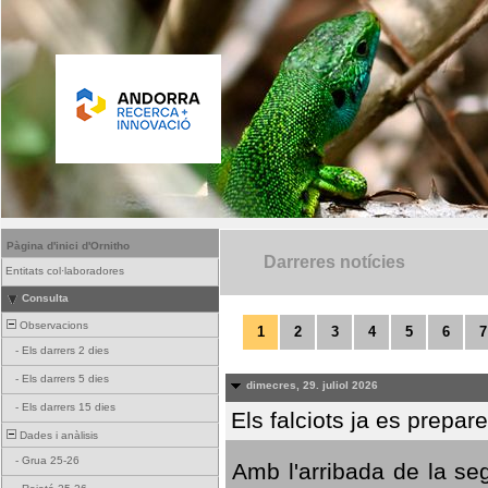
Pàgina d'inici d'Ornitho
Darreres notícies
Entitats col·laboradores
Consulta
Observacions
1
2
3
4
5
6
7
-
Els darrers 2 dies
-
Els darrers 5 dies
dimecres, 29. juliol 2026
-
Els darrers 15 dies
Els falciots ja es prepar
Dades i anàlisis
-
Grua 25-26
Amb l'arribada de la se