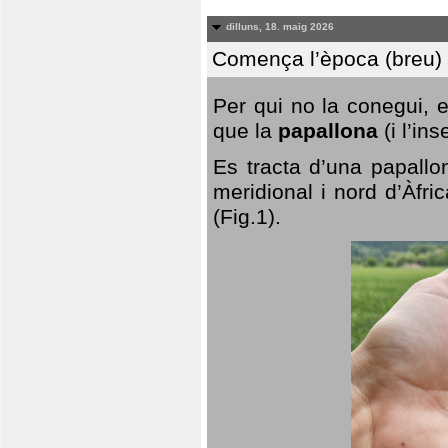
dilluns, 18. maig 2026
Comença l’època (breu) d
Per qui no la conegui, 
que la
papallona
(i l’in
Es tracta d’una papallo
meridional i nord d’Àfri
(Fig.1).