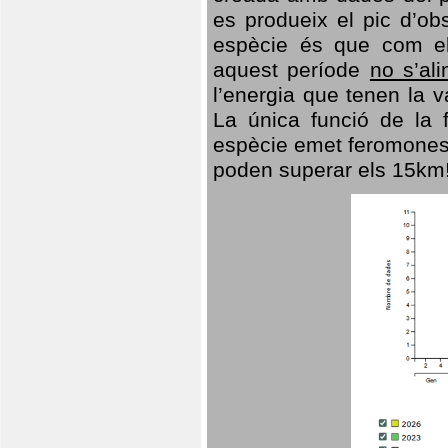
es produeix el pic d’ob
espècie és que com el
aquest període
no s’al
l’energia que tenen la 
La única funció de la f
espècie emet feromones
poden superar els 15km