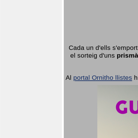
Cada un d'ells s'emport
el sorteig d'uns
prismà
Al
portal Ornitho llistes
h