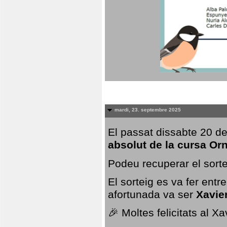
mardi, 23. septembre 2025
El passat dissabte 20 de
absolut de la cursa Or
Podeu recuperar el sorte
El sorteig es va fer ent
afortunada va ser
Xavie
🎉 Moltes felicitats al X