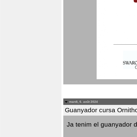
mardi, 6. août 2024
Guanyador cursa Ornith
Ja tenim el guanyador d