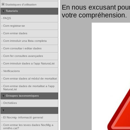
Statistiques d'utilisation
En nous excusant pour
Tutoriels
votre compréhension.
-
FAQS
-
Com registrar-se
-
Com entrar dades
-
Com introduir una llista completa
-
Com consultar i editar dades
-
Com fer consultes avançades
-
Com introduir dades a l'app NaturaList
-
Verificacions
-
Com entrar dades al mòdul de mortalitat
-
Com entrar dades de mortalitat a l'app
NaturaList
Groupes taxonomiques
-
Orchidées
-
El Nocmig- informació general
-
Com entrar les teves dades NocMig a
ornitho.cat?