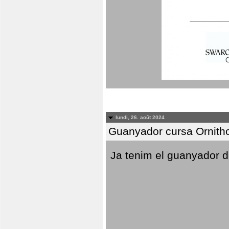
lundi, 26. août 2024
Guanyador cursa Ornitho
Ja tenim el guanyador d