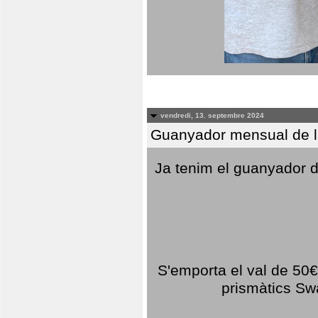
vendredi, 13. septembre 2024
Guanyador mensual de l
Ja tenim el guanyador d
S'emporta el val de 50€ 
prismàtics Sw