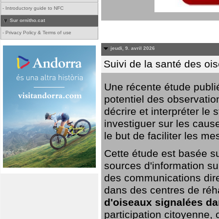
-
Introductory guide to NFC
Sur ornitho.cat
-
Privacy Policy & Terms of use
jeudi, 9. avril 2026
Suivi de la santé des oi
Une récente étude publi
potentiel des observation
décrire et interpréter le
investiguer sur les cause
le but de faciliter les m
Cette étude est basée su
sources d'information sur
des communications dire
dans des centres de réh
d'oiseaux signalées da
participation citoyenne,