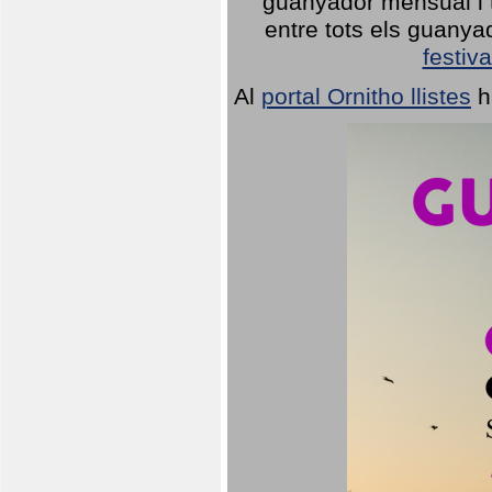
guanyador mensual i t
entre tots els guany
festiva
Al
portal Ornitho llistes
h