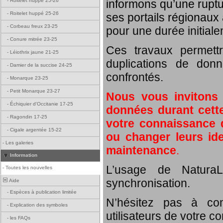
informons qu’une rupt
-
Roitelet huppé 25-26
-
Roitelet huppé 25-26
ses portails régionaux 
-
Corbeau freux 23-25
pour une durée initial
-
Conure mitrée 23-25
Ces travaux permett
-
Léiothrix jaune 21-25
duplications de donn
-
Damier de la succise 24-25
confrontés.
-
Monarque 23-25
-
Petit Monarque 23-27
Nous vous invitons
-
Échiquier d'Occitanie 17-25
données durant cette
-
Ragondin 17-25
votre connaissance d
-
Cigale argentée 15-22
ou changer leurs id
-
Les galeries
maintenance
.
Information
L’usage de NaturaL
-
Toutes les nouvelles
synchronisation.
Aide
-
Espèces à publication limitée
N’hésitez pas à com
-
Explication des symboles
utilisateurs de votre c
-
les FAQs