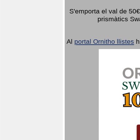
S'emporta el val de 50€ 
prismàtics Sw
Al
portal Ornitho llistes
h