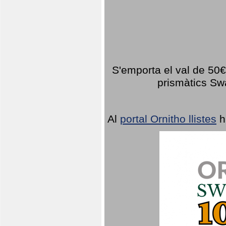
S'emporta el val de 50€ 
prismàtics Sw
Al
portal Ornitho llistes
h