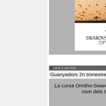
mardi, 5. août 2025
Guanyadors 2n trimestre
La cursa Ornitho-Swaro
nom dels t