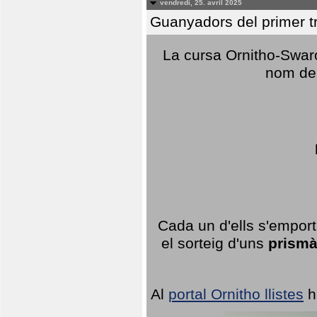
vendredi, 25. avril 2025
Guanyadors del primer t
La cursa Ornitho-Swaro
nom del
Cada un d'ells s'emport
el sorteig d'uns
prismà
Al
portal Ornitho llistes
h