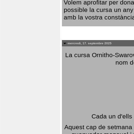
Volem aprofitar per dona
possible la cursa un any
amb la vostra constància,
mercredi, 17. septembre 2025
La cursa Ornitho-Swarovs
nom d
Cada un d'ells
Aquest cap de setmana 1