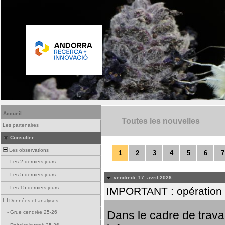
Accueil
Toutes les nouvelles
Les partenaires
Consulter
Les observations
1
2
3
4
5
6
7
-
Les 2 derniers jours
-
Les 5 derniers jours
vendredi, 17. avril 2026
-
Les 15 derniers jours
IMPORTANT : opération
Données et analyses
Dans le cadre de trav
-
Grue cendrée 25-26