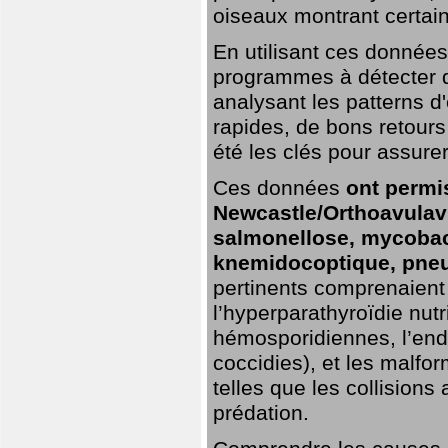
oiseaux montrant certai
En utilisant ces données,
programmes à détecter 
analysant les patterns d'
rapides, de bons retour
été les clés pour assurer
Ces données
ont permi
Newcastle/Orthoavulavi
salmonellose, mycobac
knemidocoptique, pneu
pertinents comprenaient 
l’hyperparathyroïdie nutri
hémosporidiennes, l’end
coccidies), et les malfo
telles que les collisions
prédation.