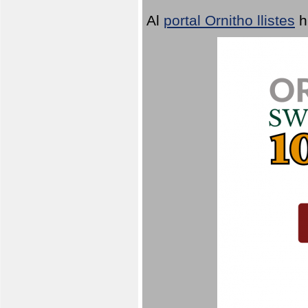
Al
portal Ornitho llistes
h