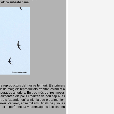
l'Àfrica subsahariana.
 reproductors del nostre territori. Els primers
is de maig els reproductors s'aniran establint a
temporades anteriors. En poc més de tres mesos
s, alimenten els polls i marxen de nou cap a les
Sí, els "abandonen" al niu, ja que els alimenten
er. Per això, entre mitjans i finals de juliol es
d'estiu, però encara veurem alguns falciots ben