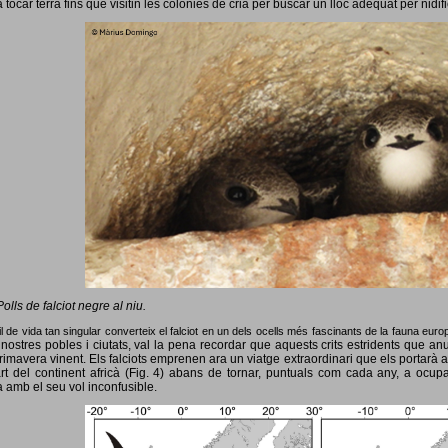
 tocar terra fins que visitin les colònies de cria per buscar un lloc adequat per nidif
Polls de falciot negre al niu.
l de vida tan singular converteix el falciot en un dels ocells més fascinants de la fauna eur
nostres pobles i ciutats, val la pena recordar que aquests crits estridents que anun
primavera vinent.
Els falciots emprenen ara un viatge extraordinari que els portarà a
rt del continent africà (Fig. 4) abans de tornar, puntuals com cada any, a ocup
 amb el seu vol inconfusible.