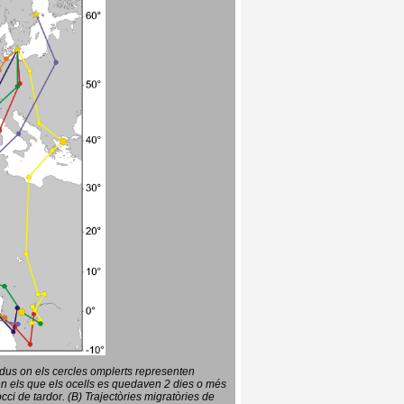
vidus on els cercles omplerts representen
en els que els ocells es quedaven 2 dies o més
ci de tardor. (B) Trajectòries migratòries de