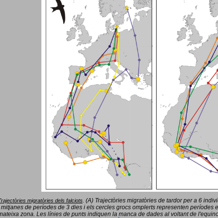
(A) Trajectòries migratòries de tardor per a 6 indi
Trajectòries migratòries dels falciots
.
 mitjanes de períodes de 3 dies i els cercles grocs omplerts representen períodes 
mateixa zona. Les línies de punts indiquen la manca de dades al voltant de l'equinoc