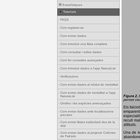
Estadístiques
Tutorials
-
FAQS
-
Com registrar-se
-
Com entrar dades
-
Com introduir una llista completa
-
Com consultar i editar dades
-
Com fer consultes avançades
-
Com introduir dades a l'app NaturaList
-
Verificacions
-
Com entrar dades al mòdul de mortalitat
-
Com entrar dades de mortalitat a l'app
Figura 2.
NaturaList
permet visu
-
Ornitho i les espècies amenaçades
Els falci
emparenta
-
Com entrar dades amb localitzacions
precises
especiali
recull ma
-
Com entrar llistes estàndard des de la
altituds.
app
Una de le
-
Com entrar dades al projecte Colònies
de Falciots
abandonen