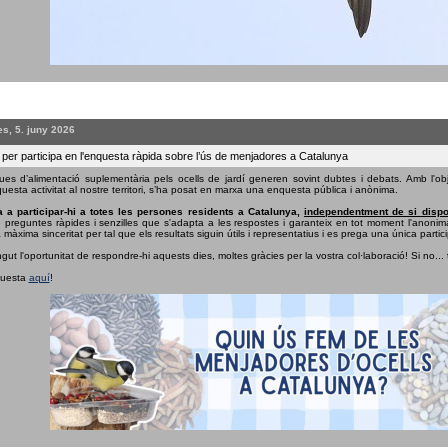
s, 5. juny 2026
 per participa en l'enquesta ràpida sobre l’ús de menjadores a Catalunya
ues d’alimentació suplementària pels ocells de jardí generen sovint dubtes i debats. Amb l'obj
uesta activitat al nostre territori, s’ha posat en marxa una enquesta pública i anònima.
 a participar-hi a totes les persones residents a Catalunya,
independentment de si dispo
e preguntes ràpides i senzilles que s'adapta a les respostes i garanteix en tot moment l'anonima
 màxima sinceritat per tal que els resultats siguin útils i representatius i es prega una única partici
ngut l'oportunitat de respondre-hi aquests dies, moltes gràcies per la vostra col·laboració! Si no...
questa
aquí
!