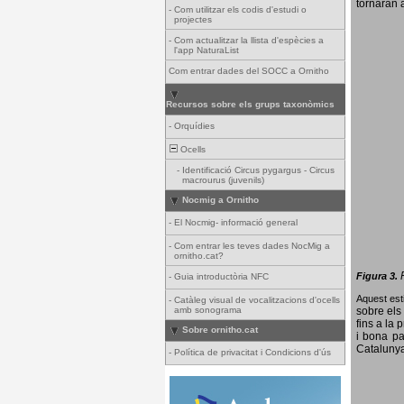
tornaran a
-
Com utilitzar els codis d'estudi o
projectes
-
Com actualitzar la llista d'espècies a
l'app NaturaList
Com entrar dades del SOCC a Ornitho
Recursos sobre els grups taxonòmics
-
Orquídies
Ocells
-
Identificació Circus pygargus - Circus
macrourus (juvenils)
Nocmig a Ornitho
-
El Nocmig- informació general
-
Com entrar les teves dades NocMig a
ornitho.cat?
Figura 3.
-
Guia introductòria NFC
Aquest esti
-
Catàleg visual de vocalitzacions d'ocells
amb sonograma
sobre els 
fins a la 
Sobre ornitho.cat
i bona pa
Catalunya
-
Política de privacitat i Condicions d'ús