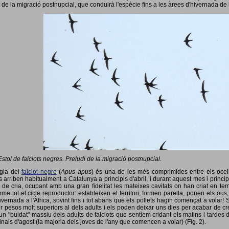
 de la migració postnupcial, que conduirà l'espècie fins a les àrees d'hivernada de 
Estol de falciots negres. Preludi de la migració postnupcial.
ogia del
falciot negre
(
Apus apus
) és una de les més comprimides entre els ocells
 arriben habitualment a Catalunya a principis d'abril, i durant aquest mes i princip
 de cria, ocupant amb una gran fidelitat les mateixes cavitats on han criat en 
rme tot el cicle reproductor: estableixen el territori, formen parella, ponen els ou
vernada a l'Àfrica, sovint fins i tot abans que els pollets hagin començat a volar! 
ir pesos molt superiors al dels adults i els poden deixar uns dies per acabar de créix
un "buidat" massiu dels adults de falciots que sentíem cridant els matins i tardes 
finals d'agost (la majoria dels joves de l'any que comencen a volar) (Fig. 2).