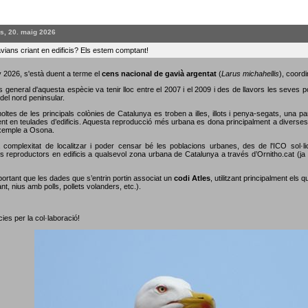
s, 20. maig 2026
vians criant en edificis? Els estem comptant!
 2026, s'està duent a terme el
cens nacional de gavià argentat
(
Larus michahellis
), coordi
s general d'aquesta espècie va tenir lloc entre el 2007 i el 2009 i des de llavors les seves 
del nord peninsular.
oltes de les principals colònies de Catalunya es troben a illes, illots i penya-segats, una p
nt en teulades d’edificis. Aquesta reproducció més urbana es dona principalment a diverses c
xemple a Osona.
 complexitat de localitzar i poder censar bé les poblacions urbanes, des de l'ICO sol·li
s reproductors en edificis a qualsevol zona urbana de Catalunya a través d’Ornitho.cat (ja s
portant que les dades que s’entrin portin associat un
codi Atles
, utilitzant principalment els 
nt, nius amb polls, pollets volanders, etc.).
ies per la col·laboració!