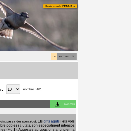
Portals web CENMA
ca
es
en
fr
nombre : 401
a :
avinews
Els
crits aguts
i els vols
 sovint passa desapercebut.
obre pobles i ciutats, són especialment intensos
ries (Fig.1). Aquestes agrupacions anuncien la