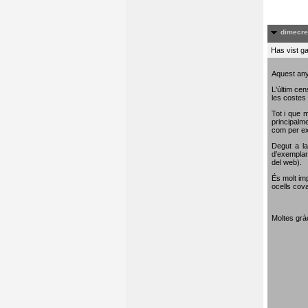
dimecre
Has vist ga
Aquest any
L'últim cen
les costes 
Tot i que m
principalme
com per e
Degut a la
d’exemplar
del web).
És molt im
ocells cova
Moltes gràc