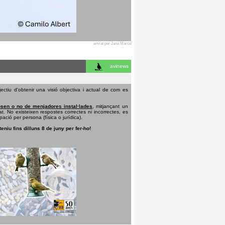
enviat per Jana Marco
avinews
ectiu d'obtenir una visió objectiva i actual de com es
sen o no de menjadores instal·lades
, mitjançant un
t. No existeixen respostes correctes ni incorrectes, es
pació per persona (física o jurídica).
teniu fins dilluns 8 de juny per fer-ho!