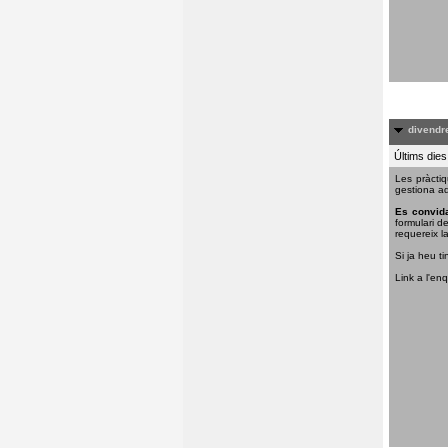
divendre
Últims dies
Les pràctiq
gestiona aq
Es convida
formulari d
requereix la
Si ja heu ti
Link a l'en