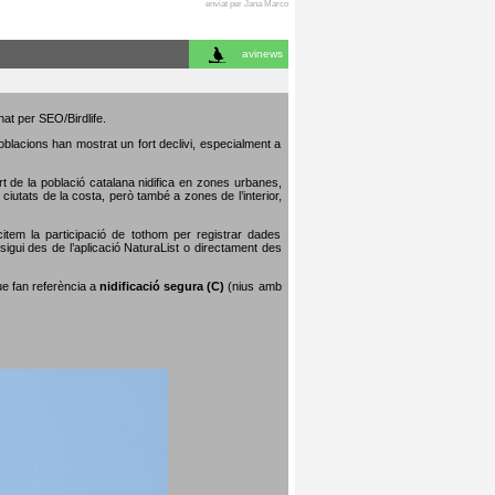
enviat per Jana Marco
avinews
nat per SEO/Birdlife.
poblacions han mostrat un fort declivi, especialment a
art de la població catalana nidifica en zones urbanes,
iutats de la costa, però també a zones de l’interior,
citem la participació de tothom per registrar dades
igui des de l’aplicació NaturaList o directament des
que fan referència a
nidificació segura (C)
(nius amb