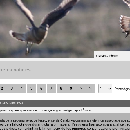
Visitant Anònim
reres notícies
2
3
4
5
6
7
8
9
>
>|
ítem/pàgin
, 29. juliol 2026
s ja es preparen per marxar: comença el gran viatge cap a l'Àfrica
bada de la segona meitat de l'estiu, el cel de Catalunya comença a oferir un espectacle que
sos dels
falciots
que durant tota la primavera i l'estiu ens han acompanyat al cel, s
uests dies, coincidint amb la formació de les primeres concentracions premigratò