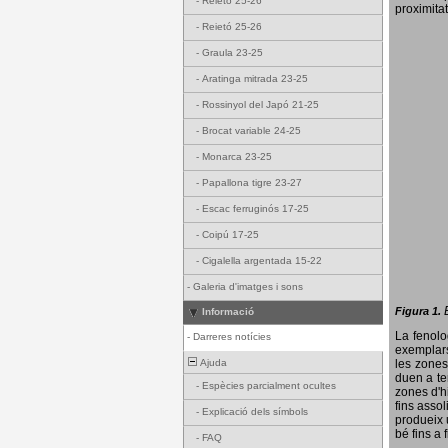
-
Reietó 25-26
proximitat
-
Reietó 25-26
-
Graula 23-25
-
Aratinga mitrada 23-25
-
Rossinyol del Japó 21-25
-
Brocat variable 24-25
-
Monarca 23-25
-
Papallona tigre 23-27
-
Escac ferruginós 17-25
-
Coipú 17-25
-
Cigalella argentada 15-22
-
Galeria d'imatges i sons
Figura 1.
Informació
La fenol
-
Darreres notícies
exemplars
Ajuda
les zones
duen a te
-
Espècies parcialment ocultes
zones d'hi
fins assol
-
Explicació dels símbols
produeix 
bé fins a 
-
FAQ