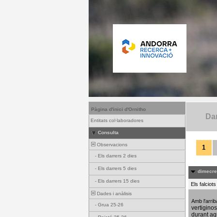
Pàgina d'inici d'Ornitho
Dar
Entitats col·laboradores
Consulta
Observacions
1
-
Els darrers 2 dies
-
Els darrers 5 dies
dimecres
-
Els darrers 15 dies
Els falciot
Dades i anàlisis
Amb l'arri
-
Grua 25-26
vertigino
durant aq