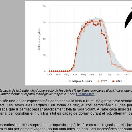
Evolució de la freqüència d’observació de l’espècie (% de llistes completes d’ornitho.cat que co
alitzar fàcilment el patró fenològic de l’espècie. Font:
Ornithollistes
.
ots són una de les espècies més adaptades a la vida a l'aire. Malgrat la seva semb
ts. Les seves ales llargues i en forma de falç, el cos aerodinàmic i unes pot
tzada que li permet passar pràcticament tota la vida volant. A l'aire caça insectes
terial per construir el niu i fins i tot és capaç de dormir durant el vol, alterna
s curiositats més sorprenents d'aquesta espècie té com a protagonistes els jov
 el niu per primera vegada, ho fan amb totes les habilitats necessàries per sobrev