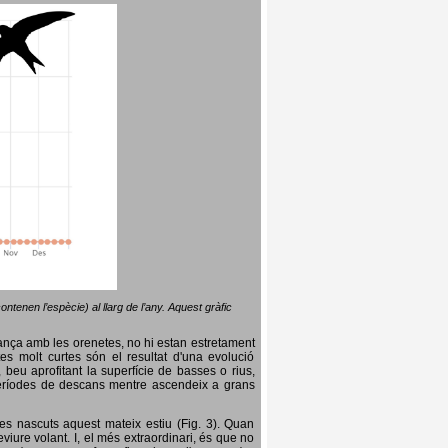
ntenen l’espècie) al llarg de l’any. Aquest gràfic
lança amb les orenetes, no hi estan estretament
es molt curtes són el resultat d'una evolució
, beu aprofitant la superfície de basses o rius,
nt períodes de descans mentre ascendeix a grans
es nascuts aquest mateix estiu (Fig. 3). Quan
iure volant. I, el més extraordinari, és que no