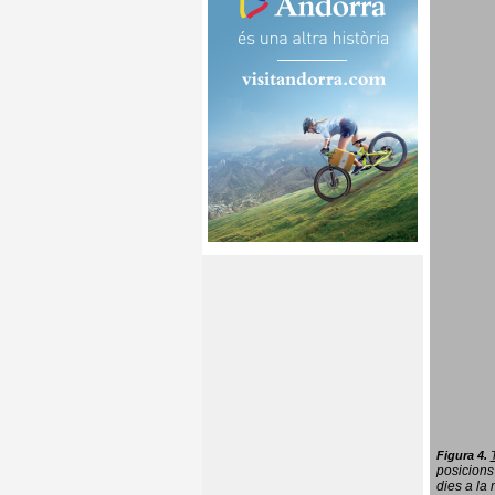
Figura 4.
posicions
dies a la 