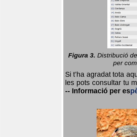
Figura 3.
Distribució d
per coma
Si t’ha agradat tota a
les pots consultar tu ma
--
Informació per
es
p