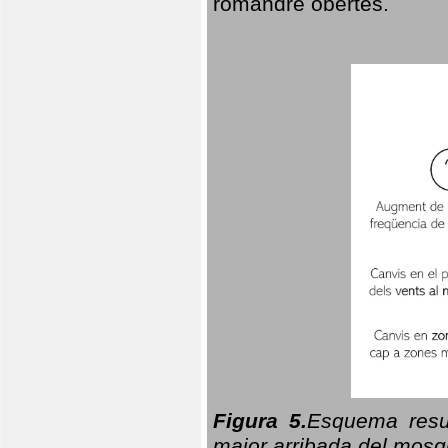
romandre obertes.
Figura 5.
Esquema resu
major arribada del mosqu