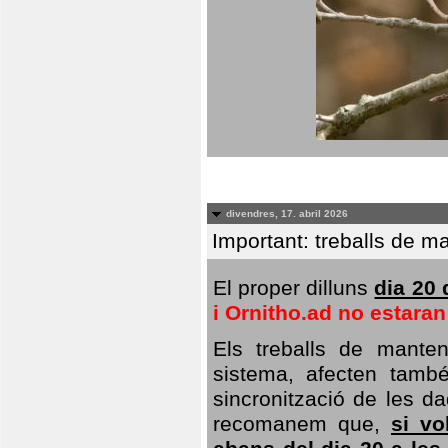
divendres, 17. abril 2026
Important: treballs de ma
El proper dilluns
dia 20 
i Ornitho.ad no estara
Els treballs de manten
sistema, afecten també 
sincronització de les da
recomanem que,
si vo