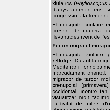
xiulaires (
Phylloscopus s
d’anys anterior, ens s
progressiu a la freqüènc
El mosquiter xiulaire 
present de manera pun
llevantades (vent de l’est
Per on migra el mosquit
El mosquiter xiulaire,
rellotge.
Durant la migra
Mediterrani principa
marcadament oriental. 
migrador de tardor molt
prenupcial (primavera
occidental, mentre fan 
visualitzar molt fàcilm
l'activitat de milers 
observacions a plataform