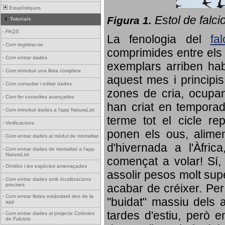
Estadístiques
Estol de falci
Figura 1.
Tutorials
-
FAQS
La fenologia del
fa
-
Com registrar-se
comprimides entre els o
-
Com entrar dades
exemplars arriben habi
-
Com introduir una llista completa
aquest mes i principis
-
Com consultar i editar dades
zones de cria, ocupan
-
Com fer consultes avançades
han criat en tempora
-
Com introduir dades a l'app NaturaList
terme tot el cicle rep
-
Verificacions
ponen els ous, alime
-
Com entrar dades al mòdul de mortalitat
d'hivernada a l'Àfric
-
Com entrar dades de mortalitat a l'app
NaturaList
començat a volar! Sí, 
-
Ornitho i les espècies amenaçades
assolir pesos molt supe
-
Com entrar dades amb localitzacions
precises
acabar de créixer. Per 
-
Com entrar llistes estàndard des de la
"buidat" massiu dels a
app
tardes d'estiu, però e
-
Com entrar dades al projecte Colònies
de Falciots