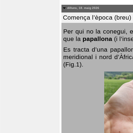
dilluns, 18. maig 2026
Comença l’època (breu) d
Per qui no la conegui, 
que la
papallona
(i l’in
Es tracta d’una papallo
meridional i nord d’Àfri
(Fig.1).