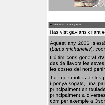
dimecres, 20. maig 2026
Has vist gavians criant 
Aquest any 2026, s'est
(
Larus michahellis
), coo
L'últim cens general d'a
des de llavors les seves
les costes del nord peni
Tot i que moltes de les p
i penya-segats, una par
principalment en teulad
principalment a diverses
com per exemple a Oso