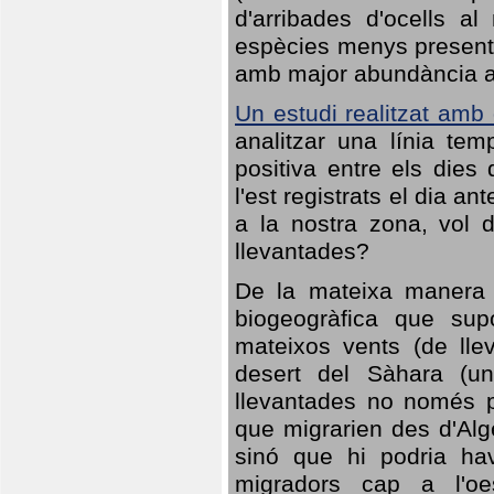
d'arribades d'ocells al
espècies menys presents
amb major abundància al 
Un estudi realitzat amb
analitzar una línia te
positiva entre els dies
l'est registrats el dia a
a la nostra zona, vol 
llevantades?
De la mateixa manera q
biogeogràfica que sup
mateixos vents (de lle
desert del Sàhara (un
llevantades no només po
que migrarien des d'Alg
sinó que hi podria ha
migradors cap a l'oe