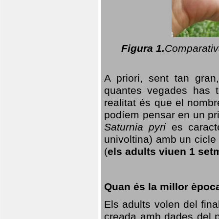
Figura 1.
Comparativa
A priori, sent tan gran
quantes vegades has t
realitat és que el nomb
podíem pensar en un princ
Saturnia pyri
es caracte
univoltina) amb un cicle 
(
els adults viuen 1 set
Quan és la millor èpoc
Els adults volen del fin
creada amb dades del po