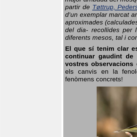
partir de
Tøttrup, Peder
d’un exemplar marcat am
aproximades (calculades
del dia- recollides per
diferents mesos, tal i c
El que sí tenim clar e
continuar gaudint de
vostres observacions 
els canvis en la fenol
fenòmens concrets!