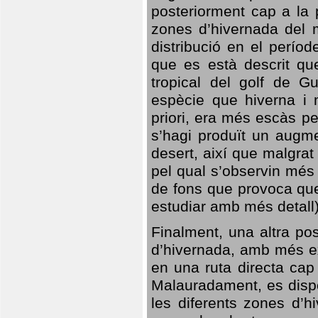
posteriorment cap a la p
zones d’hivernada del m
distribució en el perío
que es està descrit qu
tropical del golf de Gu
espècie que hiverna i m
priori, era més escàs p
s’hagi produït un augme
desert, així que malgra
pel qual s’observin més
de fons que provoca que
estudiar amb més detall)
Finalment, una altra po
d’hivernada, amb més e
en una ruta directa cap
Malauradament, es dispo
les diferents zones d’h