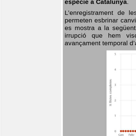
espècie a Catalunya
.
L’enregistrament de l
permeten esbrinar canvi
es mostra a la següent 
irrupció que hem vis
avançament temporal d’a