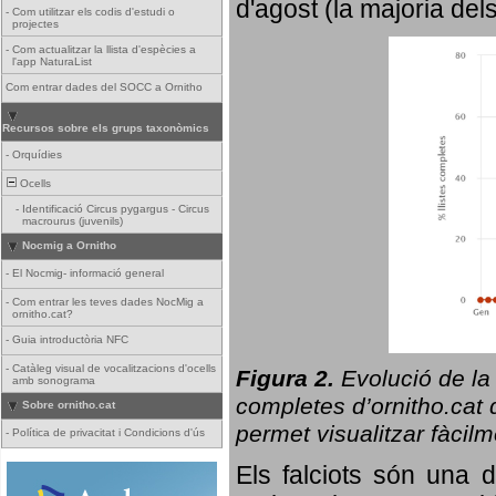
d'agost (la majoria del
-
Com utilitzar els codis d'estudi o
projectes
-
Com actualitzar la llista d'espècies a
l'app NaturaList
Com entrar dades del SOCC a Ornitho
Recursos sobre els grups taxonòmics
-
Orquídies
Ocells
-
Identificació Circus pygargus - Circus
macrourus (juvenils)
Nocmig a Ornitho
-
El Nocmig- informació general
-
Com entrar les teves dades NocMig a
ornitho.cat?
-
Guia introductòria NFC
-
Catàleg visual de vocalitzacions d'ocells
Figura 2.
Evolució de la
amb sonograma
completes d’ornitho.cat q
Sobre ornitho.cat
permet visualitzar fàcilm
-
Política de privacitat i Condicions d'ús
Els falciots són una 