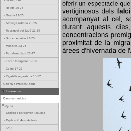
-
Reietó 25-26
oferir un espectacle qu
-
Reietó 25-26
vertiginosos dels
falc
-
Graula 23-25
acompanyat al cel, so
-
Aratinga mitrada 23-25
durant aquests dies
-
Rossinyol del Japó 21-25
concentracions premigr
-
Brocat variable 24-25
proximitat de la migra
-
Monarca 23-25
àrees d'hivernada de l
-
Papallona tigre 23-27
-
Escac ferruginós 17-25
-
Coipú 17-25
-
Cigalella argentada 15-22
-
Galeria d'imatges i sons
Informació
-
Darreres notícies
Ajuda
-
Espècies parcialment ocultes
-
Explicació dels símbols
-
FAQ