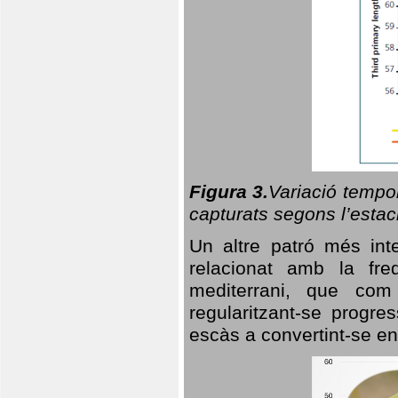
Figura 3.
Variació tempor
capturats segons l’estac
Un altre patró més in
relacionat amb la freq
mediterrani, que com
regularitzant-se progre
escàs a convertint-se en