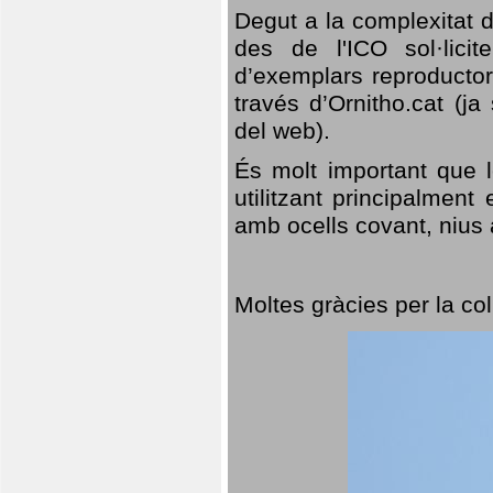
Degut a la complexitat d
des de l'ICO sol·lici
d’exemplars reproductor
través d’Ornitho.cat (ja
del web).
És molt important que 
utilitzant principalment
amb ocells covant, nius a
Moltes gràcies per la col