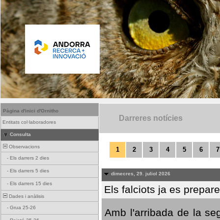
Pàgina d'inici d'Ornitho
Darreres notícies
Entitats col·laboradores
Consulta
Observacions
1
2
3
4
5
6
7
-
Els darrers 2 dies
-
Els darrers 5 dies
dimecres, 29. juliol 2026
-
Els darrers 15 dies
Els falciots ja es prepar
Dades i anàlisis
-
Grua 25-26
Amb l'arribada de la se