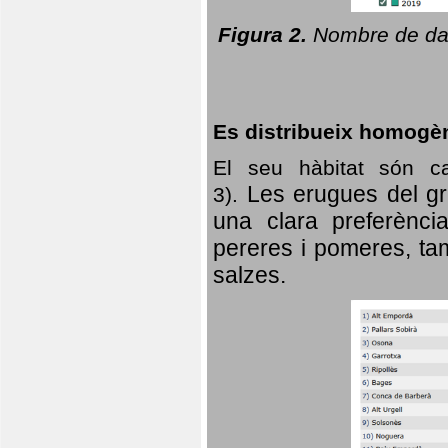
Figura 2.
Nombre de dad
Es distribueix homogè
El seu hàbitat són c
Les erugues del gr
3).
una clara preferència
pereres i pomeres, tam
salzes.