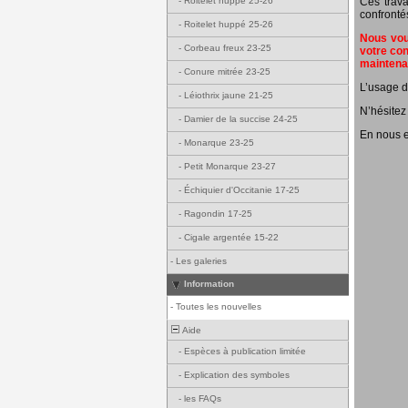
Ces trava
-
Roitelet huppé 25-26
confronté
-
Roitelet huppé 25-26
Nous vous
-
Corbeau freux 23-25
votre con
mainten
-
Conure mitrée 23-25
L’usage d
-
Léiothrix jaune 21-25
N’hésitez
-
Damier de la succise 24-25
En nous e
-
Monarque 23-25
-
Petit Monarque 23-27
-
Échiquier d'Occitanie 17-25
-
Ragondin 17-25
-
Cigale argentée 15-22
-
Les galeries
Information
-
Toutes les nouvelles
Aide
-
Espèces à publication limitée
-
Explication des symboles
-
les FAQs