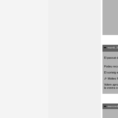
mardi, 
El passat d
Podeu recu
El sorteig
🎉 Moltes f
Volem apro
la vostra c
mercred