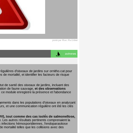
posté par Marc Illa Llobet
avinews
égulières d'oiseaux de jardins sur ornitho.cat pour
 de mortalité, et identifier les facteurs de risque
tut de santé des oiseaux de jardins, incluant des
tation de faune sauvage,
et des observations
e, ce module enregistre la présence et l'abondance
ngements dans les populations d'oiseaux en analysant
urs, et une communication régulière ont été les clés
DV), tout comme des cas isolés de salmonellose,
e
. Les autres résultats pertinents comprenaient la
les infections hémosporidiennes, l’endoparasitose
 mortalité telles que les collisions avec des