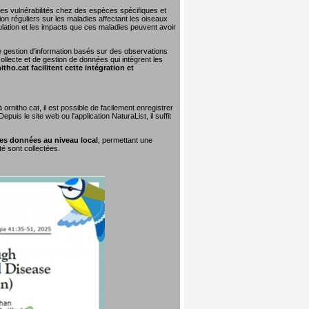
 les vulnérabilités chez des espèces spécifiques et
on réguliers sur les maladies affectant les oiseaux
lation et les impacts que ces maladies peuvent avoir
e gestion d'information basés sur des observations
collecte et de gestion de données qui intègrent les
tho.cat facilitent cette intégration et
rnitho.cat, il est possible de facilement enregistrer
uis le site web ou l'application NaturaList, il suffit
ces données au niveau local
, permettant une
té sont collectées.