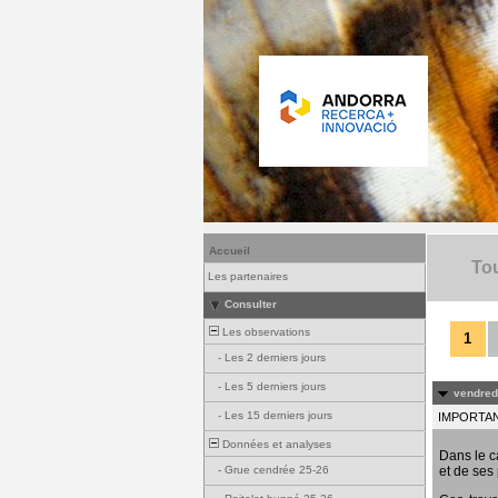
Accueil
Tou
Les partenaires
Consulter
Les observations
1
-
Les 2 derniers jours
-
Les 5 derniers jours
vendredi
-
Les 15 derniers jours
IMPORTANT
Données et analyses
Dans le c
et de ses 
-
Grue cendrée 25-26