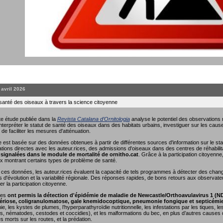
. avril 2026
 santé des oiseaux à travers la science citoyenne
e étude publiée dans la
Revista Catalana d’Ornitologia
analyse le potentiel des observations r
interpréter le statut de santé des oiseaux dans des habitats urbains, investiguer sur les causes
 de faciliter les mesures d'atténuation.
 est basée sur des données obtenues à partir de différentes sources d'information sur le sta
ions directes avec les auteur.rices, des admissions d'oiseaux dans des centres de réhabili
signalées dans le module de mortalité de ornitho.cat
. Grâce à la participation citoyenn
x montrant certains types de problème de santé.
nt ces données, les auteur.rices évaluent la capacité de tels programmes à détecter des cha
s d'évolution et la variabilité régionale. Des réponses rapides, de bons retours aux observate
r la participation citoyenne.
ées
ont permis la détection d'épidémie de maladie de Newcastle/Orthoavulavirus 1 (N
riose, coligranulomatose, gale knemidocoptique, pneumonie fongique et septicémi
e, les kystes de plumes, l’hyperparathyroïdie nutritionnelle, les infestations par les tiques, 
, nématodes, cestodes et coccidies), et les malformations du bec, en plus d’autres causes de
es morts sur les routes, et la prédation.