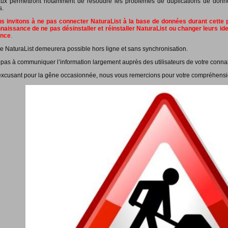
ux permettront notamment de résoudre les problèmes de duplications de données
s.
 invitons à ne pas connecter NaturaList à la base de données durant cette pé
naissance de ne pas désinstaller et réinstaller NaturaList ou changer leurs id
ance
.
e NaturaList demeurera possible hors ligne et sans synchronisation.
 pas à communiquer l’information largement auprès des utilisateurs de votre conna
xcusant pour la gêne occasionnée, nous vous remercions pour votre compréhensi