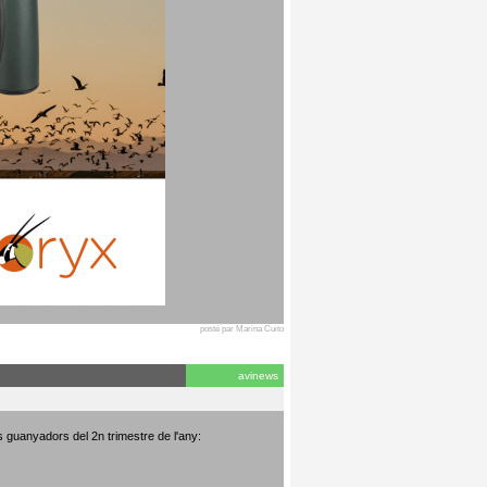
posté par Marina Cuito
avinews
s guanyadors del 2n trimestre de l'any: