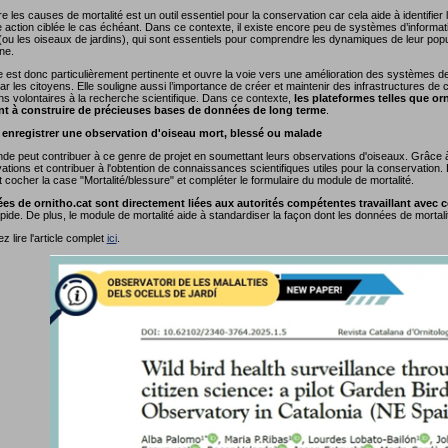
les causes de mortalité est un outil essentiel pour la conservation car cela aide à identifier
action ciblée le cas échéant. Dans ce contexte, il existe encore peu de systèmes d’informati
u les oiseaux de jardins), qui sont essentiels pour comprendre les dynamiques de leur popu
une.
e est donc particulièrement pertinente et ouvre la voie vers une amélioration des systèmes d
ar les citoyens. Elle souligne aussi l’importance de créer et maintenir des infrastructures de 
ns volontaires à la recherche scientifique. Dans ce contexte,
les plateformes telles que orni
nt à construire de précieuses bases de données de long terme
.
nregistrer une observation d'oiseau mort, blessé ou malade
de peut contribuer à ce genre de projet en soumettant leurs observations d'oiseaux. Grâce à o
tions et contribuer à l'obtention de connaissances scientifiques utiles pour la conservation. Dep
cocher la case "Mortalité/blessure" et compléter le formulaire du module de mortalité.
es de ornitho.cat sont directement liées aux autorités compétentes travaillant avec 
ide. De plus, le module de mortalité aide à standardiser la façon dont les données de mortali
 lire l'article complet
ici
.