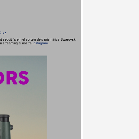
Oryx
 seguit farem el sorteig dels prismàtics Swarovski
en streaming al nostre
Instagram.