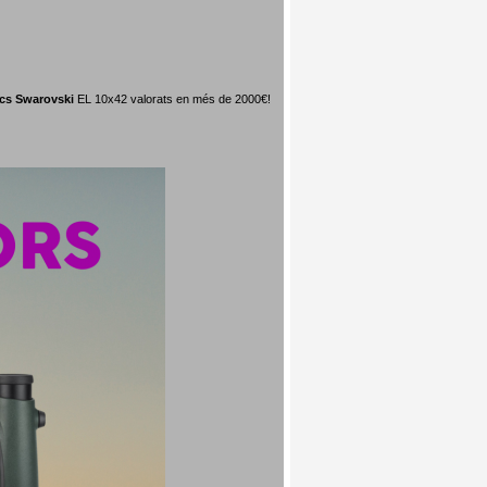
ics Swarovski
EL 10x42 valorats en més de 2000€!