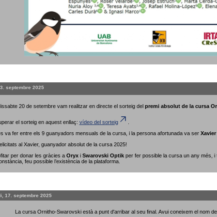
23. septembre 2025
issabte 20 de setembre vam realitzar en directe el sorteig del
premi absolut de la cursa O
perar el sorteig en aquest enllaç:
vídeo del sorteig
.
 es va fer entre els 9 guanyadors mensuals de la cursa, i la persona afortunada va ser
Xavier
elicitats al Xavier, guanyador absolut de la cursa 2025!
fitar per donar les gràcies a
Oryx
i
Swarovski Optik
per fer possible la cursa un any més, i
onstància, feu possible l’existència de la plataforma.
i, 17. septembre 2025
La cursa Ornitho-Swarovski està a punt d'arribar al seu final. Avui coneixem el nom 