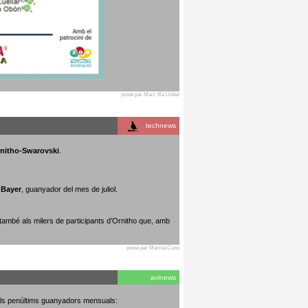
posté par Marc Illa Llobet
technews
rnitho-Swarovski
.
 Bayer
, guanyador del mes de juliol.
 també als milers de participants d’Ornitho que, amb
posté par Marina Cuito
avinews
dels penúltims guanyadors mensuals: