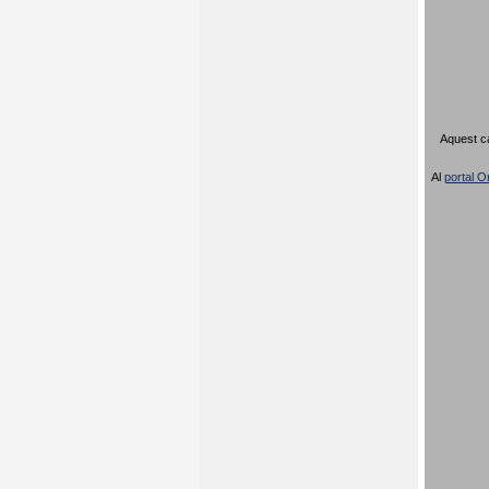
Aquest ca
Al
portal Or