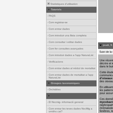
Statistiques d'utilisation
Tutoriels
-
FAQS
-
Com registrar-se
-
Com entrar dades
-
Com introduir una llista completa
-
Com consultar i editar dades
jeudi, 9
-
Com fer consultes avançades
Suivi de la
-
Com introduir dades a l'app NaturaList
Une récent
-
Verificacions
décrire et 
dans le but
-
Com entrar dades al mòdul de mortalitat
Cette étude
-
Com entrar dades de mortalitat a l'app
communicat
NaturaList
d'oiseaux 
des oiseau
Groupes taxonomiques
En utilisa
-
Orchidées
les pattern
pour assure
Ces donn
mycobacté
-
El Nocmig- informació general
néphropathi
(trématodes
-
Com entrar les teves dades NocMig a
fenêtres, l
ornitho.cat?