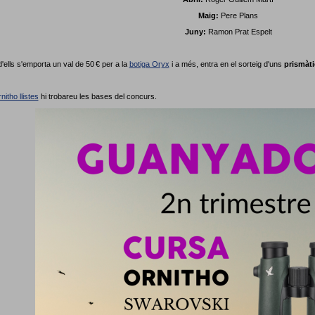
Maig:
Pere Plans
Juny:
Ramon Prat Espelt
'ells s'emporta un val de 50 € per a la
botiga Oryx
i a més, entra en el sorteig d'uns
prismàt
nitho llistes
hi trobareu les bases del concurs.