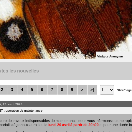
Visiteur Anonyme
tes les nouvelles
2
3
4
5
6
7
8
9
>
>|
Nbre/page
, 17. avril 2026
 : opération de maintenance
adre de travaux indispensables de maintenance, nous vous informons qu’une rupt
portails régionaux aura lieu le
lundi 20 avril à partir de 20h00
et pour une durée in