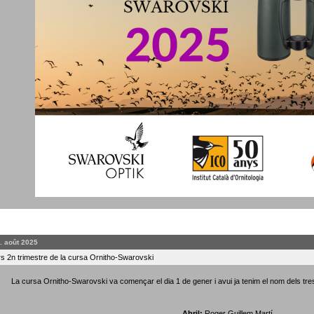
. août 2025
 2n trimestre de la cursa Ornitho-Swarovski
La cursa Ornitho-Swarovski va començar el dia 1 de gener i avui ja tenim el nom dels tre
Abril:
Roger Guillem Martí