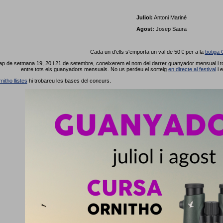
Juliol:
Antoni Mariné
Agost:
Josep Saura
Cada un d'ells s'emporta un val de 50 € per a la
botiga 
p de setmana 19, 20 i 21 de setembre, coneixerem el nom del darrer guanyador mensual i tot
entre tots els guanyadors mensuals. No us perdeu el sorteig
en directe al festival
i 
nitho llistes
hi trobareu les bases del concurs.