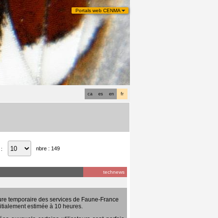
Portals web CENMA
ca
es
en
fr
nbre : 149
 :
technews
ure temporaire des services de Faune-France
itialement estimée à 10 heures.