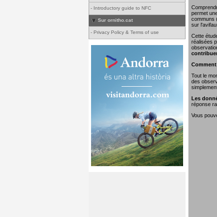
Comprendre 
-
Introductory guide to NFC
permet une 
communs (o
Sur ornitho.cat
sur l'avifa
-
Privacy Policy & Terms of use
Cette étud
réalisées p
observatio
contribue
Comment e
Tout le mon
des observa
simplement 
Les donné
réponse rap
Vous pouvez