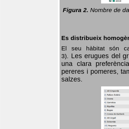
Figura 2.
Nombre de dad
Es distribueix homogè
El seu hàbitat són c
Les erugues del gr
3).
una clara preferència
pereres i pomeres, tam
salzes.