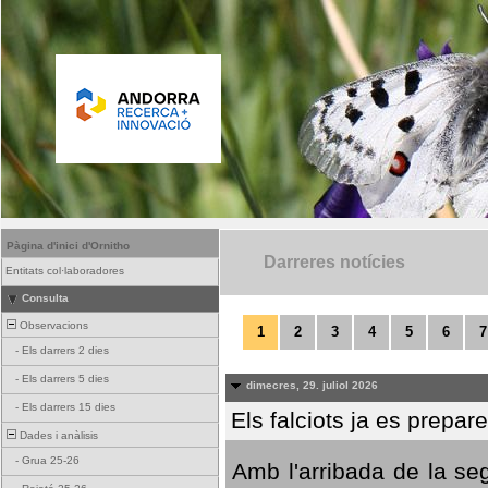
Pàgina d'inici d'Ornitho
Darreres notícies
Entitats col·laboradores
Consulta
Observacions
1
2
3
4
5
6
7
-
Els darrers 2 dies
-
Els darrers 5 dies
dimecres, 29. juliol 2026
-
Els darrers 15 dies
Els falciots ja es prepar
Dades i anàlisis
-
Grua 25-26
Amb l'arribada de la se