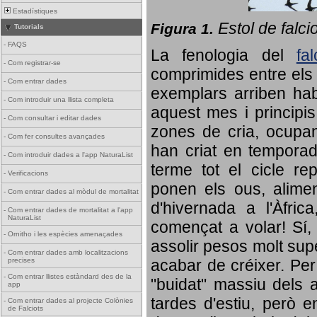
Estadístiques
Estol de falci
Figura 1.
Tutorials
-
FAQS
La fenologia del
fa
-
Com registrar-se
comprimides entre els o
-
Com entrar dades
exemplars arriben habi
-
Com introduir una llista completa
aquest mes i principis
-
Com consultar i editar dades
zones de cria, ocupan
-
Com fer consultes avançades
han criat en tempora
-
Com introduir dades a l'app NaturaList
terme tot el cicle rep
-
Verificacions
ponen els ous, alime
-
Com entrar dades al mòdul de mortalitat
d'hivernada a l'Àfric
-
Com entrar dades de mortalitat a l'app
NaturaList
començat a volar! Sí, 
-
Ornitho i les espècies amenaçades
assolir pesos molt supe
-
Com entrar dades amb localitzacions
precises
acabar de créixer. Per 
-
Com entrar llistes estàndard des de la
"buidat" massiu dels a
app
tardes d'estiu, però e
-
Com entrar dades al projecte Colònies
de Falciots