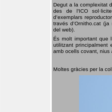
Degut a la complexitat d
des de l'ICO sol·lici
d’exemplars reproductor
través d’Ornitho.cat (ja
del web).
És molt important que 
utilitzant principalment
amb ocells covant, nius a
Moltes gràcies per la col