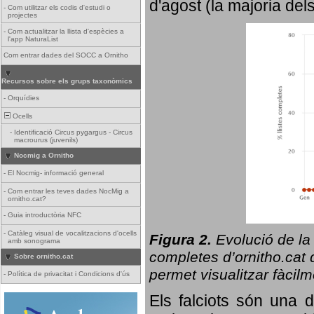
d'agost (la majoria del
-
Com utilitzar els codis d'estudi o
projectes
-
Com actualitzar la llista d'espècies a
l'app NaturaList
Com entrar dades del SOCC a Ornitho
Recursos sobre els grups taxonòmics
-
Orquídies
Ocells
-
Identificació Circus pygargus - Circus
macrourus (juvenils)
Nocmig a Ornitho
-
El Nocmig- informació general
-
Com entrar les teves dades NocMig a
ornitho.cat?
-
Guia introductòria NFC
-
Catàleg visual de vocalitzacions d'ocells
Figura 2.
Evolució de la
amb sonograma
completes d’ornitho.cat q
Sobre ornitho.cat
permet visualitzar fàcilm
-
Política de privacitat i Condicions d'ús
Els falciots són una 