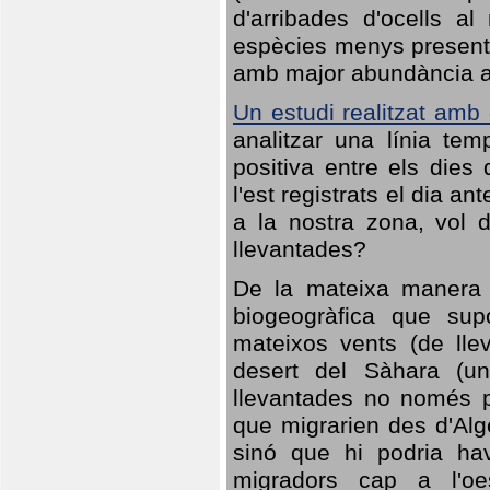
d'arribades d'ocells al
espècies menys presents
amb major abundància al 
Un estudi realitzat amb
analitzar una línia te
positiva entre els dies
l'est registrats el dia a
a la nostra zona, vol 
llevantades?
De la mateixa manera q
biogeogràfica que sup
mateixos vents (de lle
desert del Sàhara (un
llevantades no només po
que migrarien des d'Alg
sinó que hi podria ha
migradors cap a l'oe