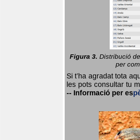
Figura 3.
Distribució d
per coma
Si t’ha agradat tota a
les pots consultar tu ma
--
Informació per
es
p