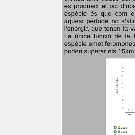
es produeix el pic d’ob
espècie és que com el
aquest període
no s’al
l’energia que tenen la 
La única funció de la f
espècie emet feromones
poden superar els 15km