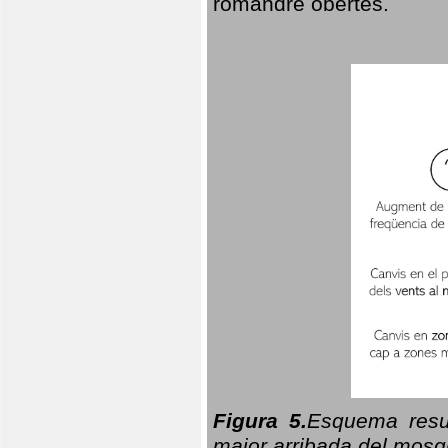
romandre obertes.
Figura 5.
Esquema resu
major arribada del mosqu