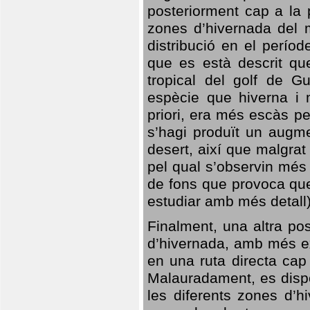
posteriorment cap a la p
zones d’hivernada del m
distribució en el perío
que es està descrit qu
tropical del golf de Gu
espècie que hiverna i m
priori, era més escàs p
s’hagi produït un augme
desert, així que malgra
pel qual s’observin més
de fons que provoca que
estudiar amb més detall)
Finalment, una altra po
d’hivernada, amb més e
en una ruta directa cap
Malauradament, es dispo
les diferents zones d’h