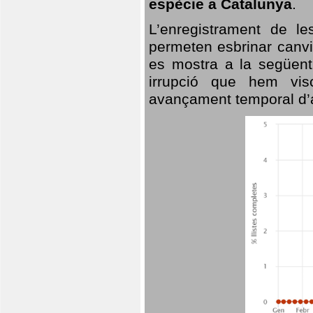
espècie a Catalunya
.
L’enregistrament de l
permeten esbrinar canvi
es mostra a la següent 
irrupció que hem vis
avançament temporal d’a