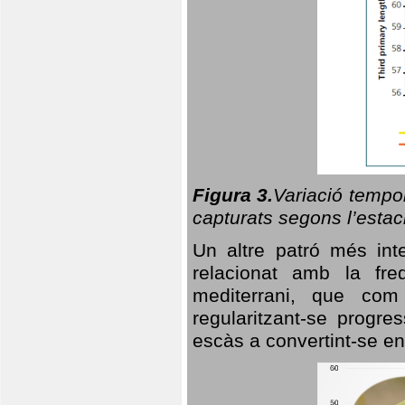
Figura 3.
Variació tempor
capturats segons l’estac
Un altre patró més in
relacionat amb la freq
mediterrani, que com
regularitzant-se progre
escàs a convertint-se en