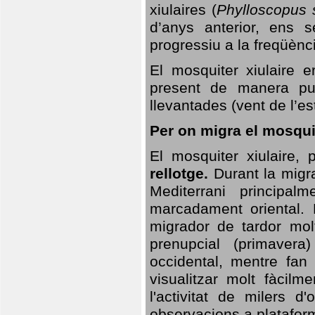
xiulaires (
Phylloscopus s
d’anys anterior, ens s
progressiu a la freqüènc
El mosquiter xiulaire 
present de manera pun
llevantades (vent de l’est
Per on migra el mosquit
El mosquiter xiulaire,
rellotge.
Durant la migra
Mediterrani principa
marcadament oriental. 
migrador de tardor molt
prenupcial (primavera
occidental, mentre fan 
visualitzar molt fàcilm
l'activitat de milers 
observacions a plataform