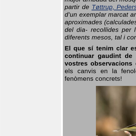
partir de
Tøttrup, Peder
d’un exemplar marcat am
aproximades (calculades
del dia- recollides per
diferents mesos, tal i c
El que sí tenim clar e
continuar gaudint de
vostres observacions 
els canvis en la fenol
fenòmens concrets!