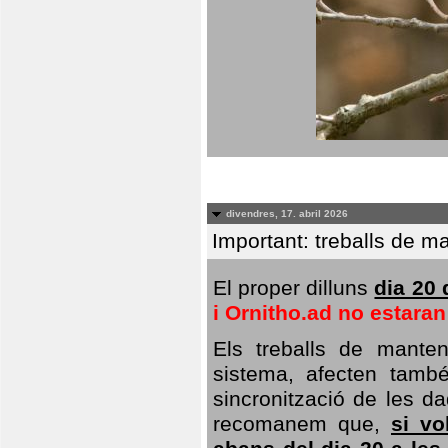
divendres, 17. abril 2026
Important: treballs de ma
El proper dilluns
dia 20 
i Ornitho.ad no estara
Els treballs de manten
sistema, afecten també 
sincronització de les da
recomanem que,
si vo