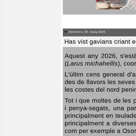
dimecres, 20. maig 2026
Has vist gavians criant 
Aquest any 2026, s'est
(
Larus michahellis
), coo
L'últim cens general d'a
des de llavors les seves
les costes del nord peni
Tot i que moltes de les p
i penya-segats, una par
principalment en teulad
principalment a diverses
com per exemple a Oso