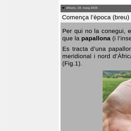
dilluns, 18. maig 2026
Comença l’època (breu) d
Per qui no la conegui, 
que la
papallona
(i l’in
Es tracta d’una papallo
meridional i nord d’Àfri
(Fig.1).