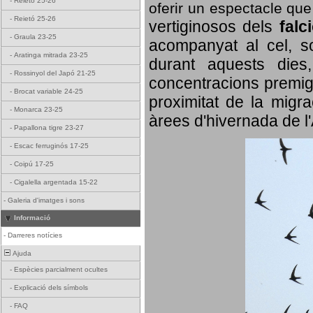
-
Reietó 25-26
oferir un espectacle qu
-
Reietó 25-26
vertiginosos dels
falc
-
Graula 23-25
acompanyat al cel, so
-
Aratinga mitrada 23-25
durant aquests dies
-
Rossinyol del Japó 21-25
concentracions premigr
-
Brocat variable 24-25
proximitat de la migra
-
Monarca 23-25
àrees d'hivernada de l
-
Papallona tigre 23-27
-
Escac ferruginós 17-25
-
Coipú 17-25
-
Cigalella argentada 15-22
-
Galeria d'imatges i sons
Informació
-
Darreres notícies
Ajuda
-
Espècies parcialment ocultes
-
Explicació dels símbols
-
FAQ