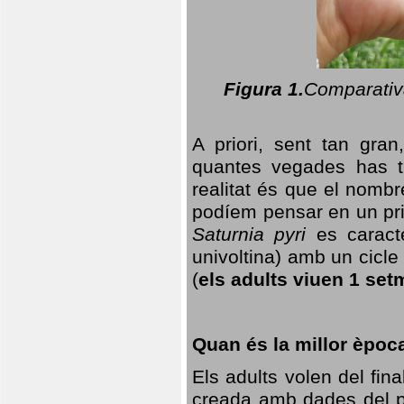
Figura 1.
Comparativa
A priori, sent tan gran
quantes vegades has t
realitat és que el nomb
podíem pensar en un princ
Saturnia pyri
es caracte
univoltina) amb un cicle 
(
els adults viuen 1 set
Quan és la millor èpoc
Els adults volen del fin
creada amb dades del po