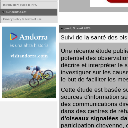
-
Introductory guide to NFC
Sur ornitho.cat
-
Privacy Policy & Terms of use
jeudi, 9. avril 2026
Suivi de la santé des oi
Une récente étude publi
potentiel des observation
décrire et interpréter le
investiguer sur les cause
le but de faciliter les m
Cette étude est basée su
sources d'information sur
des communications dire
dans des centres de réh
d'oiseaux signalées da
participation citoyenne,