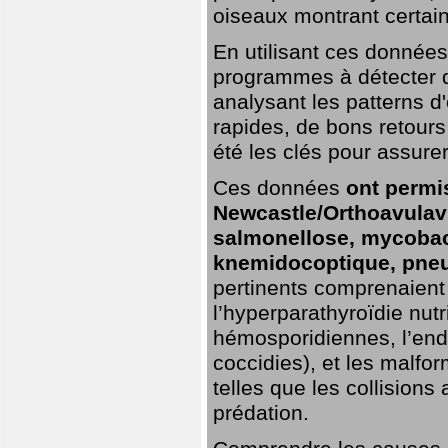
oiseaux montrant certai
En utilisant ces données,
programmes à détecter 
analysant les patterns d'
rapides, de bons retour
été les clés pour assurer
Ces données
ont permi
Newcastle/Orthoavulavi
salmonellose, mycobac
knemidocoptique, pneu
pertinents comprenaient 
l’hyperparathyroïdie nutri
hémosporidiennes, l’end
coccidies), et les malfo
telles que les collisions
prédation.