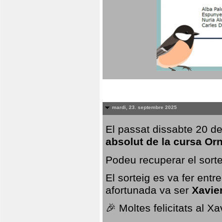
mardi, 23. septembre 2025
El passat dissabte 20 de
absolut de la cursa Or
Podeu recuperar el sorte
El sorteig es va fer ent
afortunada va ser
Xavie
🎉 Moltes felicitats al X