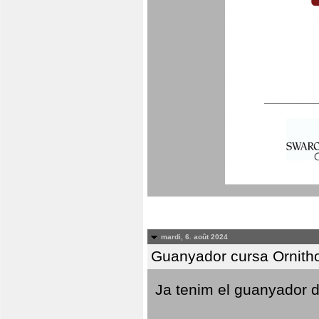
mardi, 6. août 2024
Guanyador cursa Ornith
Ja tenim el guanyador d