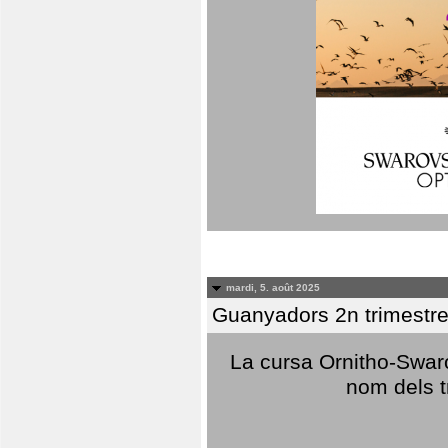
mardi, 5. août 2025
Guanyadors 2n trimestre
La cursa Ornitho-Swaro
nom dels t