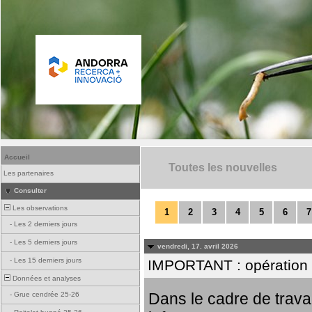
Accueil
Toutes les nouvelles
Les partenaires
Consulter
Les observations
1
2
3
4
5
6
7
-
Les 2 derniers jours
-
Les 5 derniers jours
vendredi, 17. avril 2026
-
Les 15 derniers jours
IMPORTANT : opération
Données et analyses
Dans le cadre de trav
-
Grue cendrée 25-26