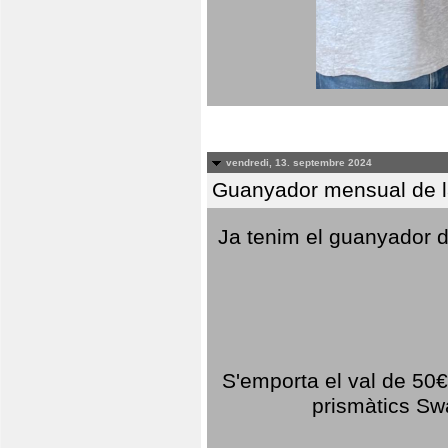
vendredi, 13. septembre 2024
Guanyador mensual de l
Ja tenim el guanyador d
S'emporta el val de 50€ 
prismàtics Sw