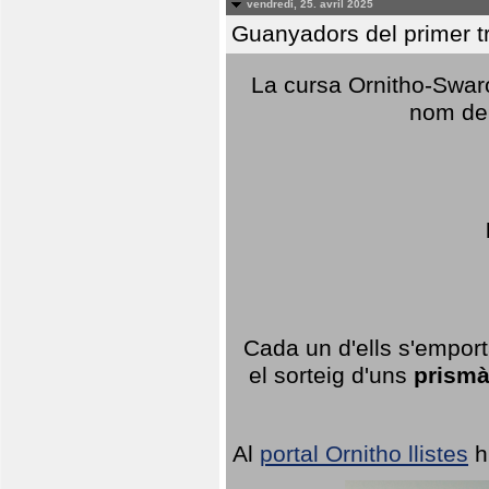
vendredi, 25. avril 2025
Guanyadors del primer t
La cursa Ornitho-Swaro
nom del
Cada un d'ells s'emport
el sorteig d'uns
prismà
Al
portal Ornitho llistes
h