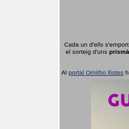
Cada un d'ells s'emport
el sorteig d'uns
prismà
Al
portal Ornitho llistes
h