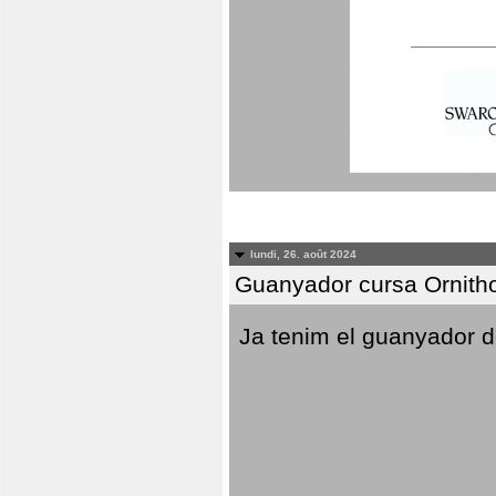
lundi, 26. août 2024
Guanyador cursa Ornitho
Ja tenim el guanyador d