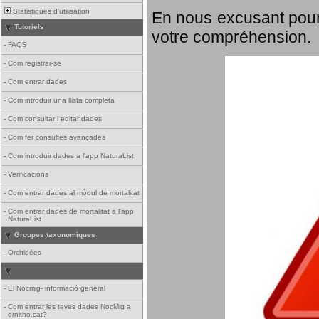
Statistiques d'utilisation
En nous excusant pour
Tutoriels
votre compréhension.
-
FAQS
-
Com registrar-se
-
Com entrar dades
-
Com introduir una llista completa
-
Com consultar i editar dades
-
Com fer consultes avançades
-
Com introduir dades a l'app NaturaList
-
Verificacions
-
Com entrar dades al mòdul de mortalitat
-
Com entrar dades de mortalitat a l'app
NaturaList
Groupes taxonomiques
-
Orchidées
-
El Nocmig- informació general
-
Com entrar les teves dades NocMig a
ornitho.cat?