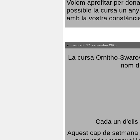
Volem aprofitar per dona
possible la cursa un any
amb la vostra constància,
mercredi, 17. septembre 2025
La cursa Ornitho-Swarovs
nom d
Cada un d'ells
Aquest cap de setmana 1