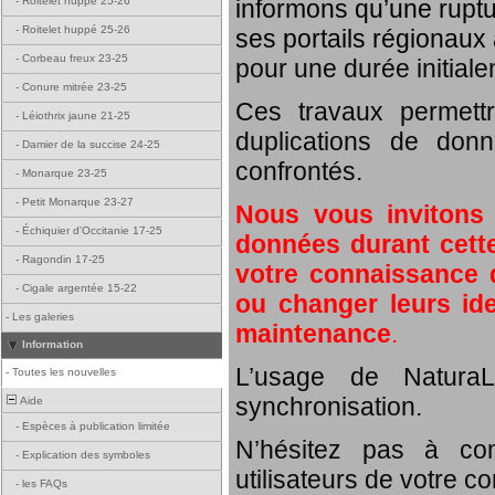
informons qu’une rupt
-
Roitelet huppé 25-26
-
Roitelet huppé 25-26
ses portails régionaux 
-
Corbeau freux 23-25
pour une durée initial
-
Conure mitrée 23-25
Ces travaux permett
-
Léiothrix jaune 21-25
duplications de donn
-
Damier de la succise 24-25
confrontés.
-
Monarque 23-25
-
Petit Monarque 23-27
Nous vous invitons
-
Échiquier d'Occitanie 17-25
données durant cette
-
Ragondin 17-25
votre connaissance d
-
Cigale argentée 15-22
ou changer leurs id
-
Les galeries
maintenance
.
Information
L’usage de NaturaL
-
Toutes les nouvelles
synchronisation.
Aide
-
Espèces à publication limitée
N’hésitez pas à com
-
Explication des symboles
utilisateurs de votre c
-
les FAQs