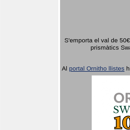
S'emporta el val de 50€ 
prismàtics Sw
Al
portal Ornitho llistes
h