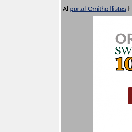
Al
portal Ornitho llistes
h