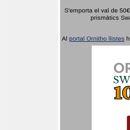
S'emporta el val de 50€ 
prismàtics Sw
Al
portal Ornitho llistes
h