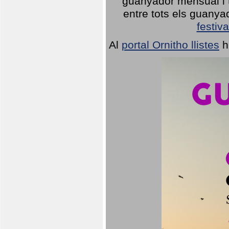
guanyador mensual i t
entre tots els guany
festiva
Al
portal Ornitho llistes
h