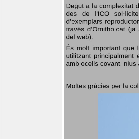
Degut a la complexitat d
des de l'ICO sol·lici
d’exemplars reproductor
través d’Ornitho.cat (ja
del web).
És molt important que 
utilitzant principalment
amb ocells covant, nius a
Moltes gràcies per la col