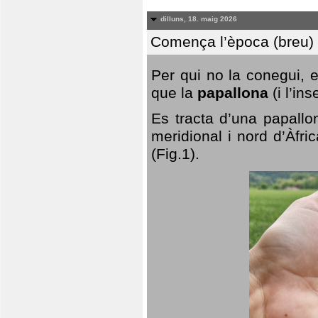
dilluns, 18. maig 2026
Comença l’època (breu) d
Per qui no la conegui, 
que la
papallona
(i l’in
Es tracta d’una papallo
meridional i nord d’Àfri
(Fig.1).