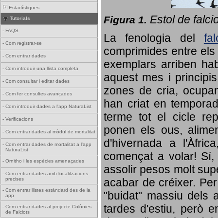
Estadístiques
Estol de falci
Figura 1.
Tutorials
-
FAQS
La fenologia del
fa
-
Com registrar-se
comprimides entre els o
-
Com entrar dades
exemplars arriben habi
-
Com introduir una llista completa
aquest mes i principis
-
Com consultar i editar dades
zones de cria, ocupan
-
Com fer consultes avançades
han criat en tempora
-
Com introduir dades a l'app NaturaList
terme tot el cicle rep
-
Verificacions
ponen els ous, alime
-
Com entrar dades al mòdul de mortalitat
d'hivernada a l'Àfric
-
Com entrar dades de mortalitat a l'app
NaturaList
començat a volar! Sí, 
-
Ornitho i les espècies amenaçades
assolir pesos molt supe
-
Com entrar dades amb localitzacions
precises
acabar de créixer. Per 
-
Com entrar llistes estàndard des de la
"buidat" massiu dels a
app
tardes d'estiu, però e
-
Com entrar dades al projecte Colònies
de Falciots