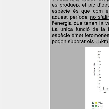
es produeix el pic d’ob
espècie és que com el
aquest període
no s’al
l’energia que tenen la 
La única funció de la f
espècie emet feromones
poden superar els 15km