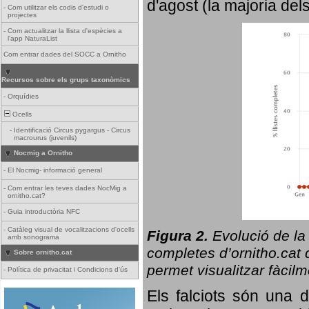
d'agost (la majoria del
-
Com utilitzar els codis d'estudi o
projectes
-
Com actualitzar la llista d'espècies a
l'app NaturaList
Com entrar dades del SOCC a Ornitho
Recursos sobre els grups taxonòmics
-
Orquídies
Ocells
-
Identificació Circus pygargus - Circus
macrourus (juvenils)
Nocmig a Ornitho
-
El Nocmig- informació general
-
Com entrar les teves dades NocMig a
ornitho.cat?
-
Guia introductòria NFC
-
Catàleg visual de vocalitzacions d'ocells
Figura 2.
Evolució de la
amb sonograma
completes d’ornitho.cat q
Sobre ornitho.cat
permet visualitzar fàcilm
-
Política de privacitat i Condicions d'ús
Els falciots són una 