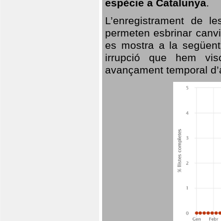
espècie a Catalunya
.
L’enregistrament de l
permeten esbrinar canvi
es mostra a la següent 
irrupció que hem vis
avançament temporal d’a