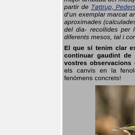
partir de
Tøttrup, Peder
d’un exemplar marcat am
aproximades (calculades
del dia- recollides per
diferents mesos, tal i c
El que sí tenim clar e
continuar gaudint de
vostres observacions 
els canvis en la fenol
fenòmens concrets!