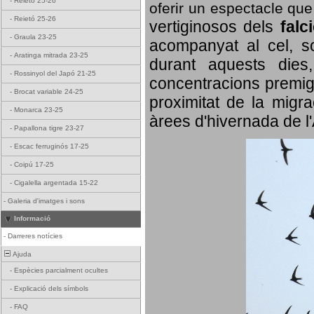
-
Reietó 25-26
oferir un espectacle qu
-
Reietó 25-26
vertiginosos dels
falc
-
Graula 23-25
acompanyat al cel, so
-
Aratinga mitrada 23-25
durant aquests dies
-
Rossinyol del Japó 21-25
concentracions premigr
-
Brocat variable 24-25
proximitat de la migra
-
Monarca 23-25
àrees d'hivernada de l
-
Papallona tigre 23-27
-
Escac ferruginós 17-25
-
Coipú 17-25
-
Cigalella argentada 15-22
-
Galeria d'imatges i sons
Informació
-
Darreres notícies
Ajuda
-
Espècies parcialment ocultes
-
Explicació dels símbols
-
FAQ