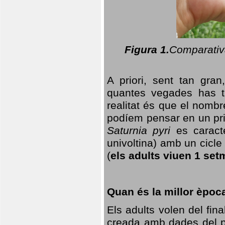
Figura 1.
Comparativa
A priori, sent tan gran
quantes vegades has t
realitat és que el nomb
podíem pensar en un princ
Saturnia pyri
es caracte
univoltina) amb un cicle 
(
els adults viuen 1 set
Quan és la millor èpoc
Els adults volen del fin
creada amb dades del po