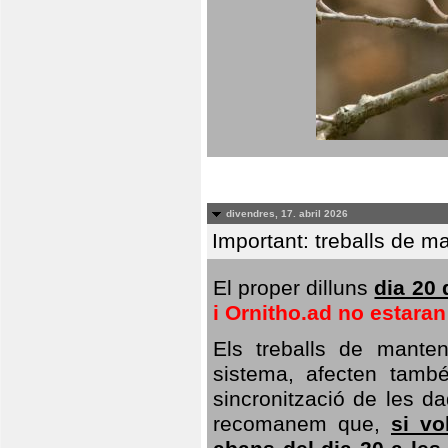
divendres, 17. abril 2026
Important: treballs de ma
El proper dilluns
dia 20 
i Ornitho.ad no estara
Els treballs de manten
sistema, afecten també 
sincronització de les da
recomanem que,
si vo