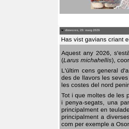
dimecres, 20. maig 2026
Has vist gavians criant 
Aquest any 2026, s'est
(
Larus michahellis
), coo
L'últim cens general d'a
des de llavors les seves
les costes del nord peni
Tot i que moltes de les p
i penya-segats, una par
principalment en teulad
principalment a diverses
com per exemple a Oso