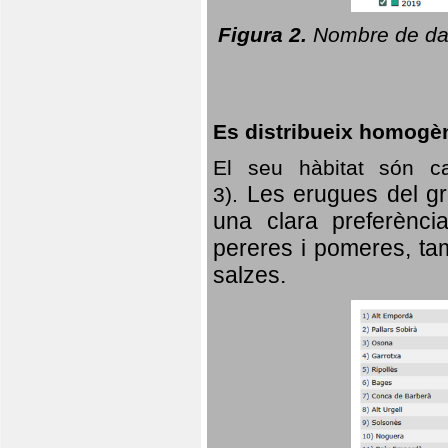
Figura 2.
Nombre de dad
Es distribueix homogè
El seu hàbitat són c
Les erugues del gr
3).
una clara preferència
pereres i pomeres, tam
salzes.