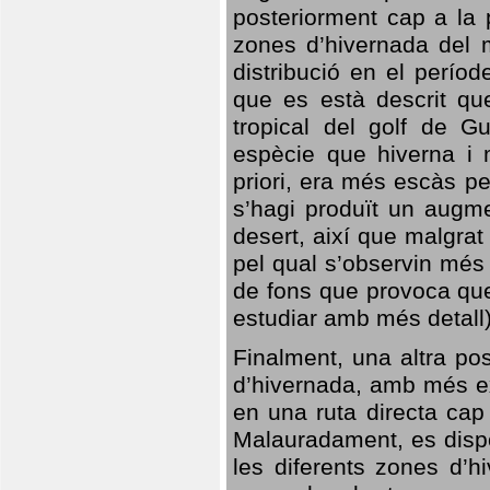
posteriorment cap a la p
zones d’hivernada del m
distribució en el perío
que es està descrit qu
tropical del golf de Gu
espècie que hiverna i m
priori, era més escàs p
s’hagi produït un augme
desert, així que malgra
pel qual s’observin més
de fons que provoca que
estudiar amb més detall)
Finalment, una altra po
d’hivernada, amb més e
en una ruta directa cap
Malauradament, es dispo
les diferents zones d’h