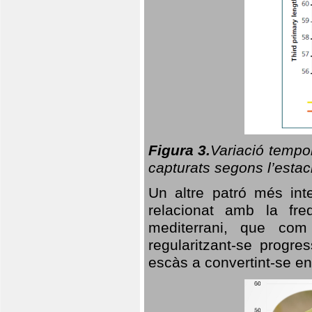
Figura 3.
Variació tempor
capturats segons l’estac
Un altre patró més in
relacionat amb la freq
mediterrani, que com
regularitzant-se progre
escàs a convertint-se en