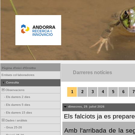
Pàgina d'inici d'Ornitho
Darreres notícies
Entitats col·laboradores
Consulta
Observacions
1
2
3
4
5
6
7
-
Els darrers 2 dies
-
Els darrers 5 dies
dimecres, 29. juliol 2026
-
Els darrers 15 dies
Els falciots ja es prepar
Dades i anàlisis
-
Grua 25-26
Amb l'arribada de la se