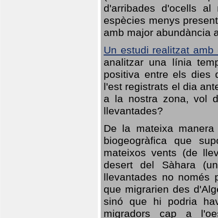
d'arribades d'ocells al
espècies menys presents
amb major abundància al 
Un estudi realitzat amb
analitzar una línia te
positiva entre els dies
l'est registrats el dia a
a la nostra zona, vol 
llevantades?
De la mateixa manera q
biogeogràfica que sup
mateixos vents (de lle
desert del Sàhara (un
llevantades no només po
que migrarien des d'Alg
sinó que hi podria ha
migradors cap a l'oe