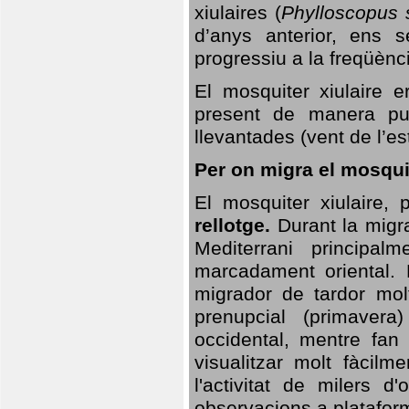
xiulaires (
Phylloscopus s
d’anys anterior, ens s
progressiu a la freqüènc
El mosquiter xiulaire 
present de manera pun
llevantades (vent de l’est
Per on migra el mosquit
El mosquiter xiulaire,
rellotge.
Durant la migra
Mediterrani principa
marcadament oriental. 
migrador de tardor molt
prenupcial (primavera
occidental, mentre fan 
visualitzar molt fàcilm
l'activitat de milers 
observacions a plataform