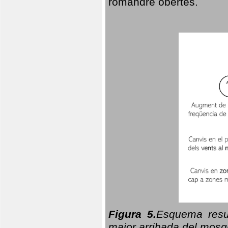
romandre obertes.
Figura 5.
Esquema resu
major arribada del mosqu