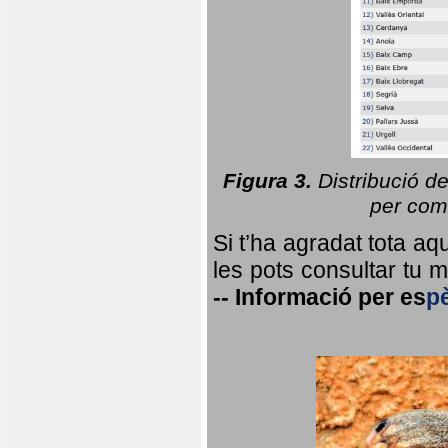
Figura 3.
Distribució d
per coma
Si t’ha agradat tota a
les pots consultar tu ma
--
Informació per
es
p