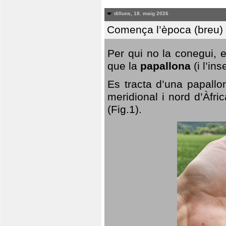
dilluns, 18. maig 2026
Comença l’època (breu) d
Per qui no la conegui, 
que la
papallona
(i l’in
Es tracta d’una papallo
meridional i nord d’Àfri
(Fig.1).