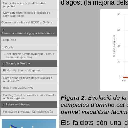
d'agost (la majoria del
-
Com utilitzar els codis d'estudi o
projectes
-
Com actualitzar la llista d'espècies a
l'app NaturaList
Com entrar dades del SOCC a Ornitho
Recursos sobre els grups taxonòmics
-
Orquídies
Ocells
-
Identificació Circus pygargus - Circus
macrourus (juvenils)
Nocmig a Ornitho
-
El Nocmig- informació general
-
Com entrar les teves dades NocMig a
ornitho.cat?
-
Guia introductòria NFC
-
Catàleg visual de vocalitzacions d'ocells
Figura 2.
Evolució de la
amb sonograma
completes d’ornitho.cat q
Sobre ornitho.cat
permet visualitzar fàcilm
-
Política de privacitat i Condicions d'ús
Els falciots són una 