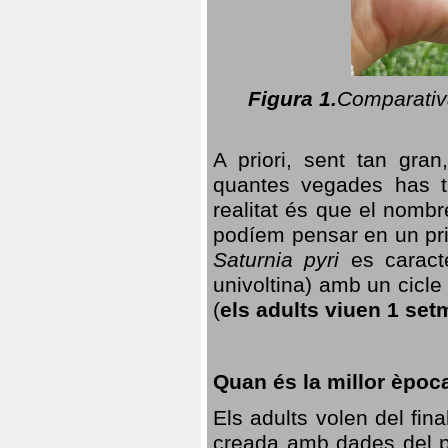
Figura 1.
Comparativa
A priori, sent tan gran
quantes vegades has t
realitat és que el nomb
podíem pensar en un princ
Saturnia pyri
es caracte
univoltina) amb un cicle 
(
els adults viuen 1 set
Quan és la millor èpoc
Els adults volen del fin
creada amb dades del po