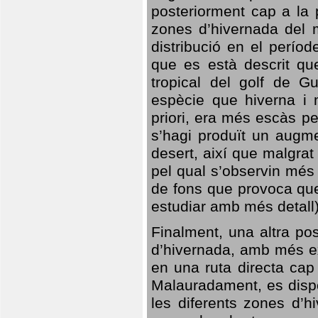
posteriorment cap a la p
zones d’hivernada del m
distribució en el perío
que es està descrit qu
tropical del golf de Gu
espècie que hiverna i m
priori, era més escàs p
s’hagi produït un augme
desert, així que malgra
pel qual s’observin més
de fons que provoca que
estudiar amb més detall)
Finalment, una altra po
d’hivernada, amb més e
en una ruta directa cap
Malauradament, es dispo
les diferents zones d’h