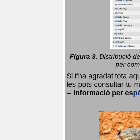
Figura 3.
Distribució d
per coma
Si t’ha agradat tota a
les pots consultar tu ma
--
Informació per
es
p