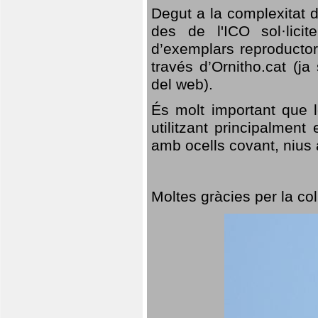
Degut a la complexitat d
des de l'ICO sol·lici
d’exemplars reproductor
través d’Ornitho.cat (ja
del web).
És molt important que 
utilitzant principalment
amb ocells covant, nius a
Moltes gràcies per la col