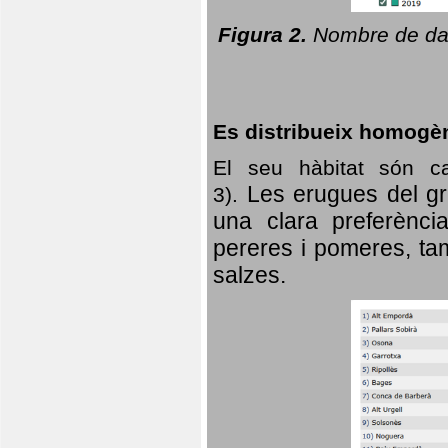
Figura 2.
Nombre de dad
Es distribueix homogè
El seu hàbitat són c
Les erugues del gr
3).
una clara preferència
pereres i pomeres, tam
salzes.