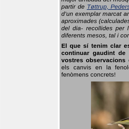
partir de
Tøttrup, Peder
d’un exemplar marcat am
aproximades (calculades
del dia- recollides per
diferents mesos, tal i c
El que sí tenim clar e
continuar gaudint de
vostres observacions 
els canvis en la fenol
fenòmens concrets!