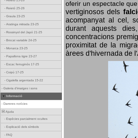
-
Reietó 25-26
oferir un espectacle qu
-
Reietó 25-26
vertiginosos dels
falc
-
Graula 23-25
acompanyat al cel, so
-
Aratinga mitrada 23-25
durant aquests dies
-
Rossinyol del Japó 21-25
concentracions premigr
-
Brocat variable 24-25
proximitat de la migra
-
Monarca 23-25
àrees d'hivernada de l
-
Papallona tigre 23-27
-
Escac ferruginós 17-25
-
Coipú 17-25
-
Cigalella argentada 15-22
-
Galeria d'imatges i sons
Informació
-
Darreres notícies
Ajuda
-
Espècies parcialment ocultes
-
Explicació dels símbols
-
FAQ