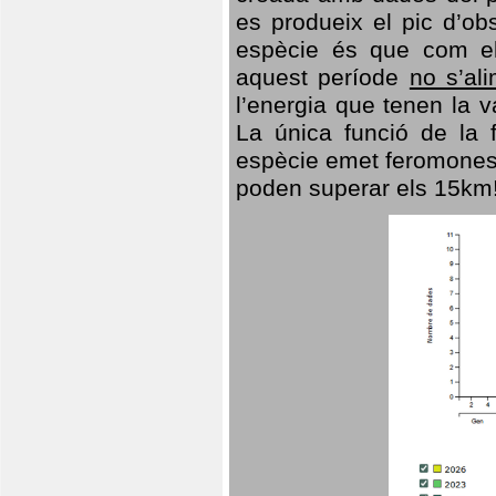
es produeix el pic d’ob
espècie és que com el
aquest període
no s’al
l’energia que tenen la 
La única funció de la f
espècie emet feromones
poden superar els 15km