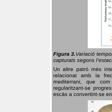
Figura 3.
Variació tempor
capturats segons l’estac
Un altre patró més in
relacionat amb la freq
mediterrani, que com
regularitzant-se progre
escàs a convertint-se en