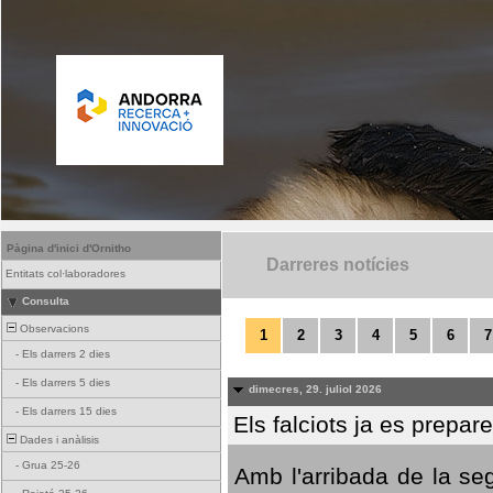
Pàgina d'inici d'Ornitho
Darreres notícies
Entitats col·laboradores
Consulta
Observacions
1
2
3
4
5
6
7
-
Els darrers 2 dies
-
Els darrers 5 dies
dimecres, 29. juliol 2026
-
Els darrers 15 dies
Els falciots ja es prepar
Dades i anàlisis
-
Grua 25-26
Amb l'arribada de la se