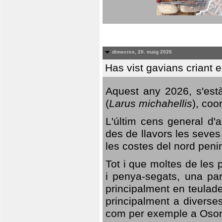
dimecres, 20. maig 2026
Has vist gavians criant 
Aquest any 2026, s'est
(
Larus michahellis
), coo
L'últim cens general d'a
des de llavors les seves
les costes del nord peni
Tot i que moltes de les p
i penya-segats, una par
principalment en teulad
principalment a diverses
com per exemple a Oso