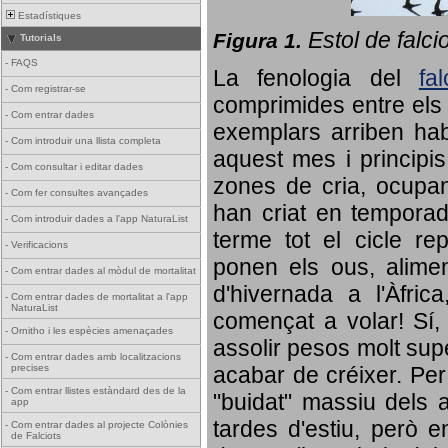
Estadístiques
Estol de falci
Figura 1.
Tutorials
-
FAQS
La fenologia del
fa
-
Com registrar-se
comprimides entre els o
-
Com entrar dades
exemplars arriben habi
-
Com introduir una llista completa
aquest mes i principis
-
Com consultar i editar dades
zones de cria, ocupan
-
Com fer consultes avançades
han criat en tempora
-
Com introduir dades a l'app NaturaList
terme tot el cicle rep
-
Verificacions
ponen els ous, alime
-
Com entrar dades al mòdul de mortalitat
d'hivernada a l'Àfric
-
Com entrar dades de mortalitat a l'app
NaturaList
començat a volar! Sí, 
-
Ornitho i les espècies amenaçades
assolir pesos molt supe
-
Com entrar dades amb localitzacions
precises
acabar de créixer. Per 
-
Com entrar llistes estàndard des de la
"buidat" massiu dels a
app
tardes d'estiu, però e
-
Com entrar dades al projecte Colònies
de Falciots