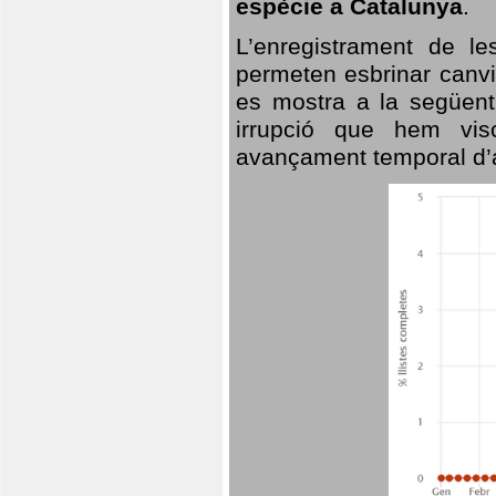
espècie a Catalunya
.
L’enregistrament de l
permeten esbrinar canvi
es mostra a la següent 
irrupció que hem vis
avançament temporal d’a