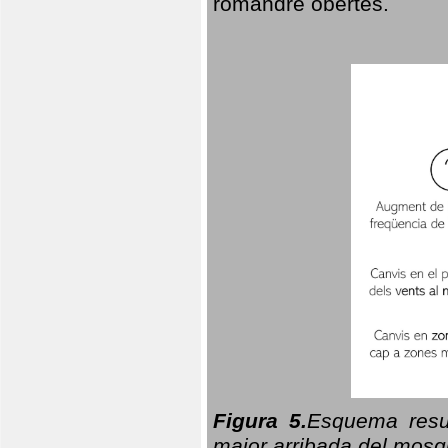
romandre obertes.
Figura 5.
Esquema resu
major arribada del mosqu