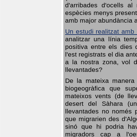
d'arribades d'ocells al
espècies menys presents
amb major abundància al 
Un estudi realitzat amb
analitzar una línia te
positiva entre els dies
l'est registrats el dia a
a la nostra zona, vol 
llevantades?
De la mateixa manera q
biogeogràfica que sup
mateixos vents (de lle
desert del Sàhara (un
llevantades no només po
que migrarien des d'Alg
sinó que hi podria ha
migradors cap a l'oe