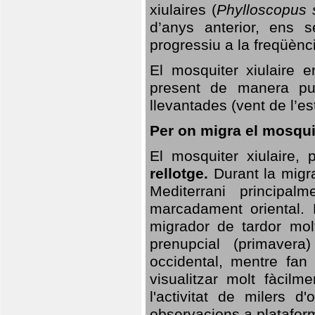
xiulaires (
Phylloscopus s
d’anys anterior, ens s
progressiu a la freqüènc
El mosquiter xiulaire 
present de manera pun
llevantades (vent de l’est
Per on migra el mosquit
El mosquiter xiulaire,
rellotge.
Durant la migra
Mediterrani principa
marcadament oriental. 
migrador de tardor molt
prenupcial (primavera
occidental, mentre fan 
visualitzar molt fàcilm
l'activitat de milers 
observacions a plataform