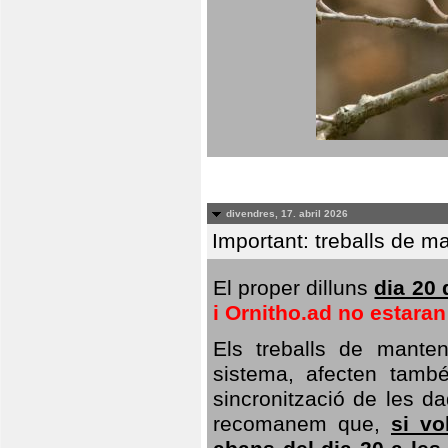
divendres, 17. abril 2026
Important: treballs de ma
El proper dilluns
dia 20 
i Ornitho.ad no estara
Els treballs de manten
sistema, afecten també 
sincronització de les da
recomanem que,
si vo