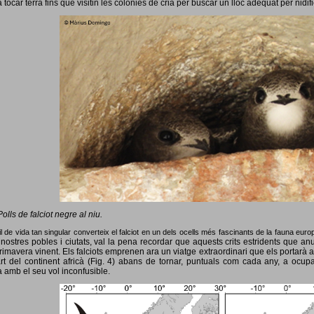
 tocar terra fins que visitin les colònies de cria per buscar un lloc adequat per nidif
Polls de falciot negre al niu.
l de vida tan singular converteix el falciot en un dels ocells més fascinants de la fauna eur
nostres pobles i ciutats, val la pena recordar que aquests crits estridents que anun
primavera vinent.
Els falciots emprenen ara un viatge extraordinari que els portarà a
rt del continent africà (Fig. 4) abans de tornar, puntuals com cada any, a ocup
 amb el seu vol inconfusible.