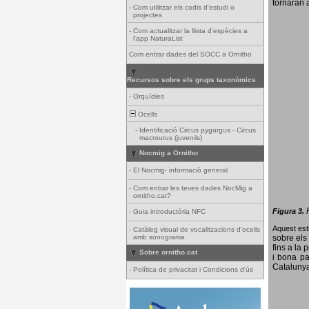
tornaran a
-
Com utilitzar els codis d'estudi o
projectes
-
Com actualitzar la llista d'espècies a
l'app NaturaList
Com entrar dades del SOCC a Ornitho
Recursos sobre els grups taxonòmics
-
Orquídies
Ocells
-
Identificació Circus pygargus - Circus
macrourus (juvenils)
Nocmig a Ornitho
-
El Nocmig- informació general
-
Com entrar les teves dades NocMig a
ornitho.cat?
Figura 3.
-
Guia introductòria NFC
Aquest esti
-
Catàleg visual de vocalitzacions d'ocells
amb sonograma
sobre els 
fins a la 
Sobre ornitho.cat
i bona pa
Catalunya
-
Política de privacitat i Condicions d'ús