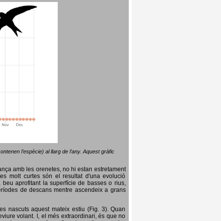
ntenen l’espècie) al llarg de l’any. Aquest gràfic
lança amb les orenetes, no hi estan estretament
es molt curtes són el resultat d'una evolució
, beu aprofitant la superfície de basses o rius,
nt períodes de descans mentre ascendeix a grans
es nascuts aquest mateix estiu (Fig. 3). Quan
iure volant. I, el més extraordinari, és que no