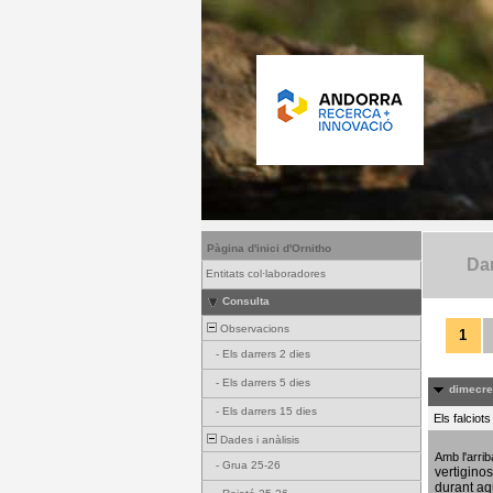
Pàgina d'inici d'Ornitho
Dar
Entitats col·laboradores
Consulta
Observacions
1
-
Els darrers 2 dies
-
Els darrers 5 dies
dimecres
-
Els darrers 15 dies
Els falciot
Dades i anàlisis
Amb l'arri
-
Grua 25-26
vertigino
durant aq