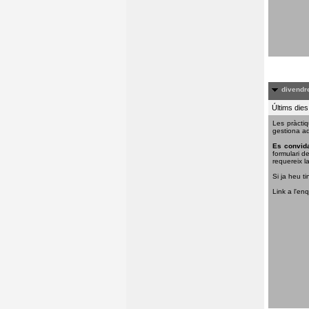
divendre
Últims dies
Les pràctiq
gestiona aq
Es convida
formulari d
requereix la
Si ja heu ti
Link a l'en