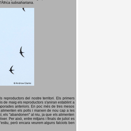
l'Àfrica subsahariana.
 reproductors del nostre territori. Els primers
is de maig els reproductors s'aniran establint a
temporades anteriors. En poc més de tres mesos
s, alimenten els polls i marxen de nou cap a les
Sí, els "abandonen" al niu, ja que els alimenten
er. Per això, entre mitjans i finals de juliol es
d'estiu, però encara veurem alguns falciots ben