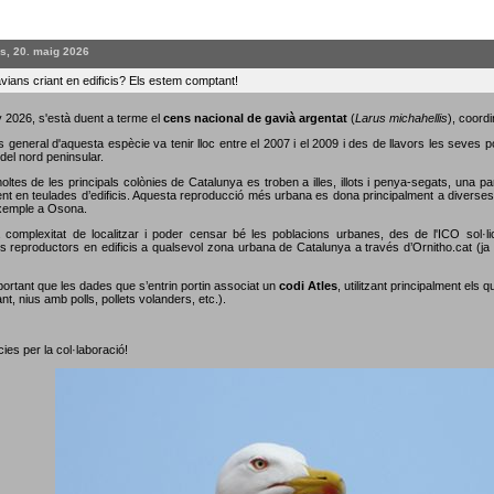
s, 20. maig 2026
vians criant en edificis? Els estem comptant!
 2026, s'està duent a terme el
cens nacional de gavià argentat
(
Larus michahellis
), coordi
s general d'aquesta espècie va tenir lloc entre el 2007 i el 2009 i des de llavors les seves 
del nord peninsular.
oltes de les principals colònies de Catalunya es troben a illes, illots i penya-segats, una p
nt en teulades d’edificis. Aquesta reproducció més urbana es dona principalment a diverses c
xemple a Osona.
 complexitat de localitzar i poder censar bé les poblacions urbanes, des de l'ICO sol·li
s reproductors en edificis a qualsevol zona urbana de Catalunya a través d’Ornitho.cat (ja s
portant que les dades que s’entrin portin associat un
codi Atles
, utilitzant principalment els 
nt, nius amb polls, pollets volanders, etc.).
ies per la col·laboració!