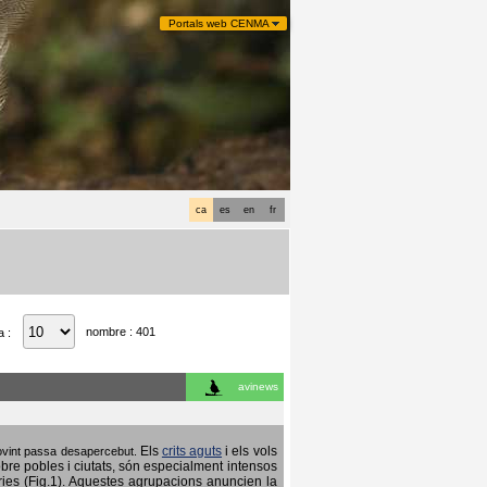
Portals web CENMA
ca
es
en
fr
nombre : 401
a :
avinews
Els
crits aguts
i els vols
 sovint passa desapercebut.
obre pobles i ciutats, són especialment intensos
ries (Fig.1). Aquestes agrupacions anuncien la