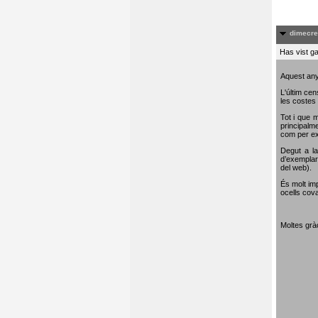
dimecre
Has vist ga
Aquest any
L'últim cen
les costes 
Tot i que m
principalme
com per e
Degut a la
d’exemplar
del web).
És molt im
ocells cova
Moltes gràc