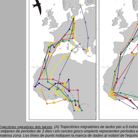
(A) Trajectòries migratòries de tardor per a 6 indi
Trajectòries migratòries dels falciots
.
 mitjanes de períodes de 3 dies i els cercles grocs omplerts representen períodes 
mateixa zona. Les línies de punts indiquen la manca de dades al voltant de l'equinoc