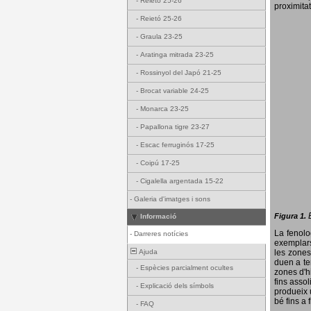
-
Reietó 25-26
proximitat
-
Reietó 25-26
-
Graula 23-25
-
Aratinga mitrada 23-25
-
Rossinyol del Japó 21-25
-
Brocat variable 24-25
-
Monarca 23-25
-
Papallona tigre 23-27
-
Escac ferruginós 17-25
-
Coipú 17-25
-
Cigalella argentada 15-22
-
Galeria d'imatges i sons
Figura 1.
Informació
La fenol
-
Darreres notícies
exemplars
Ajuda
les zones
duen a te
-
Espècies parcialment ocultes
zones d'hi
fins assol
-
Explicació dels símbols
produeix 
bé fins a 
-
FAQ