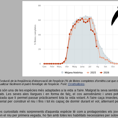
Evolució de la freqüència d’observació de l’espècie (% de llistes completes d’ornitho.cat que co
alitzar fàcilment el patró fenològic de l’espècie. Font:
Ornithollistes
.
ots són una de les espècies més adaptades a la vida a l'aire. Malgrat la seva semb
ts. Les seves ales llargues i en forma de falç, el cos aerodinàmic i unes pot
tzada que li permet passar pràcticament tota la vida volant. A l'aire caça insectes
terial per construir el niu i fins i tot és capaç de dormir durant el vol, alterna
s curiositats més sorprenents d'aquesta espècie té com a protagonistes els jov
 el niu per primera vegada, ho fan amb totes les habilitats necessàries per sobrev