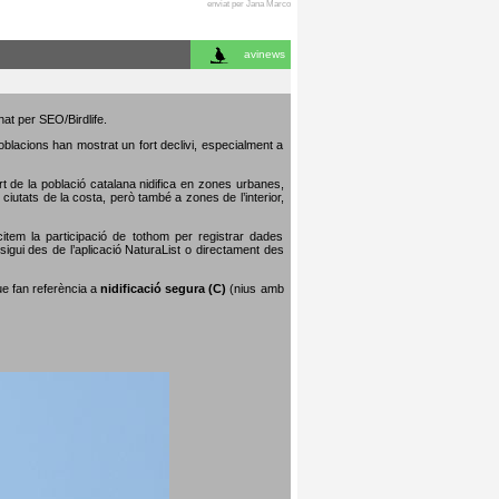
enviat per Jana Marco
avinews
nat per SEO/Birdlife.
poblacions han mostrat un fort declivi, especialment a
art de la població catalana nidifica en zones urbanes,
iutats de la costa, però també a zones de l’interior,
citem la participació de tothom per registrar dades
igui des de l’aplicació NaturaList o directament des
que fan referència a
nidificació segura (C)
(nius amb