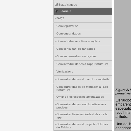
Estadístiques
Tutorials
-
FAQS
-
Com registrar-se
-
Com entrar dades
-
Com introduir una llista completa
-
Com consultar i editar dades
-
Com fer consultes avançades
-
Com introduir dades a l'app NaturaList
-
Verificacions
-
Com entrar dades al mòdul de mortalitat
-
Com entrar dades de mortalitat a l'app
Figura 2.
NaturaList
permet visu
-
Ornitho i les espècies amenaçades
Els falci
emparenta
-
Com entrar dades amb localitzacions
precises
especiali
recull ma
-
Com entrar llistes estàndard des de la
altituds.
app
Una de le
-
Com entrar dades al projecte Colònies
de Falciots
abandonen