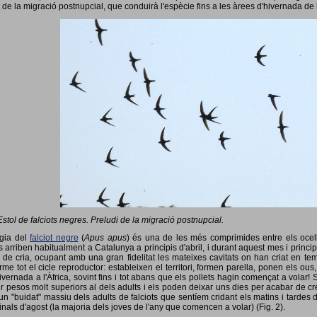
 de la migració postnupcial, que conduirà l'espècie fins a les àrees d'hivernada de 
Estol de falciots negres. Preludi de la migració postnupcial.
ogia del
falciot negre
(
Apus apus
) és una de les més comprimides entre els ocells
 arriben habitualment a Catalunya a principis d'abril, i durant aquest mes i princip
 de cria, ocupant amb una gran fidelitat les mateixes cavitats on han criat en 
rme tot el cicle reproductor: estableixen el territori, formen parella, ponen els ou
vernada a l'Àfrica, sovint fins i tot abans que els pollets hagin començat a volar! 
ir pesos molt superiors al dels adults i els poden deixar uns dies per acabar de créix
un "buidat" massiu dels adults de falciots que sentíem cridant els matins i tardes 
finals d'agost (la majoria dels joves de l'any que comencen a volar) (Fig. 2).