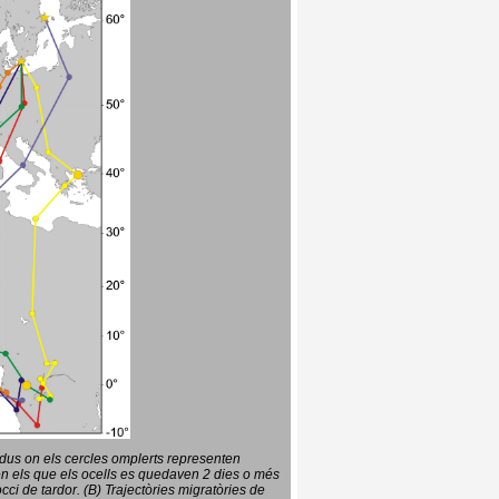
vidus on els cercles omplerts representen
en els que els ocells es quedaven 2 dies o més
ci de tardor. (B) Trajectòries migratòries de