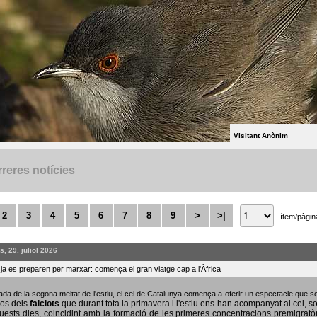
Visitant Anònim
reres notícies
2
3
4
5
6
7
8
9
>
>|
ítem/pàgin
, 29. juliol 2026
s ja es preparen per marxar: comença el gran viatge cap a l'Àfrica
bada de la segona meitat de l'estiu, el cel de Catalunya comença a oferir un espectacle que
sos dels
falciots
que durant tota la primavera i l'estiu ens han acompanyat al cel, s
uests dies, coincidint amb la formació de les primeres concentracions premigratò