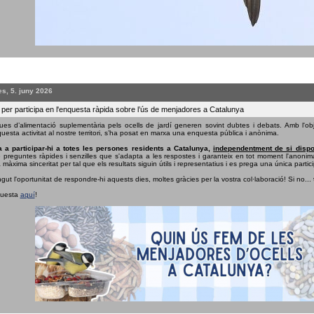
s, 5. juny 2026
 per participa en l'enquesta ràpida sobre l’ús de menjadores a Catalunya
ues d’alimentació suplementària pels ocells de jardí generen sovint dubtes i debats. Amb l'obj
uesta activitat al nostre territori, s’ha posat en marxa una enquesta pública i anònima.
 a participar-hi a totes les persones residents a Catalunya,
independentment de si dispo
e preguntes ràpides i senzilles que s'adapta a les respostes i garanteix en tot moment l'anonima
 màxima sinceritat per tal que els resultats siguin útils i representatius i es prega una única partici
ngut l'oportunitat de respondre-hi aquests dies, moltes gràcies per la vostra col·laboració! Si no...
questa
aquí
!