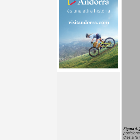
Figura 4.
posicions
dies a la 