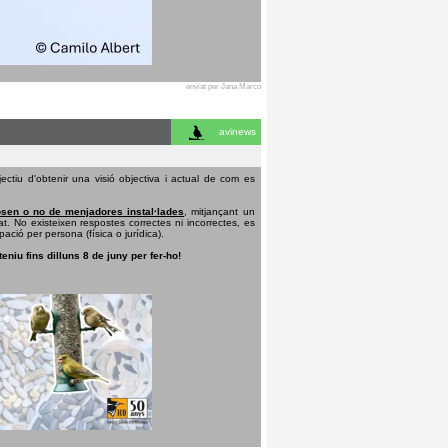
enviat per Jana Marco
avinews
ectiu d'obtenir una visió objectiva i actual de com es
sen o no de menjadores instal·lades
, mitjançant un
t. No existeixen respostes correctes ni incorrectes, es
pació per persona (física o jurídica).
teniu fins dilluns 8 de juny per fer-ho!