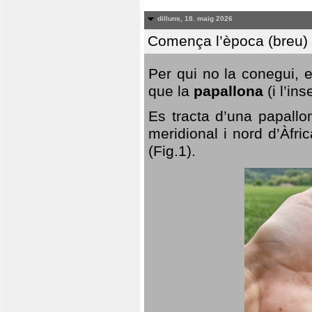
dilluns, 18. maig 2026
Comença l’època (breu) d
Per qui no la conegui, 
que la
papallona
(i l’in
Es tracta d’una papallo
meridional i nord d’Àfri
(Fig.1).