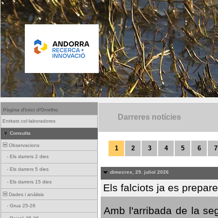
Pàgina d'inici d'Ornitho
Darreres notícies
Entitats col·laboradores
Consulta
Observacions
1
2
3
4
5
6
7
-
Els darrers 2 dies
-
Els darrers 5 dies
dimecres, 29. juliol 2026
-
Els darrers 15 dies
Els falciots ja es prepar
Dades i anàlisis
-
Grua 25-26
Amb l'arribada de la se