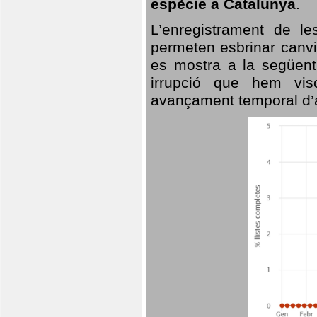
espècie a Catalunya
.
L’enregistrament de l
permeten esbrinar canvi
es mostra a la següent 
irrupció que hem vis
avançament temporal d’a