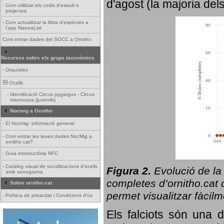
d'agost (la majoria del
-
Com utilitzar els codis d'estudi o
projectes
-
Com actualitzar la llista d'espècies a
l'app NaturaList
Com entrar dades del SOCC a Ornitho
Recursos sobre els grups taxonòmics
-
Orquídies
Ocells
-
Identificació Circus pygargus - Circus
macrourus (juvenils)
Nocmig a Ornitho
-
El Nocmig- informació general
-
Com entrar les teves dades NocMig a
ornitho.cat?
-
Guia introductòria NFC
-
Catàleg visual de vocalitzacions d'ocells
Figura 2.
Evolució de la
amb sonograma
completes d’ornitho.cat q
Sobre ornitho.cat
permet visualitzar fàcilm
-
Política de privacitat i Condicions d'ús
Els falciots són una 