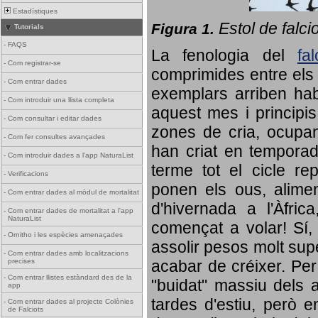
Estadístiques
Estol de falci
Figura 1.
Tutorials
-
FAQS
La fenologia del
fa
-
Com registrar-se
comprimides entre els o
-
Com entrar dades
exemplars arriben habi
-
Com introduir una llista completa
aquest mes i principis
-
Com consultar i editar dades
zones de cria, ocupan
-
Com fer consultes avançades
han criat en tempora
-
Com introduir dades a l'app NaturaList
terme tot el cicle rep
-
Verificacions
ponen els ous, alime
-
Com entrar dades al mòdul de mortalitat
d'hivernada a l'Àfric
-
Com entrar dades de mortalitat a l'app
NaturaList
començat a volar! Sí, 
-
Ornitho i les espècies amenaçades
assolir pesos molt supe
-
Com entrar dades amb localitzacions
precises
acabar de créixer. Per 
-
Com entrar llistes estàndard des de la
"buidat" massiu dels a
app
tardes d'estiu, però e
-
Com entrar dades al projecte Colònies
de Falciots