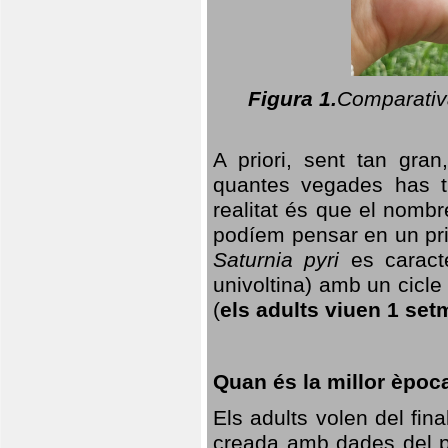
Figura 1.
Comparativa
A priori, sent tan gran
quantes vegades has t
realitat és que el nomb
podíem pensar en un princ
Saturnia pyri
es caracte
univoltina) amb un cicle 
(
els adults viuen 1 set
Quan és la millor èpoc
Els adults volen del fin
creada amb dades del po