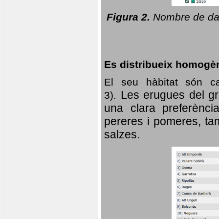
Figura 2.
Nombre de dad
Es distribueix homogè
El seu hàbitat són c
Les erugues del gr
3).
una clara preferència
pereres i pomeres, tam
salzes.