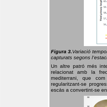
Figura 3.
Variació tempor
capturats segons l’estac
Un altre patró més in
relacionat amb la freq
mediterrani, que com
regularitzant-se progre
escàs a convertint-se en