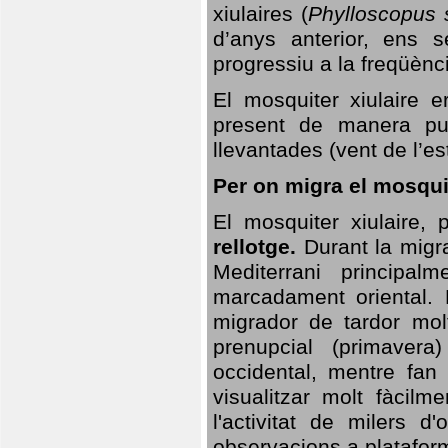
xiulaires (
Phylloscopus s
d’anys anterior, ens s
progressiu a la freqüènc
El mosquiter xiulaire 
present de manera pun
llevantades (vent de l’est
Per on migra el mosquit
El mosquiter xiulaire,
rellotge.
Durant la migra
Mediterrani principa
marcadament oriental. 
migrador de tardor molt
prenupcial (primavera
occidental, mentre fan 
visualitzar molt fàcilm
l'activitat de milers 
observacions a plataform