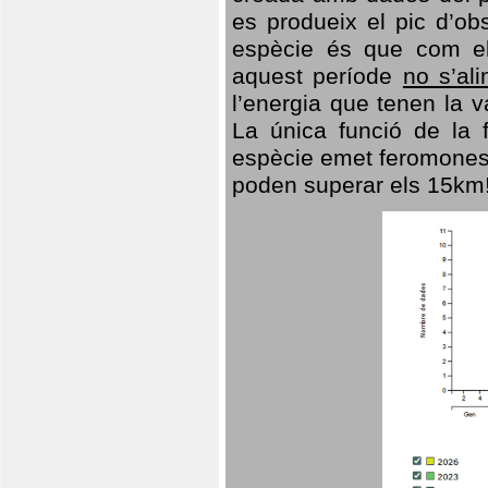
es produeix el pic d’ob
espècie és que com el
aquest període
no s’al
l’energia que tenen la 
La única funció de la f
espècie emet feromones
poden superar els 15km