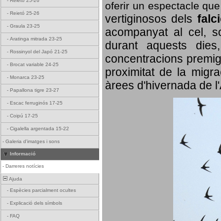
-
Reietó 25-26
oferir un espectacle qu
-
Reietó 25-26
vertiginosos dels
falc
-
Graula 23-25
acompanyat al cel, so
-
Aratinga mitrada 23-25
durant aquests dies
-
Rossinyol del Japó 21-25
concentracions premigr
-
Brocat variable 24-25
proximitat de la migra
-
Monarca 23-25
àrees d'hivernada de l
-
Papallona tigre 23-27
-
Escac ferruginós 17-25
-
Coipú 17-25
-
Cigalella argentada 15-22
-
Galeria d'imatges i sons
Informació
-
Darreres notícies
Ajuda
-
Espècies parcialment ocultes
-
Explicació dels símbols
-
FAQ