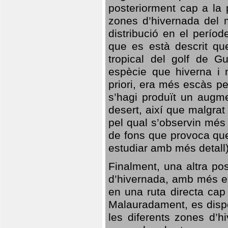
posteriorment cap a la p
zones d’hivernada del m
distribució en el perío
que es està descrit qu
tropical del golf de Gu
espècie que hiverna i m
priori, era més escàs p
s’hagi produït un augme
desert, així que malgra
pel qual s’observin més
de fons que provoca que
estudiar amb més detall)
Finalment, una altra po
d’hivernada, amb més e
en una ruta directa cap
Malauradament, es dispo
les diferents zones d’h