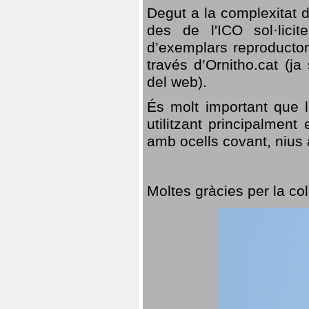
Degut a la complexitat d
des de l'ICO sol·lici
d’exemplars reproductor
través d’Ornitho.cat (ja
del web).
És molt important que 
utilitzant principalment
amb ocells covant, nius a
Moltes gràcies per la col