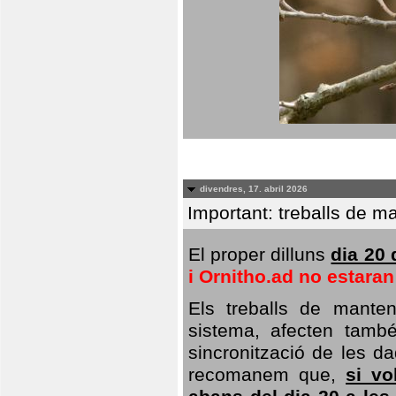
divendres, 17. abril 2026
Important: treballs de ma
El proper dilluns
dia 20 
i Ornitho.ad no estara
Els treballs de manten
sistema, afecten també 
sincronització de les da
recomanem que,
si vo