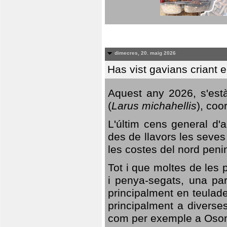
dimecres, 20. maig 2026
Has vist gavians criant 
Aquest any 2026, s'est
(
Larus michahellis
), coo
L'últim cens general d'a
des de llavors les seves
les costes del nord peni
Tot i que moltes de les p
i penya-segats, una par
principalment en teulad
principalment a diverses
com per exemple a Oso