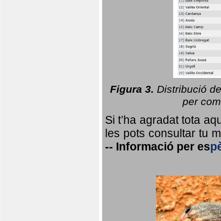
Figura 3.
Distribució d
per coma
Si t’ha agradat tota a
les pots consultar tu ma
--
Informació per
es
p