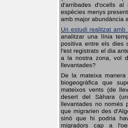
d'arribades d'ocells al
espècies menys presents
amb major abundància al 
Un estudi realitzat amb
analitzar una línia te
positiva entre els dies
l'est registrats el dia a
a la nostra zona, vol 
llevantades?
De la mateixa manera q
biogeogràfica que sup
mateixos vents (de lle
desert del Sàhara (un
llevantades no només po
que migrarien des d'Alg
sinó que hi podria ha
migradors cap a l'oe