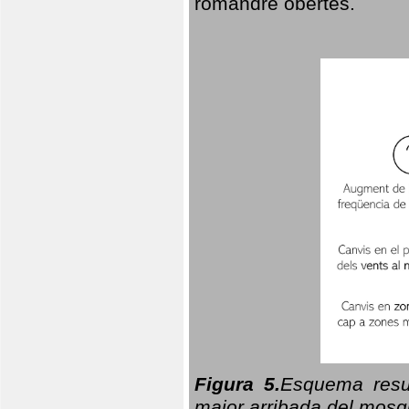
romandre obertes.
Figura 5.
Esquema resu
major arribada del mosqu