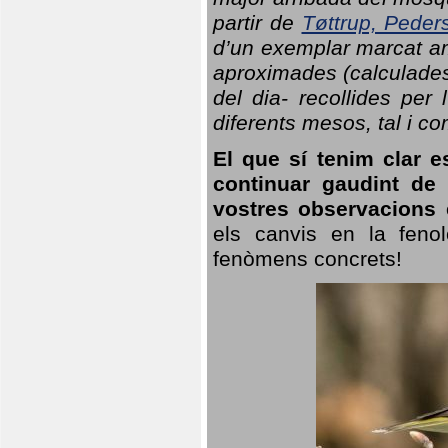
partir de
Tøttrup, Peder
d’un exemplar marcat am
aproximades (calculades
del dia- recollides per
diferents mesos, tal i c
El que sí tenim clar e
continuar gaudint de
vostres observacions 
els canvis en la fenol
fenòmens concrets!