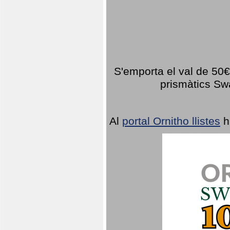
S'emporta el val de 50€ 
prismàtics Sw
Al
portal Ornitho llistes
h