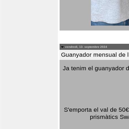
vendredi, 13. septembre 2024
Guanyador mensual de l
Ja tenim el guanyador d
S'emporta el val de 50€ 
prismàtics Sw