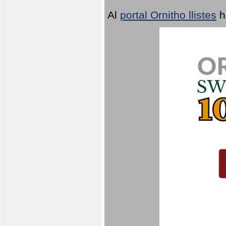
Al
portal Ornitho llistes
h