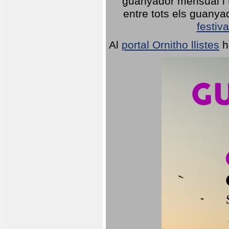
guanyador mensual i t
entre tots els guany
festiva
Al
portal Ornitho llistes
h