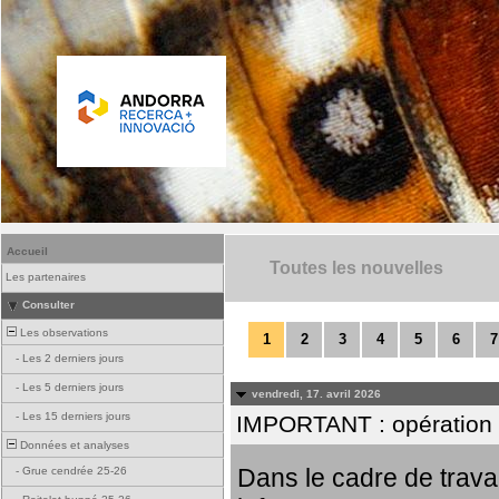
Accueil
Toutes les nouvelles
Les partenaires
Consulter
Les observations
1
2
3
4
5
6
7
-
Les 2 derniers jours
-
Les 5 derniers jours
vendredi, 17. avril 2026
-
Les 15 derniers jours
IMPORTANT : opération
Données et analyses
Dans le cadre de trav
-
Grue cendrée 25-26