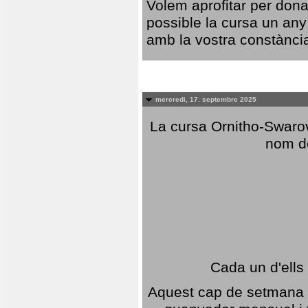
Volem aprofitar per dona
possible la cursa un any
amb la vostra constància,
mercredi, 17. septembre 2025
La cursa Ornitho-Swarovs
nom d
Cada un d'ells
Aquest cap de setmana 1