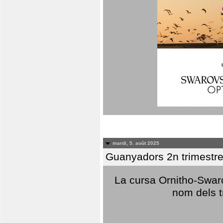
mardi, 5. août 2025
Guanyadors 2n trimestre
La cursa Ornitho-Swaro
nom dels t