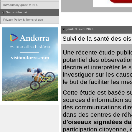
-
Introductory guide to NFC
Sur ornitho.cat
-
Privacy Policy & Terms of use
jeudi, 9. avril 2026
Suivi de la santé des oi
Une récente étude publi
potentiel des observation
décrire et interpréter le
investiguer sur les cause
le but de faciliter les m
Cette étude est basée su
sources d'information sur
des communications dire
dans des centres de réh
d'oiseaux signalées da
participation citoyenne,