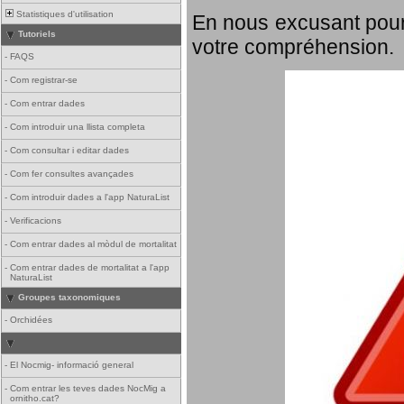
Statistiques d'utilisation
En nous excusant pour
Tutoriels
votre compréhension.
-
FAQS
-
Com registrar-se
-
Com entrar dades
-
Com introduir una llista completa
-
Com consultar i editar dades
-
Com fer consultes avançades
-
Com introduir dades a l'app NaturaList
-
Verificacions
-
Com entrar dades al mòdul de mortalitat
-
Com entrar dades de mortalitat a l'app
NaturaList
Groupes taxonomiques
-
Orchidées
-
El Nocmig- informació general
-
Com entrar les teves dades NocMig a
ornitho.cat?