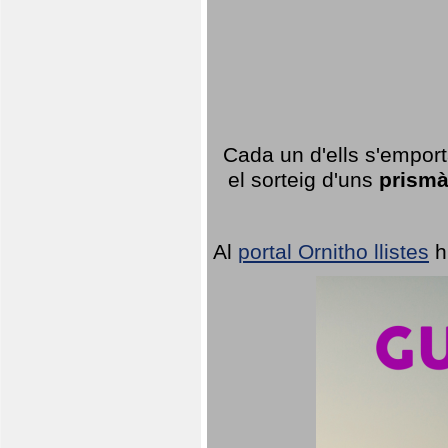
Cada un d'ells s'emport
el sorteig d'uns
prismà
Al
portal Ornitho llistes
h