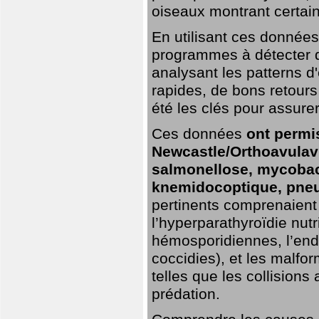
oiseaux montrant certai
En utilisant ces données,
programmes à détecter 
analysant les patterns d'
rapides, de bons retour
été les clés pour assurer
Ces données
ont permi
Newcastle/Orthoavulavi
salmonellose, mycobac
knemidocoptique, pneu
pertinents comprenaient 
l’hyperparathyroïdie nutri
hémosporidiennes, l’end
coccidies), et les malfo
telles que les collisions
prédation.