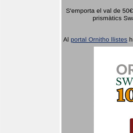
S'emporta el val de 50€ 
prismàtics Sw
Al
portal Ornitho llistes
h