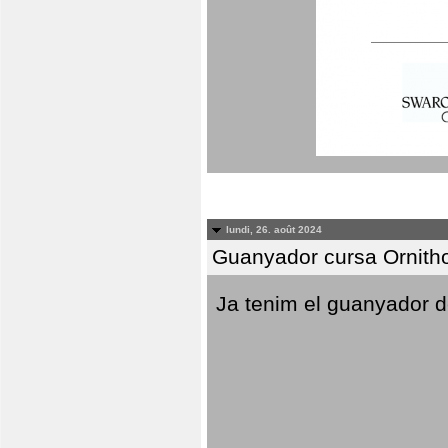
lundi, 26. août 2024
Guanyador cursa Ornitho
Ja tenim el guanyador d