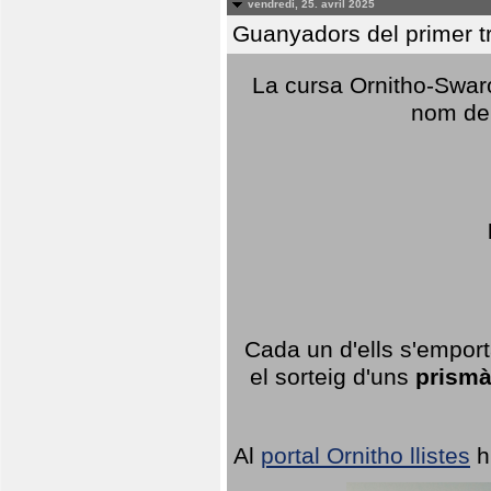
vendredi, 25. avril 2025
Guanyadors del primer t
La cursa Ornitho-Swaro
nom del
Cada un d'ells s'emport
el sorteig d'uns
prismà
Al
portal Ornitho llistes
h