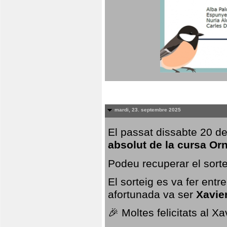
mardi, 23. septembre 2025
El passat dissabte 20 de
absolut de la cursa Or
Podeu recuperar el sorte
El sorteig es va fer ent
afortunada va ser
Xavie
🎉 Moltes felicitats al X