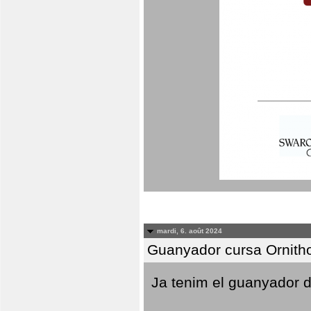
mardi, 6. août 2024
Guanyador cursa Ornith
Ja tenim el guanyador d