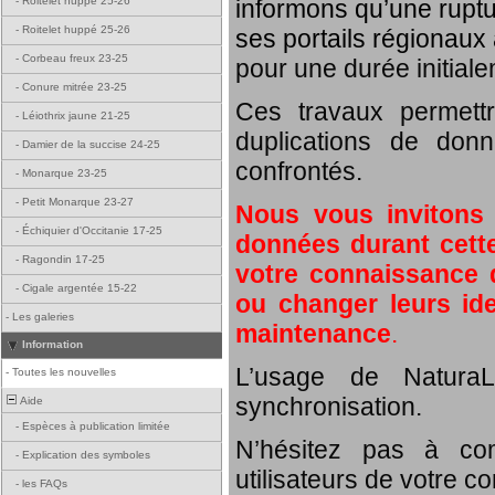
informons qu’une rupt
-
Roitelet huppé 25-26
-
Roitelet huppé 25-26
ses portails régionaux 
-
Corbeau freux 23-25
pour une durée initial
-
Conure mitrée 23-25
Ces travaux permett
-
Léiothrix jaune 21-25
duplications de donn
-
Damier de la succise 24-25
confrontés.
-
Monarque 23-25
-
Petit Monarque 23-27
Nous vous invitons
-
Échiquier d'Occitanie 17-25
données durant cette
-
Ragondin 17-25
votre connaissance d
-
Cigale argentée 15-22
ou changer leurs id
-
Les galeries
maintenance
.
Information
L’usage de NaturaL
-
Toutes les nouvelles
synchronisation.
Aide
-
Espèces à publication limitée
N’hésitez pas à com
-
Explication des symboles
utilisateurs de votre c
-
les FAQs