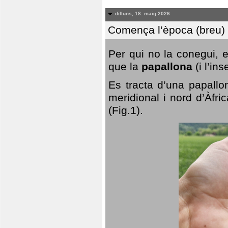
dilluns, 18. maig 2026
Comença l’època (breu) d
Per qui no la conegui, 
que la
papallona
(i l’in
Es tracta d’una papallo
meridional i nord d’Àfri
(Fig.1).