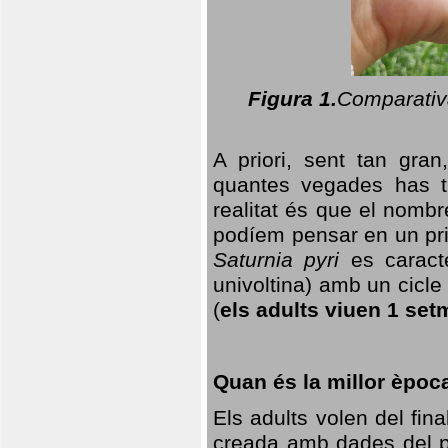
Figura 1.
Comparativa
A priori, sent tan gran
quantes vegades has t
realitat és que el nomb
podíem pensar en un princ
Saturnia pyri
es caracte
univoltina) amb un cicle 
(
els adults viuen 1 set
Quan és la millor èpoc
Els adults volen del fin
creada amb dades del po