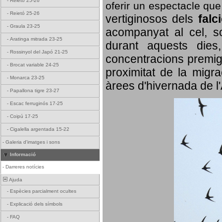
-
Reietó 25-26
oferir un espectacle qu
-
Reietó 25-26
vertiginosos dels
falc
-
Graula 23-25
acompanyat al cel, so
-
Aratinga mitrada 23-25
durant aquests dies
-
Rossinyol del Japó 21-25
concentracions premigr
-
Brocat variable 24-25
proximitat de la migra
-
Monarca 23-25
àrees d'hivernada de l
-
Papallona tigre 23-27
-
Escac ferruginós 17-25
-
Coipú 17-25
-
Cigalella argentada 15-22
-
Galeria d'imatges i sons
Informació
-
Darreres notícies
Ajuda
-
Espècies parcialment ocultes
-
Explicació dels símbols
-
FAQ