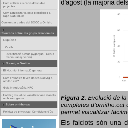
d'agost (la majoria del
-
Com utilitzar els codis d'estudi o
projectes
-
Com actualitzar la llista d'espècies a
l'app NaturaList
Com entrar dades del SOCC a Ornitho
Recursos sobre els grups taxonòmics
-
Orquídies
Ocells
-
Identificació Circus pygargus - Circus
macrourus (juvenils)
Nocmig a Ornitho
-
El Nocmig- informació general
-
Com entrar les teves dades NocMig a
ornitho.cat?
-
Guia introductòria NFC
-
Catàleg visual de vocalitzacions d'ocells
Figura 2.
Evolució de la
amb sonograma
completes d’ornitho.cat q
Sobre ornitho.cat
permet visualitzar fàcilm
-
Política de privacitat i Condicions d'ús
Els falciots són una 