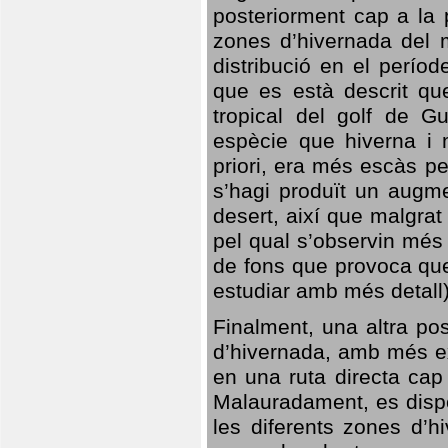
posteriorment cap a la p
zones d’hivernada del m
distribució en el perío
que es està descrit qu
tropical del golf de Gu
espècie que hiverna i m
priori, era més escàs p
s’hagi produït un augme
desert, així que malgra
pel qual s’observin més
de fons que provoca que
estudiar amb més detall)
Finalment, una altra po
d’hivernada, amb més e
en una ruta directa cap
Malauradament, es dispo
les diferents zones d’h