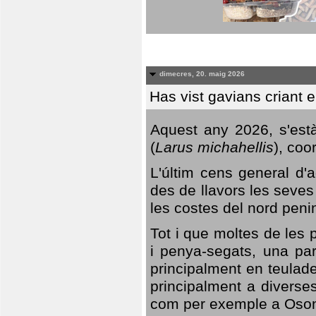
dimecres, 20. maig 2026
Has vist gavians criant 
Aquest any 2026, s'est
(
Larus michahellis
), coo
L'últim cens general d'a
des de llavors les seves
les costes del nord peni
Tot i que moltes de les p
i penya-segats, una par
principalment en teulad
principalment a diverses
com per exemple a Oso