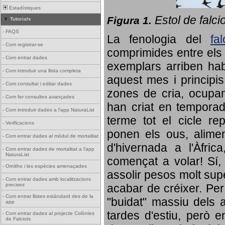
Estadístiques
Estol de falci
Figura 1.
Tutorials
-
FAQS
La fenologia del
fa
-
Com registrar-se
comprimides entre els o
-
Com entrar dades
exemplars arriben habi
-
Com introduir una llista completa
aquest mes i principis
-
Com consultar i editar dades
zones de cria, ocupan
-
Com fer consultes avançades
han criat en tempora
-
Com introduir dades a l'app NaturaList
terme tot el cicle rep
-
Verificacions
ponen els ous, alime
-
Com entrar dades al mòdul de mortalitat
d'hivernada a l'Àfric
-
Com entrar dades de mortalitat a l'app
NaturaList
començat a volar! Sí, 
-
Ornitho i les espècies amenaçades
assolir pesos molt supe
-
Com entrar dades amb localitzacions
precises
acabar de créixer. Per 
-
Com entrar llistes estàndard des de la
"buidat" massiu dels a
app
tardes d'estiu, però e
-
Com entrar dades al projecte Colònies
de Falciots