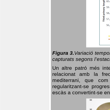
Figura 3.
Variació tempor
capturats segons l’estac
Un altre patró més in
relacionat amb la freq
mediterrani, que com
regularitzant-se progre
escàs a convertint-se en