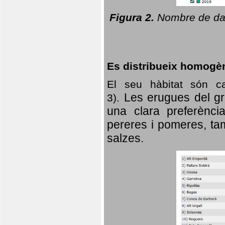
Figura 2.
Nombre de dad
Es distribueix homogè
El seu hàbitat són c
Les erugues del gr
3).
una clara preferència
pereres i pomeres, tam
salzes.