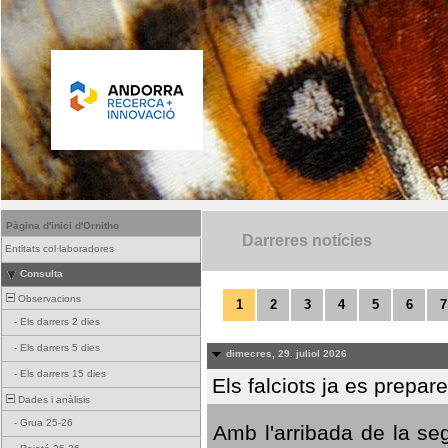
Pàgina d'inici d'Ornitho
Darreres notícies
Entitats col·laboradores
Consulta
Observacions
1
2
3
4
5
6
7
-
Els darrers 2 dies
-
Els darrers 5 dies
dimecres, 29. juliol 2026
-
Els darrers 15 dies
Els falciots ja es prepar
Dades i anàlisis
-
Grua 25-26
Amb l'arribada de la se