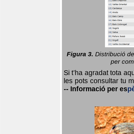
Figura 3.
Distribució d
per coma
Si t’ha agradat tota a
les pots consultar tu ma
--
Informació per
es
p