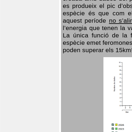
es produeix el pic d’ob
espècie és que com el
aquest període
no s’al
l’energia que tenen la 
La única funció de la f
espècie emet feromones
poden superar els 15km