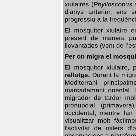
xiulaires (
Phylloscopus s
d’anys anterior, ens s
progressiu a la freqüènc
El mosquiter xiulaire 
present de manera pun
llevantades (vent de l’est
Per on migra el mosquit
El mosquiter xiulaire,
rellotge.
Durant la migra
Mediterrani principa
marcadament oriental. 
migrador de tardor molt
prenupcial (primavera
occidental, mentre fan 
visualitzar molt fàcilm
l'activitat de milers 
observacions a plataform