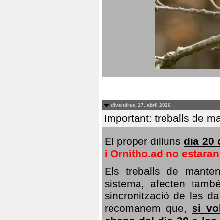
divendres, 17. abril 2026
Important: treballs de ma
El proper dilluns
dia 20 
i Ornitho.ad no estara
Els treballs de manten
sistema, afecten també 
sincronització de les da
recomanem que,
si vo