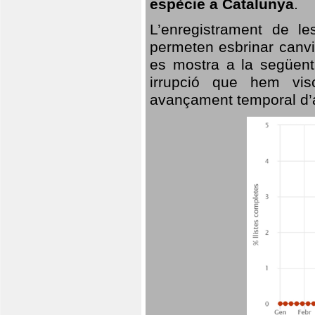
espècie a Catalunya
.
L’enregistrament de l
permeten esbrinar canvi
es mostra a la següent 
irrupció que hem vis
avançament temporal d’a