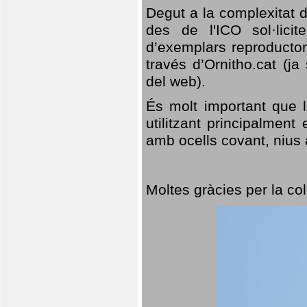
Degut a la complexitat d
des de l'ICO sol·lici
d’exemplars reproductor
través d’Ornitho.cat (ja
del web).
És molt important que 
utilitzant principalment
amb ocells covant, nius a
Moltes gràcies per la col