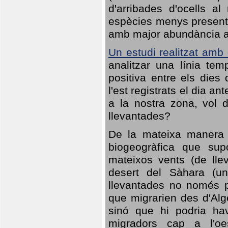
d'arribades d'ocells al
espècies menys presents
amb major abundància al 
Un estudi realitzat amb
analitzar una línia te
positiva entre els dies
l'est registrats el dia a
a la nostra zona, vol 
llevantades?
De la mateixa manera q
biogeogràfica que sup
mateixos vents (de lle
desert del Sàhara (un
llevantades no només po
que migrarien des d'Alg
sinó que hi podria ha
migradors cap a l'oe