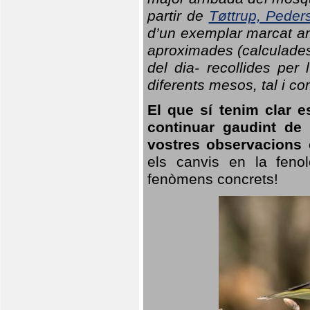
partir de
Tøttrup, Peder
d’un exemplar marcat am
aproximades (calculades
del dia- recollides per
diferents mesos, tal i c
El que sí tenim clar e
continuar gaudint de
vostres observacions 
els canvis en la fenol
fenòmens concrets!