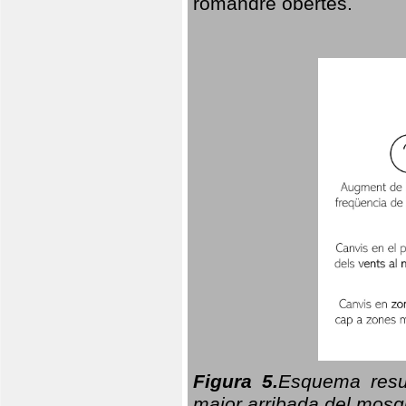
romandre obertes.
Figura 5.
Esquema resu
major arribada del mosqu