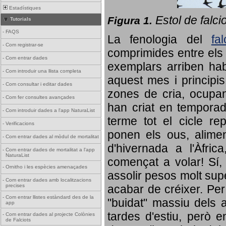
Estadístiques
Estol de falci
Figura 1.
Tutorials
-
FAQS
La fenologia del
fa
-
Com registrar-se
comprimides entre els o
-
Com entrar dades
exemplars arriben habi
-
Com introduir una llista completa
aquest mes i principis
-
Com consultar i editar dades
zones de cria, ocupan
-
Com fer consultes avançades
han criat en tempora
-
Com introduir dades a l'app NaturaList
terme tot el cicle rep
-
Verificacions
ponen els ous, alime
-
Com entrar dades al mòdul de mortalitat
d'hivernada a l'Àfric
-
Com entrar dades de mortalitat a l'app
NaturaList
començat a volar! Sí, 
-
Ornitho i les espècies amenaçades
assolir pesos molt supe
-
Com entrar dades amb localitzacions
precises
acabar de créixer. Per 
-
Com entrar llistes estàndard des de la
"buidat" massiu dels a
app
tardes d'estiu, però e
-
Com entrar dades al projecte Colònies
de Falciots