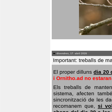
divendres, 17. abril 2026
Important: treballs de ma
El proper dilluns
dia 20 
i Ornitho.ad no estara
Els treballs de manten
sistema, afecten també 
sincronització de les da
recomanem que,
si vo