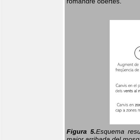
romandre obertes.
Figura 5.
Esquema resu
major arribada del mosqu