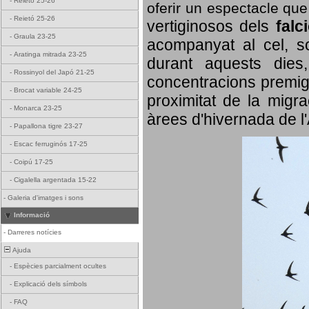
-
Reietó 25-26
oferir un espectacle qu
-
Reietó 25-26
vertiginosos dels
falc
-
Graula 23-25
acompanyat al cel, so
-
Aratinga mitrada 23-25
durant aquests dies
-
Rossinyol del Japó 21-25
concentracions premigr
-
Brocat variable 24-25
proximitat de la migra
-
Monarca 23-25
àrees d'hivernada de l
-
Papallona tigre 23-27
-
Escac ferruginós 17-25
-
Coipú 17-25
-
Cigalella argentada 15-22
-
Galeria d'imatges i sons
Informació
-
Darreres notícies
Ajuda
-
Espècies parcialment ocultes
-
Explicació dels símbols
-
FAQ