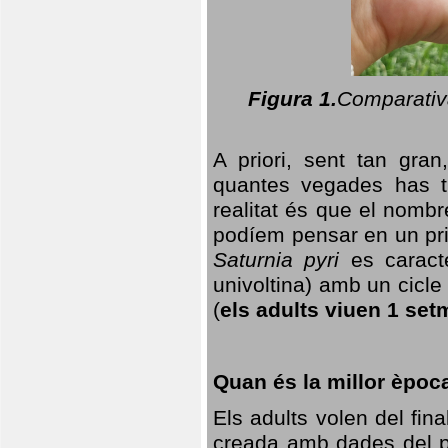
Figura 1.
Comparativa
A priori, sent tan gran
quantes vegades has t
realitat és que el nomb
podíem pensar en un princ
Saturnia pyri
es caracte
univoltina) amb un cicle 
(
els adults viuen 1 set
Quan és la millor èpoc
Els adults volen del fin
creada amb dades del po