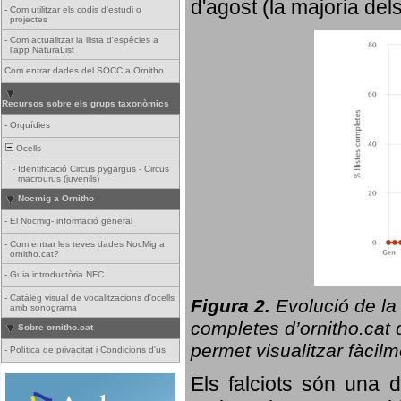
d'agost (la majoria del
-
Com utilitzar els codis d'estudi o
projectes
-
Com actualitzar la llista d'espècies a
l'app NaturaList
Com entrar dades del SOCC a Ornitho
Recursos sobre els grups taxonòmics
-
Orquídies
Ocells
-
Identificació Circus pygargus - Circus
macrourus (juvenils)
Nocmig a Ornitho
-
El Nocmig- informació general
-
Com entrar les teves dades NocMig a
ornitho.cat?
-
Guia introductòria NFC
-
Catàleg visual de vocalitzacions d'ocells
Figura 2.
Evolució de la
amb sonograma
completes d’ornitho.cat q
Sobre ornitho.cat
permet visualitzar fàcilm
-
Política de privacitat i Condicions d'ús
Els falciots són una 