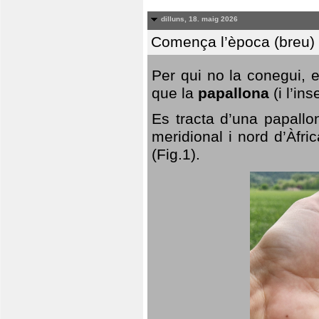
dilluns, 18. maig 2026
Comença l’època (breu) d
Per qui no la conegui, 
que la
papallona
(i l’in
Es tracta d’una papallo
meridional i nord d’Àfri
(Fig.1).