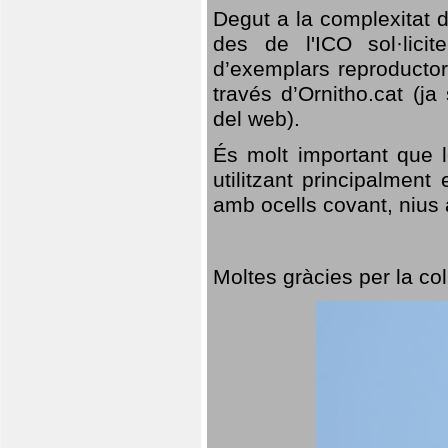
Degut a la complexitat d
des de l'ICO sol·lici
d’exemplars reproductor
través d’Ornitho.cat (ja
del web).
És molt important que 
utilitzant principalment
amb ocells covant, nius a
Moltes gràcies per la col