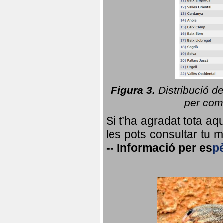
Figura 3.
Distribució d
per coma
Si t’ha agradat tota a
les pots consultar tu ma
--
Informació per
es
p