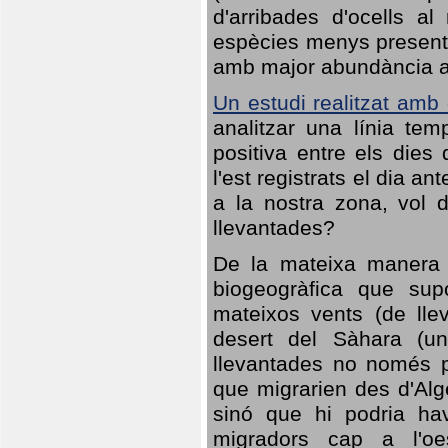
d'arribades d'ocells al
espècies menys presents
amb major abundància al 
Un estudi realitzat amb
analitzar una línia te
positiva entre els dies
l'est registrats el dia a
a la nostra zona, vol 
llevantades?
De la mateixa manera q
biogeogràfica que sup
mateixos vents (de lle
desert del Sàhara (un
llevantades no només po
que migrarien des d'Alg
sinó que hi podria ha
migradors cap a l'oe