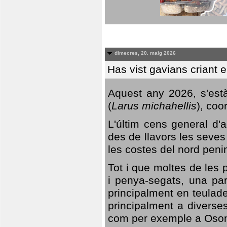
dimecres, 20. maig 2026
Has vist gavians criant 
Aquest any 2026, s'est
(
Larus michahellis
), coo
L'últim cens general d'a
des de llavors les seves
les costes del nord peni
Tot i que moltes de les p
i penya-segats, una par
principalment en teulad
principalment a diverses
com per exemple a Oso