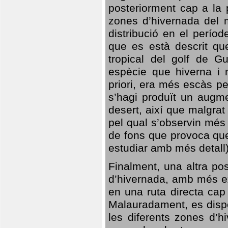
posteriorment cap a la p
zones d’hivernada del m
distribució en el perío
que es està descrit qu
tropical del golf de Gu
espècie que hiverna i m
priori, era més escàs p
s’hagi produït un augme
desert, així que malgra
pel qual s’observin més
de fons que provoca que
estudiar amb més detall)
Finalment, una altra po
d’hivernada, amb més e
en una ruta directa cap
Malauradament, es dispo
les diferents zones d’h