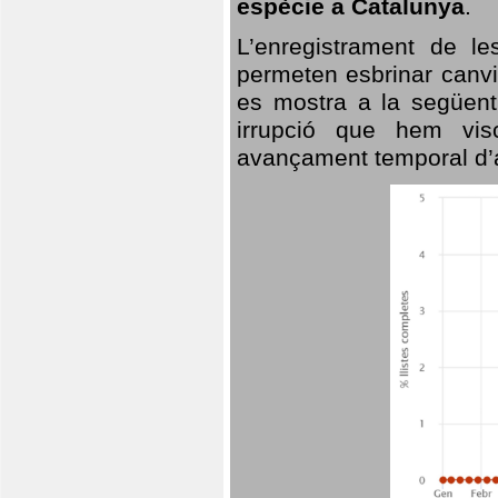
espècie a Catalunya
.
L’enregistrament de l
permeten esbrinar canvi
es mostra a la següent 
irrupció que hem vis
avançament temporal d’a