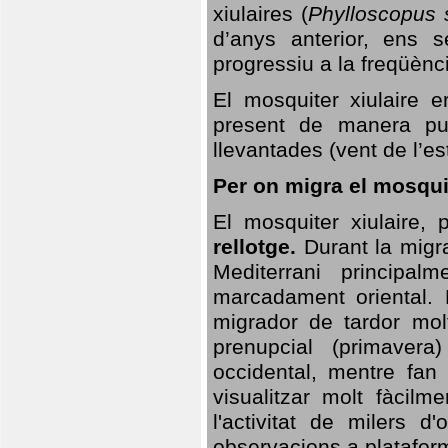
xiulaires (
Phylloscopus s
d’anys anterior, ens s
progressiu a la freqüènc
El mosquiter xiulaire 
present de manera pun
llevantades (vent de l’est
Per on migra el mosquit
El mosquiter xiulaire,
rellotge.
Durant la migra
Mediterrani principa
marcadament oriental. 
migrador de tardor molt
prenupcial (primavera
occidental, mentre fan 
visualitzar molt fàcilm
l'activitat de milers 
observacions a plataform