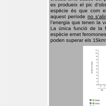
es produeix el pic d’ob
espècie és que com el
aquest període
no s’al
l’energia que tenen la 
La única funció de la f
espècie emet feromones
poden superar els 15km