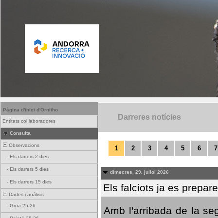
Pàgina d'inici d'Ornitho
Darreres notícies
Entitats col·laboradores
Consulta
Observacions
1
2
3
4
5
6
7
-
Els darrers 2 dies
-
Els darrers 5 dies
dimecres, 29. juliol 2026
-
Els darrers 15 dies
Els falciots ja es prepar
Dades i anàlisis
-
Grua 25-26
Amb l'arribada de la se