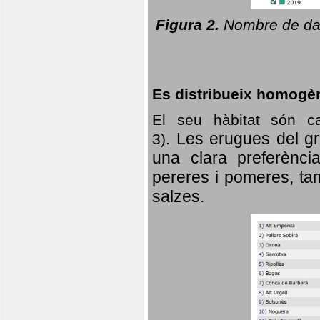
Figura 2.
Nombre de dad
Es distribueix homogè
El seu hàbitat són c
Les erugues del gr
3).
una clara preferència
pereres i pomeres, tam
salzes.