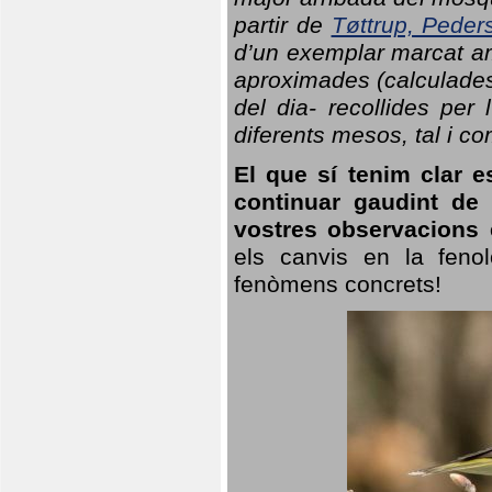
partir de
Tøttrup, Peder
d’un exemplar marcat am
aproximades (calculades
del dia- recollides per
diferents mesos, tal i c
El que sí tenim clar e
continuar gaudint de
vostres observacions 
els canvis en la fenol
fenòmens concrets!