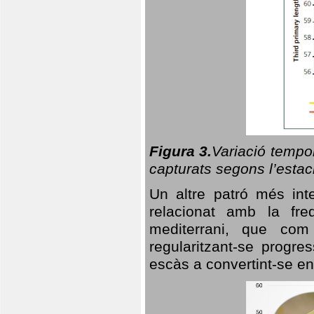
Figura 3.
Variació tempor
capturats segons l’estac
Un altre patró més in
relacionat amb la freq
mediterrani, que com
regularitzant-se progre
escàs a convertint-se en