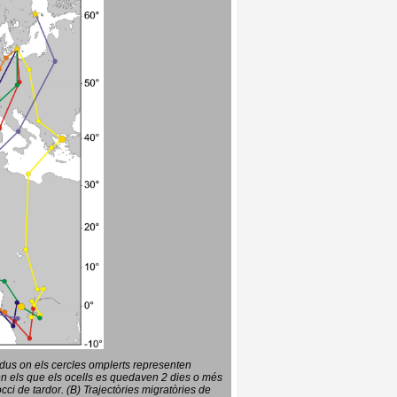
vidus on els cercles omplerts representen
en els que els ocells es quedaven 2 dies o més
ci de tardor. (B) Trajectòries migratòries de