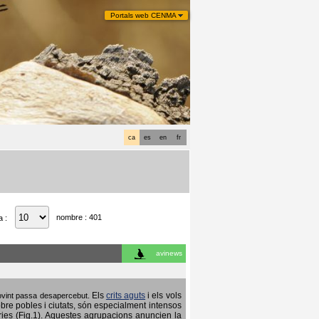
Portals web CENMA
ca
es
en
fr
nombre : 401
a :
avinews
Els
crits aguts
i els vols
 sovint passa desapercebut.
obre pobles i ciutats, són especialment intensos
ries (Fig.1). Aquestes agrupacions anuncien la