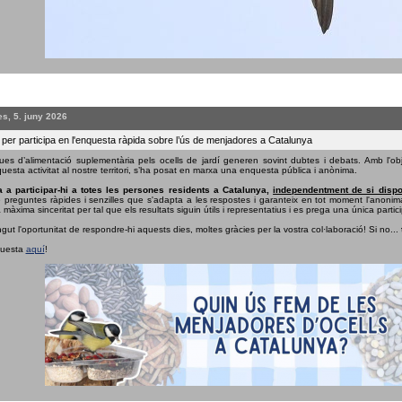
s, 5. juny 2026
 per participa en l'enquesta ràpida sobre l’ús de menjadores a Catalunya
ues d’alimentació suplementària pels ocells de jardí generen sovint dubtes i debats. Amb l'obj
uesta activitat al nostre territori, s’ha posat en marxa una enquesta pública i anònima.
 a participar-hi a totes les persones residents a Catalunya,
independentment de si dispo
e preguntes ràpides i senzilles que s'adapta a les respostes i garanteix en tot moment l'anonima
 màxima sinceritat per tal que els resultats siguin útils i representatius i es prega una única partici
ngut l'oportunitat de respondre-hi aquests dies, moltes gràcies per la vostra col·laboració! Si no...
questa
aquí
!