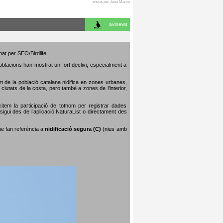
enviat per Jana Marco
avinews
nat per SEO/Birdlife.
poblacions han mostrat un fort declivi, especialment a
art de la població catalana nidifica en zones urbanes,
iutats de la costa, però també a zones de l’interior,
citem la participació de tothom per registrar dades
igui des de l’aplicació NaturaList o directament des
que fan referència a
nidificació segura (C)
(nius amb