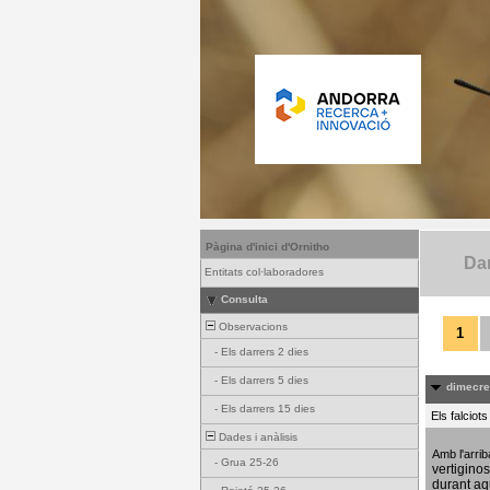
Pàgina d'inici d'Ornitho
Dar
Entitats col·laboradores
Consulta
Observacions
1
-
Els darrers 2 dies
-
Els darrers 5 dies
dimecres
-
Els darrers 15 dies
Els falciot
Dades i anàlisis
Amb l'arri
-
Grua 25-26
vertigino
durant aq