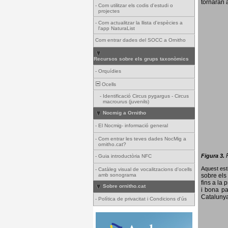
tornaran a
-
Com utilitzar els codis d'estudi o
projectes
-
Com actualitzar la llista d'espècies a
l'app NaturaList
Com entrar dades del SOCC a Ornitho
Recursos sobre els grups taxonòmics
-
Orquídies
Ocells
-
Identificació Circus pygargus - Circus
macrourus (juvenils)
Nocmig a Ornitho
-
El Nocmig- informació general
-
Com entrar les teves dades NocMig a
ornitho.cat?
Figura 3.
-
Guia introductòria NFC
Aquest esti
-
Catàleg visual de vocalitzacions d'ocells
amb sonograma
sobre els 
fins a la 
Sobre ornitho.cat
i bona pa
Catalunya
-
Política de privacitat i Condicions d'ús