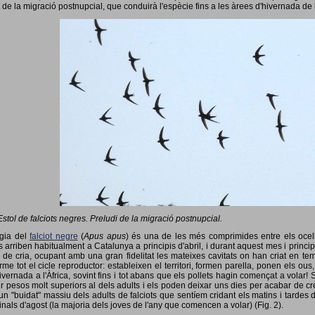
 de la migració postnupcial, que conduirà l'espècie fins a les àrees d'hivernada de 
Estol de falciots negres. Preludi de la migració postnupcial.
ogia del
falciot negre
(
Apus apus
) és una de les més comprimides entre els ocells
 arriben habitualment a Catalunya a principis d'abril, i durant aquest mes i princip
 de cria, ocupant amb una gran fidelitat les mateixes cavitats on han criat en 
rme tot el cicle reproductor: estableixen el territori, formen parella, ponen els ou
vernada a l'Àfrica, sovint fins i tot abans que els pollets hagin començat a volar! 
ir pesos molt superiors al dels adults i els poden deixar uns dies per acabar de créix
un "buidat" massiu dels adults de falciots que sentíem cridant els matins i tardes 
finals d'agost (la majoria dels joves de l'any que comencen a volar) (Fig. 2).