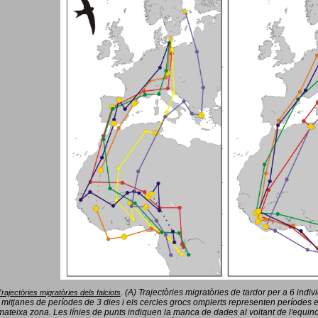
(A) Trajectòries migratòries de tardor per a 6 indi
Trajectòries migratòries dels falciots
.
 mitjanes de períodes de 3 dies i els cercles grocs omplerts representen períodes 
mateixa zona. Les línies de punts indiquen la manca de dades al voltant de l'equinoc