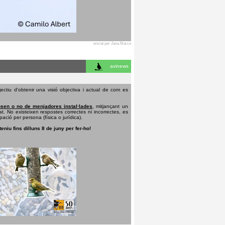
enviat per Jana Marco
avinews
ectiu d'obtenir una visió objectiva i actual de com es
sen o no de menjadores instal·lades
, mitjançant un
t. No existeixen respostes correctes ni incorrectes, es
pació per persona (física o jurídica).
teniu fins dilluns 8 de juny per fer-ho!