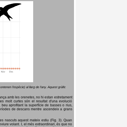
ntenen l’espècie) al llarg de l’any. Aquest gràfic
lança amb les orenetes, no hi estan estretament
es molt curtes són el resultat d'una evolució
, beu aprofitant la superfície de basses o rius,
nt períodes de descans mentre ascendeix a grans
es nascuts aquest mateix estiu (Fig. 3). Quan
iure volant. I, el més extraordinari, és que no