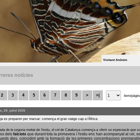
Visitant Anònim
reres notícies
2
3
4
5
6
7
8
9
>
>|
ítem/pàgin
, 29. juliol 2026
s ja es preparen per marxar: comença el gran viatge cap a l'Àfrica
bada de la segona meitat de l'estiu, el cel de Catalunya comença a oferir un espectacle que
sos dels
falciots
que durant tota la primavera i l'estiu ens han acompanyat al cel, s
uests dies, coincidint amb la formació de les primeres concentracions premigratò