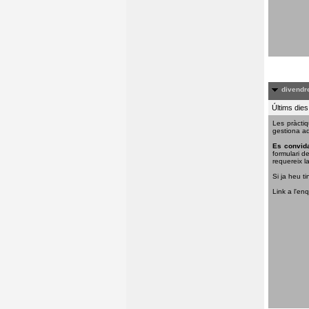
divendre
Últims dies
Les pràctiq
gestiona aq
Es convida
formulari d
requereix la
Si ja heu ti
Link a l'en