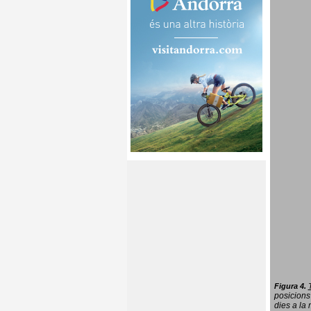
Figura 4.
posicions
dies a la 