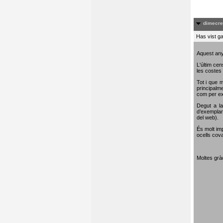
dimecre
Has vist ga
Aquest any
L'últim cen
les costes 
Tot i que m
principalme
com per e
Degut a la
d’exemplar
del web).
És molt im
ocells cova
Moltes gràc