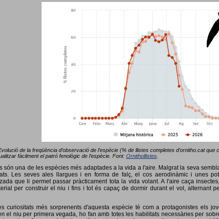
Evolució de la freqüència d’observació de l’espècie (% de llistes completes d’ornitho.cat que co
alitzar fàcilment el patró fenològic de l’espècie. Font:
Ornithollistes
.
ots són una de les espècies més adaptades a la vida a l'aire. Malgrat la seva semb
ts. Les seves ales llargues i en forma de falç, el cos aerodinàmic i unes pot
tzada que li permet passar pràcticament tota la vida volant. A l'aire caça insectes
terial per construir el niu i fins i tot és capaç de dormir durant el vol, alterna
s curiositats més sorprenents d'aquesta espècie té com a protagonistes els jov
 el niu per primera vegada, ho fan amb totes les habilitats necessàries per sobrev