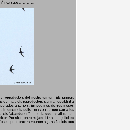
l'Àfrica subsahariana.
 reproductors del nostre territori. Els primers
is de maig els reproductors s'aniran establint a
temporades anteriors. En poc més de tres mesos
s, alimenten els polls i marxen de nou cap a les
Sí, els "abandonen" al niu, ja que els alimenten
er. Per això, entre mitjans i finals de juliol es
d'estiu, però encara veurem alguns falciots ben