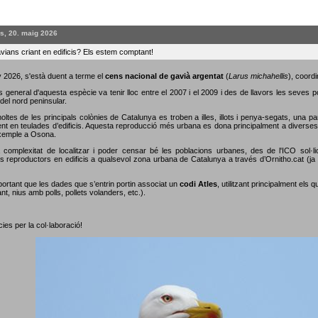
s, 20. maig 2026
vians criant en edificis? Els estem comptant!
 2026, s'està duent a terme el
cens nacional de gavià argentat
(
Larus michahellis
), coordi
s general d'aquesta espècie va tenir lloc entre el 2007 i el 2009 i des de llavors les seves 
del nord peninsular.
oltes de les principals colònies de Catalunya es troben a illes, illots i penya-segats, una p
nt en teulades d’edificis. Aquesta reproducció més urbana es dona principalment a diverses c
xemple a Osona.
 complexitat de localitzar i poder censar bé les poblacions urbanes, des de l'ICO sol·li
s reproductors en edificis a qualsevol zona urbana de Catalunya a través d’Ornitho.cat (ja s
portant que les dades que s’entrin portin associat un
codi Atles
, utilitzant principalment els 
nt, nius amb polls, pollets volanders, etc.).
ies per la col·laboració!