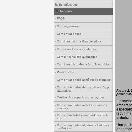
Estadístiques
Tutorials
-
FAQS
-
Com registrar-se
-
Com entrar dades
-
Com introduir una llista completa
-
Com consultar i editar dades
-
Com fer consultes avançades
-
Com introduir dades a l'app NaturaList
-
Verificacions
-
Com entrar dades al mòdul de mortalitat
-
Com entrar dades de mortalitat a l'app
Figura 2.
NaturaList
permet visu
-
Ornitho i les espècies amenaçades
Els falci
emparenta
-
Com entrar dades amb localitzacions
precises
especiali
recull ma
-
Com entrar llistes estàndard des de la
altituds.
app
Una de le
-
Com entrar dades al projecte Colònies
de Falciots
abandonen