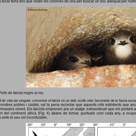
 tocar terra fins que visitin les colònies de cria per buscar un lloc adequat per nidif
Polls de falciot negre al niu.
l de vida tan singular converteix el falciot en un dels ocells més fascinants de la fauna eur
nostres pobles i ciutats, val la pena recordar que aquests crits estridents que anun
primavera vinent.
Els falciots emprenen ara un viatge extraordinari que els portarà a
rt del continent africà (Fig. 4) abans de tornar, puntuals com cada any, a ocup
 amb el seu vol inconfusible.