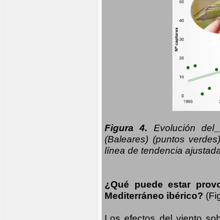
Figura 4.
Evolución del
n
(Baleares) (puntos verdes
línea de tendencia ajustad
¿Qué puede estar prov
Mediterráneo ibérico?
(Fi
Los efectos del viento sob