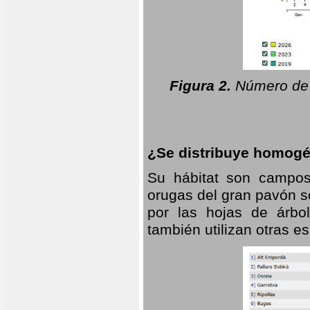
Figura 2.
Número de 
¿Se distribuye homogé
Su hábitat son campos
orugas del gran pavón s
por las hojas de árbo
también utilizan otras 