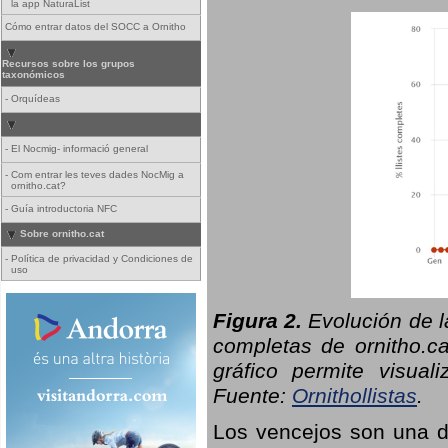
la app NaturaList
Cómo entrar datos del SOCC a Ornitho
Recursos sobre los grupos
taxonómicos
-
Orquídeas
-
El Nocmig- informació general
-
Com entrar les teves dades NocMig a
ornitho.cat?
-
Guía introductoria NFC
Sobre ornitho.cat
-
Política de privacidad y Condiciones de
uso
Figura 2.
Evolución de l
completas de ornitho.ca
gráfico permite visual
Fuente:
Ornithollistas
.
Los vencejos son una de