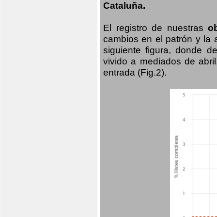
Cataluña.
El registro de nuestras
o
cambios en el patrón y la
siguiente figura, donde d
vivido a mediados de abril
entrada (Fig.2).