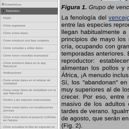
Estadísticas
Figura 1.
Grupo de vence
Tutoriales
La fenología del
vencej
-
FAQS
entre las especies repro
-
Cómo registrarse
llegan habitualmente a 
-
Cómo entrar datos
principios de mayo los 
-
Como introducir una lista completa
cría, ocupando con gran
-
Cómo consultar y editar datos
temporadas anteriores. 
-
Cómo hacer consultas avanzadas
reproductor: establece
-
Cómo introducir datos en la app
NaturaList
alimentan los pollos y
-
Verificaciones
África, ¡A menudo inclu
-
Como entrar datos en el módulo de
Sí, los "abandonan" en
mortalidad
muy superiores al de lo
-
Como entrar datos de mortalidad con la
app NaturaList
crecer. Por eso, entre 
-
Ornitho y las especies amenazadas
masivo de los adultos
-
Cómo entrar datos con localizaciones
tardes de verano. Igual
precisas
de agosto, que serán en
-
Cómo entrar datos al proyecto Colònies
de Falciots
(Fig. 2).
-
Cómo actualizar la lista de especies en