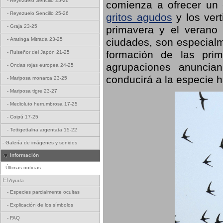
-
Reyezuelo Sencillo 25-26
comienza a ofrecer un
-
Reyezuelo Sencillo 25-26
gritos agudos
y los ver
-
Graja 23-25
primavera y el verano
ciudades, son especialm
-
Aratinga Mitrada 23-25
formación de las prime
-
Ruiseñor del Japón 21-25
agrupaciones anuncian
-
Ondas rojas europea 24-25
conducirá a la especie h
-
Mariposa monarca 23-25
-
Mariposa tigre 23-27
-
Medioluto herrumbrosa 17-25
-
Coipú 17-25
-
Tettigettalna argentata 15-22
-
Galería de imágenes y sonidos
Información
-
Últimas noticias
Ayuda
-
Especies parcialmente ocultas
-
Explicación de los símbolos
-
FAQ