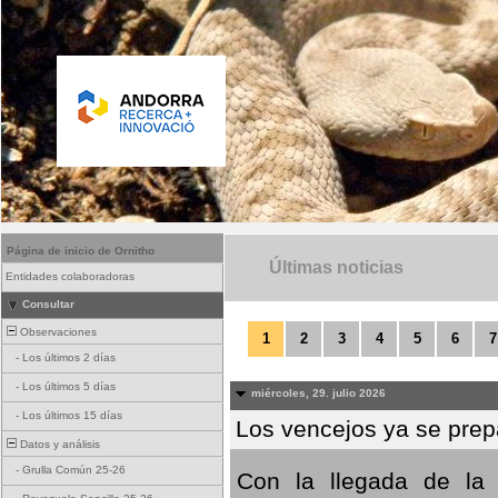
Página de inicio de Ornitho
Últimas noticias
Entidades colaboradoras
Consultar
Observaciones
1
2
3
4
5
6
7
-
Los últimos 2 días
-
Los últimos 5 días
miércoles, 29. julio 2026
-
Los últimos 15 días
Los vencejos ya se prepa
Datos y análisis
-
Grulla Común 25-26
Con la llegada de la 