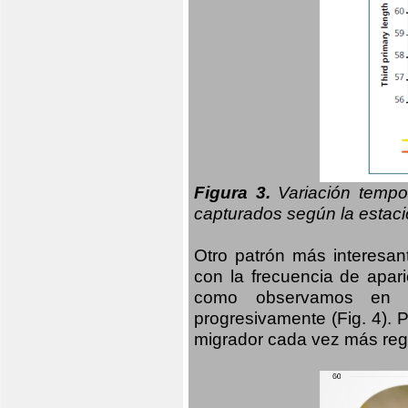
Figura 3.
Variación tempo
capturados según la estació
Otro patrón más interesan
con la frecuencia de apari
como observamos en el
progresivamente (Fig. 4).
migrador cada vez más regu