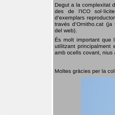
Degut a la complexitat d
des de l'ICO sol·lici
d’exemplars reproductor
través d’Ornitho.cat (ja
del web).
És molt important que 
utilitzant principalment
amb ocells covant, nius a
Moltes gràcies per la col