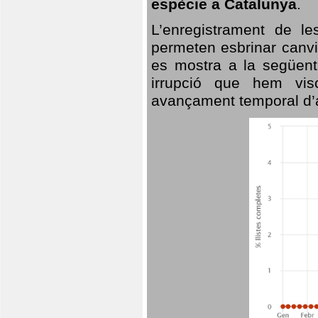
espècie a Catalunya
.
L’enregistrament de l
permeten esbrinar canvi
es mostra a la següent 
irrupció que hem vis
avançament temporal d’a