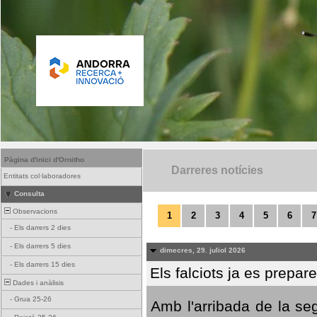
Pàgina d'inici d'Ornitho
Darreres notícies
Entitats col·laboradores
Consulta
Observacions
1
2
3
4
5
6
7
-
Els darrers 2 dies
-
Els darrers 5 dies
dimecres, 29. juliol 2026
-
Els darrers 15 dies
Els falciots ja es prepar
Dades i anàlisis
-
Grua 25-26
Amb l'arribada de la se