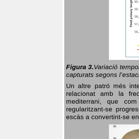
Figura 3.
Variació tempor
capturats segons l’estac
Un altre patró més in
relacionat amb la freq
mediterrani, que com
regularitzant-se progre
escàs a convertint-se en