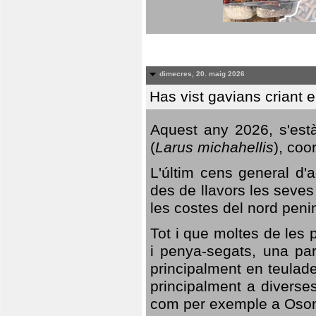
dimecres, 20. maig 2026
Has vist gavians criant 
Aquest any 2026, s'est
(
Larus michahellis
), coo
L'últim cens general d'a
des de llavors les seves
les costes del nord peni
Tot i que moltes de les p
i penya-segats, una par
principalment en teulad
principalment a diverses
com per exemple a Oso