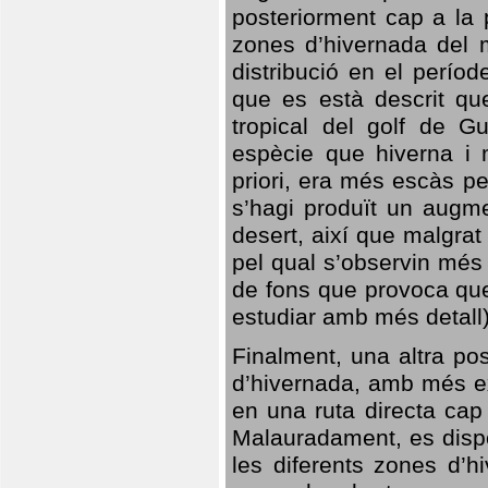
posteriorment cap a la p
zones d’hivernada del m
distribució en el perío
que es està descrit qu
tropical del golf de Gu
espècie que hiverna i m
priori, era més escàs p
s’hagi produït un augme
desert, així que malgra
pel qual s’observin més
de fons que provoca que
estudiar amb més detall)
Finalment, una altra po
d’hivernada, amb més e
en una ruta directa cap
Malauradament, es dispo
les diferents zones d’h