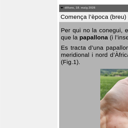
dilluns, 18. maig 2026
Comença l’època (breu) d
Per qui no la conegui, 
que la
papallona
(i l’in
Es tracta d’una papallo
meridional i nord d’Àfri
(Fig.1).