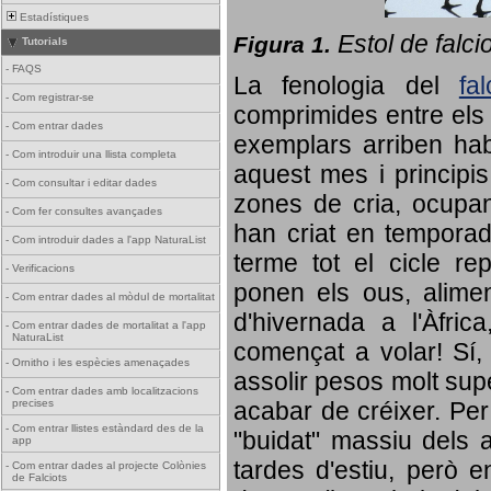
Estadístiques
Estol de falci
Figura 1.
Tutorials
-
FAQS
La fenologia del
fa
-
Com registrar-se
comprimides entre els o
-
Com entrar dades
exemplars arriben habi
-
Com introduir una llista completa
aquest mes i principis
-
Com consultar i editar dades
zones de cria, ocupan
-
Com fer consultes avançades
han criat en tempora
-
Com introduir dades a l'app NaturaList
terme tot el cicle rep
-
Verificacions
ponen els ous, alime
-
Com entrar dades al mòdul de mortalitat
d'hivernada a l'Àfric
-
Com entrar dades de mortalitat a l'app
NaturaList
començat a volar! Sí, 
-
Ornitho i les espècies amenaçades
assolir pesos molt supe
-
Com entrar dades amb localitzacions
precises
acabar de créixer. Per 
-
Com entrar llistes estàndard des de la
"buidat" massiu dels a
app
tardes d'estiu, però e
-
Com entrar dades al projecte Colònies
de Falciots