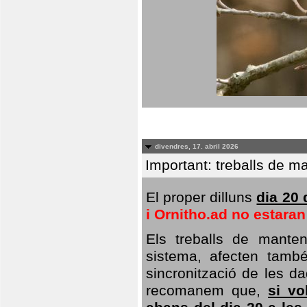
divendres, 17. abril 2026
Important: treballs de ma
El proper dilluns
dia 20 
i Ornitho.ad no estara
Els treballs de manten
sistema, afecten també 
sincronització de les da
recomanem que,
si vo