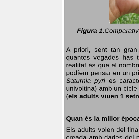
Figura 1.
Comparativa
A priori, sent tan gran
quantes vegades has t
realitat és que el nomb
podíem pensar en un princ
Saturnia pyri
es caracte
univoltina) amb un cicle 
(
els adults viuen 1 set
Quan és la millor èpoc
Els adults volen del fin
creada amb dades del po