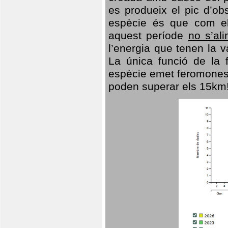
es produeix el pic d’ob
espècie és que com el
aquest període
no s’al
l’energia que tenen la 
La única funció de la f
espècie emet feromones
poden superar els 15km