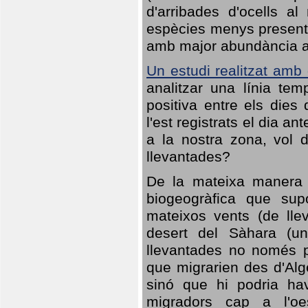
d'arribades d'ocells al
espècies menys presents
amb major abundància al 
Un estudi realitzat amb
analitzar una línia te
positiva entre els dies
l'est registrats el dia a
a la nostra zona, vol 
llevantades?
De la mateixa manera q
biogeogràfica que sup
mateixos vents (de lle
desert del Sàhara (un
llevantades no només po
que migrarien des d'Alg
sinó que hi podria ha
migradors cap a l'oe