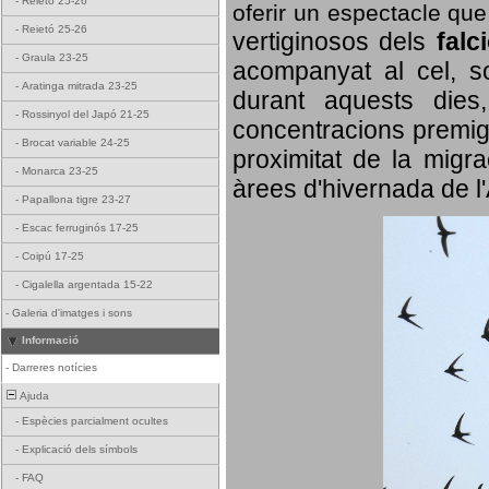
-
Reietó 25-26
oferir un espectacle qu
-
Reietó 25-26
vertiginosos dels
falc
-
Graula 23-25
acompanyat al cel, so
-
Aratinga mitrada 23-25
durant aquests dies
-
Rossinyol del Japó 21-25
concentracions premigr
-
Brocat variable 24-25
proximitat de la migra
-
Monarca 23-25
àrees d'hivernada de l
-
Papallona tigre 23-27
-
Escac ferruginós 17-25
-
Coipú 17-25
-
Cigalella argentada 15-22
-
Galeria d'imatges i sons
Informació
-
Darreres notícies
Ajuda
-
Espècies parcialment ocultes
-
Explicació dels símbols
-
FAQ