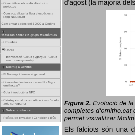
d'agost (la majoria del
-
Com utilitzar els codis d'estudi o
projectes
-
Com actualitzar la llista d'espècies a
l'app NaturaList
Com entrar dades del SOCC a Ornitho
Recursos sobre els grups taxonòmics
-
Orquídies
Ocells
-
Identificació Circus pygargus - Circus
macrourus (juvenils)
Nocmig a Ornitho
-
El Nocmig- informació general
-
Com entrar les teves dades NocMig a
ornitho.cat?
-
Guia introductòria NFC
-
Catàleg visual de vocalitzacions d'ocells
Figura 2.
Evolució de la
amb sonograma
completes d’ornitho.cat q
Sobre ornitho.cat
permet visualitzar fàcilm
-
Política de privacitat i Condicions d'ús
Els falciots són una 