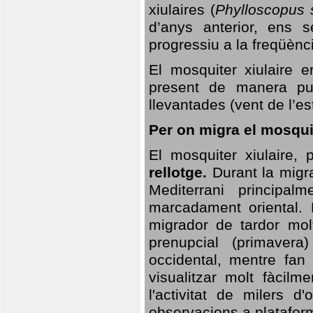
xiulaires (
Phylloscopus s
d’anys anterior, ens s
progressiu a la freqüènc
El mosquiter xiulaire 
present de manera pun
llevantades (vent de l’est
Per on migra el mosquit
El mosquiter xiulaire,
rellotge.
Durant la migra
Mediterrani principa
marcadament oriental. 
migrador de tardor molt
prenupcial (primavera
occidental, mentre fan 
visualitzar molt fàcilm
l'activitat de milers 
observacions a plataform