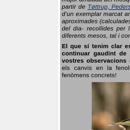
partir de
Tøttrup, Peder
d’un exemplar marcat am
aproximades (calculades
del dia- recollides per
diferents mesos, tal i c
El que sí tenim clar e
continuar gaudint de
vostres observacions 
els canvis en la fenol
fenòmens concrets!