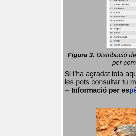
Figura 3.
Distribució d
per coma
Si t’ha agradat tota a
les pots consultar tu ma
--
Informació per
es
p