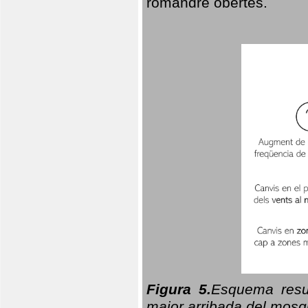
romandre obertes.
Figura 5.
Esquema resu
major arribada del mosqu