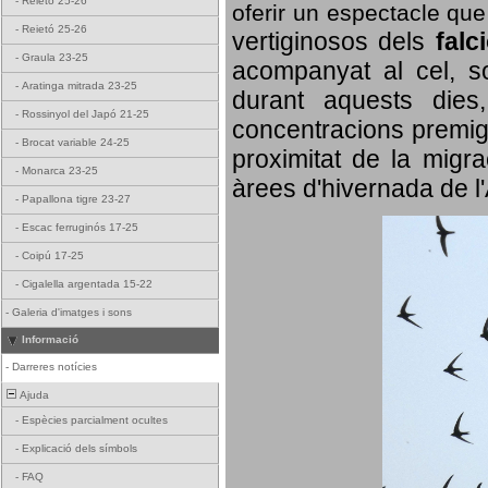
-
Reietó 25-26
oferir un espectacle qu
-
Reietó 25-26
vertiginosos dels
falc
-
Graula 23-25
acompanyat al cel, so
-
Aratinga mitrada 23-25
durant aquests dies
-
Rossinyol del Japó 21-25
concentracions premigr
-
Brocat variable 24-25
proximitat de la migra
-
Monarca 23-25
àrees d'hivernada de l
-
Papallona tigre 23-27
-
Escac ferruginós 17-25
-
Coipú 17-25
-
Cigalella argentada 15-22
-
Galeria d'imatges i sons
Informació
-
Darreres notícies
Ajuda
-
Espècies parcialment ocultes
-
Explicació dels símbols
-
FAQ