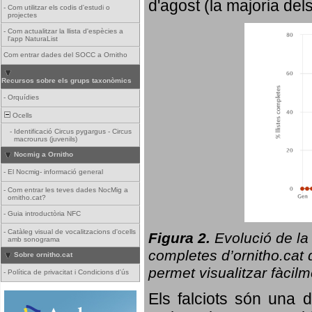
d'agost (la majoria del
-
Com utilitzar els codis d'estudi o
projectes
-
Com actualitzar la llista d'espècies a
l'app NaturaList
Com entrar dades del SOCC a Ornitho
Recursos sobre els grups taxonòmics
-
Orquídies
Ocells
-
Identificació Circus pygargus - Circus
macrourus (juvenils)
Nocmig a Ornitho
-
El Nocmig- informació general
-
Com entrar les teves dades NocMig a
ornitho.cat?
-
Guia introductòria NFC
-
Catàleg visual de vocalitzacions d'ocells
Figura 2.
Evolució de la
amb sonograma
completes d’ornitho.cat q
Sobre ornitho.cat
permet visualitzar fàcilm
-
Política de privacitat i Condicions d'ús
Els falciots són una 