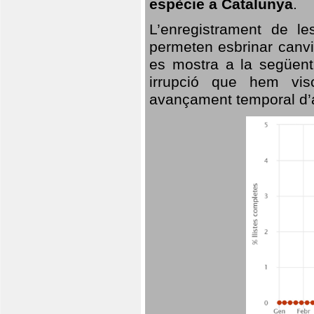
espècie a Catalunya
.
L’enregistrament de l
permeten esbrinar canvi
es mostra a la següent 
irrupció que hem vis
avançament temporal d’a