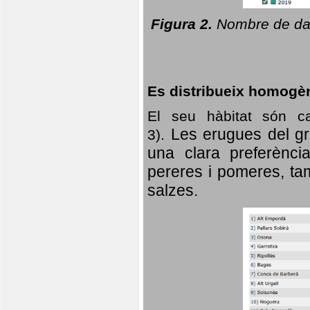
Figura 2.
Nombre de dad
Es distribueix homogè
El seu hàbitat són c
Les erugues del gr
3).
una clara preferència
pereres i pomeres, tam
salzes.