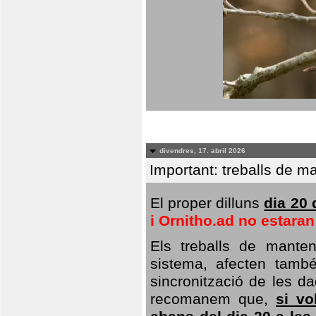
divendres, 17. abril 2026
Important: treballs de ma
El proper dilluns
dia 20 
i Ornitho.ad no estara
Els treballs de manten
sistema, afecten també 
sincronització de les da
recomanem que,
si vo