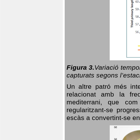
Figura 3.
Variació tempor
capturats segons l’estac
Un altre patró més in
relacionat amb la freq
mediterrani, que com
regularitzant-se progre
escàs a convertint-se en