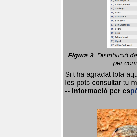
Figura 3.
Distribució d
per coma
Si t’ha agradat tota a
les pots consultar tu ma
--
Informació per
es
p