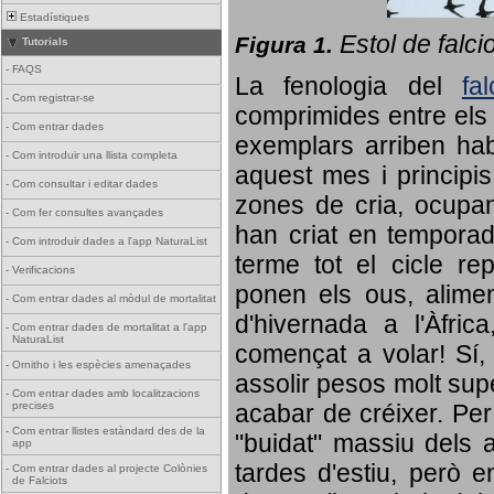
Estadístiques
Estol de falci
Figura 1.
Tutorials
-
FAQS
La fenologia del
fa
-
Com registrar-se
comprimides entre els o
-
Com entrar dades
exemplars arriben habi
-
Com introduir una llista completa
aquest mes i principis
-
Com consultar i editar dades
zones de cria, ocupan
-
Com fer consultes avançades
han criat en tempora
-
Com introduir dades a l'app NaturaList
terme tot el cicle rep
-
Verificacions
ponen els ous, alime
-
Com entrar dades al mòdul de mortalitat
d'hivernada a l'Àfric
-
Com entrar dades de mortalitat a l'app
NaturaList
començat a volar! Sí, 
-
Ornitho i les espècies amenaçades
assolir pesos molt supe
-
Com entrar dades amb localitzacions
precises
acabar de créixer. Per 
-
Com entrar llistes estàndard des de la
"buidat" massiu dels a
app
tardes d'estiu, però e
-
Com entrar dades al projecte Colònies
de Falciots