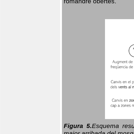
romandre obertes.
Figura 5.
Esquema resu
major arribada del mosqu