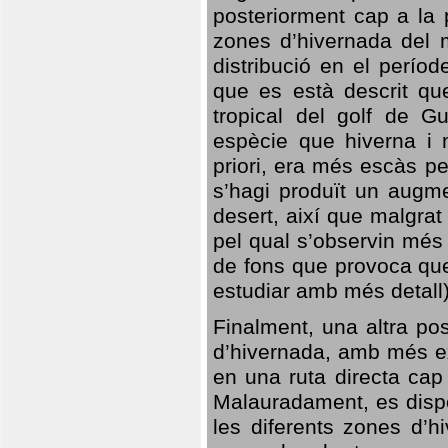
posteriorment cap a la p
zones d’hivernada del m
distribució en el perío
que es està descrit qu
tropical del golf de Gu
espècie que hiverna i m
priori, era més escàs p
s’hagi produït un augme
desert, així que malgra
pel qual s’observin més
de fons que provoca que
estudiar amb més detall)
Finalment, una altra po
d’hivernada, amb més e
en una ruta directa cap
Malauradament, es dispo
les diferents zones d’h