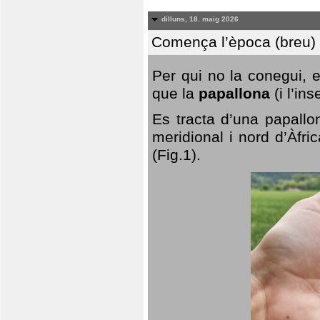
dilluns, 18. maig 2026
Comença l’època (breu) d
Per qui no la conegui, 
que la
papallona
(i l’in
Es tracta d’una papallo
meridional i nord d’Àfri
(Fig.1).