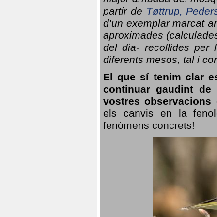
partir de
Tøttrup, Peder
d’un exemplar marcat am
aproximades (calculades
del dia- recollides per
diferents mesos, tal i c
El que sí tenim clar e
continuar gaudint de
vostres observacions 
els canvis en la fenol
fenòmens concrets!