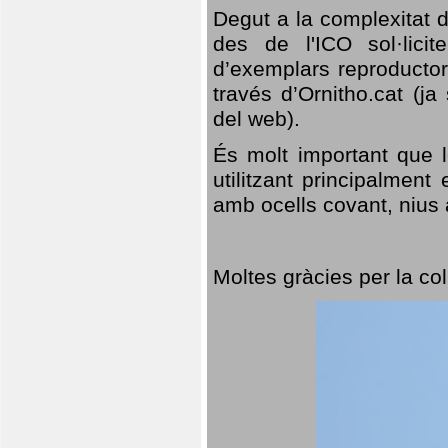
Degut a la complexitat d
des de l'ICO sol·lici
d’exemplars reproductor
través d’Ornitho.cat (ja
del web).
És molt important que 
utilitzant principalment
amb ocells covant, nius a
Moltes gràcies per la col