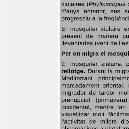
xiulaires (
Phylloscopus s
d’anys anterior, ens s
progressiu a la freqüènc
El mosquiter xiulaire 
present de manera pun
llevantades (vent de l’est
Per on migra el mosquit
El mosquiter xiulaire,
rellotge.
Durant la migra
Mediterrani principa
marcadament oriental. 
migrador de tardor molt
prenupcial (primavera
occidental, mentre fan 
visualitzar molt fàcilm
l'activitat de milers 
observacions a plataform