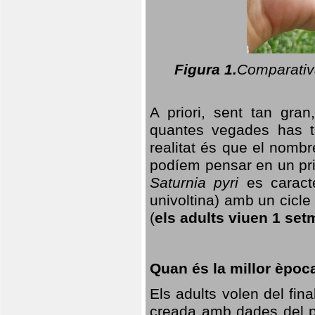
Figura 1.
Comparativa
A priori, sent tan gran
quantes vegades has t
realitat és que el nomb
podíem pensar en un princ
Saturnia pyri
es caracte
univoltina) amb un cicle 
(
els adults viuen 1 set
Quan és la millor èpoc
Els adults volen del fin
creada amb dades del po