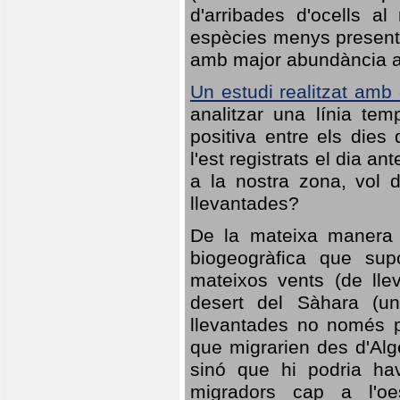
d'arribades d'ocells al
espècies menys presents
amb major abundància al 
Un estudi realitzat amb
analitzar una línia te
positiva entre els dies
l'est registrats el dia a
a la nostra zona, vol 
llevantades?
De la mateixa manera q
biogeogràfica que sup
mateixos vents (de lle
desert del Sàhara (un
llevantades no només po
que migrarien des d'Alg
sinó que hi podria ha
migradors cap a l'oe