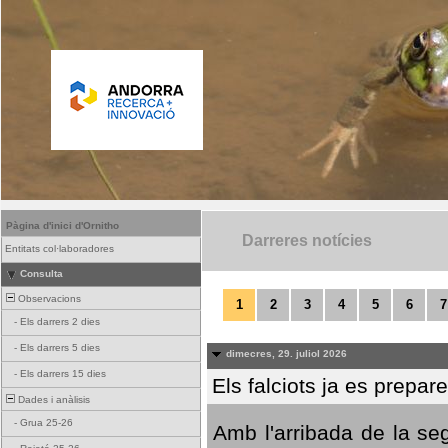
Pàgina d'inici d'Ornitho
Darreres notícies
Entitats col·laboradores
Consulta
Observacions
1
2
3
4
5
6
7
-
Els darrers 2 dies
-
Els darrers 5 dies
dimecres, 29. juliol 2026
-
Els darrers 15 dies
Els falciots ja es prepar
Dades i anàlisis
-
Grua 25-26
Amb l'arribada de la se