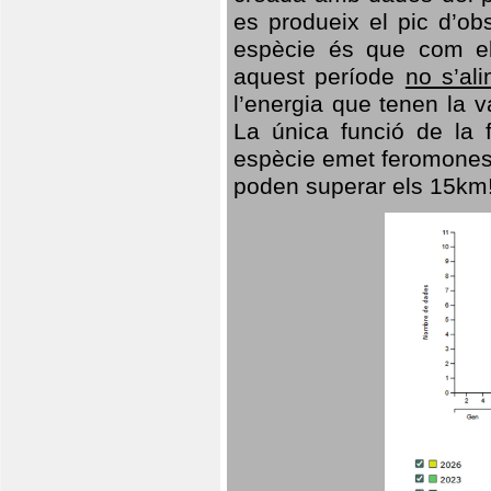
es produeix el pic d’ob
espècie és que com el
aquest període
no s’al
l’energia que tenen la 
La única funció de la f
espècie emet feromones
poden superar els 15km