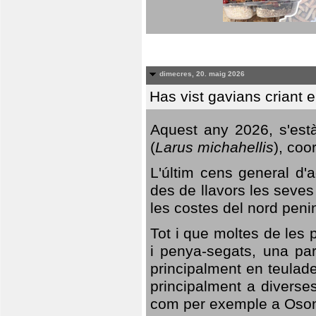
dimecres, 20. maig 2026
Has vist gavians criant 
Aquest any 2026, s'est
(
Larus michahellis
), coo
L'últim cens general d'a
des de llavors les seves
les costes del nord peni
Tot i que moltes de les p
i penya-segats, una par
principalment en teulad
principalment a diverses
com per exemple a Oso